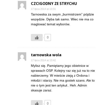
CZCIGODNY ZE STRYCHU
17 lipca 2014 at 13:31
Tarnowska za swym „burmistrzem” pójdzie
wszędzie. Dęba tak samo. Wiec nie ma co
maglować temat wyborów.
0
tarnowska wola
17 lipca 2014 at 13:42
Mylisz się. Pamiętamy jego obietnice w
sprawach OSP. Kolejny raz się już na to nie
nabierzemy. W mieście zieją z Ordona i
młodzi i starzy. Nie ma gostek szans. Ale to
nie o tym jest ten artykuł.. Heh. Admin
skasuje zaraz.
0