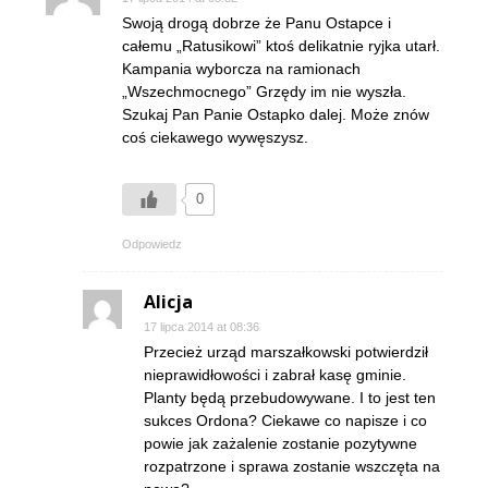
Swoją drogą dobrze że Panu Ostapce i
całemu „Ratusikowi” ktoś delikatnie ryjka utarł.
Kampania wyborcza na ramionach
„Wszechmocnego” Grzędy im nie wyszła.
Szukaj Pan Panie Ostapko dalej. Może znów
coś ciekawego wywęszysz.
0
Odpowiedz
Alicja
17 lipca 2014 at 08:36
Przecież urząd marszałkowski potwierdził
nieprawidłowości i zabrał kasę gminie.
Planty będą przebudowywane. I to jest ten
sukces Ordona? Ciekawe co napisze i co
powie jak zażalenie zostanie pozytywne
rozpatrzone i sprawa zostanie wszczęta na