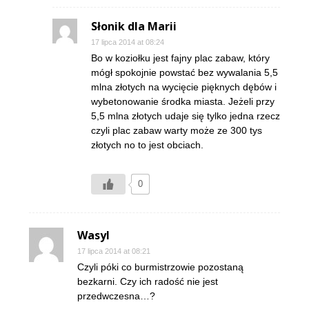
Słonik dla Marii
17 lipca 2014 at 08:24
Bo w koziołku jest fajny plac zabaw, który
mógł spokojnie powstać bez wywalania 5,5
mlna złotych na wycięcie pięknych dębów i
wybetonowanie środka miasta. Jeżeli przy
5,5 mlna złotych udaje się tylko jedna rzecz
czyli plac zabaw warty może ze 300 tys
złotych no to jest obciach.
0
Wasyl
17 lipca 2014 at 08:21
Czyli póki co burmistrzowie pozostaną
bezkarni. Czy ich radość nie jest
przedwczesna…?