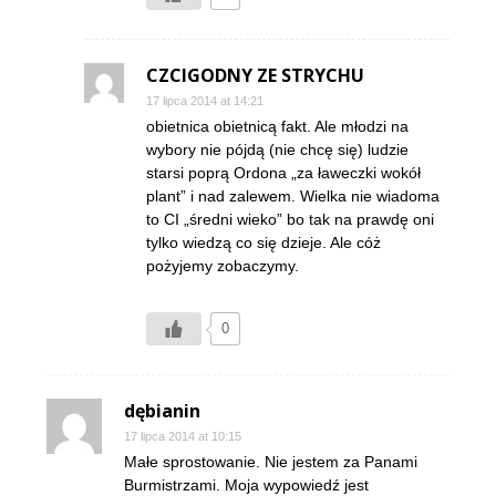
CZCIGODNY ZE STRYCHU
17 lipca 2014 at 14:21
obietnica obietnicą fakt. Ale młodzi na
wybory nie pójdą (nie chcę się) ludzie
starsi poprą Ordona „za ławeczki wokół
plant” i nad zalewem. Wielka nie wiadoma
to CI „średni wieko” bo tak na prawdę oni
tylko wiedzą co się dzieje. Ale cóż
pożyjemy zobaczymy.
0
dębianin
17 lipca 2014 at 10:15
Małe sprostowanie. Nie jestem za Panami
Burmistrzami. Moja wypowiedź jest