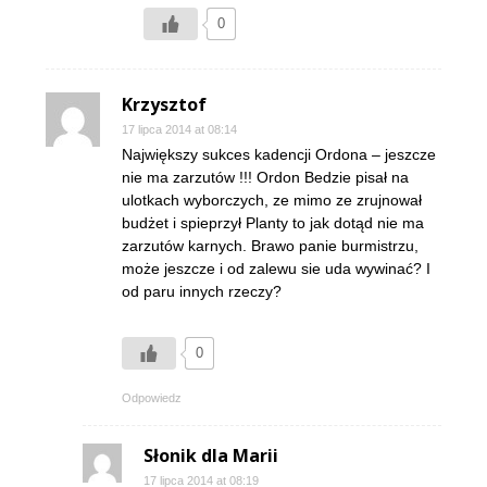
0
Krzysztof
17 lipca 2014 at 08:14
Największy sukces kadencji Ordona – jeszcze
nie ma zarzutów !!! Ordon Bedzie pisał na
ulotkach wyborczych, ze mimo ze zrujnował
budżet i spieprzył Planty to jak dotąd nie ma
zarzutów karnych. Brawo panie burmistrzu,
może jeszcze i od zalewu sie uda wywinać? I
od paru innych rzeczy?
0
Odpowiedz
Słonik dla Marii
17 lipca 2014 at 08:19