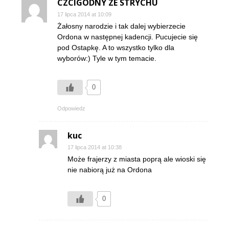
CZCIGODNY ZE STRYCHU
17 lipca 2014 at 10:09
Żałosny narodzie i tak dalej wybierzecie
Ordona w następnej kadencji. Pucujecie się
pod Ostapkę. A to wszystko tylko dla
wyborów:) Tyle w tym temacie.
0
Odpowiedz
kuc
17 lipca 2014 at 10:38
Może frajerzy z miasta poprą ale wioski się
nie nabiorą już na Ordona
0