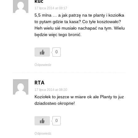
kuc
17 lipca 2014 at 08:17
5,5 mlna … a jak patrzę na te planty i koziołka
to pytam gdzie ta kasa? Co tyle kosztowało?
Heh wielu sié musiało nachapać na tym. Wielu
będzie więc tego bronić.
0
Odpowiedz
RTA
17 lipca 2014 at 08:20
Koziołek to jeszce w miare ok ale Planty to juz
dziadostwo okropne!
0
Odpowiedz