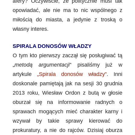
afery? Oczywiście, że politycznie musi tak
opowiadać, ale nie ma to nic wspólnego z
miłością do miasta, a jedynie z troską o
własny interes.
SPIRALA DONOSÓW WŁADZY
O tym kto pierwszy zaczął się posługiwać tą
„
metodą argumentacji
” pisaliśmy już w
artykule
„Spirala donosów władzy”
. Inni
doskonale pamiętają jak na sesji 30 grudnia
2013 roku, Wiesław Ordon z butą w głosie
oburzał się na informowanie radnych o
sprawach mogących mieć charakter karny i
wzywał by takie sprawy kierować do
prokuratury, a nie do rajców. Dzisiaj oburza