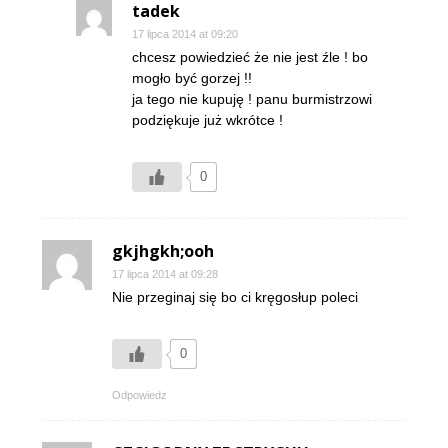
tadek
17 lipca 2014 at 09:20
chcesz powiedzieć że nie jest źle ! bo
mogło być gorzej !!
ja tego nie kupuję ! panu burmistrzowi
podziękuje już wkrótce !
0
gkjhgkh;ooh
17 lipca 2014 at 09:28
Nie przeginaj się bo ci kręgosłup poleci
0
Odpowiedz