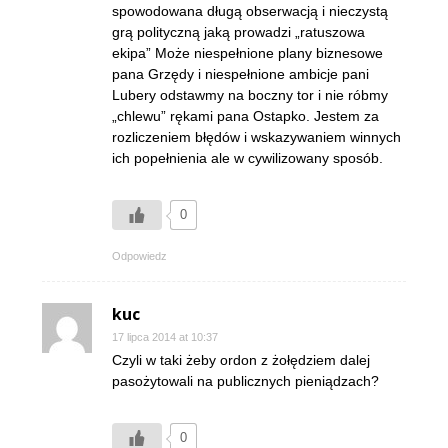
spowodowana długą obserwacją i nieczystą
grą polityczną jaką prowadzi „ratuszowa
ekipa” Może niespełnione plany biznesowe
pana Grzędy i niespełnione ambicje pani
Lubery odstawmy na boczny tor i nie róbmy
„chlewu” rękami pana Ostapko. Jestem za
rozliczeniem błędów i wskazywaniem winnych
ich popełnienia ale w cywilizowany sposób.
0
Odpowiedz
kuc
17 lipca 2014 at 10:37
Czyli w taki żeby ordon z żołędziem dalej
pasożytowali na publicznych pieniądzach?
0