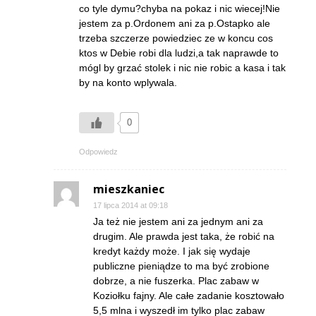
co tyle dymu?chyba na pokaz i nic wiecej!Nie
jestem za p.Ordonem ani za p.Ostapko ale
trzeba szczerze powiedziec ze w koncu cos
ktos w Debie robi dla ludzi,a tak naprawde to
mógl by grzać stolek i nic nie robic a kasa i tak
by na konto wplywala.
0
Odpowiedz
mieszkaniec
17 lipca 2014 at 09:18
Ja też nie jestem ani za jednym ani za
drugim. Ale prawda jest taka, że robić na
kredyt każdy może. I jak się wydaje
publiczne pieniądze to ma być zrobione
dobrze, a nie fuszerka. Plac zabaw w
Koziołku fajny. Ale całe zadanie kosztowało
5,5 mlna i wyszedł im tylko plac zabaw