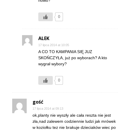
nowo?
0
ALEK
17 lipca 2014 at 10:05
A CO TO KAMPANIA SIĘ JUZ
SKOŃCZYŁA, już po wyborach? A kto
wygrał wybory?
0
gość
17 lipca 2014 at 09:13
ok,planty nie wyszły ale cała reszta nie jest
zła,nad zalewem codziennie ludzi jak mrówek
w koziołku tez nie brakuje dzieciaków wiec po