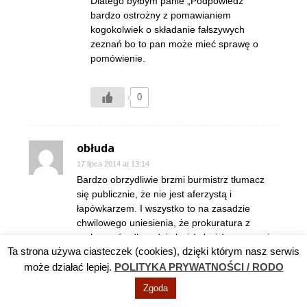
Dlatego byłbym panie „Podpowiedź”
bardzo ostrożny z pomawianiem
kogokolwiek o składanie fałszywych
zeznań bo to pan może mieć sprawę o
pomówienie.
0
obłuda
17 lipca 2014 at 13:14
Bardzo obrzydliwie brzmi burmistrz tłumacz
się publicznie, że nie jest aferzystą i
łapówkarzem. I wszystko to na zasadzie
chwilowego uniesienia, że prokuratura z
małego ośrodka gdzie każdy każdego zna nie
Ta strona używa ciasteczek (cookies), dzięki którym nasz serwis
dopatrzyła się tego, czego dopatrzył się urząd
marszałkowski. Ciekawe która instytucja się
może działać lepiej.
POLITYKA PRYWATNOŚCI / RODO
myli? Bo albo złamano prawo jak mówi
Zgoda
Marszałek albo nie złamano?