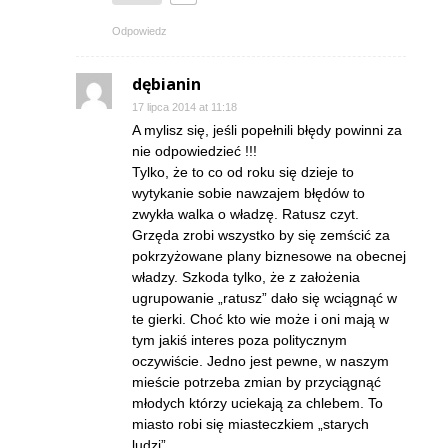
Odpowiedz
dębianin
17 lipca 2014 at 11:18
A mylisz się, jeśli popełnili błędy powinni za
nie odpowiedzieć !!!
Tylko, że to co od roku się dzieje to
wytykanie sobie nawzajem błędów to
zwykła walka o władzę. Ratusz czyt.
Grzęda zrobi wszystko by się zemścić za
pokrzyżowane plany biznesowe na obecnej
władzy. Szkoda tylko, że z założenia
ugrupowanie „ratusz” dało się wciągnąć w
te gierki. Choć kto wie może i oni mają w
tym jakiś interes poza politycznym
oczywiście. Jedno jest pewne, w naszym
mieście potrzeba zmian by przyciągnąć
młodych którzy uciekają za chlebem. To
miasto robi się miasteczkiem „starych
ludzi”