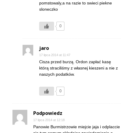
pomstowaly,a na razie to swieci piekne
sloneczko
0
jaro
17 lipca 2014 at 11:47
Cisza przed burzą. Ordon zapłać kasę
którą straciliśmy z własnej kieszeni a nie z
naszych podatków.
0
Podpowiedz
17 lipca 2014 at 12:18
Panowie Burmistrzowie miejcie jaja i odplaccie
sie tym samym skladajac zawiadomienie o