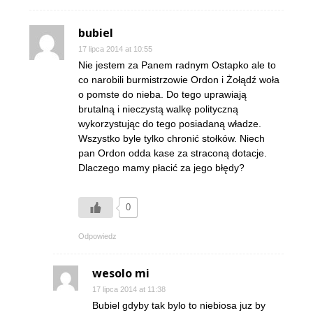
bubiel
17 lipca 2014 at 10:55
Nie jestem za Panem radnym Ostapko ale to
co narobili burmistrzowie Ordon i Żołądź woła
o pomste do nieba. Do tego uprawiają
brutalną i nieczystą walkę polityczną
wykorzystując do tego posiadaną władze.
Wszystko byle tylko chronić stołków. Niech
pan Ordon odda kase za straconą dotacje.
Dlaczego mamy płacić za jego błędy?
0
Odpowiedz
wesolo mi
17 lipca 2014 at 11:38
Bubiel gdyby tak bylo to niebiosa juz by