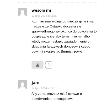
wesolo mi
17 lipca 2014 at 11:28
Kto mieczem wojuje od miecza ginie i mam
nadzieje ze Ostapko doczeka sie
sprawiedliwego wyroku ,co do odwolania to
pospieszcie sie aby termin nie minalbo
wtedy moze nastapic zawiadomienie o
skladaniu falszywych donosow z czego
powinni skorzystac Burmistrzowie
0
jaro
17 lipca 2014 at 11:37
A ty zaraz możesz mieć sprawe o
pomówienie o przestępstwo