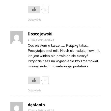
0
Odpowiedz
Dostojewski
17 lipca 2014 at 08:28
Coś pisałem o karze …. Książkę taka….
Poczytajcie moi mili. Niech sie radują niewinni,
kto jest winien nie powinien sie cieszyć.
Przyjdzie czas na wyjaśnienie kto zmarnował
miliony złotych nowebskeigo podatnika.
0
Odpowiedz
dębianin
17 lipca 2014 at 08:32