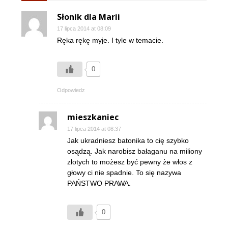
Słonik dla Marii
17 lipca 2014 at 08:09
Ręka rękę myje. I tyle w temacie.
0
Odpowiedz
mieszkaniec
17 lipca 2014 at 08:37
Jak ukradniesz batonika to cię szybko
osądzą. Jak narobisz bałaganu na miliony
złotych to możesz być pewny że włos z
głowy ci nie spadnie. To się nazywa
PAŃSTWO PRAWA.
0