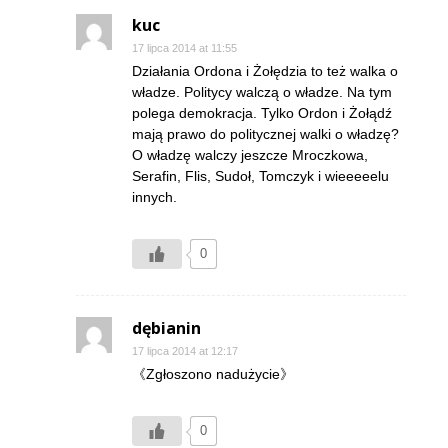
kuc
17 lipca 2014 at 11:55
Działania Ordona i Żołędzia to też walka o
władze. Politycy walczą o władze. Na tym
polega demokracja. Tylko Ordon i Żołądź
mają prawo do politycznej walki o władzę?
O władzę walczy jeszcze Mroczkowa,
Serafin, Flis, Sudoł, Tomczyk i wieeeeelu
innych.
0
dębianin
17 lipca 2014 at 12:17
《Zgłoszono nadużycie》
0