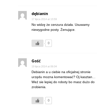
dębianin
17 lipca 2014 at 13:59
No widzę że cenzura działa. Usuwamy
niewygodne posty. Żenujące.
0
Gość
19 lipca 2014 at 06:04
Debianin a u ciebie na oficjalnej stronie
urzędu mozna komentować? Oj kasztan…
Weź sie lepiej do roboty bo masz dużo do
zrobienia.
0