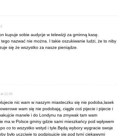
51
don kupuje sobie audycje w telewizji za gminną kasę.
 tego nazwać nie można. I takie oszukiwanie ludzi, że to niby
zuje się że wszystko za nasze pieniądze.
 at 21:43
e plujecie nic wam w naszym miasteczku się nie podoba,lasek
owerowe wam się nie podobają, ciągle coś pijecie i pijecie i
 spakujcie manele i do Londynu na zmywak tam wam
Nie ma w Polsce gminy gdzie sami mieszkańcy pod wpływem
i po co to wszystko wstyd i tyle.Będą wybory wygracie swoje
by było uczciwie to podpisujcie się pod tymi ciekawymi