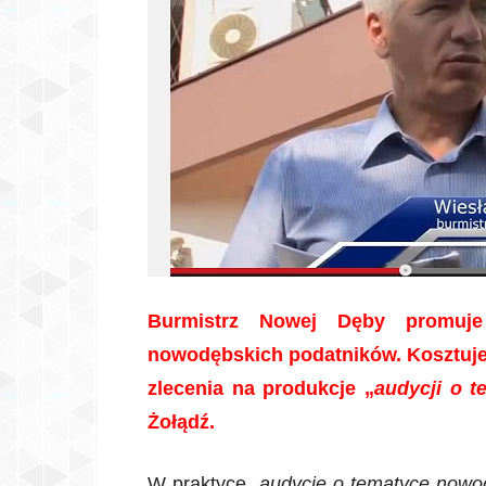
Burmistrz Nowej Dęby promuje 
nowodębskich podatników. Kosztuje 
zlecenia na produkcje „
audycji o 
Żołądź.
W praktyce „
audycje o tematyce nowo