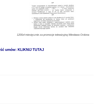
1200zł miesięcznie za promocje telewizyjną Wiesława Ordona
reść umów: KLIKNIJ TUTAJ