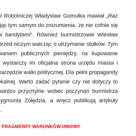
rtii Robotniczej Władysław Gomułka mawiał „
Raz
ając tym samym do zrozumienia, że nie cofnie się
mi bandytami
”. Również burmistrzowie Wiesław
 przed niczym walcząc o utrzymanie stołków. Tym
waniem publicznych pieniędzy, na kupowanie
 wystarczy im oficjalna strona urzędu miasta i
narzędzie walki politycznej. Dla pełni propagandy
kalnej. Warto zadać pytanie czy nie dotyczy to
aardzo przychylne wobec poczynań burmistrza
gmunta Żołędzia, a wręcz publikują artykuły
e…
MY FRAGMENTY WARUNKÓW UMOWY