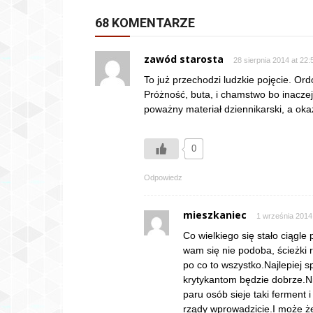
68 KOMENTARZE
zawód starosta
28 sierpnia 2014 at 22:
To już przechodzi ludzkie pojęcie. Or
Próżność, buta, i chamstwo bo inaczej
poważny materiał dziennikarski, a oka
0
Odpowiedz
mieszkaniec
1 września 2014
Co wielkiego się stało ciągl
wam się nie podoba, ścieżki r
po co to wszystko.Najlepiej
krytykantom będzie dobrze.
paru osób sieje taki ferment 
rządy wprowadzicie.I może że