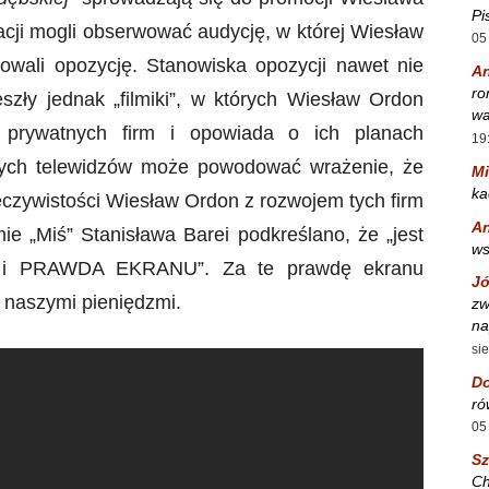
Pi
tacji mogli obserwować audycję, w której Wiesław
05
owali opozycję. Stanowiska opozycji nawet nie
A
ro
zły jednak „filmiki”, w których Wiesław Ordon
wa
 prywatnych firm i opowiada o ich planach
19
ętych telewidzów może powodować wrażenie, że
Mi
ka
zeczywistości Wiesław Ordon z rozwojem tych firm
A
ie „Miś” Stanisława Barei podkreślano, że „jest
w
y i PRAWDA EKRANU”. Za te prawdę ekranu
Jó
 naszymi pieniędzmi.
zw
na
si
Do
ró
05
S
Ch