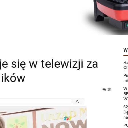
W
 się w telewizji za
Ra
Ch
ników
Pi
mi
W
68
B
W
62
Dę
na
P