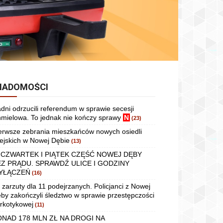
IADOMOŚCI
dni odrzucili referendum w sprawie secesji
mielowa. To jednak nie kończy sprawy
N
(23)
erwsze zebrania mieszkańców nowych osiedli
ejskich w Nowej Dębie
(13)
 CZWARTEK I PIĄTEK CZĘŚĆ NOWEJ DĘBY
EZ PRĄDU. SPRAWDŹ ULICE I GODZINY
YŁĄCZEŃ
(16)
 zarzuty dla 11 podejrzanych. Policjanci z Nowej
by zakończyli śledztwo w sprawie przestępczości
rkotykowej
(11)
ONAD 178 MLN ZŁ NA DROGI NA