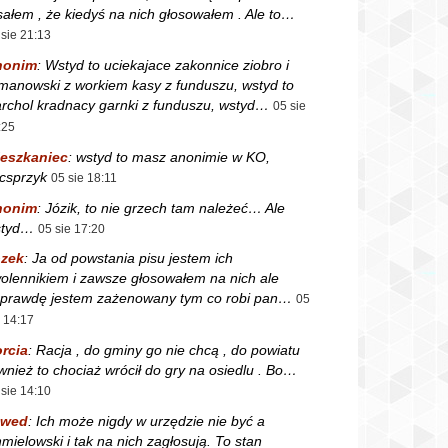
sałem , że kiedyś na nich głosowałem . Ale to…
 sie 21:13
nonim
:
Wstyd to uciekajace zakonnice ziobro i
manowski z workiem kasy z funduszu, wstyd to
rchol kradnacy garnki z funduszu, wstyd…
05 sie
:25
eszkaniec
:
wstyd to masz anonimie w KO,
csprzyk
05 sie 18:11
nonim
:
Józik, to nie grzech tam należeć… Ale
styd…
05 sie 17:20
zek
:
Ja od powstania pisu jestem ich
olennikiem i zawsze głosowałem na nich ale
prawdę jestem zażenowany tym co robi pan…
05
e 14:17
rcia
:
Racja , do gminy go nie chcą , do powiatu
wnież to chociaż wrócił do gry na osiedlu . Bo…
 sie 14:10
zwed
:
Ich może nigdy w urzędzie nie być a
mielowski i tak na nich zagłosują. To stan