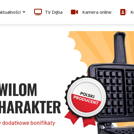
ktualności
TV Dęba
Kamera online
K