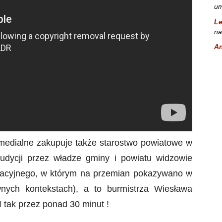
um
L
na
A
i medialne zakupuje także starostwo powiatowe w
udycji przez władze gminy i powiatu widzowie
ormacyjnego, w którym na przemian pokazywano w
nych kontekstach), a to burmistrza Wiesława
 I tak przez ponad 30 minut !