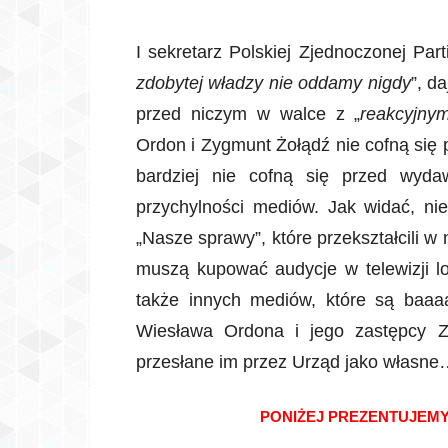
I sekretarz Polskiej Zjednoczonej Pa
zdobytej władzy nie oddamy nigdy
”, d
przed niczym w walce z „
reakcyjny
Ordon i Zygmunt Żołądź nie cofną się
bardziej nie cofną się przed wyda
przychylności mediów. Jak widać, nie
„Nasze sprawy”, które przekształcili w 
muszą kupować audycje w telewizji lo
także innych mediów, które są baaa
Wiesława Ordona i jego zastępcy Zy
przesłane im przez Urząd jako własn
PONIŻEJ PREZENTUJE