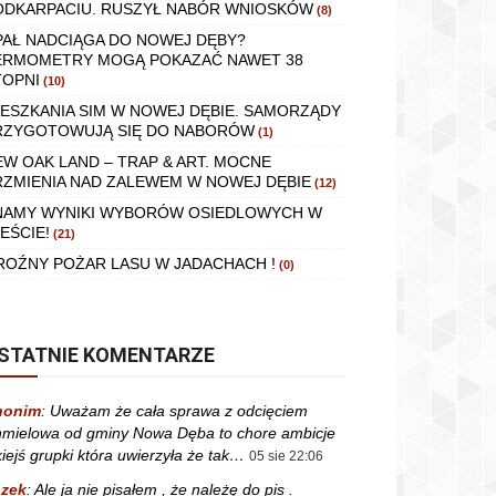
ODKARPACIU. RUSZYŁ NABÓR WNIOSKÓW
(8)
PAŁ NADCIĄGA DO NOWEJ DĘBY?
ERMOMETRY MOGĄ POKAZAĆ NAWET 38
TOPNI
(10)
IESZKANIA SIM W NOWEJ DĘBIE. SAMORZĄDY
RZYGOTOWUJĄ SIĘ DO NABORÓW
(1)
EW OAK LAND – TRAP & ART. MOCNE
RZMIENIA NAD ZALEWEM W NOWEJ DĘBIE
(12)
NAMY WYNIKI WYBORÓW OSIEDLOWYCH W
EŚCIE!
(21)
ROŹNY POŻAR LASU W JADACHACH !
(0)
STATNIE KOMENTARZE
nonim
:
Uważam że cała sprawa z odcięciem
mielowa od gminy Nowa Dęba to chore ambicje
kiejś grupki która uwierzyła że tak…
05 sie 22:06
zek
:
Ale ja nie pisałem , że należę do pis .