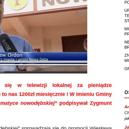
P
U
T
S
M
P
N
B
Z
MI
G
się w telewizji lokalnej za pieniądze
O
to nas 1200zł miesięcznie ! W imieniu Gminy
tematyce nowodębskiej
” podpisywał Zygmunt
A
Ch
ja
Jó
dębskiej
” sprowadzają się do promocji Wiesława