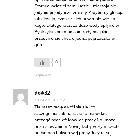
Startuja wciaz ci sami ludzie , zdarzaja sie
jedynie pojedyncze zmiany. A wyborcy glosuja
jak glosuja, czesc z nich nawet nie wie na
kogo. Dlatego jeszcze duzo wody uplynie w
Bystrzyku zanim poziom rady miejskiej
przesunie sie choc o jedna poprzeczke w
góre.
0
Odpowiedz
do#32
7 lipca 2011 at 12:02
Tia,masz rację wyróżnia się i to
szczególnie.Jak na razie to nie widać
szczególnych efektów ich pracy.No, może
poza stawianiem Nowej Dęby w złym świetle
na łamach bulwarowej prasy.Jacy to są