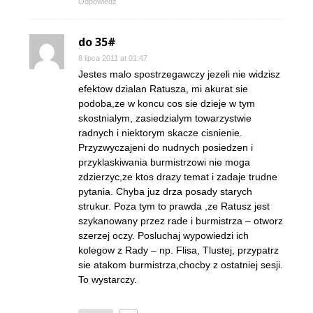
Odpowiedz
do 35#
8 lipca 2011 at 01:47
Jestes malo spostrzegawczy jezeli nie widzisz
efektow dzialan Ratusza, mi akurat sie
podoba,ze w koncu cos sie dzieje w tym
skostnialym, zasiedzialym towarzystwie
radnych i niektorym skacze cisnienie.
Przyzwyczajeni do nudnych posiedzen i
przyklaskiwania burmistrzowi nie moga
zdzierzyc,ze ktos drazy temat i zadaje trudne
pytania. Chyba juz drza posady starych
strukur. Poza tym to prawda ,ze Ratusz jest
szykanowany przez rade i burmistrza – otworz
szerzej oczy. Posluchaj wypowiedzi ich
kolegow z Rady – np. Flisa, Tlustej, przypatrz
sie atakom burmistrza,chocby z ostatniej sesji.
To wystarczy.