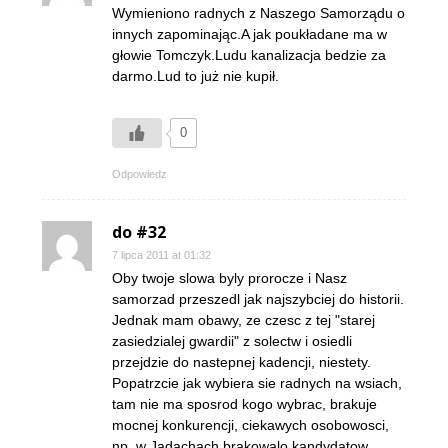
Wymieniono radnych z Naszego Samorządu o
innych zapominając.A jak poukładane ma w
głowie Tomczyk.Ludu kanalizacja bedzie za
darmo.Lud to już nie kupił.
0
Odpowiedz
do #32
7 lipca 2011 at 01:32
Oby twoje slowa byly prorocze i Nasz
samorzad przeszedl jak najszybciej do historii.
Jednak mam obawy, ze czesc z tej "starej
zasiedzialej gwardii" z solectw i osiedli
przejdzie do nastepnej kadencji, niestety.
Popatrzcie jak wybiera sie radnych na wsiach,
tam nie ma sposrod kogo wybrac, brakuje
mocnej konkurencji, ciekawych osobowosci,
np. w Jadachach brakowalo kandydatow.