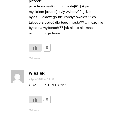
piszecie.
przede wszystkim do [quote]#1 | A juz
myslalem.[/quote] były wybory?? gdzie
byłeś?? dlaczego nie kandydowałeś?? co
takiego zrobiłeś dla tego miasta?? a może nie
byłes na wyborach?? jak nie to nie masz
nic!!!!!!! do gadania.
0
Odpowiedz
wiesiek
2 lipca 2011 at 11:38
GDZIE JEST PERON!??
0
Odpowiedz