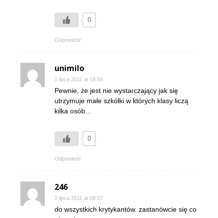
0
Odpowiedz
unimilo
1 lipca 2011 at 18:59
Pewnie, że jest nie wystarczający jak się
utrzymuje małe szkółki w których klasy liczą
kilka osób…
0
Odpowiedz
246
2 lipca 2011 at 08:37
do wszystkich krytykantów. zastanówcie się co