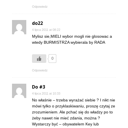
Odpowiedz
do22
4 lipca 2011 at 08:22
Mylisz sie,MIELI wybor mogli nie glosowac a
wtedy BURMISTRZA wybierala by RADA
0
Odpowiedz
Do #3
4 lipca 2011 at 10:33
No właśnie – trzeba wyrażać siebie ? I nikt nie
mówi tylko o przyklaskiwaniu, proszę czytaj ze
zrozumieniem. Ale pchać się do władzy po to
żeby nawet nie mieć zdania, można ?
Wystarczy być – obywatelem Key lub