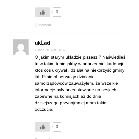
0
Odpowiedz
ukĹad
7 lipca 2011 at 16:32
O jakim starym układzie piszesz ? Naświetliłeś
to w takim tonie jakby w poprzedniej kadencji
ktoś coś ukrywał , działał na niekorzyść gminy
itd. Pilnie obserwując działania
samorządowców zauważyłem, że wszelkie
informacje były przedstawiane na sesjach i
zapewne na komisjach aż do dnia
dzisiejszego przynajmniej mam takie
odczucie.
0