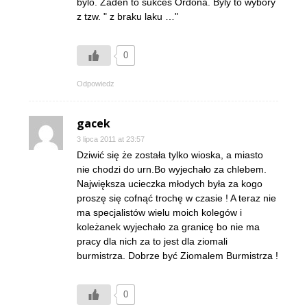
bylo. Zaden to sukces Ordona. Byly to wybory
z tzw. " z braku laku …"
0
Odpowiedz
gacek
3 lipca 2011 at 23:57
Dziwić się że została tylko wioska, a miasto
nie chodzi do urn.Bo wyjechało za chlebem.
Największa ucieczka młodych była za kogo
proszę się cofnąć trochę w czasie ! A teraz nie
ma specjalistów wielu moich kolegów i
koleżanek wyjechało za granicę bo nie ma
pracy dla nich za to jest dla ziomali
burmistrza. Dobrze być Ziomalem Burmistrza !
0