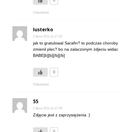
0
Odpowiedz
lusterko
2 lipca 2011 at 17:26
jak to gratulowal Sarafin? to podczas choroby
zmienil plec? bo na zalaczonym zdjeciu widac
BABE[b][b][/b][/b]
0
Odpowiedz
55
2 lipca 2011 at 17:39
Zdjęcie jest z zaprzysiężenia :)
0