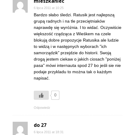
mieszkaniec
6 lipca 2011 at 10:25
Bardzo słabo śledzi. Ratusik jest najlepszą
grupą radnych i na tle przeciętniaków
naprawdę się wyróżnia. I to widać. Oczywiście
większość rządząca z Wieśkem na czele
blokują dobre propozycje Ratusika ale ludzie
to widzą i w następnych wyborach "ich
samorządzik" przejdzie do historii. Swoją
drogą jestem ciekaw o jakich ciosach "poniżej
pasa" mówi internauta spod 27 bo jeśli sie nie
podaje przykladu to można tak o każdym
napisać.
0
Odpowiedz
do 27
6 lipca 2011 at 18:31