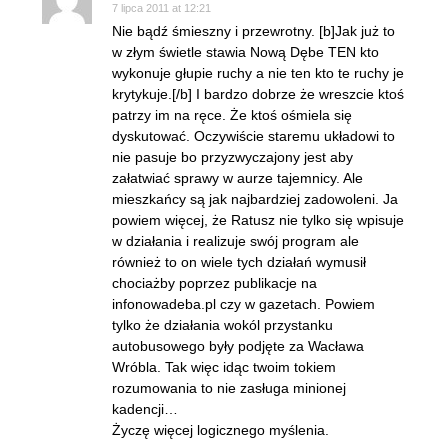
7 lipca 2011 at 12:21
Nie bądź śmieszny i przewrotny. [b]Jak już to
w złym świetle stawia Nową Dębe TEN kto
wykonuje głupie ruchy a nie ten kto te ruchy je
krytykuje.[/b] I bardzo dobrze że wreszcie ktoś
patrzy im na ręce. Że ktoś ośmiela się
dyskutować. Oczywiście staremu układowi to
nie pasuje bo przyzwyczajony jest aby
załatwiać sprawy w aurze tajemnicy. Ale
mieszkańcy są jak najbardziej zadowoleni. Ja
powiem więcej, że Ratusz nie tylko się wpisuje
w działania i realizuje swój program ale
również to on wiele tych działań wymusił
chociażby poprzez publikacje na
infonowadeba.pl czy w gazetach. Powiem
tylko że działania wokól przystanku
autobusowego były podjęte za Wacława
Wróbla. Tak więc idąc twoim tokiem
rozumowania to nie zasługa minionej
kadencji…
Życzę więcej logicznego myślenia.