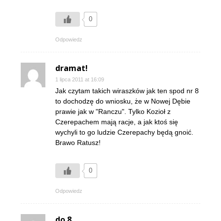
0
Odpowiedz
dramat!
1 lipca 2011 at 16:09
Jak czytam takich wiraszków jak ten spod nr 8
to dochodzę do wniosku, że w Nowej Dębie
prawie jak w "Ranczu". Tylko Kozioł z
Czerepachem mają racje, a jak ktoś się
wychyli to go ludzie Czerepachy będą gnoić.
Brawo Ratusz!
0
Odpowiedz
do 8