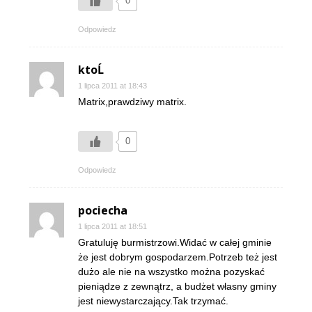
0
Odpowiedz
ktoĹ
1 lipca 2011 at 18:43
Matrix,prawdziwy matrix.
0
Odpowiedz
pociecha
1 lipca 2011 at 18:51
Gratuluję burmistrzowi.Widać w całej gminie
że jest dobrym gospodarzem.Potrzeb też jest
dużo ale nie na wszystko można pozyskać
pieniądze z zewnątrz, a budżet własny gminy
jest niewystarczający.Tak trzymać.