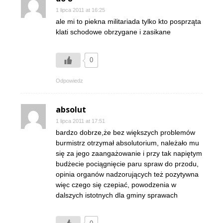
1 lipca 2011 at 16:25
ale mi to piekna militariada tylko kto posprząta
klati schodowe obrzygane i zasikane
0
Odpowiedz
absolut
1 lipca 2011 at 17:51
bardzo dobrze,że bez większych problemów
burmistrz otrzymał absolutorium, należało mu
się za jego zaangażowanie i przy tak napiętym
budżecie pociągnięcie paru spraw do przodu,
opinia organów nadzorujących też pozytywna
więc czego się czepiać, powodzenia w
dalszych istotnych dla gminy sprawach