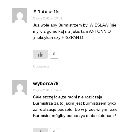
# 1 do # 15
2 lipca 2011 at 13:51
Juz wole aby Burmistrzem byl WIESLAW [nie
mylic z gomulka] niz jakis tam ANTONNIO
,meksykan czy HISZPAN:D
0
Odpowiedz
wyborca78
2 lipca 2011 at 14:50
Całe szczęście,że radni nie rozliczają
Burmistrza za to jakim jest burmistrzem tylko
za realizację budżetu. Bo w przeciwnym razie
Burmistrz mógłby pomarzyć o absolutorium !