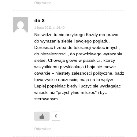
Odpowiedz
do X
1 lipca 2011 at 14:40
Nic widze tu nic przykrego.Kazdy ma prawo
do wyrazania siebie i swojego pogladu.
Dorosnac trzeba do tolerancji wobec innych,
do niezaleznosci , do prawdziwego wyrazania
siebie. Chowaja glowe w piasek ci , ktorzy
wszystkiemu przyklaskuja i boja sie mowic
otwarcie – niestety zaleznosci polityczne, badz
towarzyskie naczesciej maja na to wplyw.
Lepiej popelniac bledy i uczyc sie wyciagajac
wnioski niz "przychylnie milczec" i byc
sterowanym.
0
Odpowiedz