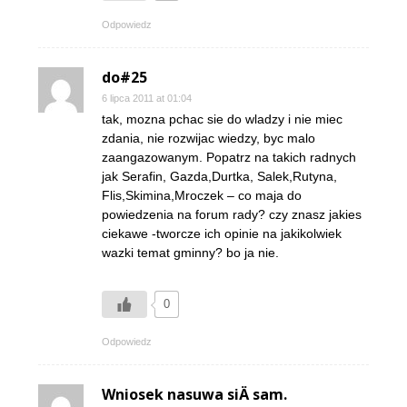
Odpowiedz
do#25
6 lipca 2011 at 01:04
tak, mozna pchac sie do wladzy i nie miec
zdania, nie rozwijac wiedzy, byc malo
zaangazowanym. Popatrz na takich radnych
jak Serafin, Gazda,Durtka, Salek,Rutyna,
Flis,Skimina,Mroczek – co maja do
powiedzenia na forum rady? czy znasz jakies
ciekawe -tworcze ich opinie na jakikolwiek
wazki temat gminny? bo ja nie.
0
Odpowiedz
Wniosek nasuwa siÄ sam.