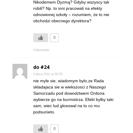
Nikodemem Dyzmą? Gdyby wszyscy tak
robili? Np. to inni pracowali na efekty
odnowionej szkoły – rozumiem, że to nie
obchodzi obecnego dyrektora?
0
Odpowiedz
do #24
6 lipca 2011 at 00:35
nie myle sie, wiadomym bylo,ze Rada
skladajaca sie w wiekszosci z Naszego
Samorzadu pod dowodztwem Ordona
wybierze go na burmistrza. Efekt bylby taki
sam, wiec lud glosowal na to co mu
podsunieto.
0