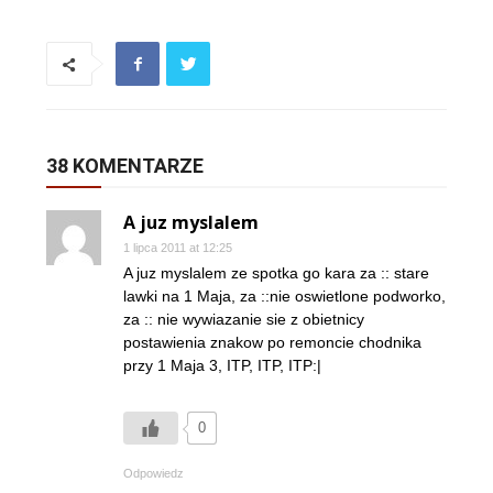
38 KOMENTARZE
A juz myslalem
1 lipca 2011 at 12:25
A juz myslalem ze spotka go kara za :: stare
lawki na 1 Maja, za ::nie oswietlone podworko,
za :: nie wywiazanie sie z obietnicy
postawienia znakow po remoncie chodnika
przy 1 Maja 3, ITP, ITP, ITP:|
0
Odpowiedz