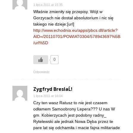
1 lipca 2011 at 15:35
Właśnie zmieniły się przepisy. Wójt w
Gorzycach nie dostał absolutorium i nic się
takiego nie dzieje:[url]
http://www.echodnia.eu/apps/pbcs.dll/article?
AID=/20110701/POWIAT0304/578943697%5B
/url%5D
0
Odpowiedz
Zygfryd BreslaĹ!
1 lipca 2011 at 16:04
Czy ten wasz Ratusz to nie jest czasem
odłamem Samoobrony Lepera??? U nas W
gm. Kobierzycach jest podobny radny_
Rytelewski ale jednak Nowa Dęba przez te
pare lat się odchamiła i macie fajna militariade