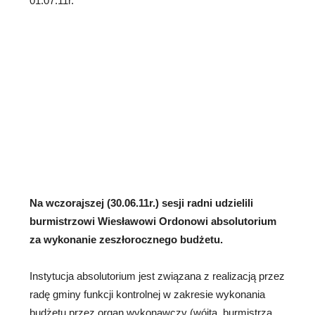
01.07.11r.
Na wczorajszej (30.06.11r.) sesji radni udzielili
burmistrzowi Wiesławowi Ordonowi absolutorium
za wykonanie zeszłorocznego
budżetu.
Instytucja absolutorium jest związana z realizacją przez
radę gminy funkcji kontrolnej w zakresie wykonania
budżetu przez organ wykonawczy (wójta, burmistrza,