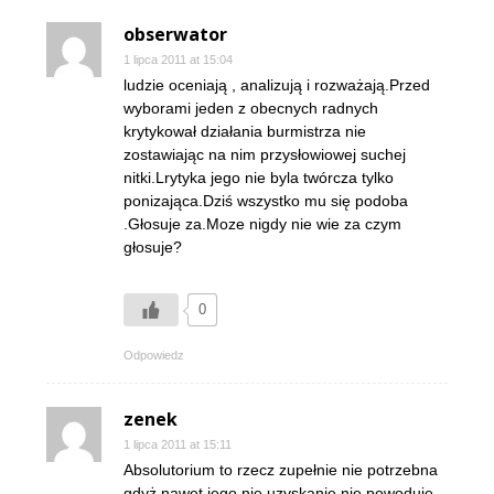
obserwator
1 lipca 2011 at 15:04
ludzie oceniają , analizują i rozważają.Przed
wyborami jeden z obecnych radnych
krytykował działania burmistrza nie
zostawiając na nim przysłowiowej suchej
nitki.Lrytyka jego nie byla twórcza tylko
ponizająca.Dziś wszystko mu się podoba
.Głosuje za.Moze nigdy nie wie za czym
głosuje?
0
Odpowiedz
zenek
1 lipca 2011 at 15:11
Absolutorium to rzecz zupełnie nie potrzebna
gdyż nawet jego nie uzyskanie nie powoduje