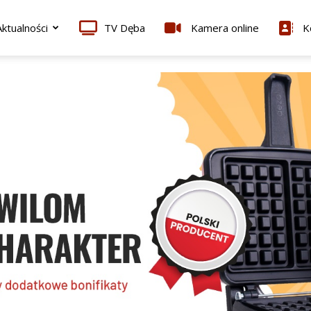
ktualności
TV Dęba
Kamera online
K