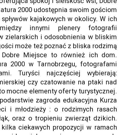
 oferująca spokój i sielskość wsi, Dobre
Natura 2000 udostępnia swoim gościom
i spływów kajakowych w okolicy. W ich
między innymi plenery fotografii
w zielarskich i odosobnienia w bliskim
gości może też poznać z bliska rodzimą
 Dobre Miejsce to również ich dom.
ra 2000 w Tarnobrzegu, fotografami
ami. Turyści najczęściej wybierają:
ierskiej czy czatowanie na ptaki nad
to mocne elementy oferty turystycznej.
podarstwie zagroda edukacyjna Kurza
ci i młodzieży : o rodzimych rasach
ąk, oraz o tropieniu zwierząt dzikich.
kilka ciekawych propozycji w ramach