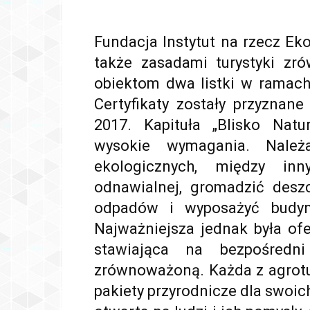
Fundacja Instytut na rzecz Eko
także zasadami turystyki zr
obiektom dwa listki w ramach 
Certyfikaty zostały przyznan
2017. Kapituła „Blisko Natu
wysokie wymagania. Należał
ekologicznych, między in
odnawialnej, gromadzić desz
odpadów i wyposażyć budyn
Najważniejsza jednak była ofe
stawiająca na bezpośredn
zrównoważoną. Każda z agrotu
pakiety przyrodnicze dla swoic