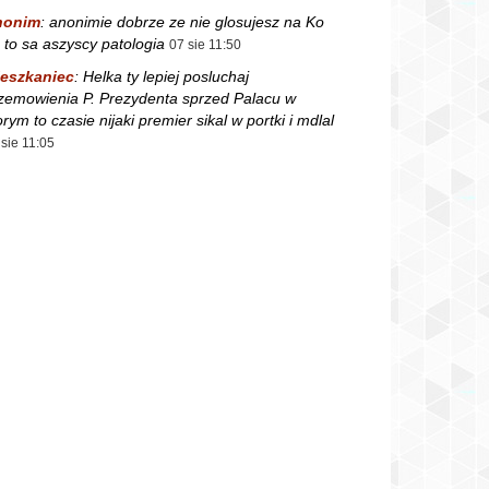
nonim
:
anonimie dobrze ze nie glosujesz na Ko
 to sa aszyscy patologia
07 sie 11:50
eszkaniec
:
Helka ty lepiej posluchaj
zemowienia P. Prezydenta sprzed Palacu w
orym to czasie nijaki premier sikal w portki i mdlal
 sie 11:05