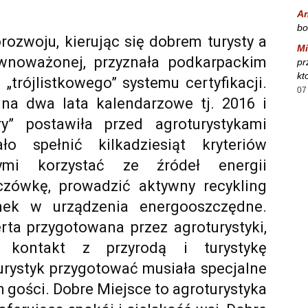
A
bo
rozwoju, kierując się dobrem turysty a
Mi
ównoważonej, przyznała podkarpackim
pr
kt
„trójlistkowego” systemu certyfikacji.
07
e na dwa lata kalendarzowe tj. 2016 i
ry” postawiła przed agroturystykami
o spełnić kilkadziesiąt kryteriów
nymi korzystać ze źródeł energii
czówkę, prowadzić aktywny recykling
ek w urządzenia energooszczędne.
rta przygotowana przez agroturystyki,
i kontakt z przyrodą i turystykę
rystyk przygotować musiała specjalne
h gości. Dobre Miejsce to agroturystyka