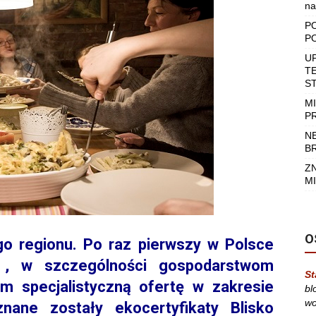
na
P
P
U
T
S
M
P
N
B
Z
MI
O
o regionu. Po raz pierwszy w Polsce
ej , w szczególności gospodarstwom
St
m specjalistyczną ofertę w zakresie
bl
wo
yznane zostały ekocertyfikaty Blisko