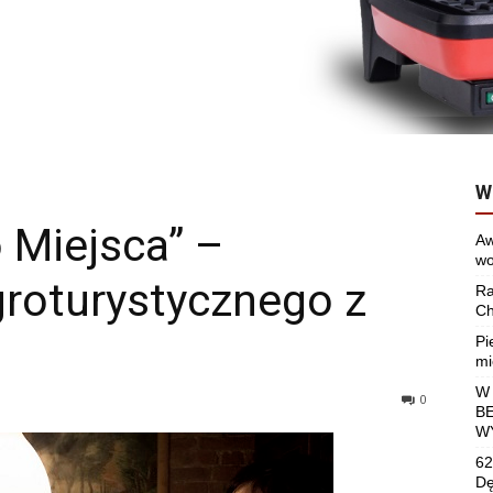
W
 Miejsca” –
Aw
wo
roturystycznego z
Ra
Ch
Pi
mi
W
0
B
W
62
Dę