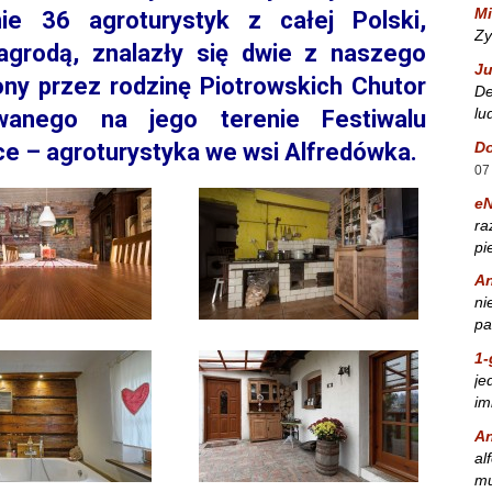
Mi
ie 36 agroturystyk z całej Polski,
Zy
agrodą, znalazły się dwie z naszego
Ju
ny przez rodzinę Piotrowskich Chutor
De
lu
wanego na jego terenie Festiwalu
Do
ce – agroturystyka we wsi Alfredówka.
07
e
ra
pi
A
ni
pa
1-
je
im
A
al
mu