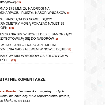
rkotykowej
(11)
ONAD 178 MLN ZŁ NA DROGI NA
ODKARPACIU. RUSZYŁ NABÓR WNIOSKÓW
(8)
PAŁ NADCIĄGA DO NOWEJ DĘBY?
ERMOMETRY MOGĄ POKAZAĆ NAWET 38
TOPNI
(10)
IESZKANIA SIM W NOWEJ DĘBIE. SAMORZĄDY
RZYGOTOWUJĄ SIĘ DO NABORÓW
(1)
EW OAK LAND – TRAP & ART. MOCNE
RZMIENIA NAD ZALEWEM W NOWEJ DĘBIE
(12)
NAMY WYNIKI WYBORÓW OSIEDLOWYCH W
EŚCIE!
(21)
STATNIE KOMENTARZE
are Miasto
:
Tez mieszkam w jednym z tych
okow i nie chce aby mnie reprezentowal piotrus,
le Marka
07 sie 18:13