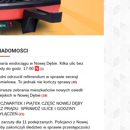
IADOMOŚCI
aria wodociągu w Nowej Dębie. Kilka ulic bez
dy do godz. 17:00
N
(1)
dni odrzucili referendum w sprawie secesji
mielowa. To jednak nie kończy sprawy
(40)
erwsze zebrania mieszkańców nowych osiedli
ejskich w Nowej Dębie
(19)
 CZWARTEK I PIĄTEK CZĘŚĆ NOWEJ DĘBY
EZ PRĄDU. SPRAWDŹ ULICE I GODZINY
YŁĄCZEŃ
(21)
 zarzuty dla 11 podejrzanych. Policjanci z Nowej
by zakończyli śledztwo w sprawie przestępczości