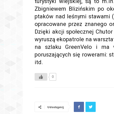
turystyki wiejskiej, są to m.i
Zbigniewem Blizińskim po oko
ptaków nad leśnymi stawami (s
opracowane przez znanego orn
Dzięki akcji społecznej Chuto
wyruszą ekopatrole na warsztat
na szlaku GreenVelo i ma w
poruszających się rowerami: s
itd.
0
Udostępnij