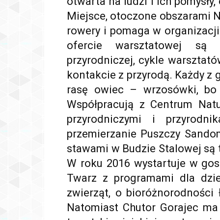
otwarta na ludzi i ich pomysły,
Miejsce, otoczone obszarami 
rowery i pomaga w organizacj
ofercie warsztatowej są 
przyrodniczej, cykle warsztató
kontakcie z przyrodą. Każdy z 
rasę owiec – wrzosówki, bo
Współpracują z Centrum Natu
przyrodniczymi i przyrodnik
przemierzanie Puszczy Sandom
stawami w Budzie Stalowej są 
W roku 2016 wystartuje w gos
Twarz z programami dla dzie
zwierząt, o bioróżnorodności ł
Natomiast Chutor Gorajec ma 