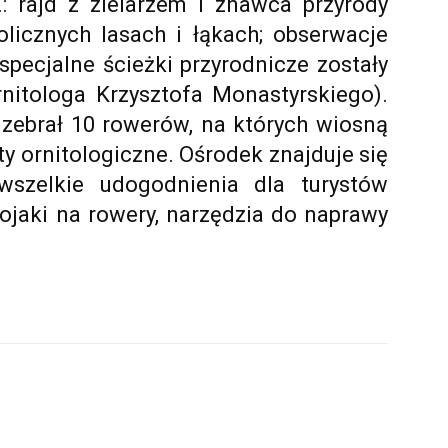
n.: rajd z zielarzem i znawca przyrody
licznych lasach i łąkach; obserwacje
pecjalne ścieżki przyrodnicze zostały
itologa Krzysztofa Monastyrskiego).
r zebrał 10 rowerów, na których wiosną
y ornitologiczne. Ośrodek znajduje się
szelkie udogodnienia dla turystów
tojaki na rowery, narzędzia do naprawy