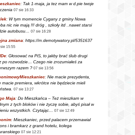
eszkaniec
:
Tak 1-maja, ja tez mam w d.pie twoje
czenia
07 sie 16:33
lek
:
W tym momencie Cygany z gminy Nowa
ba nic nie mają !!! dróg , szkoły itd ..nawet starsi
dzie autobusu…
07 sie 16:28
jna zmiana
:
https://m.demotywatory.pl/5351637
 sie 15:55
NDe
:
Głosować na PiS, to jakby brać ślub drugi
z po rozwodzie… Czego nie zrozumiałeś za
erwszym razem ?
07 sie 13:56
nonimowyMieszkaniec
:
Nie macie prezydenta,
e macie premiera, wkrótce nie będziecie mieli
ństwa.
07 sie 13:27
go Maja
:
Do Mieszkańca – Też mieszkam w
dnym z tych bloków i nie życzę sobie, abyś pisał w
ieniu wszystkich. Czytając…
07 sie 12:49
nonim
:
Mieszkaniec, przed palacem przemawial
fons i bramkarz z grand hotelu, kolega
ranskiego
07 sie 12:21