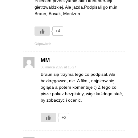
Polecam przeczytanie aktu konfederacji
gietrzwałdzkiej. Ale jazda.Podpisali go m.in.
Braun, Bosak, Mentzen…
+4
Odpowiedz
MM
30 marca 2025 at 15:27
Braun się trzyma tego co podpisał. Ale
bezkręgowce, nie. A film , najpierw się
ogląda a potem komentuje ;) Z tego co
pisze pokaz bezpłatny, więc każdego stać,
by zobaczyć i ocenić.
+2