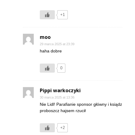
+1
moo
29 marca 2025 at 23:39
haha dobre
0
Pippi warkoczyki
30 marca 2025 at 13:36
Nie Lidl! Parafianie sponsor główny i ksiądz
proboszcz hajsem rzucił
+2