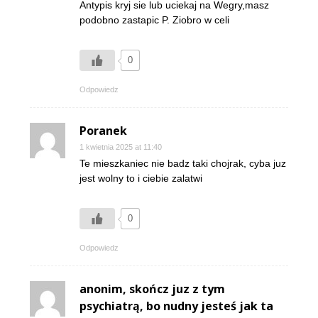
Antypis kryj sie lub uciekaj na Wegry,masz
podobno zastapic P. Ziobro w celi
0
Odpowiedz
Poranek
1 kwietnia 2025 at 11:40
Te mieszkaniec nie badz taki chojrak, cyba juz
jest wolny to i ciebie zalatwi
0
Odpowiedz
anonim, skończ juz z tym
psychiatrą, bo nudny jesteś jak ta