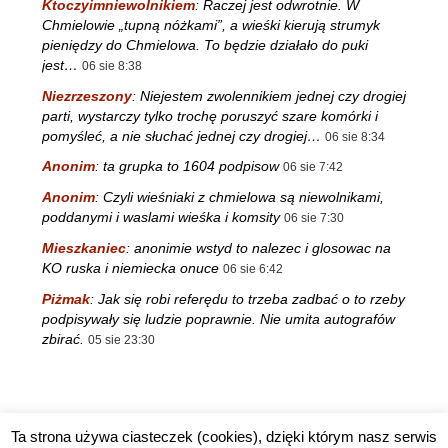
Ktoczyimniewolnikiem
:
Raczej jest odwrotnie. W
Chmielowie „tupną nóżkami”, a wieśki kierują strumyk
pieniędzy do Chmielowa. To będzie działało do puki
jest…
06 sie 8:38
Niezrzeszony
:
Niejestem zwolennikiem jednej czy drogiej
parti, wystarczy tylko trochę poruszyć szare komórki i
pomyśleć, a nie słuchać jednej czy drogiej…
06 sie 8:34
Anonim
:
ta grupka to 1604 podpisow
06 sie 7:42
Anonim
:
Czyli wieśniaki z chmielowa są niewolnikami,
poddanymi i waslami wieśka i komsity
06 sie 7:30
Mieszkaniec
:
anonimie wstyd to nalezec i glosowac na
KO ruska i niemiecka onuce
06 sie 6:42
Piżmak
:
Jak się robi referędu to trzeba zadbać o to rzeby
podpisywały się ludzie poprawnie. Nie umita autografów
zbirać.
05 sie 23:30
Ta strona używa ciasteczek (cookies), dzięki którym nasz serwis