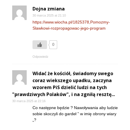
Dojna zmiana
30 marca 2025 at 21:10
https://www.wiocha.pl/1825378,Pomozmy-
Slawkowi-rozpropagowac-jego-program
0
Odpowiedz
Widać że kościół, świadomy swego
coraz wiekszego upadku, zaczyna
wzorem PiS dzielić ludzi na tych
"prawdziwych Polaków", i na zgniłą resztę...
30 marca 2025 at 22:16
Co następne będzie ? Nawoływania aby ludzie
sobie skoczyli do gardeł ” w imię obrony wiary
„?