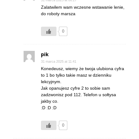
Zalatwilem wam wczesne wstawanie lenie,
do roboty marsza
0
pik
31 marca 2025 at 11:41
Konedeusz, wiemy że twoja ulubiona cyfra
to 1 bo tylko takie masz w dzienniku
lekcyjnym.
Jak opanujesz cyfre 2 to sobie sam
zadzwonisz pod 112. Telefon u sołtysa
jakby co.
:D :D :D
0