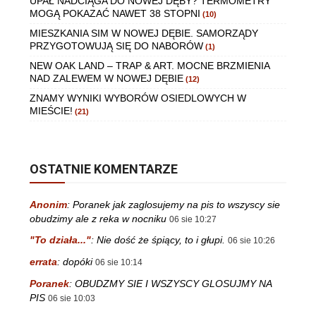
UPAŁ NADCIĄGA DO NOWEJ DĘBY? TERMOMETRY
MOGĄ POKAZAĆ NAWET 38 STOPNI
(10)
MIESZKANIA SIM W NOWEJ DĘBIE. SAMORZĄDY
PRZYGOTOWUJĄ SIĘ DO NABORÓW
(1)
NEW OAK LAND – TRAP & ART. MOCNE BRZMIENIA
NAD ZALEWEM W NOWEJ DĘBIE
(12)
ZNAMY WYNIKI WYBORÓW OSIEDLOWYCH W
MIEŚCIE!
(21)
OSTATNIE KOMENTARZE
Anonim
:
Poranek jak zaglosujemy na pis to wszyscy sie
obudzimy ale z reka w nocniku
06 sie 10:27
"To działa..."
:
Nie dość że śpiący, to i głupi.
06 sie 10:26
errata
:
dopóki
06 sie 10:14
Poranek
:
OBUDZMY SIE I WSZYSCY GLOSUJMY NA
PIS
06 sie 10:03