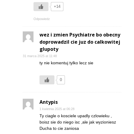
+14
Odpowiedz
wez i zmien Psychiatre bo obecny
doprowadzil cie juz do calkowitej
glupoty
31 marca 2025 at 11:48
ty nie komentuj tylko lecz sie
0
Antypis
1 kwietnia 2025 at 06:28
Ty ciagle o kosciele upadly czlowieku ,
boisz sie do niego isc ,ale jak wyzioniesz
Ducha to cie zaniosa