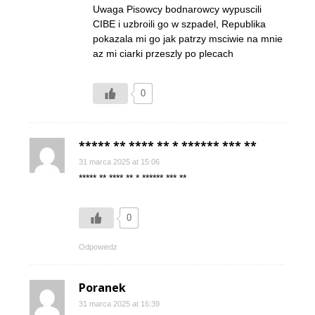
Uwaga Pisowcy bodnarowcy wypuscili
CIBE i uzbroili go w szpadel, Republika
pokazala mi go jak patrzy msciwie na mnie
az mi ciarki przeszly po plecach
0
***** ** **** ** * ****** *** **
31 marca 2025 at 15:06
***** ** **** ** * ****** *** **
0
Odpowiedz
Poranek
31 marca 2025 at 16:39