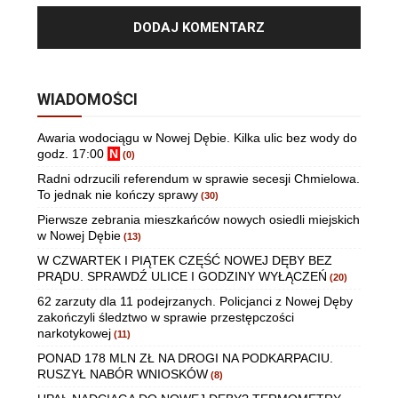
WIADOMOŚCI
Awaria wodociągu w Nowej Dębie. Kilka ulic bez wody do
godz. 17:00
N
(0)
Radni odrzucili referendum w sprawie secesji Chmielowa.
To jednak nie kończy sprawy
(30)
Pierwsze zebrania mieszkańców nowych osiedli miejskich
w Nowej Dębie
(13)
W CZWARTEK I PIĄTEK CZĘŚĆ NOWEJ DĘBY BEZ
PRĄDU. SPRAWDŹ ULICE I GODZINY WYŁĄCZEŃ
(20)
62 zarzuty dla 11 podejrzanych. Policjanci z Nowej Dęby
zakończyli śledztwo w sprawie przestępczości
narkotykowej
(11)
PONAD 178 MLN ZŁ NA DROGI NA PODKARPACIU.
RUSZYŁ NABÓR WNIOSKÓW
(8)