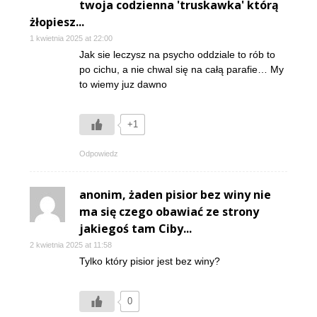
twoja codzienna 'truskawka' którą
żłopiesz...
1 kwietnia 2025 at 22:00
Jak sie leczysz na psycho oddziale to rób to
po cichu, a nie chwal się na całą parafie… My
to wiemy juz dawno
+1
Odpowiedz
anonim, żaden pisior bez winy nie
ma się czego obawiać ze strony
jakiegoś tam Ciby...
2 kwietnia 2025 at 11:58
Tylko który pisior jest bez winy?
0