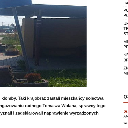
na
P
P
U
T
S
M
P
N
B
Z
MI
O
lomby. Taki krajobraz zastali mieszkańcy sołectwa
aangażowaniu radnego Tomasza Wolana, sprawcy tego
St
yznali i zadeklarowali naprawienie wyrządzonych
bl
wo