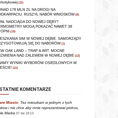
rkotykowej
(11)
ONAD 178 MLN ZŁ NA DROGI NA
ODKARPACIU. RUSZYŁ NABÓR WNIOSKÓW
(8)
PAŁ NADCIĄGA DO NOWEJ DĘBY?
ERMOMETRY MOGĄ POKAZAĆ NAWET 38
TOPNI
(10)
IESZKANIA SIM W NOWEJ DĘBIE. SAMORZĄDY
RZYGOTOWUJĄ SIĘ DO NABORÓW
(1)
EW OAK LAND – TRAP & ART. MOCNE
RZMIENIA NAD ZALEWEM W NOWEJ DĘBIE
(12)
NAMY WYNIKI WYBORÓW OSIEDLOWYCH W
EŚCIE!
(21)
STATNIE KOMENTARZE
are Miasto
:
Tez mieszkam w jednym z tych
okow i nie chce aby mnie reprezentowal piotrus,
le Marka
07 sie 18:13