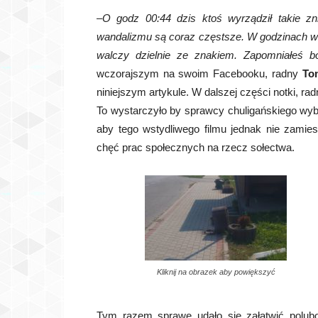
–
O godz 00:44 dzis ktoś wyrządził takie zni
wandalizmu są coraz częstsze. W godzinach wie
walczy dzielnie ze znakiem. Zapomniałeś b
wczorajszym na swoim Facebooku, radny
To
niniejszym artykule. W dalszej części notki, ra
To wystarczyło by sprawcy chuligańskiego wybr
aby tego wstydliwego filmu jednak nie zamies
chęć prac społecznych na rzecz sołectwa.
Kliknij na obrazek aby powiększyć
Tym razem sprawę udało się załatwić polub