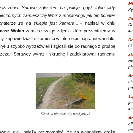
Mi
szczenia. Sprawę zgłosiłem na policję, gdyż takie akty
Zy
czornych zamieszczę filmik z monitoringu jak ten bohater
Ju
ohaterze że na sklepie jest kamera….
– napisał w dniu
De
lu
masz Wolan
zamieszczając zdjęcia które prezentujemy w
dny zapowiedział że zamieści w internecie nagranie wandali.
Do
yku szybko wytrzeźwieli i zgłosili się do radnego z prośbą
07
zczał. Sprawcy wyrazili skruchę i zadeklarowali radnemu
e
ra
pi
A
ni
pa
1-
je
im
Kliknij na obrazek aby powiększyć
A
al
mu
ownie, ale należy przypomnieć, że za wandalizm grożą