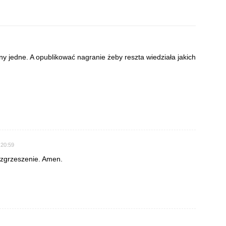
ny jedne. A opublikować nagranie żeby reszta wiedziała jakich
 20:59
rozgrzeszenie. Amen.