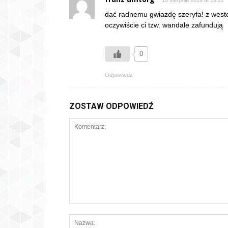
15 sierpnia 2019 at 19:22
dać radnemu gwiazdę szeryfa! z wester
oczywiście ci tzw. wandale zafundują
0
Odpowiedz
ZOSTAW ODPOWIEDŹ