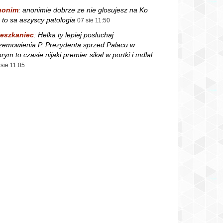
nonim
:
anonimie dobrze ze nie glosujesz na Ko
 to sa aszyscy patologia
07 sie 11:50
eszkaniec
:
Helka ty lepiej posluchaj
zemowienia P. Prezydenta sprzed Palacu w
orym to czasie nijaki premier sikal w portki i mdlal
 sie 11:05