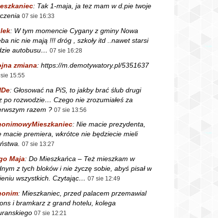
eszkaniec
:
Tak 1-maja, ja tez mam w d.pie twoje
czenia
07 sie 16:33
lek
:
W tym momencie Cygany z gminy Nowa
ba nic nie mają !!! dróg , szkoły itd ..nawet starsi
dzie autobusu…
07 sie 16:28
jna zmiana
:
https://m.demotywatory.pl/5351637
 sie 15:55
NDe
:
Głosować na PiS, to jakby brać ślub drugi
z po rozwodzie… Czego nie zrozumiałeś za
erwszym razem ?
07 sie 13:56
nonimowyMieszkaniec
:
Nie macie prezydenta,
e macie premiera, wkrótce nie będziecie mieli
ństwa.
07 sie 13:27
go Maja
:
Do Mieszkańca – Też mieszkam w
dnym z tych bloków i nie życzę sobie, abyś pisał w
ieniu wszystkich. Czytając…
07 sie 12:49
nonim
:
Mieszkaniec, przed palacem przemawial
fons i bramkarz z grand hotelu, kolega
ranskiego
07 sie 12:21