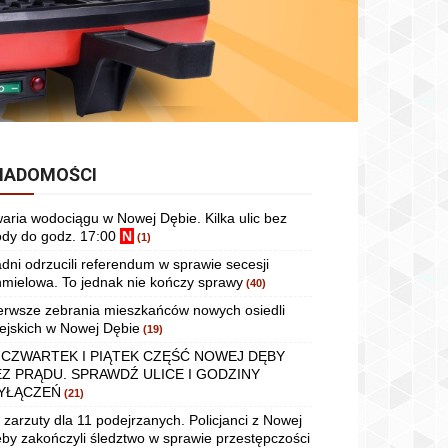
IADOMOŚCI
aria wodociągu w Nowej Dębie. Kilka ulic bez
dy do godz. 17:00
N
(1)
dni odrzucili referendum w sprawie secesji
mielowa. To jednak nie kończy sprawy
(40)
erwsze zebrania mieszkańców nowych osiedli
ejskich w Nowej Dębie
(19)
 CZWARTEK I PIĄTEK CZĘŚĆ NOWEJ DĘBY
EZ PRĄDU. SPRAWDŹ ULICE I GODZINY
YŁĄCZEŃ
(21)
 zarzuty dla 11 podejrzanych. Policjanci z Nowej
by zakończyli śledztwo w sprawie przestępczości