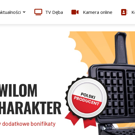
ktualności
TV Dęba
Kamera online
K