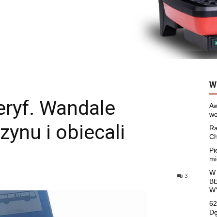
W
eryf. Wandale
Aw
wo
zynu i obiecali
Ra
Ch
Pi
mi
W
3
B
W
62
Dę