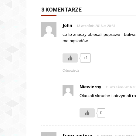
3 KOMENTARZE
John
13 września 2016 at 20:37
co to znaczy obiecali poprawę . Bałwa
ma sąsiadów.
+1
Odpowiedz
Niewierny
15 września 2016 at
Okazali skruchę i otrzymali 
0
franz amtorg