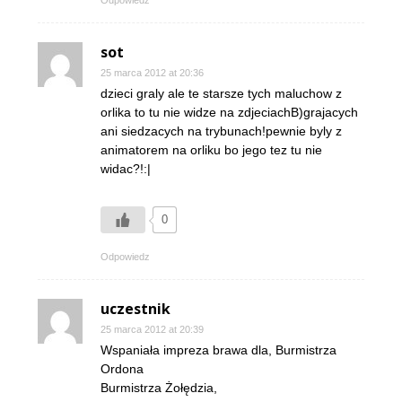
sot
25 marca 2012 at 20:36
dzieci graly ale te starsze tych maluchow z
orlika to tu nie widze na zdjeciachB)grajacych
ani siedzacych na trybunach!pewnie byly z
animatorem na orliku bo jego tez tu nie
widac?!:|
0
Odpowiedz
uczestnik
25 marca 2012 at 20:39
Wspaniała impreza brawa dla, Burmistrza
Ordona
Burmistrza Żołędzia,