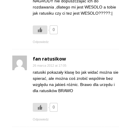
NAGRODY nie dopuszczajac ich do
rozdawania ,dlatego mi jest WESOLO a tobie
jak ratusiku czy ci tez jest WESOLO?????:|
0
Odpowiedz
fan ratusikow
26 marca 2012 at 17:05
ratusiki pokazały klasę bo jak widać można sie
spierać, ale można coś zrobić wspólnie bez
względu na jakieś różnic. Brawo dla urzędu i
dla ratusików BRAWO
0
Odpowiedz