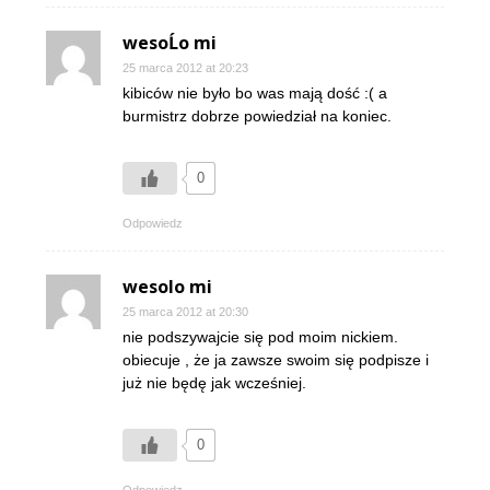
wesoĹo mi
25 marca 2012 at 20:23
kibiców nie było bo was mają dość :( a
burmistrz dobrze powiedział na koniec.
0
Odpowiedz
wesolo mi
25 marca 2012 at 20:30
nie podszywajcie się pod moim nickiem.
obiecuje , że ja zawsze swoim się podpisze i
już nie będę jak wcześniej.
0
Odpowiedz