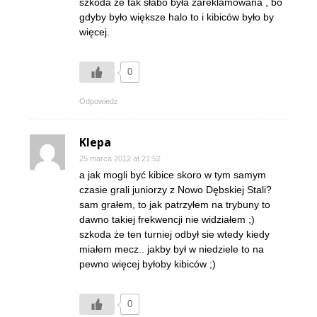
szkoda że tak słabo była zareklamowana , bo
gdyby było większe halo to i kibiców było by
więcej.
0
Odpowiedz
Klepa
25 marca 2012 at 21:52
a jak mogli być kibice skoro w tym samym
czasie grali juniorzy z Nowo Dębskiej Stali?
sam grałem, to jak patrzyłem na trybuny to
dawno takiej frekwencji nie widziałem ;)
szkoda że ten turniej odbył sie wtedy kiedy
miałem mecz.. jakby był w niedziele to na
pewno więcej byłoby kibiców ;)
0