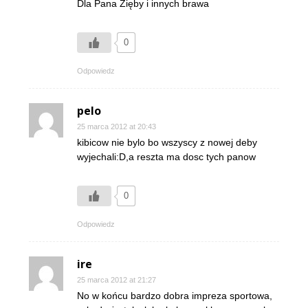
Dla Pana Zięby i innych brawa
0
Odpowiedz
pelo
25 marca 2012 at 20:43
kibicow nie bylo bo wszyscy z nowej deby
wyjechali:D,a reszta ma dosc tych panow
0
Odpowiedz
ire
25 marca 2012 at 21:27
No w końcu bardzo dobra impreza sportowa,