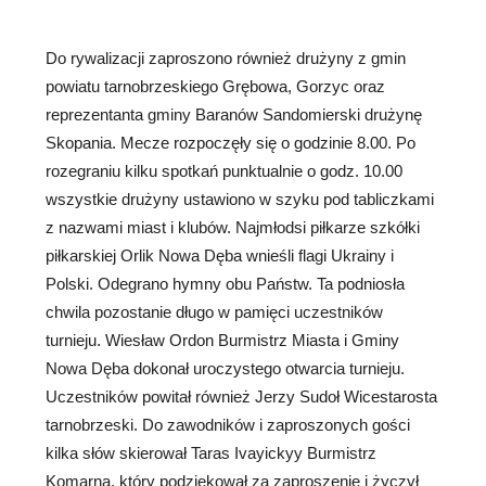
Do rywalizacji zaproszono również drużyny z gmin
powiatu tarnobrzeskiego Grębowa, Gorzyc oraz
reprezentanta gminy Baranów Sandomierski drużynę
Skopania. Mecze rozpoczęły się o godzinie 8.00. Po
rozegraniu kilku spotkań punktualnie o godz. 10.00
wszystkie drużyny ustawiono w szyku pod tabliczkami
z nazwami miast i klubów. Najmłodsi piłkarze szkółki
piłkarskiej Orlik Nowa Dęba wnieśli flagi Ukrainy i
Polski. Odegrano hymny obu Państw. Ta podniosła
chwila pozostanie długo w pamięci uczestników
turnieju. Wiesław Ordon Burmistrz Miasta i Gminy
Nowa Dęba dokonał uroczystego otwarcia turnieju.
Uczestników powitał również Jerzy Sudoł Wicestarosta
tarnobrzeski. Do zawodników i zaproszonych gości
kilka słów skierował Taras Ivayickyy Burmistrz
Komarna, który podziękował za zaproszenie i życzył