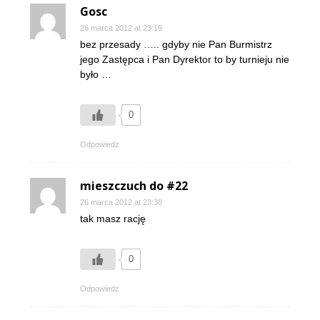
Gosc
26 marca 2012 at 23:19
bez przesady ….. gdyby nie Pan Burmistrz
jego Zastępca i Pan Dyrektor to by turnieju nie
było …
0
Odpowiedz
mieszczuch do #22
26 marca 2012 at 23:38
tak masz rację
0
Odpowiedz