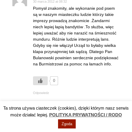
30 marca 2012 at 08:32
Pomysł znakomity, ale wykonanie pod psem
są w naszym miasteczku ludzie którzy takie
imprezy prowadzą znakomicie .Żandarmi
niech lepiej łapią bandytów .To służba, więc
lepiej uważać aby nie narazić na śmieszność
munduru. Różnie ludzie interpretują lans.
Gdyby się nie włączył Urząd to byłaby wielka
klapa przynajmniej tak sądzą. Dlatego Pan
Bulanowski powinien serdecznie podziękować
na Burmistrzowi za pomoc na łamach info.
0
Odpowiedz
Ta strona używa ciasteczek (cookies), dzięki którym nasz serwis
Gosc
może działać lepiej.
POLITYKA PRYWATNOŚCI / RODO
30 marca 2012 at 17:49
Pocałujcie się w pompę. Samorząd ma
Zgoda
statutowy obowiązek zajmować się sportem.