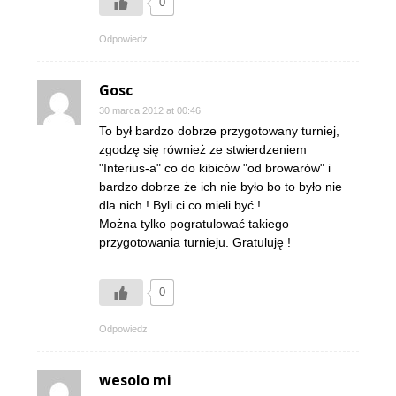
0
Odpowiedz
Gosc
30 marca 2012 at 00:46
To był bardzo dobrze przygotowany turniej,
zgodzę się również ze stwierdzeniem
"Interius-a" co do kibiców "od browarów" i
bardzo dobrze że ich nie było bo to było nie
dla nich ! Byli ci co mieli być !
Można tylko pogratulować takiego
przygotowania turnieju. Gratuluję !
0
Odpowiedz
wesolo mi