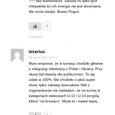
??? bez komentarza. Szkoda mi tylko tych
chłopaków bo ich energia nie jest doceniana.
Ale może kiedyś. Brawo Pogoń.
0
Odpowiedz
Interius
28 marca 2012 at 02:17
Mam wrażenie, że w turnieju chodziło głównie
o integrację młodzieży z Polski i Ukrainy. Przy
okazji był otwarty dla publiczności. To się
udało w 100%. Nie chodziło o jakiś super-
show, tylko zabawę dzieciaków. Nikt z
organizatorów nie zakładam, że na turniej w
kategoriach wiekowych U-12 i U-14 przyjdą
kibice "od browaru". Może to i nawet lepiej…