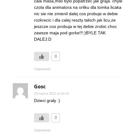
cala masa,milo bylo popatrzec jak graja. chyle
czola dla animatora na orliku dla tomka licaka
nic sie nie zmienil dalej cos probuje w debie
rozkrecic i dla calej reszty takich jak licu,ze
jeszcze cos probuja w tej debie zrobic choc
zawsze maja pod gorke!!!:)BYLE TAK
DALEJ:D
0
Odpowiedz
Gosc
25 marca 2012 at 20:19
Dzieci grały :)
0
Odpowiedz