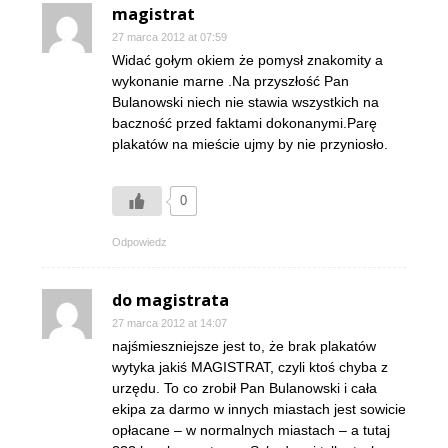
magistrat
27 marca 2012 at 07:59
Widać gołym okiem że pomysł znakomity a
wykonanie marne .Na przyszłość Pan
Bulanowski niech nie stawia wszystkich na
baczność przed faktami dokonanymi.Parę
plakatów na mieście ujmy by nie przyniosło.
0
Odpowiedz
do magistrata
27 marca 2012 at 14:07
najśmieszniejsze jest to, że brak plakatów
wytyka jakiś MAGISTRAT, czyli ktoś chyba z
urzędu. To co zrobił Pan Bulanowski i cała
ekipa za darmo w innych miastach jest sowicie
opłacane – w normalnych miastach – a tutaj