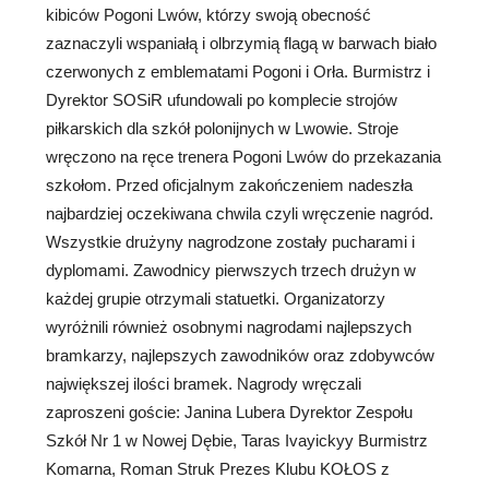
kibiców Pogoni Lwów, którzy swoją obecność
zaznaczyli wspaniałą i olbrzymią flagą w barwach biało
czerwonych z emblematami Pogoni i Orła. Burmistrz i
Dyrektor SOSiR ufundowali po komplecie strojów
piłkarskich dla szkół polonijnych w Lwowie. Stroje
wręczono na ręce trenera Pogoni Lwów do przekazania
szkołom. Przed oficjalnym zakończeniem nadeszła
najbardziej oczekiwana chwila czyli wręczenie nagród.
Wszystkie drużyny nagrodzone zostały pucharami i
dyplomami. Zawodnicy pierwszych trzech drużyn w
każdej grupie otrzymali statuetki. Organizatorzy
wyróżnili również osobnymi nagrodami najlepszych
bramkarzy, najlepszych zawodników oraz zdobywców
największej ilości bramek. Nagrody wręczali
zaproszeni goście: Janina Lubera Dyrektor Zespołu
Szkół Nr 1 w Nowej Dębie, Taras Ivayickyy Burmistrz
Komarna, Roman Struk Prezes Klubu KOŁOS z