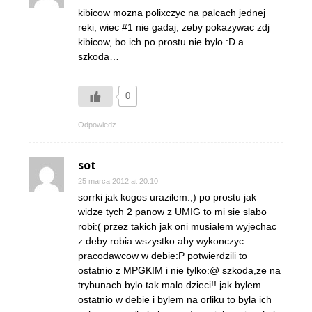
kibicow mozna polixczyc na palcach jednej
reki, wiec #1 nie gadaj, zeby pokazywac zdj
kibicow, bo ich po prostu nie bylo :D a
szkoda…
0
Odpowiedz
sot
25 marca 2012 at 20:10
sorrki jak kogos urazilem.;) po prostu jak
widze tych 2 panow z UMIG to mi sie slabo
robi:( przez takich jak oni musialem wyjechac
z deby robia wszystko aby wykonczyc
pracodawcow w debie:P potwierdzili to
ostatnio z MPGKIM i nie tylko:@ szkoda,ze na
trybunach bylo tak malo dzieci!! jak bylem
ostatnio w debie i bylem na orliku to byla ich