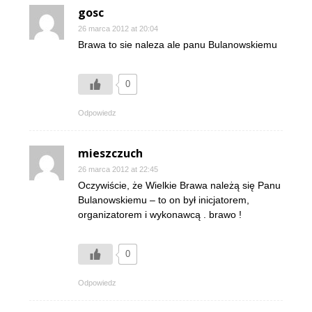
gosc
26 marca 2012 at 20:04
Brawa to sie naleza ale panu Bulanowskiemu
0
Odpowiedz
mieszczuch
26 marca 2012 at 22:45
Oczywiście, że Wielkie Brawa należą się Panu
Bulanowskiemu – to on był inicjatorem,
organizatorem i wykonawcą . brawo !
0
Odpowiedz