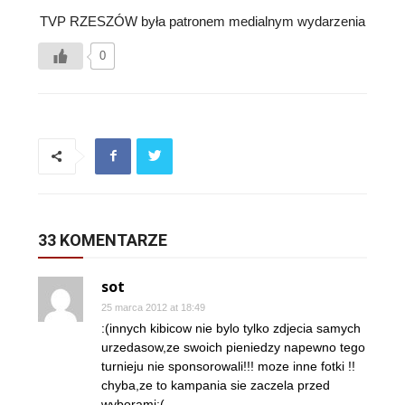
TVP RZESZÓW była patronem medialnym wydarzenia
0
33 KOMENTARZE
sot
25 marca 2012 at 18:49
:(innych kibicow nie bylo tylko zdjecia samych
urzedasow,ze swoich pieniedzy napewno tego
turnieju nie sponsorowali!!! moze inne fotki !!
chyba,ze to kampania sie zaczela przed
wyborami:(