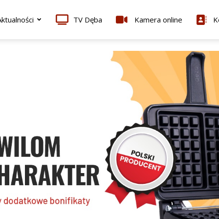
ktualności
TV Dęba
Kamera online
K