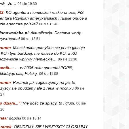
śli , że…
06 sie 19:30
23
:
KO agentura niemiecka i ruskie onuce, PiS
entura Rzymian amerykańskich i ruskie onuce a
zie agentura polska?
06 sie 15:40
fonowadeba.pl
:
Aktualizacja: Dostawa wody
zywrócona!
06 sie 13:51
nonim
:
Mieszkaniec pomyliles sie ja nie glosuje
 KO i tym bardziej, nie naleze do KO, a KO
eczywiscie wplywy niemieckie…
06 sie 12:36
cnik...
:
… w 2005 roku sprzedał POPiS,
kładając całą Polskę.
06 sie 11:08
nonim
:
Poranek jak zaglosujemy na pis to
zyscy sie obudzimy ale z reka w nocniku
06 sie
:27
o działa..."
:
Nie dość że śpiący, to i głupi.
06 sie
:26
rata
:
dopóki
06 sie 10:14
ranek
:
OBUDZMY SIE I WSZYSCY GLOSUJMY