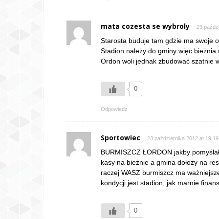
mata cozesta se wybroly
23 paździ
Starosta buduje tam gdzie ma swoje obi
Stadion należy do gminy więc bieżnia 
Ordon woli jednak zbudować szatnie w
0
Odpowiedz
Sportowiec
23 października 2012 at 19:19
BURMISZCZ ŁORDON jakby pomyślał to
kasy na bieżnie a gmina dołoży na res
raczej WASZ burmiszcz ma ważniejsze 
kondycji jest stadion, jak marnie finans
0