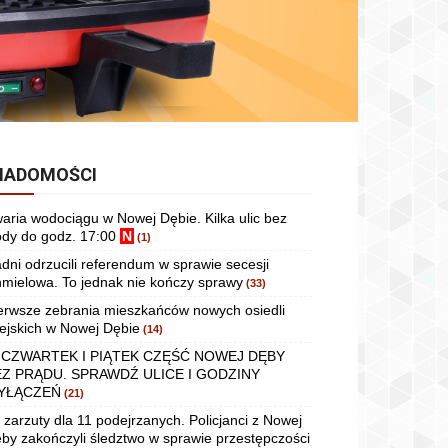
IADOMOŚCI
aria wodociągu w Nowej Dębie. Kilka ulic bez
dy do godz. 17:00
N
(1)
dni odrzucili referendum w sprawie secesji
mielowa. To jednak nie kończy sprawy
(33)
erwsze zebrania mieszkańców nowych osiedli
ejskich w Nowej Dębie
(14)
 CZWARTEK I PIĄTEK CZĘŚĆ NOWEJ DĘBY
EZ PRĄDU. SPRAWDŹ ULICE I GODZINY
YŁĄCZEŃ
(21)
 zarzuty dla 11 podejrzanych. Policjanci z Nowej
by zakończyli śledztwo w sprawie przestępczości