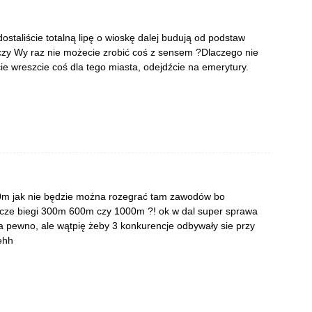
ostaliście totalną lipę o wioskę dalej budują od podstaw
 czy Wy raz nie możecie zrobić coś z sensem ?Dlaczego nie
ie wreszcie coś dla tego miasta, odejdźcie na emerytury.
110m jak nie będzie można rozegrać tam zawodów bo
zcze biegi 300m 600m czy 1000m ?! ok w dal super sprawa
 na pewno, ale wątpię żeby 3 konkurencje odbywały sie przy
ehh