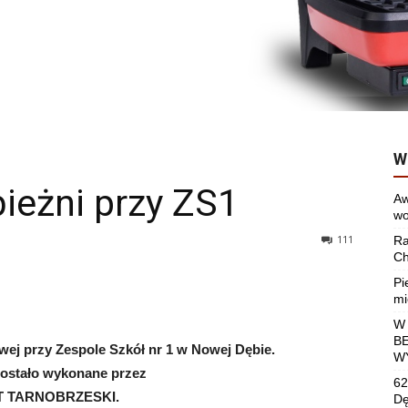
W
bieżni przy ZS1
Aw
wo
111
Ra
Ch
Pi
mi
W
B
owej przy Zespole Szkół nr 1 w Nowej Dębie.
W
zostało wykonane przez
62
T
TARNOBRZESKI.
Dę