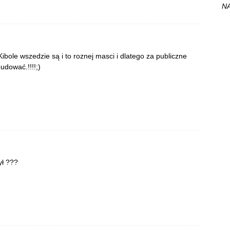
NA
Kibole wszedzie są i to roznej masci i dlatego za publiczne
udować.!!!!;)
ył ???