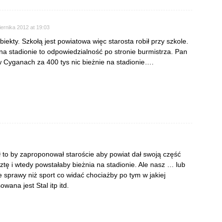
ernika 2012 at 19:03
ekty. Szkołą jest powiatowa więc starosta robił przy szkole.
na stadionie to odpowiedzialność po stronie burmistrza. Pan
 Cyganach za 400 tys nic bieżnie na stadionie….
 by zaproponował staroście aby powiat dał swoją część
ztę i wtedy powstałaby bieżnia na stadionie. Ale nasz … lub
sprawy niż sport co widać chociażby po tym w jakiej
owana jest Stal itp itd.