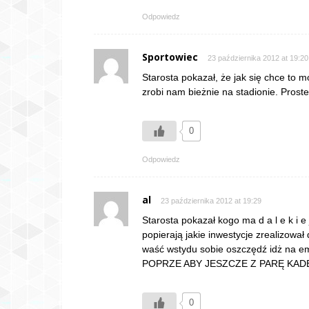
Odpowiedz
Sportowiec
23 października 2012 at 19:20
Starosta pokazał, że jak się chce to m
zrobi nam bieżnie na stadionie. Proste
0
Odpowiedz
al
23 października 2012 at 19:29
Starosta pokazał kogo ma d a l e k i e
popierają jakie inwestycje zrealizo
waść wstydu sobie oszczędź idż na
POPRZE ABY JESZCZE Z PARĘ KA
0