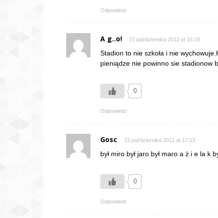
Odpowiedz
A g..o!
23 października 2012 at 16:19
Stadion to nie szkoła i nie wychowuje.
pieniądze nie powinno sie stadionow b
0
Odpowiedz
Gosc
23 października 2012 at 17:13
był miro był jaro był maro a ż i e la k b
0
Odpowiedz