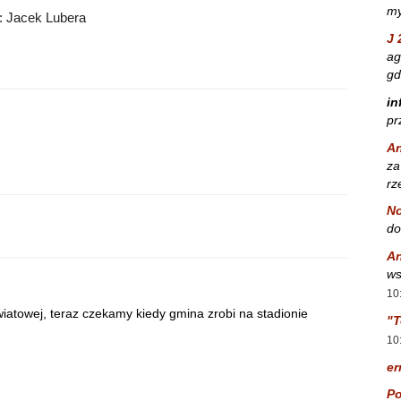
my
: Jacek Lubera
J 
ag
gd
in
pr
A
za
rz
No
do
A
ws
10
owiatowej, teraz czekamy kiedy gmina zrobi na stadionie
"T
10
er
Po