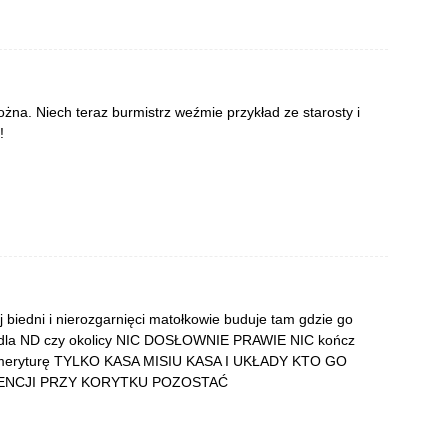
ożna. Niech teraz burmistrz weźmie przykład ze starosty i
!
 j biedni i nierozgarnięci matołkowie buduje tam gdzie go
wał dla ND czy okolicy NIC DOSŁOWNIE PRAWIE NIC kończ
 emeryturę TYLKO KASA MISIU KASA I UKŁADY KTO GO
DENCJI PRZY KORYTKU POZOSTAĆ