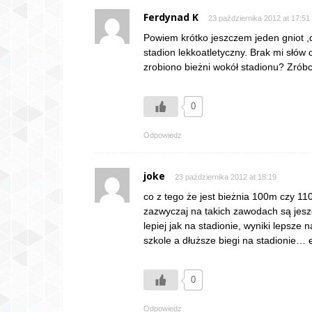
Ferdynad K
23 października 2012 at 17:51
Powiem krótko jeszczem jeden gniot ,d
stadion lekkoatletyczny. Brak mi słów
zrobiono bieżni wokół stadionu? Zróbc
0
Odpowiedz
joke
23 października 2012 at 18:19
co z tego że jest bieżnia 100m czy 
zazwyczaj na takich zawodach są jes
lepiej jak na stadionie, wyniki lepsze
szkole a dłuższe biegi na stadionie… 
0
Odpowiedz