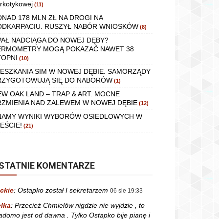
rkotykowej
(11)
ONAD 178 MLN ZŁ NA DROGI NA
ODKARPACIU. RUSZYŁ NABÓR WNIOSKÓW
(8)
PAŁ NADCIĄGA DO NOWEJ DĘBY?
ERMOMETRY MOGĄ POKAZAĆ NAWET 38
TOPNI
(10)
IESZKANIA SIM W NOWEJ DĘBIE. SAMORZĄDY
RZYGOTOWUJĄ SIĘ DO NABORÓW
(1)
EW OAK LAND – TRAP & ART. MOCNE
RZMIENIA NAD ZALEWEM W NOWEJ DĘBIE
(12)
NAMY WYNIKI WYBORÓW OSIEDLOWYCH W
EŚCIE!
(21)
STATNIE KOMENTARZE
ckie
:
Ostapko został I sekretarzem
06 sie 19:33
lka
:
Przecież Chmielów nigdzie nie wyjdzie , to
adomo jest od dawna . Tylko Ostapko bije pianę i