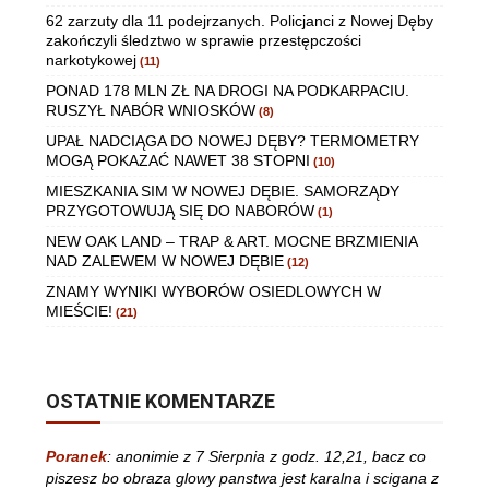
62 zarzuty dla 11 podejrzanych. Policjanci z Nowej Dęby
zakończyli śledztwo w sprawie przestępczości
narkotykowej
(11)
PONAD 178 MLN ZŁ NA DROGI NA PODKARPACIU.
RUSZYŁ NABÓR WNIOSKÓW
(8)
UPAŁ NADCIĄGA DO NOWEJ DĘBY? TERMOMETRY
MOGĄ POKAZAĆ NAWET 38 STOPNI
(10)
MIESZKANIA SIM W NOWEJ DĘBIE. SAMORZĄDY
PRZYGOTOWUJĄ SIĘ DO NABORÓW
(1)
NEW OAK LAND – TRAP & ART. MOCNE BRZMIENIA
NAD ZALEWEM W NOWEJ DĘBIE
(12)
ZNAMY WYNIKI WYBORÓW OSIEDLOWYCH W
MIEŚCIE!
(21)
OSTATNIE KOMENTARZE
Poranek
:
anonimie z 7 Sierpnia z godz. 12,21, bacz co
piszesz bo obraza glowy panstwa jest karalna i scigana z