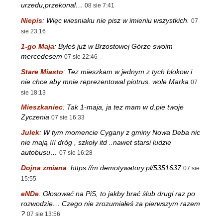
urzedu,przekonal…
08 sie 7:41
Niepis
:
Więc wiesniaku nie pisz w imieniu wszystkich.
07
sie 23:16
1-go Maja
:
Byłeś już w Brzostowej Górze swoim
mercedesem
07 sie 22:46
Stare Miasto
:
Tez mieszkam w jednym z tych blokow i
nie chce aby mnie reprezentowal piotrus, wole Marka
07
sie 18:13
Mieszkaniec
:
Tak 1-maja, ja tez mam w d.pie twoje
Zyczenia
07 sie 16:33
Julek
:
W tym momencie Cygany z gminy Nowa Deba nic
nie mają !!! dróg , szkoły itd ..nawet starsi ludzie
autobusu…
07 sie 16:28
Dojna zmiana
:
https://m.demotywatory.pl/5351637
07 sie
15:55
eNDe
:
Głosować na PiS, to jakby brać ślub drugi raz po
rozwodzie… Czego nie zrozumiałeś za pierwszym razem
?
07 sie 13:56