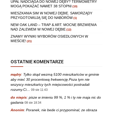
UPAŁ NADCIĄGA DO NOWEJ DĘBY? TERMOMETRY
MOGĄ POKAZAĆ NAWET 38 STOPNI
(10)
MIESZKANIA SIM W NOWEJ DĘBIE. SAMORZĄDY
PRZYGOTOWUJĄ SIĘ DO NABORÓW
(1)
NEW OAK LAND – TRAP & ART. MOCNE BRZMIENIA
NAD ZALEWEM W NOWEJ DĘBIE
(12)
ZNAMY WYNIKI WYBORÓW OSIEDLOWYCH W
MIEŚCIE!
(21)
OSTATNIE KOMENTARZE
mądry
:
Tylko skąd wezmą 5100 mieszkańców w gminie
aby mieć 30 procentową frekwencję.Poza tym nie
wszyscy mieszkańcy tych miejscowości postradali
rozumy.Ci…
09 sie 11:43
do niepis
:
pisze w imieniu 99 %, 1 % i ty nie maja nic do
gadania
08 sie 18:34
Anonim
:
Poranek, nie bede ci przypominal, ze obraza