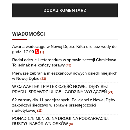
WIADOMOŚCI
Awaria wodociągu w Nowej Dębie. Kilka ulic bez wody do
godz. 17:00
N
(1)
Radni odrzucili referendum w sprawie secesji Chmielowa.
To jednak nie kończy sprawy
(43)
Pierwsze zebrania mieszkańców nowych osiedli miejskich
w Nowej Dębie
(23)
W CZWARTEK I PIĄTEK CZĘŚĆ NOWEJ DĘBY BEZ
PRĄDU. SPRAWDŹ ULICE I GODZINY WYŁĄCZEŃ
(21)
62 zarzuty dla 11 podejrzanych. Policjanci z Nowej Dęby
zakończyli śledztwo w sprawie przestępczości
narkotykowej
(11)
PONAD 178 MLN ZŁ NA DROGI NA PODKARPACIU.
RUSZYŁ NABÓR WNIOSKÓW
(8)