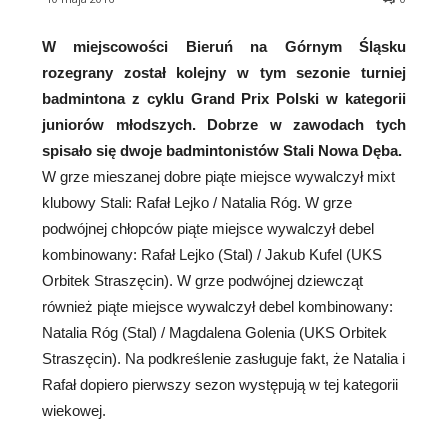
W miejscowości Bieruń na Górnym Śląsku
rozegrany został kolejny w tym sezonie turniej
badmintona z cyklu Grand Prix Polski w kategorii
juniorów młodszych.
Dobrze w zawodach tych
spisało się dwoje badmintonistów Stali Nowa Dęba.
W grze mieszanej dobre piąte miejsce wywalczył mixt
klubowy Stali: Rafał Lejko / Natalia Róg. W grze
podwójnej chłopców piąte miejsce wywalczył debel
kombinowany: Rafał Lejko (Stal) / Jakub Kufel (UKS
Orbitek Straszęcin). W grze podwójnej dziewcząt
również piąte miejsce wywalczył debel kombinowany:
Natalia Róg (Stal) / Magdalena Golenia (UKS Orbitek
Straszęcin). Na podkreślenie zasługuje fakt, że Natalia i
Rafał dopiero pierwszy sezon występują w tej kategorii
wiekowej.