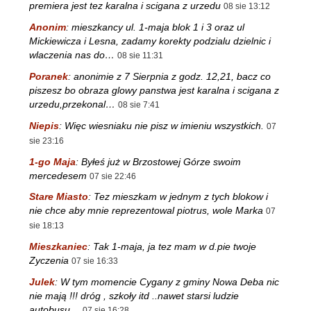
premiera jest tez karalna i scigana z urzedu
08 sie 13:12
Anonim
:
mieszkancy ul. 1-maja blok 1 i 3 oraz ul
Mickiewicza i Lesna, zadamy korekty podzialu dzielnic i
wlaczenia nas do…
08 sie 11:31
Poranek
:
anonimie z 7 Sierpnia z godz. 12,21, bacz co
piszesz bo obraza glowy panstwa jest karalna i scigana z
urzedu,przekonal…
08 sie 7:41
Niepis
:
Więc wiesniaku nie pisz w imieniu wszystkich.
07
sie 23:16
1-go Maja
:
Byłeś już w Brzostowej Górze swoim
mercedesem
07 sie 22:46
Stare Miasto
:
Tez mieszkam w jednym z tych blokow i
nie chce aby mnie reprezentowal piotrus, wole Marka
07
sie 18:13
Mieszkaniec
:
Tak 1-maja, ja tez mam w d.pie twoje
Zyczenia
07 sie 16:33
Julek
:
W tym momencie Cygany z gminy Nowa Deba nic
nie mają !!! dróg , szkoły itd ..nawet starsi ludzie
autobusu…
07 sie 16:28