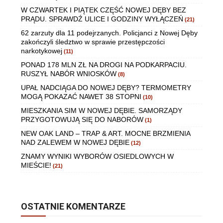
W CZWARTEK I PIĄTEK CZĘŚĆ NOWEJ DĘBY BEZ
PRĄDU. SPRAWDŹ ULICE I GODZINY WYŁĄCZEŃ
(21)
62 zarzuty dla 11 podejrzanych. Policjanci z Nowej Dęby
zakończyli śledztwo w sprawie przestępczości
narkotykowej
(11)
PONAD 178 MLN ZŁ NA DROGI NA PODKARPACIU.
RUSZYŁ NABÓR WNIOSKÓW
(8)
UPAŁ NADCIĄGA DO NOWEJ DĘBY? TERMOMETRY
MOGĄ POKAZAĆ NAWET 38 STOPNI
(10)
MIESZKANIA SIM W NOWEJ DĘBIE. SAMORZĄDY
PRZYGOTOWUJĄ SIĘ DO NABORÓW
(1)
NEW OAK LAND – TRAP & ART. MOCNE BRZMIENIA
NAD ZALEWEM W NOWEJ DĘBIE
(12)
ZNAMY WYNIKI WYBORÓW OSIEDLOWYCH W
MIEŚCIE!
(21)
OSTATNIE KOMENTARZE