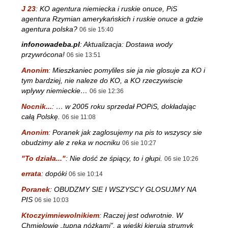
J 23
:
KO agentura niemiecka i ruskie onuce, PiS
agentura Rzymian amerykańskich i ruskie onuce a gdzie
agentura polska?
06 sie 15:40
infonowadeba.pl
:
Aktualizacja: Dostawa wody
przywrócona!
06 sie 13:51
Anonim
:
Mieszkaniec pomyliles sie ja nie glosuje za KO i
tym bardziej, nie naleze do KO, a KO rzeczywiscie
wplywy niemieckie…
06 sie 12:36
Nocnik...
:
… w 2005 roku sprzedał POPiS, dokładając
całą Polskę.
06 sie 11:08
Anonim
:
Poranek jak zaglosujemy na pis to wszyscy sie
obudzimy ale z reka w nocniku
06 sie 10:27
"To działa..."
:
Nie dość że śpiący, to i głupi.
06 sie 10:26
errata
:
dopóki
06 sie 10:14
Poranek
:
OBUDZMY SIE I WSZYSCY GLOSUJMY NA
PIS
06 sie 10:03
Ktoczyimniewolnikiem
:
Raczej jest odwrotnie. W
Chmielowie „tupną nóżkami”, a wieśki kierują strumyk