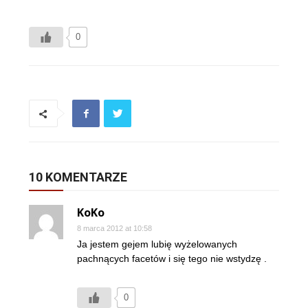
0
10 KOMENTARZE
KoKo
8 marca 2012 at 10:58
Ja jestem gejem lubię wyżelowanych
pachnących facetów i się tego nie wstydzę .
0