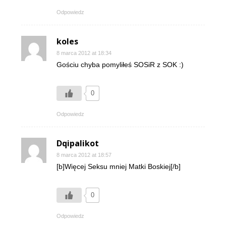
Odpowiedz
koles
8 marca 2012 at 18:34
Gościu chyba pomyliłeś SOSiR z SOK :)
0
Odpowiedz
Dqipalikot
8 marca 2012 at 18:57
[b]Więcej Seksu mniej Matki Boskiej[/b]
0
Odpowiedz