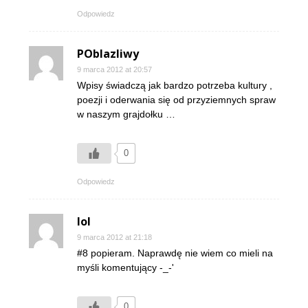
Odpowiedz
POblazliwy
9 marca 2012 at 20:57
Wpisy świadczą jak bardzo potrzeba kultury ,
poezji i oderwania się od przyziemnych spraw
w naszym grajdołku …
0
Odpowiedz
lol
9 marca 2012 at 21:18
#8 popieram. Naprawdę nie wiem co mieli na
myśli komentujący -_-'
0