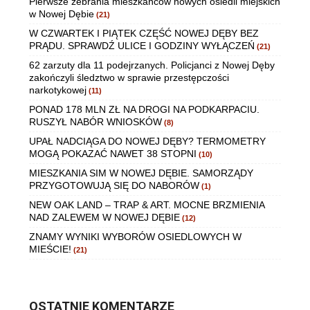
Pierwsze zebrania mieszkańców nowych osiedli miejskich
w Nowej Dębie
(21)
W CZWARTEK I PIĄTEK CZĘŚĆ NOWEJ DĘBY BEZ
PRĄDU. SPRAWDŹ ULICE I GODZINY WYŁĄCZEŃ
(21)
62 zarzuty dla 11 podejrzanych. Policjanci z Nowej Dęby
zakończyli śledztwo w sprawie przestępczości
narkotykowej
(11)
PONAD 178 MLN ZŁ NA DROGI NA PODKARPACIU.
RUSZYŁ NABÓR WNIOSKÓW
(8)
UPAŁ NADCIĄGA DO NOWEJ DĘBY? TERMOMETRY
MOGĄ POKAZAĆ NAWET 38 STOPNI
(10)
MIESZKANIA SIM W NOWEJ DĘBIE. SAMORZĄDY
PRZYGOTOWUJĄ SIĘ DO NABORÓW
(1)
NEW OAK LAND – TRAP & ART. MOCNE BRZMIENIA
NAD ZALEWEM W NOWEJ DĘBIE
(12)
ZNAMY WYNIKI WYBORÓW OSIEDLOWYCH W
MIEŚCIE!
(21)
OSTATNIE KOMENTARZE