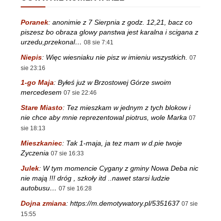
Poranek
:
anonimie z 7 Sierpnia z godz. 12,21, bacz co
piszesz bo obraza glowy panstwa jest karalna i scigana z
urzedu,przekonal…
08 sie 7:41
Niepis
:
Więc wiesniaku nie pisz w imieniu wszystkich.
07
sie 23:16
1-go Maja
:
Byłeś już w Brzostowej Górze swoim
mercedesem
07 sie 22:46
Stare Miasto
:
Tez mieszkam w jednym z tych blokow i
nie chce aby mnie reprezentowal piotrus, wole Marka
07
sie 18:13
Mieszkaniec
:
Tak 1-maja, ja tez mam w d.pie twoje
Zyczenia
07 sie 16:33
Julek
:
W tym momencie Cygany z gminy Nowa Deba nic
nie mają !!! dróg , szkoły itd ..nawet starsi ludzie
autobusu…
07 sie 16:28
Dojna zmiana
:
https://m.demotywatory.pl/5351637
07 sie
15:55