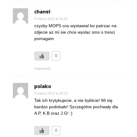
chanel
9 marca 2012 at 16:41
czyzby MOPS cos wystawial bo patrzac na
zdjecie az mi sie chce wyslac sms o tresci
pomagam.
0
Odpowiedz
polako
9 marca 2012 at 20:22
Tak ich krytykujecie, a nie byliście! Mi się
bardzo podobało! Szczególne pochwały dla
A.P, K.B oraz J.G! :)
0