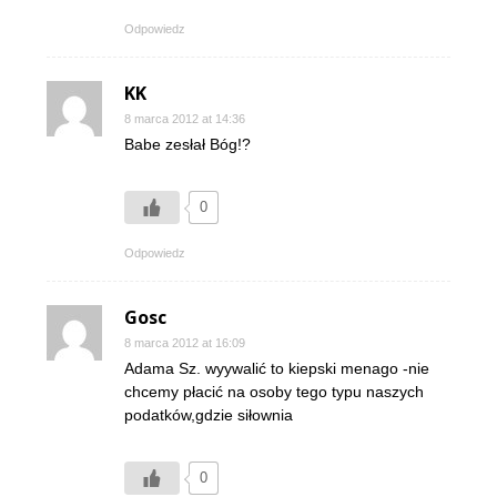
Odpowiedz
KK
8 marca 2012 at 14:36
Babe zesłał Bóg!?
0
Odpowiedz
Gosc
8 marca 2012 at 16:09
Adama Sz. wyywalić to kiepski menago -nie
chcemy płacić na osoby tego typu naszych
podatków,gdzie siłownia
0