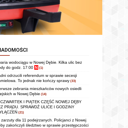
IADOMOŚCI
aria wodociągu w Nowej Dębie. Kilka ulic bez
dy do godz. 17:00
N
(1)
dni odrzucili referendum w sprawie secesji
mielowa. To jednak nie kończy sprawy
(33)
erwsze zebrania mieszkańców nowych osiedli
ejskich w Nowej Dębie
(14)
 CZWARTEK I PIĄTEK CZĘŚĆ NOWEJ DĘBY
EZ PRĄDU. SPRAWDŹ ULICE I GODZINY
YŁĄCZEŃ
(21)
 zarzuty dla 11 podejrzanych. Policjanci z Nowej
by zakończyli śledztwo w sprawie przestępczości