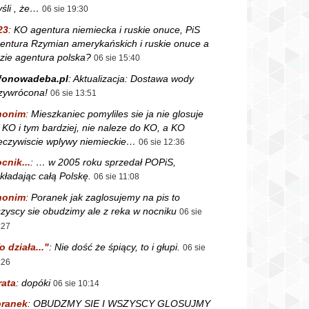
śli , że…
06 sie 19:30
23
:
KO agentura niemiecka i ruskie onuce, PiS
entura Rzymian amerykańskich i ruskie onuce a
zie agentura polska?
06 sie 15:40
fonowadeba.pl
:
Aktualizacja: Dostawa wody
zywrócona!
06 sie 13:51
nonim
:
Mieszkaniec pomyliles sie ja nie glosuje
 KO i tym bardziej, nie naleze do KO, a KO
eczywiscie wplywy niemieckie…
06 sie 12:36
cnik...
:
… w 2005 roku sprzedał POPiS,
kładając całą Polskę.
06 sie 11:08
nonim
:
Poranek jak zaglosujemy na pis to
zyscy sie obudzimy ale z reka w nocniku
06 sie
:27
o działa..."
:
Nie dość że śpiący, to i głupi.
06 sie
:26
rata
:
dopóki
06 sie 10:14
ranek
:
OBUDZMY SIE I WSZYSCY GLOSUJMY