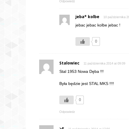
Odpowiedz
jeba* kolbe
10 października 2
jebac jebac kolbe jebac !
0
Stalowiec
11 października 2014 at 09:09
Stal 1953 Nowa Dęba !!!
Była będzie jest STAL MKS !!!!
0
Odpowiedz
>E