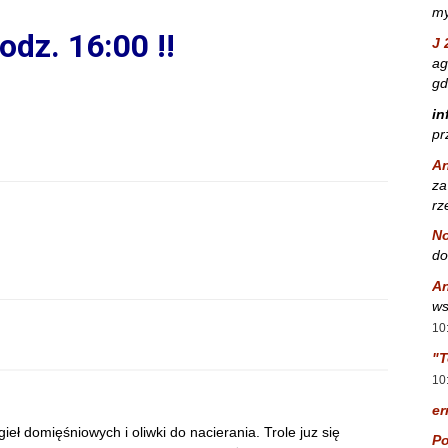
my
odz. 16:00 !!
J 
ag
gd
in
pr
A
za
rz
No
do
A
ws
10
"T
10
er
ieł domięśniowych i oliwki do nacierania. Trole juz się
Po