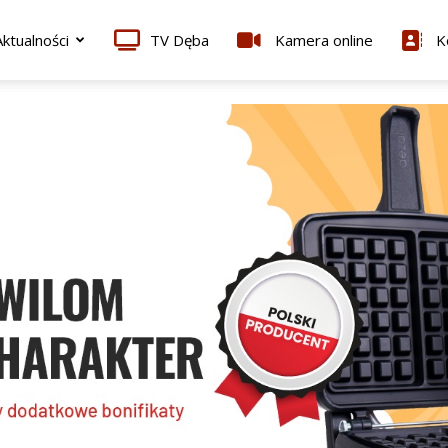
ktualności
TV Dęba
Kamera online
K