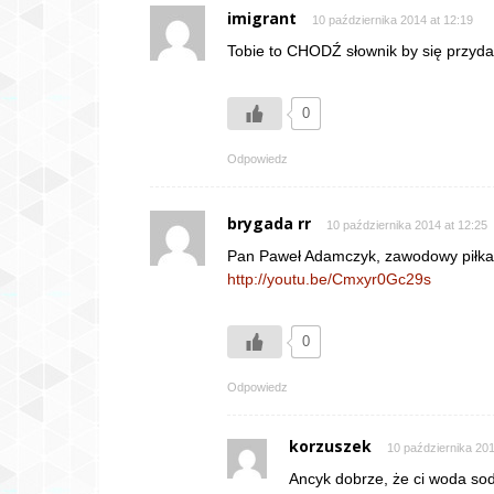
imigrant
10 października 2014 at 12:19
Tobie to CHODŹ słownik by się przyda
0
Odpowiedz
brygada rr
10 października 2014 at 12:25
Pan Paweł Adamczyk, zawodowy piłka
http://youtu.be/Cmxyr0Gc29s
0
Odpowiedz
korzuszek
10 października 201
Ancyk dobrze, że ci woda sod