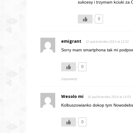
sukcesy i trzymam kciuki za C
0
emigrant
10 października 2014 at 12:52
Sorry mam smartphona tak mi podpowi
0
Odpowiedz
Wesolo mi
10 października 2014 at 14:03
Kolbuszowianko dokop tym Nowodebs
0