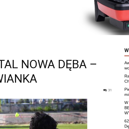
W
 STAL NOWA DĘBA –
Aw
wo
WIANKA
Ra
Ch
Pi
31
mi
W
B
W
62
Dę