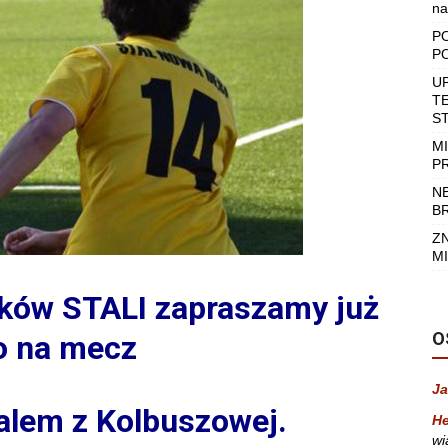
na
P
P
U
T
S
M
P
N
B
Z
MI
ków STALI zapraszamy już
O
ro na mecz
Ja
alem z Kolbuszowej.
He
wi