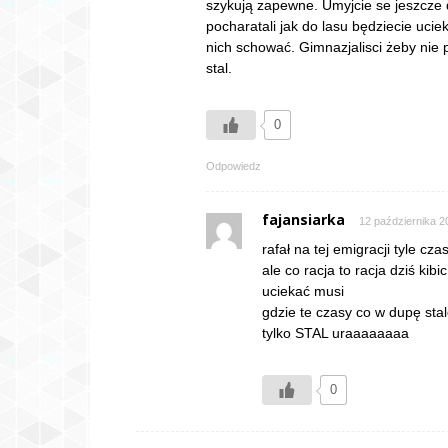
szykują zapewne. Umyjcie se jeszcze d
pocharatali jak do lasu będziecie ucie
nich schować. Gimnazjalisci żeby nie
stal.
0
Odpowiedz
fajansiarka
12 października 2
rafał na tej emigracji tyle cz
ale co racja to racja dziś kibi
uciekać musi
gdzie te czasy co w dupę staló
tylko STAL uraaaaaaaa
0