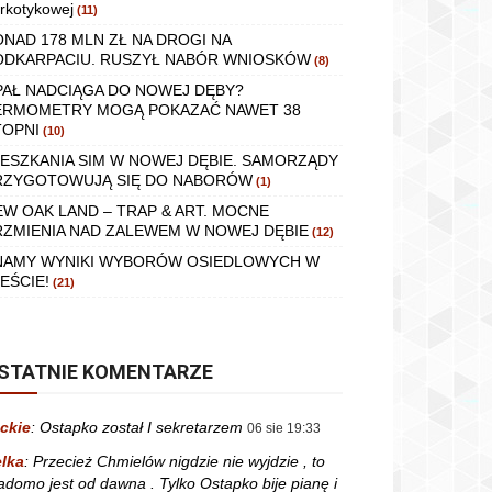
rkotykowej
(11)
ONAD 178 MLN ZŁ NA DROGI NA
ODKARPACIU. RUSZYŁ NABÓR WNIOSKÓW
(8)
PAŁ NADCIĄGA DO NOWEJ DĘBY?
ERMOMETRY MOGĄ POKAZAĆ NAWET 38
TOPNI
(10)
IESZKANIA SIM W NOWEJ DĘBIE. SAMORZĄDY
RZYGOTOWUJĄ SIĘ DO NABORÓW
(1)
EW OAK LAND – TRAP & ART. MOCNE
RZMIENIA NAD ZALEWEM W NOWEJ DĘBIE
(12)
NAMY WYNIKI WYBORÓW OSIEDLOWYCH W
EŚCIE!
(21)
STATNIE KOMENTARZE
ckie
:
Ostapko został I sekretarzem
06 sie 19:33
lka
:
Przecież Chmielów nigdzie nie wyjdzie , to
adomo jest od dawna . Tylko Ostapko bije pianę i