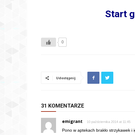
Start g
0
Udostępnij
31 KOMENTARZE
emigrant
10 października 2014 at 11:45
Pono w aptekach brakło strzykawek i ig