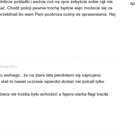
obrze pośladki i weźcie coś na ręce żebyście sobie rąk nie
NA
kać. Chodź policji pewnie trochę będzie więc możecie się za
 przeklinali bo wam Pani poobniza oceny ze sprawowania. Hej
014 at 18:41
asu wolnego , że na stare lata pierdołami się zajmujesz
c stali to nawet uczciwie wpierdol dostać nie potrafi tylko
wce nie trzeba było wchodzić a fajans siarka flagi traciła