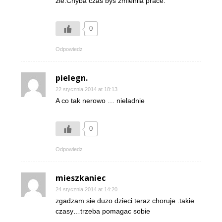
zle.Chyba czas bys zmienila prace.
0
Odpowiedz
pielegn.
22 stycznia 2014 at 18:13
A co tak nerowo … nieladnie
0
Odpowiedz
mieszkaniec
24 stycznia 2014 at 14:20
zgadzam sie duzo dzieci teraz choruje .takie
czasy…trzeba pomagac sobie