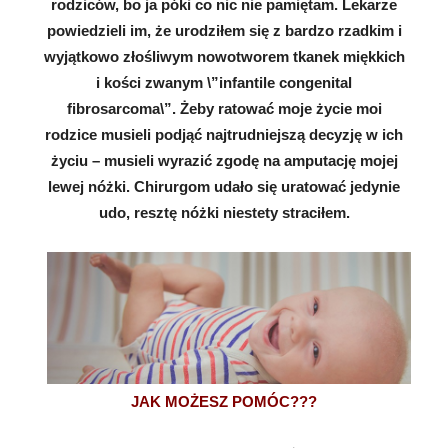
rodziców, bo ja póki co nic nie pamiętam. Lekarze
powiedzieli im, że urodziłem się z bardzo rzadkim i
wyjątkowo złośliwym nowotworem tkanek miękkich
i kości zwanym \”infantile congenital
fibrosarcoma\”. Żeby ratować moje życie moi
rodzice musieli podjąć najtrudniejszą decyzję w ich
życiu – musieli wyrazić zgodę na amputację mojej
lewej nóżki. Chirurgom udało się uratować jedynie
udo, resztę nóżki niestety straciłem.
JAK MOŻESZ POMÓC???