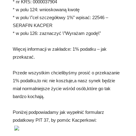
* nr KRS: 0000037904
* w polu 124: wnioskowaną kwotę
* w polu \”cel szczegółowy 1%” wpisać: 22546 –
SERAFIN KACPER
* w polu 126: zaznaczyć \”Wyrażam zgodę\”
Więcej informacji w zakładce: 1% podatku – jak
przekazać.
Przede wszystkim chcielibyśmy prosić o przekazanie
1% podatku,to nic nie kosztuje,a nasz synek będzie
miał normalniejsze życie wśród osób,które go tak
bardzo kochają.
Poniżej podpowiadamy jak wypełnić formularz
podatkowy PIT 37, by pomóc Kacperkowi: