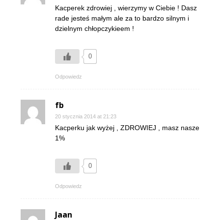
Kacperek zdrowiej , wierzymy w Ciebie ! Dasz
rade jesteś małym ale za to bardzo silnym i
dzielnym chłopczykieem !
0
Odpowiedz
fb
20 stycznia 2014 at 21:23
Kacperku jak wyżej , ZDROWIEJ , masz nasze
1%
0
Odpowiedz
Jaan