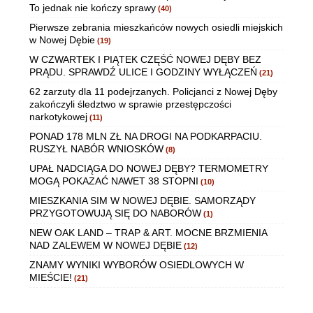
To jednak nie kończy sprawy
(40)
Pierwsze zebrania mieszkańców nowych osiedli miejskich
w Nowej Dębie
(19)
W CZWARTEK I PIĄTEK CZĘŚĆ NOWEJ DĘBY BEZ
PRĄDU. SPRAWDŹ ULICE I GODZINY WYŁĄCZEŃ
(21)
62 zarzuty dla 11 podejrzanych. Policjanci z Nowej Dęby
zakończyli śledztwo w sprawie przestępczości
narkotykowej
(11)
PONAD 178 MLN ZŁ NA DROGI NA PODKARPACIU.
RUSZYŁ NABÓR WNIOSKÓW
(8)
UPAŁ NADCIĄGA DO NOWEJ DĘBY? TERMOMETRY
MOGĄ POKAZAĆ NAWET 38 STOPNI
(10)
MIESZKANIA SIM W NOWEJ DĘBIE. SAMORZĄDY
PRZYGOTOWUJĄ SIĘ DO NABORÓW
(1)
NEW OAK LAND – TRAP & ART. MOCNE BRZMIENIA
NAD ZALEWEM W NOWEJ DĘBIE
(12)
ZNAMY WYNIKI WYBORÓW OSIEDLOWYCH W
MIEŚCIE!
(21)