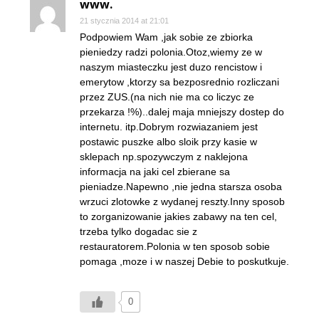
www.
21 stycznia 2014 at 21:01
Podpowiem Wam ,jak sobie ze zbiorka
pieniedzy radzi polonia.Otoz,wiemy ze w
naszym miasteczku jest duzo rencistow i
emerytow ,ktorzy sa bezposrednio rozliczani
przez ZUS.(na nich nie ma co liczyc ze
przekarza !%)..dalej maja mniejszy dostep do
internetu. itp.Dobrym rozwiazaniem jest
postawic puszke albo sloik przy kasie w
sklepach np.spozywczym z naklejona
informacja na jaki cel zbierane sa
pieniadze.Napewno ,nie jedna starsza osoba
wrzuci zlotowke z wydanej reszty.Inny sposob
to zorganizowanie jakies zabawy na ten cel,
trzeba tylko dogadac sie z
restauratorem.Polonia w ten sposob sobie
pomaga ,moze i w naszej Debie to poskutkuje.
0