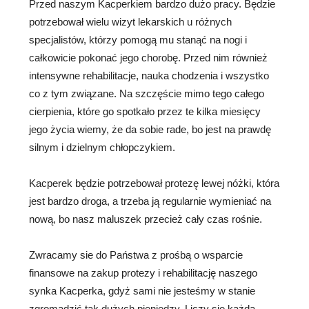
Przed naszym Kacperkiem bardzo dużo pracy. Będzie
potrzebował wielu wizyt lekarskich u różnych
specjalistów, którzy pomogą mu stanąć na nogi i
całkowicie pokonać jego chorobę. Przed nim również
intensywne rehabilitacje, nauka chodzenia i wszystko
co z tym związane. Na szczęście mimo tego całego
cierpienia, które go spotkało przez te kilka miesięcy
jego życia wiemy, że da sobie rade, bo jest na prawdę
silnym i dzielnym chłopczykiem.
Kacperek będzie potrzebował protezę lewej nóżki, która
jest bardzo droga, a trzeba ją regularnie wymieniać na
nową, bo nasz maluszek przecież cały czas rośnie.
Zwracamy sie do Państwa z prośbą o wsparcie
finansowe na zakup protezy i rehabilitację naszego
synka Kacperka, gdyż sami nie jesteśmy w stanie
zgromadzić tak dużych pieniędzy. Liczy się każda