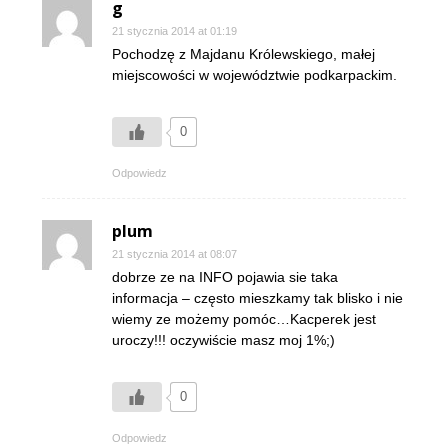
g
21 stycznia 2014 at 01:19
Pochodzę z Majdanu Królewskiego, małej
miejscowości w województwie podkarpackim.
0
Odpowiedz
plum
21 stycznia 2014 at 08:07
dobrze ze na INFO pojawia sie taka
informacja – często mieszkamy tak blisko i nie
wiemy ze możemy pomóc…Kacperek jest
uroczy!!! oczywiście masz moj 1%;)
0
Odpowiedz