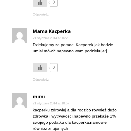
0
Odpowiedz
Mama Kacperka
21 stycznia 2014 at 16:29
Dziekujemy za pomoc. Kacperek jak bedzie
umiał mówić napewno wam podziekuje:]
0
Odpowiedz
mimi
21 stycznia 2014 at 18:57
kacperku zdrowiej a dla rodzicó również dużo
zdrówka i wytrwałośći.napewno przekaże 1%
swojego podatku dla kacperka.namówie
również znajomych