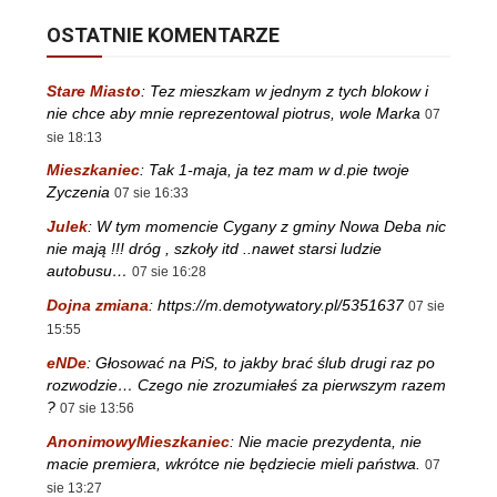
OSTATNIE KOMENTARZE
Stare Miasto
:
Tez mieszkam w jednym z tych blokow i
nie chce aby mnie reprezentowal piotrus, wole Marka
07
sie 18:13
Mieszkaniec
:
Tak 1-maja, ja tez mam w d.pie twoje
Zyczenia
07 sie 16:33
Julek
:
W tym momencie Cygany z gminy Nowa Deba nic
nie mają !!! dróg , szkoły itd ..nawet starsi ludzie
autobusu…
07 sie 16:28
Dojna zmiana
:
https://m.demotywatory.pl/5351637
07 sie
15:55
eNDe
:
Głosować na PiS, to jakby brać ślub drugi raz po
rozwodzie… Czego nie zrozumiałeś za pierwszym razem
?
07 sie 13:56
AnonimowyMieszkaniec
:
Nie macie prezydenta, nie
macie premiera, wkrótce nie będziecie mieli państwa.
07
sie 13:27