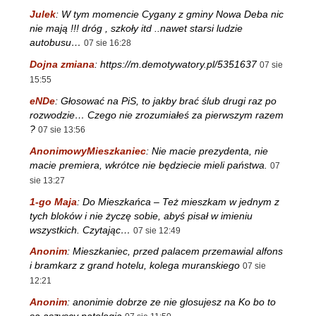
Julek
:
W tym momencie Cygany z gminy Nowa Deba nic
nie mają !!! dróg , szkoły itd ..nawet starsi ludzie
autobusu…
07 sie 16:28
Dojna zmiana
:
https://m.demotywatory.pl/5351637
07 sie
15:55
eNDe
:
Głosować na PiS, to jakby brać ślub drugi raz po
rozwodzie… Czego nie zrozumiałeś za pierwszym razem
?
07 sie 13:56
AnonimowyMieszkaniec
:
Nie macie prezydenta, nie
macie premiera, wkrótce nie będziecie mieli państwa.
07
sie 13:27
1-go Maja
:
Do Mieszkańca – Też mieszkam w jednym z
tych bloków i nie życzę sobie, abyś pisał w imieniu
wszystkich. Czytając…
07 sie 12:49
Anonim
:
Mieszkaniec, przed palacem przemawial alfons
i bramkarz z grand hotelu, kolega muranskiego
07 sie
12:21
Anonim
:
anonimie dobrze ze nie glosujesz na Ko bo to