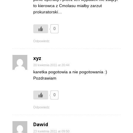
to kierowca z Cmolasu miałby zarzut
prokuratorski…
0
Odpowiedz
xyz
20 kwietnia 2011 at 20:44
karetka pogotowia a nie pogotowania :)
Pozdrawiam
0
Odpowiedz
Dawid
23 kwietnia 2011 at 09:50