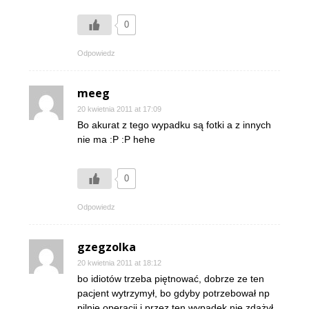
0
Odpowiedz
meeg
20 kwietnia 2011 at 17:09
Bo akurat z tego wypadku są fotki a z innych
nie ma :P :P hehe
0
Odpowiedz
gzegzolka
20 kwietnia 2011 at 18:12
bo idiotów trzeba piętnować, dobrze ze ten
pacjent wytrzymył, bo gdyby potrzebował np
pilnie operacji i przez ten wypadek nie zdążył