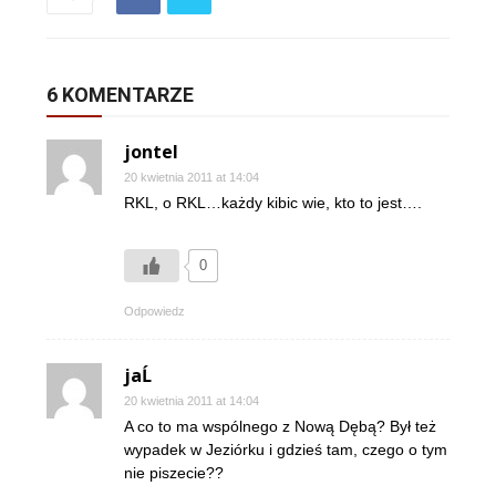
6 KOMENTARZE
jontel
20 kwietnia 2011 at 14:04
RKL, o RKL…każdy kibic wie, kto to jest….
0
Odpowiedz
jaĹ
20 kwietnia 2011 at 14:04
A co to ma wspólnego z Nową Dębą? Był też
wypadek w Jeziórku i gdzieś tam, czego o tym
nie piszecie??