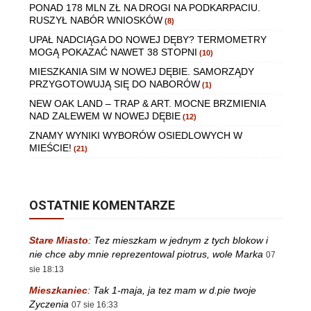
PONAD 178 MLN ZŁ NA DROGI NA PODKARPACIU.
RUSZYŁ NABÓR WNIOSKÓW
(8)
UPAŁ NADCIĄGA DO NOWEJ DĘBY? TERMOMETRY
MOGĄ POKAZAĆ NAWET 38 STOPNI
(10)
MIESZKANIA SIM W NOWEJ DĘBIE. SAMORZĄDY
PRZYGOTOWUJĄ SIĘ DO NABORÓW
(1)
NEW OAK LAND – TRAP & ART. MOCNE BRZMIENIA
NAD ZALEWEM W NOWEJ DĘBIE
(12)
ZNAMY WYNIKI WYBORÓW OSIEDLOWYCH W
MIEŚCIE!
(21)
OSTATNIE KOMENTARZE
Stare Miasto
:
Tez mieszkam w jednym z tych blokow i
nie chce aby mnie reprezentowal piotrus, wole Marka
07
sie 18:13
Mieszkaniec
:
Tak 1-maja, ja tez mam w d.pie twoje
Zyczenia
07 sie 16:33