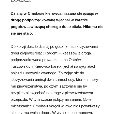
20.04.2011r.
Dzisiaj w Cmolasie kierowca nissana skręcając w
drogę podporządkowaną wjechał w karetkę
pogotowia wiozącą chorego do
szpitala. Nikomu nic
się nie stało.
Do kolizji doszło dzisiaj po godz. 9, na skrzyżowaniu
drogi krajowej relacji Radom – Rzeszów z droga
podporządkowaną prowadzącą na Ostrów
Tuszowskich. Kierowca karetki jechał na sygnałach
pojazdu uprzywilejowanego. Zbliżając się do
skrzyżowania ominął dwa samochody, które ustąpiły
mu pierwszeństwa, po czym zatrzymał się by
bezpiecznie wjechać na drogę z pierwszeństwem
przejazdu. W tym czasie jadący nissanem, 55-letni
mieszkaniec Cmolasu skręcił w lewo nie upewniwszy
się czy ma wolna drogę. W wyniku tego manewru