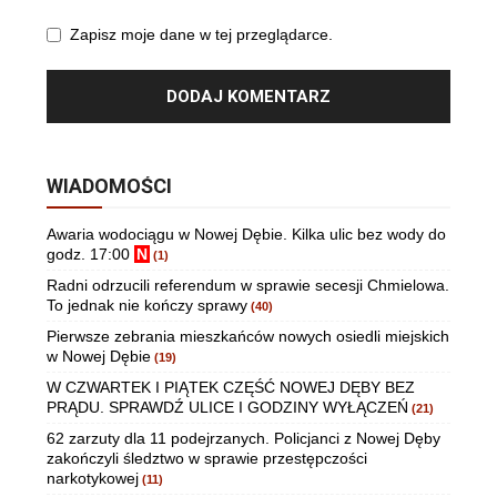
Zapisz moje dane w tej przeglądarce.
WIADOMOŚCI
Awaria wodociągu w Nowej Dębie. Kilka ulic bez wody do
godz. 17:00
N
(1)
Radni odrzucili referendum w sprawie secesji Chmielowa.
To jednak nie kończy sprawy
(40)
Pierwsze zebrania mieszkańców nowych osiedli miejskich
w Nowej Dębie
(19)
W CZWARTEK I PIĄTEK CZĘŚĆ NOWEJ DĘBY BEZ
PRĄDU. SPRAWDŹ ULICE I GODZINY WYŁĄCZEŃ
(21)
62 zarzuty dla 11 podejrzanych. Policjanci z Nowej Dęby
zakończyli śledztwo w sprawie przestępczości
narkotykowej
(11)