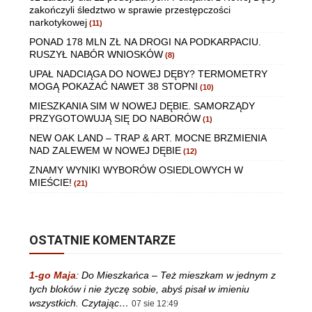
zakończyli śledztwo w sprawie przestępczości
narkotykowej
(11)
PONAD 178 MLN ZŁ NA DROGI NA PODKARPACIU.
RUSZYŁ NABÓR WNIOSKÓW
(8)
UPAŁ NADCIĄGA DO NOWEJ DĘBY? TERMOMETRY
MOGĄ POKAZAĆ NAWET 38 STOPNI
(10)
MIESZKANIA SIM W NOWEJ DĘBIE. SAMORZĄDY
PRZYGOTOWUJĄ SIĘ DO NABORÓW
(1)
NEW OAK LAND – TRAP & ART. MOCNE BRZMIENIA
NAD ZALEWEM W NOWEJ DĘBIE
(12)
ZNAMY WYNIKI WYBORÓW OSIEDLOWYCH W
MIEŚCIE!
(21)
OSTATNIE KOMENTARZE
1-go Maja
:
Do Mieszkańca – Też mieszkam w jednym z
tych bloków i nie życzę sobie, abyś pisał w imieniu
wszystkich. Czytając…
07 sie 12:49