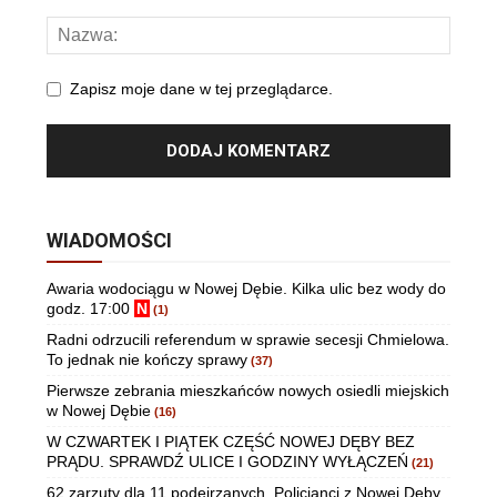
Zapisz moje dane w tej przeglądarce.
WIADOMOŚCI
Awaria wodociągu w Nowej Dębie. Kilka ulic bez wody do
godz. 17:00
N
(1)
Radni odrzucili referendum w sprawie secesji Chmielowa.
To jednak nie kończy sprawy
(37)
Pierwsze zebrania mieszkańców nowych osiedli miejskich
w Nowej Dębie
(16)
W CZWARTEK I PIĄTEK CZĘŚĆ NOWEJ DĘBY BEZ
PRĄDU. SPRAWDŹ ULICE I GODZINY WYŁĄCZEŃ
(21)
62 zarzuty dla 11 podejrzanych. Policjanci z Nowej Dęby