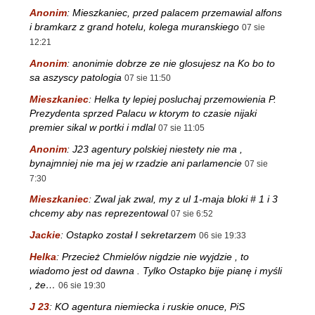
Anonim
:
Mieszkaniec, przed palacem przemawial alfons
i bramkarz z grand hotelu, kolega muranskiego
07 sie
12:21
Anonim
:
anonimie dobrze ze nie glosujesz na Ko bo to
sa aszyscy patologia
07 sie 11:50
Mieszkaniec
:
Helka ty lepiej posluchaj przemowienia P.
Prezydenta sprzed Palacu w ktorym to czasie nijaki
premier sikal w portki i mdlal
07 sie 11:05
Anonim
:
J23 agentury polskiej niestety nie ma ,
bynajmniej nie ma jej w rzadzie ani parlamencie
07 sie
7:30
Mieszkaniec
:
Zwal jak zwal, my z ul 1-maja bloki # 1 i 3
chcemy aby nas reprezentowal
07 sie 6:52
Jackie
:
Ostapko został I sekretarzem
06 sie 19:33
Helka
:
Przecież Chmielów nigdzie nie wyjdzie , to
wiadomo jest od dawna . Tylko Ostapko bije pianę i myśli
, że…
06 sie 19:30
J 23
:
KO agentura niemiecka i ruskie onuce, PiS