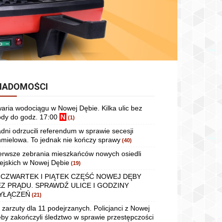
IADOMOŚCI
aria wodociągu w Nowej Dębie. Kilka ulic bez
dy do godz. 17:00
N
(1)
dni odrzucili referendum w sprawie secesji
mielowa. To jednak nie kończy sprawy
(40)
erwsze zebrania mieszkańców nowych osiedli
ejskich w Nowej Dębie
(19)
 CZWARTEK I PIĄTEK CZĘŚĆ NOWEJ DĘBY
EZ PRĄDU. SPRAWDŹ ULICE I GODZINY
YŁĄCZEŃ
(21)
 zarzuty dla 11 podejrzanych. Policjanci z Nowej
by zakończyli śledztwo w sprawie przestępczości