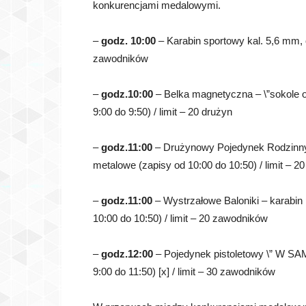
konkurencjami medalowymi.
–
godz. 10:00
– Karabin sportowy kal. 5,6 mm, od
zawodników
–
godz.10:00
– Belka magnetyczna – \”sokole o
9:00 do 9:50) / limit – 20 drużyn
–
godz.11:00
– Drużynowy Pojedynek Rodzinny (
metalowe (zapisy od 10:00 do 10:50) / limit – 2
–
godz.11:00
– Wystrzałowe Baloniki – karabin
10:00 do 10:50) / limit – 20 zawodników
–
godz.12:00
– Pojedynek pistoletowy \” W SA
9:00 do 11:50) [x] / limit – 30 zawodników