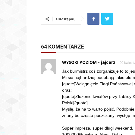
Udostępnij
64 KOMENTARZE
WYSOKI POZIOM - jajcarz
20 kwietni
Jak burmistrz coś zorganizuje to to je
Mi się najbardziej podobają takie elem
[quote]Wciągnięcie Flagi Państwowej
oraz:
[quote]Złożenie kwiatów przy Tablicy 
Polski[/quote]
Myślę, że na to warto pójść. Podobni
znany bo często puszczany: występ ma
Super impreza, super długi weekend.
1000000% wybiorę Nową Dębę.