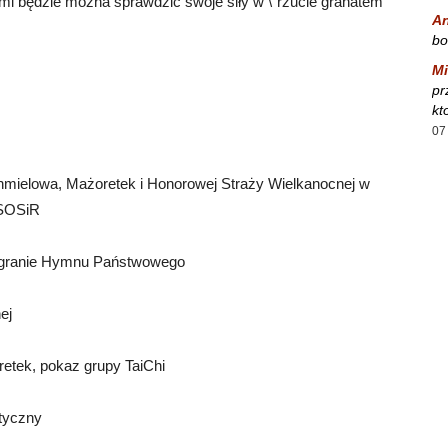
 będzie można sprawdzić swoje siły w \”rzucie granatem
A
bo
Mi
pr
kt
07
hmielowa, Mażoretek i Honorowej Straży Wielkanocnej w
 SOSiR
degranie Hymnu Państwowego
ej
etek, pokaz grupy TaiChi
etyczny