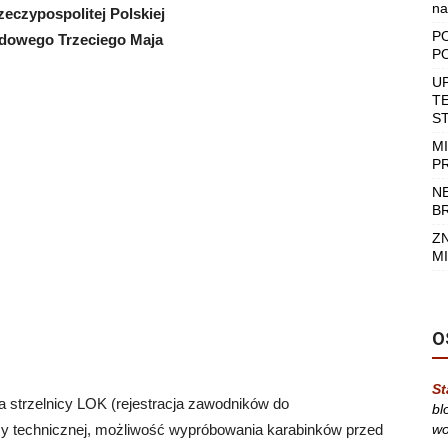
na
zeczypospolitej
Polskiej
P
dowego Trzeciego Maja
P
U
T
S
M
P
N
B
Z
MI
O
St
a strzelnicy LOK (rejestracja zawodników do
bl
icy technicznej, możliwość wypróbowania karabinków przed
wo