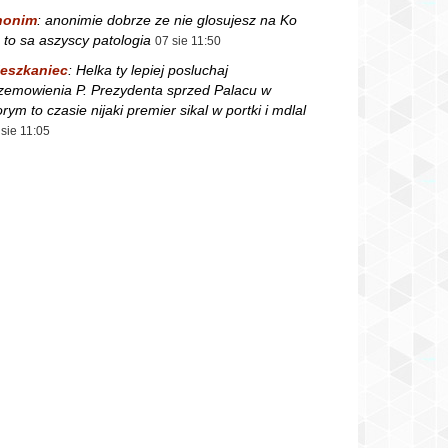
nonim
:
anonimie dobrze ze nie glosujesz na Ko
 to sa aszyscy patologia
07 sie 11:50
eszkaniec
:
Helka ty lepiej posluchaj
zemowienia P. Prezydenta sprzed Palacu w
orym to czasie nijaki premier sikal w portki i mdlal
 sie 11:05