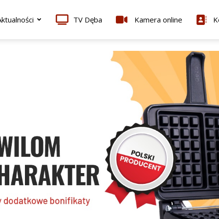
ktualności
TV Dęba
Kamera online
K