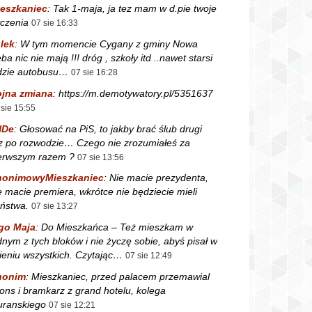
eszkaniec
:
Tak 1-maja, ja tez mam w d.pie twoje
czenia
07 sie 16:33
lek
:
W tym momencie Cygany z gminy Nowa
ba nic nie mają !!! dróg , szkoły itd ..nawet starsi
dzie autobusu…
07 sie 16:28
jna zmiana
:
https://m.demotywatory.pl/5351637
 sie 15:55
NDe
:
Głosować na PiS, to jakby brać ślub drugi
z po rozwodzie… Czego nie zrozumiałeś za
erwszym razem ?
07 sie 13:56
nonimowyMieszkaniec
:
Nie macie prezydenta,
e macie premiera, wkrótce nie będziecie mieli
ństwa.
07 sie 13:27
go Maja
:
Do Mieszkańca – Też mieszkam w
dnym z tych bloków i nie życzę sobie, abyś pisał w
ieniu wszystkich. Czytając…
07 sie 12:49
nonim
:
Mieszkaniec, przed palacem przemawial
fons i bramkarz z grand hotelu, kolega
ranskiego
07 sie 12:21