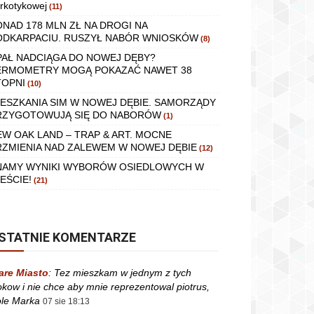
rkotykowej
(11)
ONAD 178 MLN ZŁ NA DROGI NA
ODKARPACIU. RUSZYŁ NABÓR WNIOSKÓW
(8)
PAŁ NADCIĄGA DO NOWEJ DĘBY?
ERMOMETRY MOGĄ POKAZAĆ NAWET 38
TOPNI
(10)
IESZKANIA SIM W NOWEJ DĘBIE. SAMORZĄDY
RZYGOTOWUJĄ SIĘ DO NABORÓW
(1)
EW OAK LAND – TRAP & ART. MOCNE
RZMIENIA NAD ZALEWEM W NOWEJ DĘBIE
(12)
NAMY WYNIKI WYBORÓW OSIEDLOWYCH W
EŚCIE!
(21)
STATNIE KOMENTARZE
are Miasto
:
Tez mieszkam w jednym z tych
okow i nie chce aby mnie reprezentowal piotrus,
le Marka
07 sie 18:13