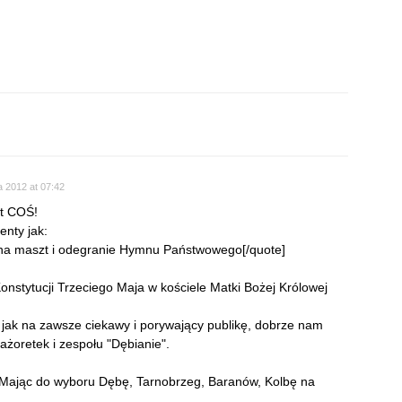
a 2012 at 07:42
st COŚ!
enty jak:
 na maszt i odegranie Hymnu Państwowego[/quote]
Konstytucji Trzeciego Maja w kościele Matki Bożej Królowej
e jak na zawsze ciekawy i porywający publikę, dobrze nam
żoretek i zespołu "Dębianie".
 Mając do wyboru Dębę, Tarnobrzeg, Baranów, Kolbę na