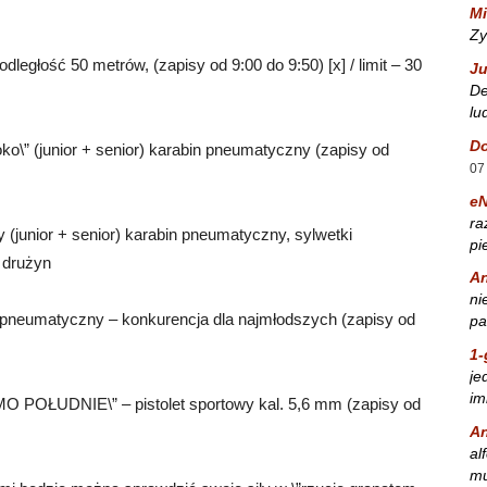
Mi
Zy
ległość 50 metrów, (zapisy od 9:00 do 9:50) [x] / limit – 30
Ju
De
lu
Do
ko\” (junior + senior) karabin pneumatyczny (zapisy od
07
e
ra
junior + senior) karabin pneumatyczny, sylwetki
pi
0 drużyn
A
ni
 pneumatyczny – konkurencja dla najmłodszych (zapisy od
pa
1-
je
im
MO POŁUDNIE\” – pistolet sportowy kal. 5,6 mm (zapisy od
A
al
mu