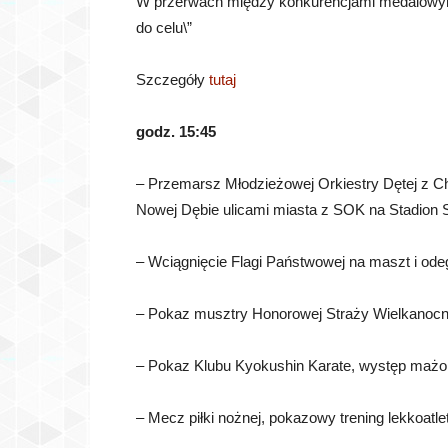
W przerwach między konkurencjami medalowymi
do celu\”
Szczegóły
tutaj
godz. 15:45
– Przemarsz Młodzieżowej Orkiestry Dętej z C
Nowej Dębie ulicami miasta z SOK na Stadion
– Wciągnięcie Flagi Państwowej na maszt i o
– Pokaz musztry Honorowej Straży Wielkanocn
– Pokaz Klubu Kyokushin Karate, występ mażor
– Mecz piłki nożnej, pokazowy trening lekkoatl