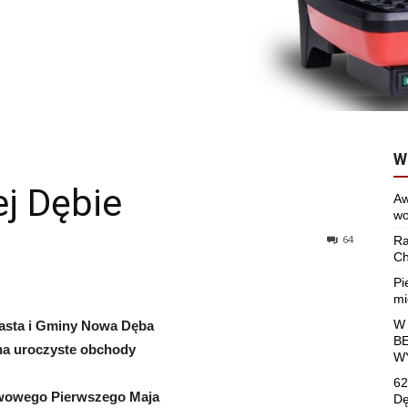
W
j Dębie
Aw
wo
64
Ra
Ch
Pi
mi
W
asta i Gminy Nowa Dęba
B
na uroczyste obchody
W
62
wowego Pierwszego Maja
Dę