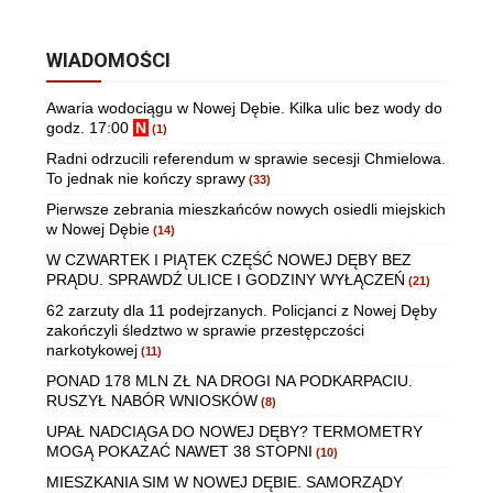
WIADOMOŚCI
Awaria wodociągu w Nowej Dębie. Kilka ulic bez wody do
godz. 17:00
N
(1)
Radni odrzucili referendum w sprawie secesji Chmielowa.
To jednak nie kończy sprawy
(33)
Pierwsze zebrania mieszkańców nowych osiedli miejskich
w Nowej Dębie
(14)
W CZWARTEK I PIĄTEK CZĘŚĆ NOWEJ DĘBY BEZ
PRĄDU. SPRAWDŹ ULICE I GODZINY WYŁĄCZEŃ
(21)
62 zarzuty dla 11 podejrzanych. Policjanci z Nowej Dęby
zakończyli śledztwo w sprawie przestępczości
narkotykowej
(11)
PONAD 178 MLN ZŁ NA DROGI NA PODKARPACIU.
RUSZYŁ NABÓR WNIOSKÓW
(8)
UPAŁ NADCIĄGA DO NOWEJ DĘBY? TERMOMETRY
MOGĄ POKAZAĆ NAWET 38 STOPNI
(10)
MIESZKANIA SIM W NOWEJ DĘBIE. SAMORZĄDY