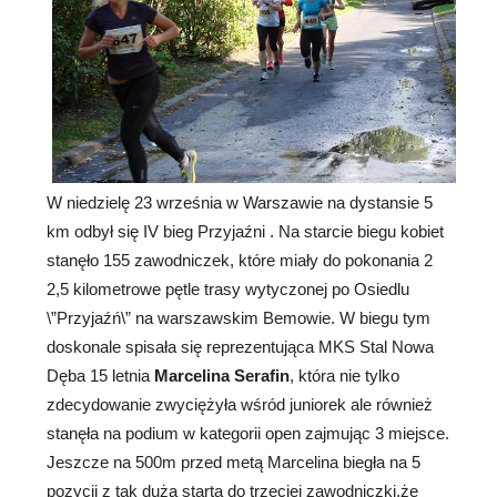
W niedzielę 23 września w Warszawie na dystansie 5
km odbył się IV bieg Przyjaźni . Na starcie biegu kobiet
stanęło 155 zawodniczek, które miały do pokonania 2
2,5 kilometrowe pętle trasy wytyczonej po Osiedlu
\”Przyjaźń\” na warszawskim Bemowie. W biegu tym
doskonale spisała się reprezentująca MKS Stal Nowa
Dęba 15 letnia
Marcelina Serafin
, która nie tylko
zdecydowanie zwyciężyła wśród juniorek ale również
stanęła na podium w kategorii open zajmując 3 miejsce.
Jeszcze na 500m przed metą Marcelina biegła na 5
pozycji z tak dużą starta do trzeciej zawodniczki,że