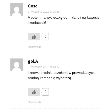
Gosc
27 września 2012 at 08:59
A potem na wycieczkę do Ir;)landii na kawusie
i koniaczek!
0
Odpowiedz
goĹÄ
27 września 2012 at 13:17
i znowu brednie oszołomów prowadzących
brudną kampanię wyborczą
0
Odpowiedz