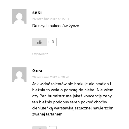
seki
26 września 2012 at 15:01
Dalszych sukcesów życzę.
0
Odpowiedz
Gosc
26 września 2012 at 20:20
Jak widać talentów nie brakuje ale stadion i
bieżnia to woła o pomstę do nieba. Nie wiem
czy Pan burmistrz ma jakąś koncepcję żeby
ten bieżnio podobny teren pokryć choćby
cieniuteńką warstewką sztucznej nawierzchni
zwanej tartanem.