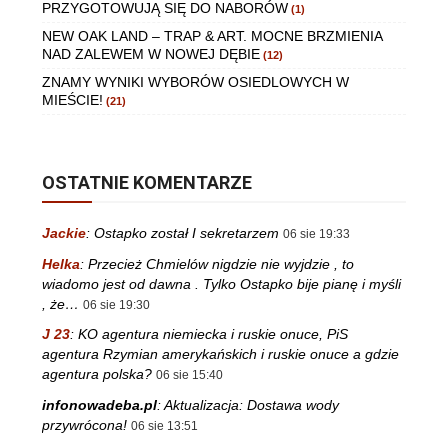
PRZYGOTOWUJĄ SIĘ DO NABORÓW
(1)
NEW OAK LAND – TRAP & ART. MOCNE BRZMIENIA
NAD ZALEWEM W NOWEJ DĘBIE
(12)
ZNAMY WYNIKI WYBORÓW OSIEDLOWYCH W
MIEŚCIE!
(21)
OSTATNIE KOMENTARZE
Jackie
:
Ostapko został I sekretarzem
06 sie 19:33
Helka
:
Przecież Chmielów nigdzie nie wyjdzie , to
wiadomo jest od dawna . Tylko Ostapko bije pianę i myśli
, że…
06 sie 19:30
J 23
:
KO agentura niemiecka i ruskie onuce, PiS
agentura Rzymian amerykańskich i ruskie onuce a gdzie
agentura polska?
06 sie 15:40
infonowadeba.pl
:
Aktualizacja: Dostawa wody
przywrócona!
06 sie 13:51