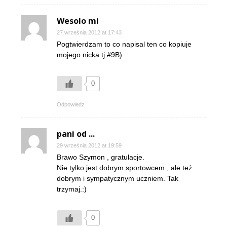
Wesolo mi
27 września 2012 at 17:43
Pogtwierdzam to co napisal ten co kopiuje
mojego nicka tj.#9B)
0
Odpowiedz
pani od ...
29 września 2012 at 19:59
Brawo Szymon , gratulacje.
Nie tylko jest dobrym sportowcem , ale też
dobrym i sympatycznym uczniem. Tak
trzymaj.:)
0