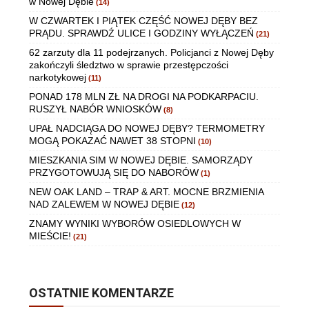
w Nowej Dębie
(14)
W CZWARTEK I PIĄTEK CZĘŚĆ NOWEJ DĘBY BEZ
PRĄDU. SPRAWDŹ ULICE I GODZINY WYŁĄCZEŃ
(21)
62 zarzuty dla 11 podejrzanych. Policjanci z Nowej Dęby
zakończyli śledztwo w sprawie przestępczości
narkotykowej
(11)
PONAD 178 MLN ZŁ NA DROGI NA PODKARPACIU.
RUSZYŁ NABÓR WNIOSKÓW
(8)
UPAŁ NADCIĄGA DO NOWEJ DĘBY? TERMOMETRY
MOGĄ POKAZAĆ NAWET 38 STOPNI
(10)
MIESZKANIA SIM W NOWEJ DĘBIE. SAMORZĄDY
PRZYGOTOWUJĄ SIĘ DO NABORÓW
(1)
NEW OAK LAND – TRAP & ART. MOCNE BRZMIENIA
NAD ZALEWEM W NOWEJ DĘBIE
(12)
ZNAMY WYNIKI WYBORÓW OSIEDLOWYCH W
MIEŚCIE!
(21)
OSTATNIE KOMENTARZE