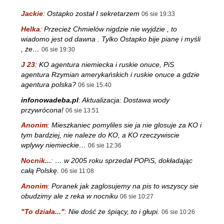
Jackie
:
Ostapko został I sekretarzem
06 sie 19:33
Helka
:
Przecież Chmielów nigdzie nie wyjdzie , to
wiadomo jest od dawna . Tylko Ostapko bije pianę i myśli
, że…
06 sie 19:30
J 23
:
KO agentura niemiecka i ruskie onuce, PiS
agentura Rzymian amerykańskich i ruskie onuce a gdzie
agentura polska?
06 sie 15:40
infonowadeba.pl
:
Aktualizacja: Dostawa wody
przywrócona!
06 sie 13:51
Anonim
:
Mieszkaniec pomyliles sie ja nie glosuje za KO i
tym bardziej, nie naleze do KO, a KO rzeczywiscie
wplywy niemieckie…
06 sie 12:36
Nocnik...
:
… w 2005 roku sprzedał POPiS, dokładając
całą Polskę.
06 sie 11:08
Anonim
:
Poranek jak zaglosujemy na pis to wszyscy sie
obudzimy ale z reka w nocniku
06 sie 10:27
"To działa..."
:
Nie dość że śpiący, to i głupi.
06 sie 10:26