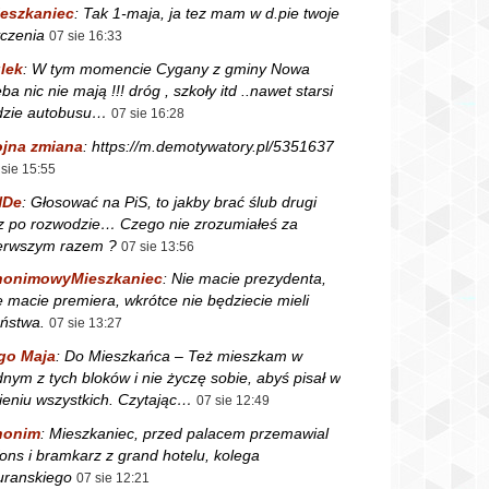
eszkaniec
:
Tak 1-maja, ja tez mam w d.pie twoje
czenia
07 sie 16:33
lek
:
W tym momencie Cygany z gminy Nowa
ba nic nie mają !!! dróg , szkoły itd ..nawet starsi
dzie autobusu…
07 sie 16:28
jna zmiana
:
https://m.demotywatory.pl/5351637
 sie 15:55
NDe
:
Głosować na PiS, to jakby brać ślub drugi
z po rozwodzie… Czego nie zrozumiałeś za
erwszym razem ?
07 sie 13:56
nonimowyMieszkaniec
:
Nie macie prezydenta,
e macie premiera, wkrótce nie będziecie mieli
ństwa.
07 sie 13:27
go Maja
:
Do Mieszkańca – Też mieszkam w
dnym z tych bloków i nie życzę sobie, abyś pisał w
ieniu wszystkich. Czytając…
07 sie 12:49
nonim
:
Mieszkaniec, przed palacem przemawial
fons i bramkarz z grand hotelu, kolega
ranskiego
07 sie 12:21