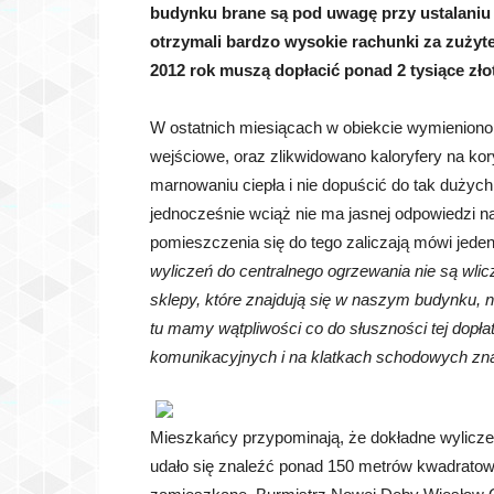
budynku brane są pod uwagę przy ustalaniu 
otrzymali bardzo wysokie rachunki za zużyt
2012 rok muszą dopłacić ponad 2 tysiące zło
W ostatnich miesiącach w obiekcie wymieniono
wejściowe, oraz zlikwidowano kaloryfery na ko
marnowaniu ciepła i nie dopuścić do tak dużyc
jednocześnie wciąż nie ma jasnej odpowiedzi na 
pomieszczenia się do tego zaliczają mówi jed
wyliczeń do centralnego ogrzewania nie są wlic
sklepy, które znajdują się w naszym budynku, 
tu mamy wątpliwości co do słuszności tej dopła
komunikacyjnych i na klatkach schodowych znaj
Mieszkańcy przypominają, że dokładne wyliczeni
udało się znaleźć ponad 150 metrów kwadratow