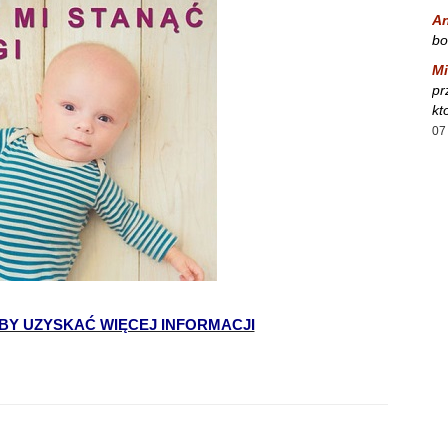
A
bo
Mi
pr
kt
07
ABY UZYSKAĆ WIĘCEJ INFORMACJI