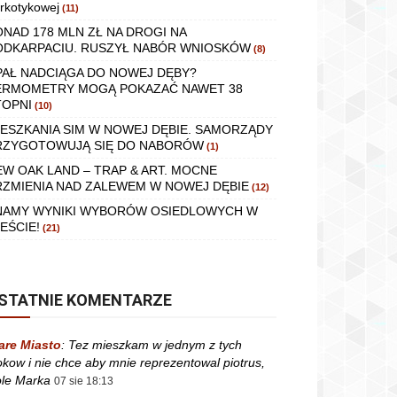
rkotykowej
(11)
ONAD 178 MLN ZŁ NA DROGI NA
ODKARPACIU. RUSZYŁ NABÓR WNIOSKÓW
(8)
PAŁ NADCIĄGA DO NOWEJ DĘBY?
ERMOMETRY MOGĄ POKAZAĆ NAWET 38
TOPNI
(10)
IESZKANIA SIM W NOWEJ DĘBIE. SAMORZĄDY
RZYGOTOWUJĄ SIĘ DO NABORÓW
(1)
EW OAK LAND – TRAP & ART. MOCNE
RZMIENIA NAD ZALEWEM W NOWEJ DĘBIE
(12)
NAMY WYNIKI WYBORÓW OSIEDLOWYCH W
EŚCIE!
(21)
STATNIE KOMENTARZE
are Miasto
:
Tez mieszkam w jednym z tych
okow i nie chce aby mnie reprezentowal piotrus,
le Marka
07 sie 18:13