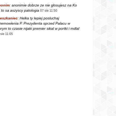
nonim
:
anonimie dobrze ze nie glosujesz na Ko
 to sa aszyscy patologia
07 sie 11:50
eszkaniec
:
Helka ty lepiej posluchaj
zemowienia P. Prezydenta sprzed Palacu w
orym to czasie nijaki premier sikal w portki i mdlal
 sie 11:05