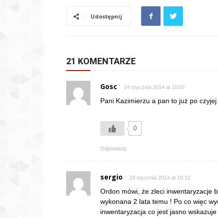
Udostępnij
21 KOMENTARZE
Gosc
24 stycznia 2014 at 10:07
Pani Kazimierzu a pan to już po czyjej
0
Odpowiedz
sergio
24 stycznia 2014 at 10:12
Ordon mówi, że zleci inwentaryzacje bu
wykonana 2 lata temu ! Po co więc wy
inwentaryzacja co jest jasno wskazuje