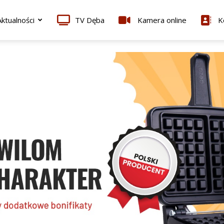
ktualności
TV Dęba
Kamera online
K