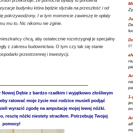
Ordon przekonuje, że pomocna byłaby tu ponowna
Mi
yzacje budynku która będzie słyżuła na przeszłość i od
Zy
 się pokrzywodzony. I w tym momencie zawieszę te opłaty
Ju
mu mu to. Nic nikomu nie zginie.
De
lu
 mieszkańcy chcą, aby ostatecznie rozstrzygnął je specjalny
Do
07
egły z zakresu budownictwa. O tym czy tak się stanie
spodarki przestrzennej i inwestycji.
e
ra
pi
A
ni
————————————————————–
pa
w Nowej Dębie z bardzo rzadkim i wyjątkowo złośliwym
1-
eby ratować moje życie moi rodzice musieli podjąć
je
sieli wyrazić zgodę na amputację mojej lewej nóżki.
im
, resztę nóżki niestety straciłem. Potrzebuję Twojej
A
pomocy!
al
mu