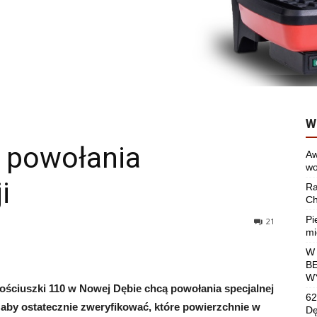
W
 powołania
Aw
wo
i
Ra
Ch
Pi
21
mi
W
B
W
ościuszki 110 w Nowej Dębie chcą powołania specjalnej
62
by ostatecznie zweryfikować, które powierzchnie w
Dę