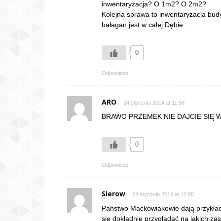
inwentaryzacja? O 1m2? O 2m2?
Kolejna sprawa to inwentaryzacja budy
bałagan jest w całej Dębie.
0
Odpowiedz
ARO
24 stycznia 2014 at 11:58
BRAWO PRZEMEK NIE DAJCIE SIĘ W…
0
Odpowiedz
Sierow
24 stycznia 2014 at 12:05
Państwo Maćkowiakowie dają przykład
się dokładnie przyglądać na jakich zas