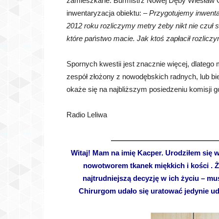
zamieszkane. Burmistrz Nowej Dęby Wiesław 
inwentaryzacja obiektu: –
Przygotujemy inwentar
2012 roku rozliczymy metry żeby nikt nie czuł
które państwo macie. Jak ktoś zapłacił rozliczy
Spornych kwestii jest znacznie więcej, dlatego
zespół złożony z nowodębskich radnych, lub bi
okaże się na najbliższym posiedzeniu komisji go
Radio Leliwa
——————————————
Witaj! Mam na imię Kacper. Urodziłem się 
nowotworem tkanek miękkich i kości . Ż
najtrudniejszą decyzję w ich życiu – mu
Chirurgom udało się uratować jedynie udo