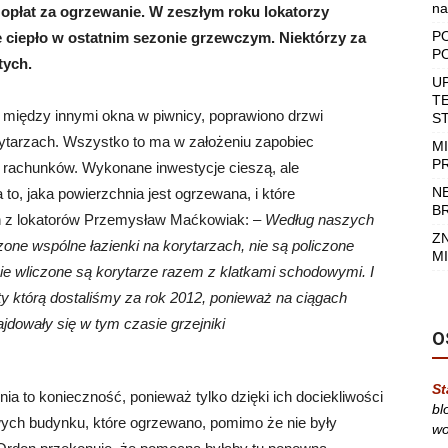
na
opłat za ogrzewanie. W zeszłym roku lokatorzy
P
e ciepło w ostatnim sezonie grzewczym. Niektórzy za
P
tych.
U
T
 między innymi okna w piwnicy, poprawiono drzwi
S
rytarzach. Wszystko to ma w założeniu zapobiec
M
P
h rachunków. Wykonane inwestycje cieszą, ale
N
to, jaka powierzchnia jest ogrzewana, i które
B
en z lokatorów Przemysław Maćkowiak: –
Według naszych
Z
zone wspólne łazienki na korytarzach, nie są policzone
MI
nie wliczone są korytarze razem z klatkami schodowymi. I
ty którą dostaliśmy za rok 2012, ponieważ na ciągach
dowały się w tym czasie grzejniki
O
St
a to konieczność, ponieważ tylko dzięki ich dociekliwości
bl
ych budynku, które ogrzewano, pomimo że nie były
wo