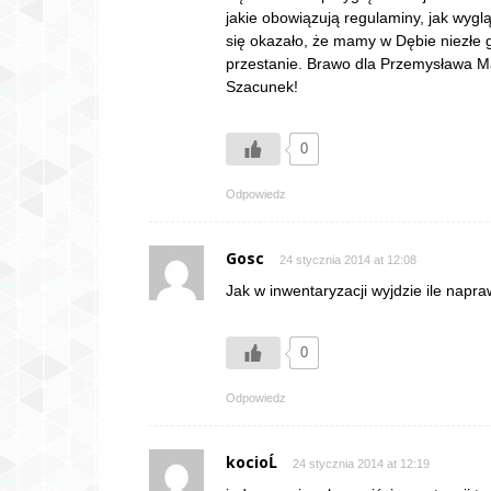
jakie obowiązują regulaminy, jak wygl
się okazało, że mamy w Dębie niezłe g
przestanie. Brawo dla Przemysława Mać
Szacunek!
0
Odpowiedz
Gosc
24 stycznia 2014 at 12:08
Jak w inwentaryzacji wyjdzie ile napr
0
Odpowiedz
kocioĹ
24 stycznia 2014 at 12:19