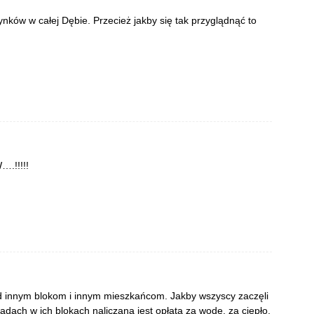
nków w całej Dębie. Przecież jakby się tak przyglądnąć to
.!!!!!
 innym blokom i innym mieszkańcom. Jakby wszyscy zaczęli
adach w ich blokach naliczana jest opłata za wodę, za ciepło,