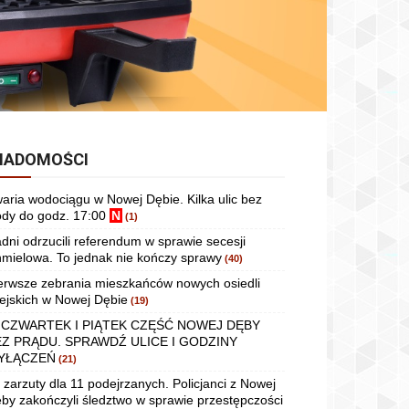
IADOMOŚCI
aria wodociągu w Nowej Dębie. Kilka ulic bez
dy do godz. 17:00
N
(1)
dni odrzucili referendum w sprawie secesji
mielowa. To jednak nie kończy sprawy
(40)
erwsze zebrania mieszkańców nowych osiedli
ejskich w Nowej Dębie
(19)
 CZWARTEK I PIĄTEK CZĘŚĆ NOWEJ DĘBY
EZ PRĄDU. SPRAWDŹ ULICE I GODZINY
YŁĄCZEŃ
(21)
 zarzuty dla 11 podejrzanych. Policjanci z Nowej
by zakończyli śledztwo w sprawie przestępczości