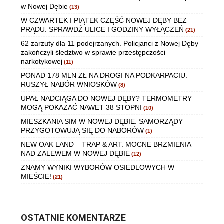
w Nowej Dębie
(13)
W CZWARTEK I PIĄTEK CZĘŚĆ NOWEJ DĘBY BEZ
PRĄDU. SPRAWDŹ ULICE I GODZINY WYŁĄCZEŃ
(21)
62 zarzuty dla 11 podejrzanych. Policjanci z Nowej Dęby
zakończyli śledztwo w sprawie przestępczości
narkotykowej
(11)
PONAD 178 MLN ZŁ NA DROGI NA PODKARPACIU.
RUSZYŁ NABÓR WNIOSKÓW
(8)
UPAŁ NADCIĄGA DO NOWEJ DĘBY? TERMOMETRY
MOGĄ POKAZAĆ NAWET 38 STOPNI
(10)
MIESZKANIA SIM W NOWEJ DĘBIE. SAMORZĄDY
PRZYGOTOWUJĄ SIĘ DO NABORÓW
(1)
NEW OAK LAND – TRAP & ART. MOCNE BRZMIENIA
NAD ZALEWEM W NOWEJ DĘBIE
(12)
ZNAMY WYNIKI WYBORÓW OSIEDLOWYCH W
MIEŚCIE!
(21)
OSTATNIE KOMENTARZE