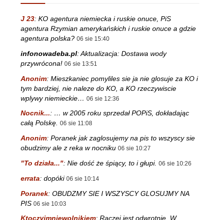
J 23
:
KO agentura niemiecka i ruskie onuce, PiS
agentura Rzymian amerykańskich i ruskie onuce a gdzie
agentura polska?
06 sie 15:40
infonowadeba.pl
:
Aktualizacja: Dostawa wody
przywrócona!
06 sie 13:51
Anonim
:
Mieszkaniec pomyliles sie ja nie glosuje za KO i
tym bardziej, nie naleze do KO, a KO rzeczywiscie
wplywy niemieckie…
06 sie 12:36
Nocnik...
:
… w 2005 roku sprzedał POPiS, dokładając
całą Polskę.
06 sie 11:08
Anonim
:
Poranek jak zaglosujemy na pis to wszyscy sie
obudzimy ale z reka w nocniku
06 sie 10:27
"To działa..."
:
Nie dość że śpiący, to i głupi.
06 sie 10:26
errata
:
dopóki
06 sie 10:14
Poranek
:
OBUDZMY SIE I WSZYSCY GLOSUJMY NA
PIS
06 sie 10:03
Ktoczyimniewolnikiem
:
Raczej jest odwrotnie. W