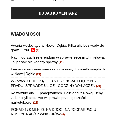
WIADOMOŚCI
Awaria wodociągu w Nowej Dębie. Kilka ulic bez wody do
godz. 17:00
N
(1)
Radni odrzucili referendum w sprawie secesji Chmielowa.
To jednak nie kończy sprawy
(41)
Pierwsze zebrania mieszkańców nowych osiedli miejskich
w Nowej Dębie
(21)
W CZWARTEK I PIĄTEK CZĘŚĆ NOWEJ DĘBY BEZ
PRĄDU. SPRAWDŹ ULICE I GODZINY WYŁĄCZEŃ
(21)
62 zarzuty dla 11 podejrzanych. Policjanci z Nowej Dęby
zakończyli śledztwo w sprawie przestępczości
narkotykowej
(11)
PONAD 178 MLN ZŁ NA DROGI NA PODKARPACIU.
RUSZYŁ NABÓR WNIOSKÓW
(8)