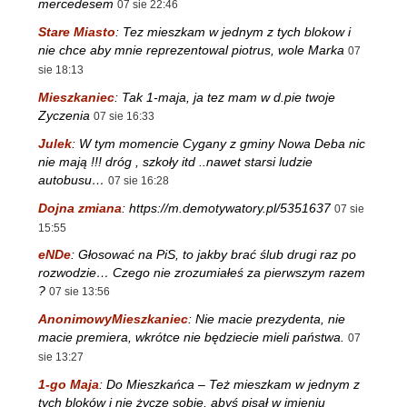
mercedesem
07 sie 22:46
Stare Miasto
:
Tez mieszkam w jednym z tych blokow i
nie chce aby mnie reprezentowal piotrus, wole Marka
07
sie 18:13
Mieszkaniec
:
Tak 1-maja, ja tez mam w d.pie twoje
Zyczenia
07 sie 16:33
Julek
:
W tym momencie Cygany z gminy Nowa Deba nic
nie mają !!! dróg , szkoły itd ..nawet starsi ludzie
autobusu…
07 sie 16:28
Dojna zmiana
:
https://m.demotywatory.pl/5351637
07 sie
15:55
eNDe
:
Głosować na PiS, to jakby brać ślub drugi raz po
rozwodzie… Czego nie zrozumiałeś za pierwszym razem
?
07 sie 13:56
AnonimowyMieszkaniec
:
Nie macie prezydenta, nie
macie premiera, wkrótce nie będziecie mieli państwa.
07
sie 13:27
1-go Maja
:
Do Mieszkańca – Też mieszkam w jednym z
tych bloków i nie życzę sobie, abyś pisał w imieniu