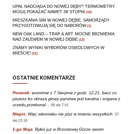
UPAŁ NADCIĄGA DO NOWEJ DĘBY? TERMOMETRY
MOGĄ POKAZAĆ NAWET 38 STOPNI
(10)
MIESZKANIA SIM W NOWEJ DĘBIE. SAMORZĄDY
PRZYGOTOWUJĄ SIĘ DO NABORÓW
(1)
NEW OAK LAND – TRAP & ART. MOCNE BRZMIENIA
NAD ZALEWEM W NOWEJ DĘBIE
(12)
ZNAMY WYNIKI WYBORÓW OSIEDLOWYCH W
MIEŚCIE!
(21)
OSTATNIE KOMENTARZE
Poranek
:
anonimie z 7 Sierpnia z godz. 12,21, bacz co
piszesz bo obraza glowy panstwa jest karalna i scigana z
urzedu,przekonal…
08 sie 7:41
Niepis
:
Więc wiesniaku nie pisz w imieniu wszystkich.
07
sie 23:16
1-go Maja
:
Byłeś już w Brzostowej Górze swoim