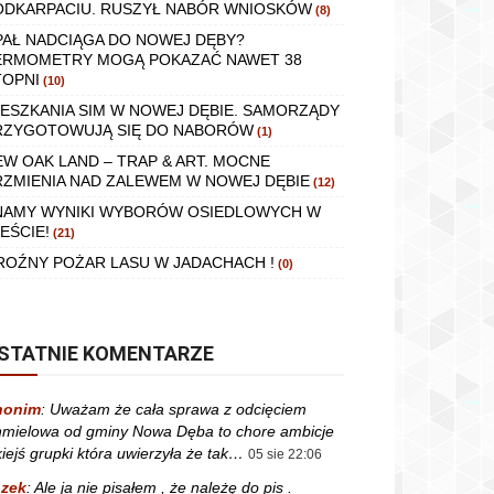
ODKARPACIU. RUSZYŁ NABÓR WNIOSKÓW
(8)
PAŁ NADCIĄGA DO NOWEJ DĘBY?
ERMOMETRY MOGĄ POKAZAĆ NAWET 38
TOPNI
(10)
IESZKANIA SIM W NOWEJ DĘBIE. SAMORZĄDY
RZYGOTOWUJĄ SIĘ DO NABORÓW
(1)
EW OAK LAND – TRAP & ART. MOCNE
RZMIENIA NAD ZALEWEM W NOWEJ DĘBIE
(12)
NAMY WYNIKI WYBORÓW OSIEDLOWYCH W
EŚCIE!
(21)
ROŹNY POŻAR LASU W JADACHACH !
(0)
STATNIE KOMENTARZE
nonim
:
Uważam że cała sprawa z odcięciem
mielowa od gminy Nowa Dęba to chore ambicje
kiejś grupki która uwierzyła że tak…
05 sie 22:06
zek
:
Ale ja nie pisałem , że należę do pis .