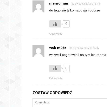
menroman
30 stycznia 2017 at 13:34
do tego się tylko naddaja i dobrze
0
Odpowiedz
wsk m06z
31 stycznia 2017 at 15:07
wezwali pogotowie i na tym ich robota s
0
Odpowiedz
ZOSTAW ODPOWIEDŹ