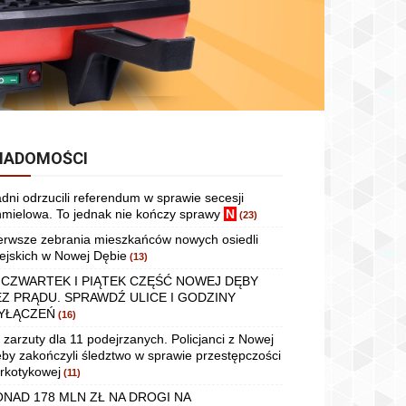
IADOMOŚCI
dni odrzucili referendum w sprawie secesji
mielowa. To jednak nie kończy sprawy
N
(23)
erwsze zebrania mieszkańców nowych osiedli
ejskich w Nowej Dębie
(13)
 CZWARTEK I PIĄTEK CZĘŚĆ NOWEJ DĘBY
EZ PRĄDU. SPRAWDŹ ULICE I GODZINY
YŁĄCZEŃ
(16)
 zarzuty dla 11 podejrzanych. Policjanci z Nowej
by zakończyli śledztwo w sprawie przestępczości
rkotykowej
(11)
ONAD 178 MLN ZŁ NA DROGI NA