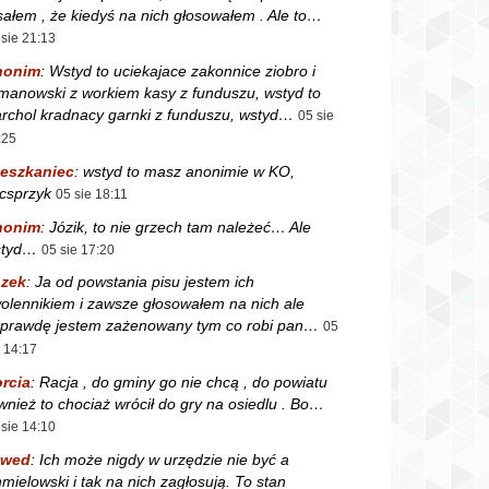
sałem , że kiedyś na nich głosowałem . Ale to…
 sie 21:13
nonim
:
Wstyd to uciekajace zakonnice ziobro i
manowski z workiem kasy z funduszu, wstyd to
rchol kradnacy garnki z funduszu, wstyd…
05 sie
:25
eszkaniec
:
wstyd to masz anonimie w KO,
csprzyk
05 sie 18:11
nonim
:
Józik, to nie grzech tam należeć… Ale
styd…
05 sie 17:20
zek
:
Ja od powstania pisu jestem ich
olennikiem i zawsze głosowałem na nich ale
prawdę jestem zażenowany tym co robi pan…
05
e 14:17
rcia
:
Racja , do gminy go nie chcą , do powiatu
wnież to chociaż wrócił do gry na osiedlu . Bo…
 sie 14:10
zwed
:
Ich może nigdy w urzędzie nie być a
mielowski i tak na nich zagłosują. To stan