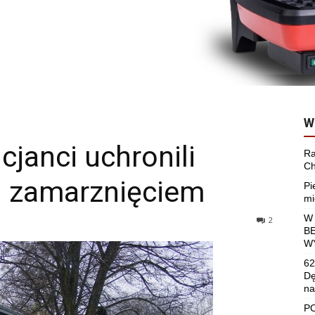
W
janci uchronili
Ra
Ch
 zamarznięciem
Pi
mi
W
2
B
W
62
Dę
na
P