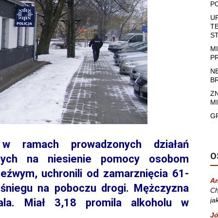
P
U
T
S
M
P
N
B
Z
MI
G
 w ramach prowadzonych działań
O
anych na niesienie pomocy osobom
eźwym, uchronili od zamarznięcia 61-
A
 śniegu na poboczu drogi. Mężczyzna
Ch
ja
ala. Miał 3,18 promila alkoholu w
Jó