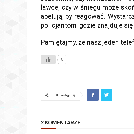
ławce, czy w śniegu może skońc
apelują, by reagować. Wystar
policjantom, gdzie znajduje si
Pamiętajmy, że nasz jeden tele
0
Udostępnij
2 KOMENTARZE