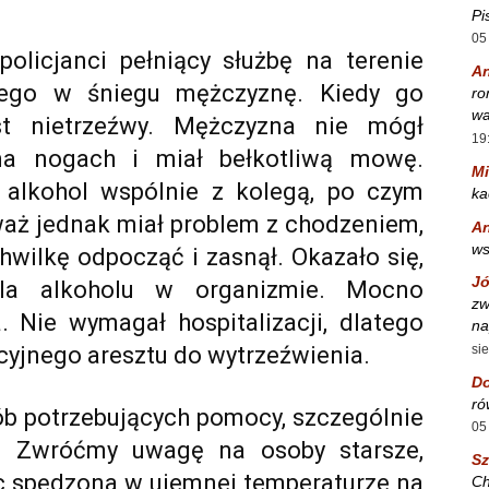
Pi
05
olicjanci pełniący służbę na terenie
A
cego w śniegu mężczyznę. Kiedy go
ro
wa
est nietrzeźwy. Mężczyzna nie mógł
19
na nogach i miał bełkotliwą mowę.
Mi
ł alkohol wspólnie z kolegą, po czym
ka
waż jednak miał problem z chodzeniem,
A
w
hwilkę odpocząć i zasnął. Okazało się,
Jó
ila alkoholu w organizmie. Mocno
zw
a. Nie wymagał hospitalizacji, dlatego
na
si
icyjnego aresztu do wytrzeźwienia.
Do
ró
ób potrzebujących pomocy, szczególnie
05
! Zwróćmy uwagę na osoby starsze,
S
c spędzona w ujemnej temperaturze na
Ch