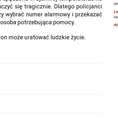
um
zyć się tragicznie. Dlatego policjanci
L
czy wybrać numer alarmowy i przekazać
na
ę osoba potrzebująca pomocy.
A
fon może uratować ludzkie życie.