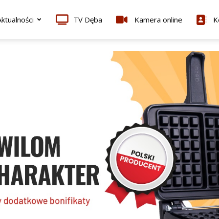
ktualności
TV Dęba
Kamera online
K