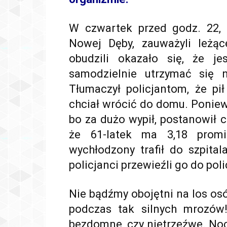
W czwartek przed godz. 22, p
Nowej Dęby, zauważyli leżą
obudzili okazało się, że j
samodzielnie utrzymać się 
Tłumaczył policjantom, że pi
chciał wrócić do domu. Ponie
bo za dużo wypił, postanowił c
że 61-latek ma 3,18 prom
wychłodzony trafił do szpital
policjanci przewieźli go do pol
Nie bądźmy obojętni na los os
podczas tak silnych mrozów
bezdomne, czy nietrzeźwe. No