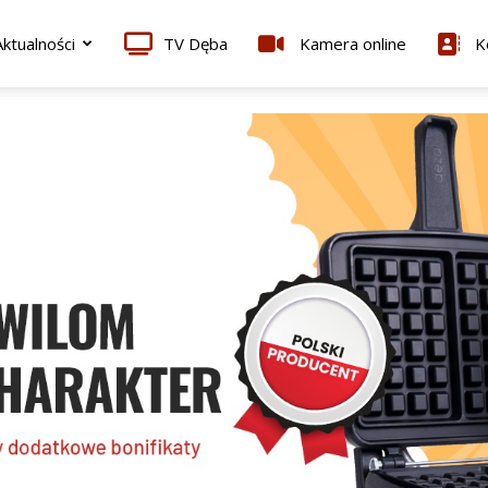
ktualności
TV Dęba
Kamera online
K