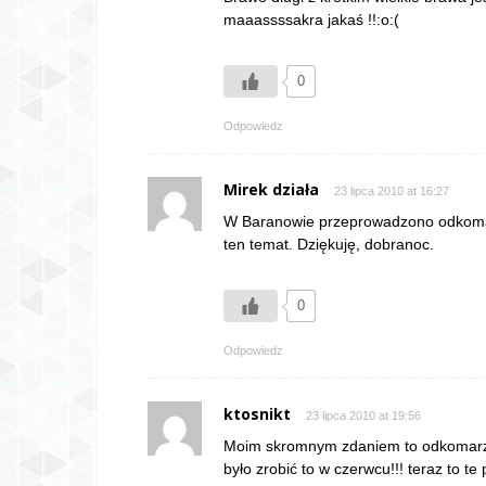
maaassssakra jakaś !!:o:(
0
Odpowiedz
Mirek działa
23 lipca 2010 at 16:27
W Baranowie przeprowadzono odkomar
ten temat. Dziękuję, dobranoc.
0
Odpowiedz
ktosnikt
23 lipca 2010 at 19:56
Moim skromnym zdaniem to odkomarzan
było zrobić to w czerwcu!!! teraz to t