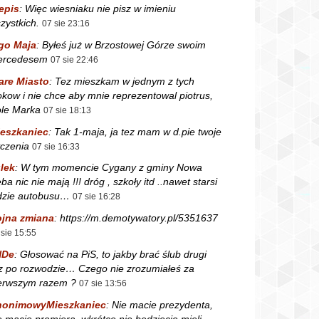
epis
:
Więc wiesniaku nie pisz w imieniu
zystkich.
07 sie 23:16
go Maja
:
Byłeś już w Brzostowej Górze swoim
ercedesem
07 sie 22:46
are Miasto
:
Tez mieszkam w jednym z tych
okow i nie chce aby mnie reprezentowal piotrus,
le Marka
07 sie 18:13
eszkaniec
:
Tak 1-maja, ja tez mam w d.pie twoje
czenia
07 sie 16:33
lek
:
W tym momencie Cygany z gminy Nowa
ba nic nie mają !!! dróg , szkoły itd ..nawet starsi
dzie autobusu…
07 sie 16:28
jna zmiana
:
https://m.demotywatory.pl/5351637
 sie 15:55
NDe
:
Głosować na PiS, to jakby brać ślub drugi
z po rozwodzie… Czego nie zrozumiałeś za
erwszym razem ?
07 sie 13:56
nonimowyMieszkaniec
:
Nie macie prezydenta,
e macie premiera, wkrótce nie będziecie mieli