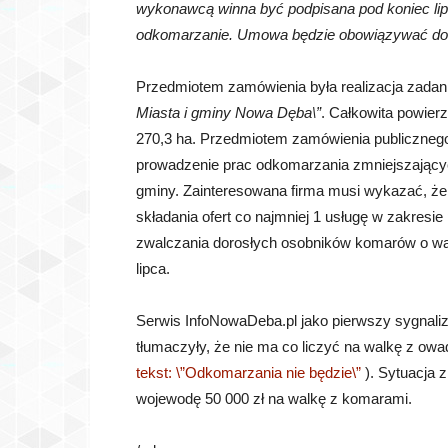
wykonawcą winna być podpisana pod koniec lipc
odkomarzanie. Umowa będzie obowiązywać do
Przedmiotem zamówienia była realizacja zada
Miasta i gminy Nowa Dęba\”
. Całkowita powier
270,3 ha. Przedmiotem zamówienia publicznego 
prowadzenie prac odkomarzania zmniejszającyc
gminy. Zainteresowana firma musi wykazać, że 
składania ofert co najmniej 1 usługę w zakres
zwalczania dorosłych osobników komarów o warto
lipca.
Serwis InfoNowaDeba.pl jako pierwszy sygnal
tłumaczyły, że nie ma co liczyć na walkę z o
tekst: \”Odkomarzania nie będzie\”
). Sytuacja 
wojewodę 50 000 zł na walkę z komarami.