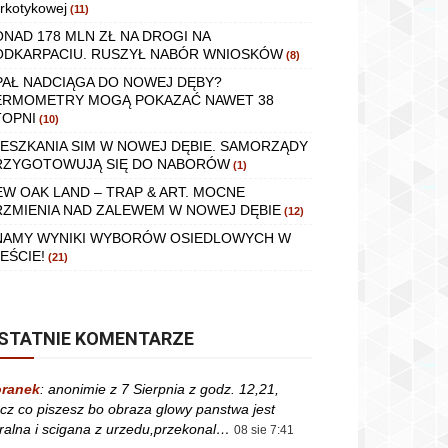
rkotykowej
(11)
ONAD 178 MLN ZŁ NA DROGI NA
ODKARPACIU. RUSZYŁ NABÓR WNIOSKÓW
(8)
PAŁ NADCIĄGA DO NOWEJ DĘBY?
ERMOMETRY MOGĄ POKAZAĆ NAWET 38
TOPNI
(10)
IESZKANIA SIM W NOWEJ DĘBIE. SAMORZĄDY
RZYGOTOWUJĄ SIĘ DO NABORÓW
(1)
EW OAK LAND – TRAP & ART. MOCNE
RZMIENIA NAD ZALEWEM W NOWEJ DĘBIE
(12)
NAMY WYNIKI WYBORÓW OSIEDLOWYCH W
EŚCIE!
(21)
STATNIE KOMENTARZE
ranek
:
anonimie z 7 Sierpnia z godz. 12,21,
cz co piszesz bo obraza glowy panstwa jest
ralna i scigana z urzedu,przekonal…
08 sie 7:41