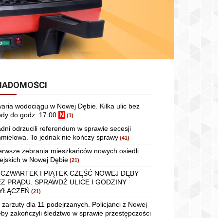
IADOMOŚCI
aria wodociągu w Nowej Dębie. Kilka ulic bez
dy do godz. 17:00
N
(1)
dni odrzucili referendum w sprawie secesji
mielowa. To jednak nie kończy sprawy
(41)
erwsze zebrania mieszkańców nowych osiedli
ejskich w Nowej Dębie
(21)
 CZWARTEK I PIĄTEK CZĘŚĆ NOWEJ DĘBY
EZ PRĄDU. SPRAWDŹ ULICE I GODZINY
YŁĄCZEŃ
(21)
 zarzuty dla 11 podejrzanych. Policjanci z Nowej
by zakończyli śledztwo w sprawie przestępczości