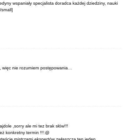
jedyny wspaniały specjalista doradca każdej dziedziny, nauki
/small]
e, więc nie rozumiem postępowania…
dole ,sorry ale mi tez brak słów!!!
eż konkretny termin !!!:@
esteście mistrzami ekspertów zwłaszcza ten jeden