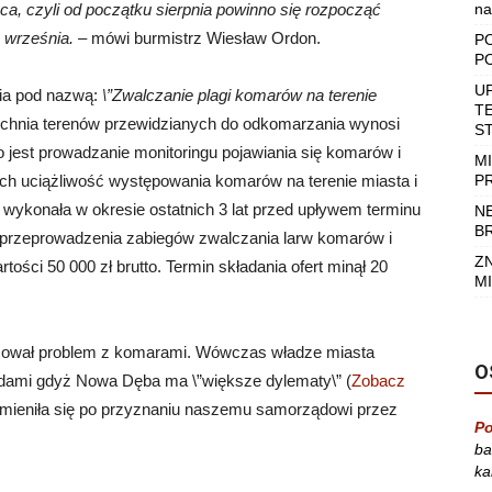
a, czyli od początku sierpnia powinno się rozpocząć
na
 września.
– mówi burmistrz Wiesław Ordon.
P
P
U
nia pod nazwą:
\”Zwalczanie plagi komarów na terenie
T
zchnia terenów przewidzianych do odkomarzania wynosi
S
jest prowadzanie monitoringu pojawiania się komarów i
M
h uciążliwość występowania komarów na terenie miasta i
P
wykonała w okresie ostatnich 3 lat przed upływem terminu
N
B
ie przeprowadzenia zabiegów zwalczania larw komarów i
Z
ści 50 000 zł brutto. Termin składania ofert minął 20
MI
izował problem z komarami. Wówczas władze miasta
O
wadami gdyż Nowa Dęba ma \”większe dylematy\” (
Zobacz
zmieniła się po przyznaniu naszemu samorządowi przez
Po
ba
ka