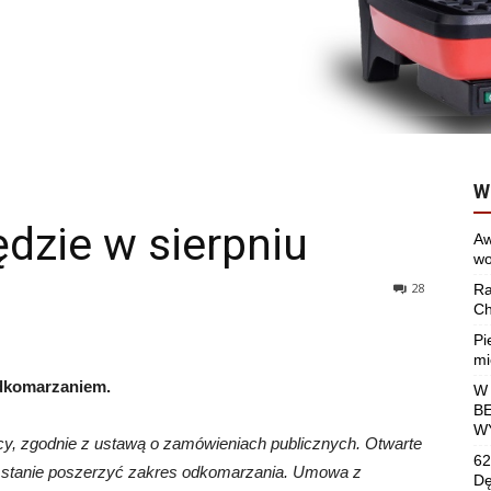
W
dzie w sierpniu
Aw
wo
28
Ra
Ch
Pi
mi
odkomarzaniem.
W
B
W
y, zgodnie z ustawą o zamówieniach publicznych.
Otwarte
62
 w stanie poszerzyć zakres odkomarzania. Umowa z
Dę