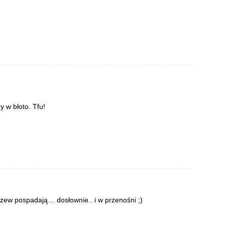
 w błoto. Tfu!
rzew pospadają… dosłownie.. i w przenośni ;)