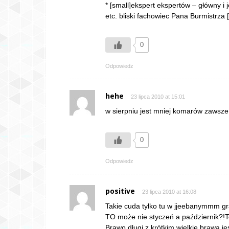
* [small]ekspert ekspertów – główny i 
etc. bliski fachowiec Pana Burmistrza [
0
Odpowiedz
hehe
23 lipca 2010 at 15:01
w sierpniu jest mniej komarów zawsz
0
Odpowiedz
positive
23 lipca 2010 at 16:08
Takie cuda tylko tu w jjeebanymmm graj
TO może nie styczeń a październik?!T
Brawo długi z krótkim wielkie brawa j