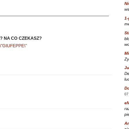
Ni
ws
——————————————————————————
1-
m
St
? NA CO CZEKASZ?
bl
wo
Mi
Zy
Ju
De
lu
Do
07
e
ra
pi
A
ni