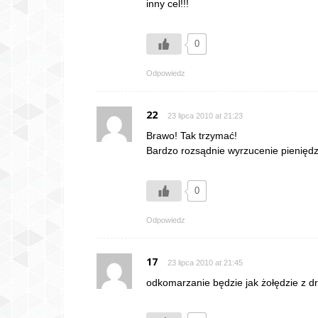
inny cel!!!
0
Odpowiedz
22
23 lipca 2010 at 21:23
Brawo! Tak trzymać!
Bardzo rozsądnie wyrzucenie pieniędzy
0
Odpowiedz
17
23 lipca 2010 at 21:45
odkomarzanie będzie jak żołędzie z d