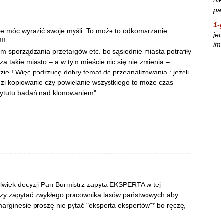
pa
1-
alnie móc wyrazić swoje myśli. To może to odkomarzanie
je
!!
im
m sporządzania przetargów etc. bo sąsiednie miasta potrafiły
za takie miasto – a w tym mieście nic się nie zmienia –
ie ! Więc podrzucę dobry temat do przeanalizowania : jeżeli
zi kopiowanie czy powielanie wszystkiego to może czas
tytutu badań nad klonowaniem"
lwiek decyzji Pan Burmistrz zapyta EKSPERTA w tej
rczy zapytać zwykłego pracownika lasów państwowych aby
marginesie proszę nie pytać "eksperta ekspertów"* bo ręczę,
.