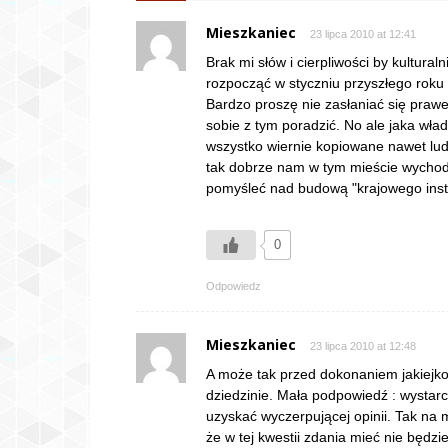
Mieszkaniec
23 lipca 2010 at 12:41
Brak mi słów i cierpliwości by kultur
rozpocząć w styczniu przyszłego roku !
Bardzo proszę nie zasłaniać się prawe
sobie z tym poradzić. No ale jaka wład
wszystko wiernie kopiowane nawet ludz
tak dobrze nam w tym mieście wychod
pomyśleć nad budową "krajowego ins
0
Odpowiedz
Mieszkaniec
23 lipca 2010 at 12:48
A może tak przed dokonaniem jakiejko
dziedzinie. Mała podpowiedź : wysta
uzyskać wyczerpującej opinii. Tak na 
że w tej kwestii zdania mieć nie będzie