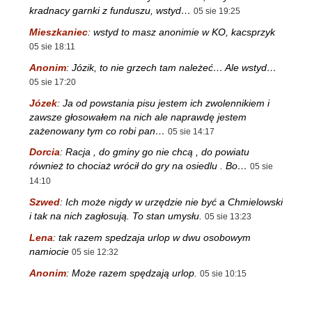
kradnacy garnki z funduszu, wstyd…
05 sie 19:25
Mieszkaniec
:
wstyd to masz anonimie w KO, kacsprzyk
05 sie 18:11
Anonim
:
Józik, to nie grzech tam należeć… Ale wstyd…
05 sie 17:20
Józek
:
Ja od powstania pisu jestem ich zwolennikiem i
zawsze głosowałem na nich ale naprawdę jestem
zażenowany tym co robi pan…
05 sie 14:17
Dorcia
:
Racja , do gminy go nie chcą , do powiatu
również to chociaż wrócił do gry na osiedlu . Bo…
05 sie
14:10
Szwed
:
Ich może nigdy w urzędzie nie być a Chmielowski
i tak na nich zagłosują. To stan umysłu.
05 sie 13:23
Lena
:
tak razem spedzaja urlop w dwu osobowym
namiocie
05 sie 12:32
Anonim
:
Może razem spędzają urlop.
05 sie 10:15