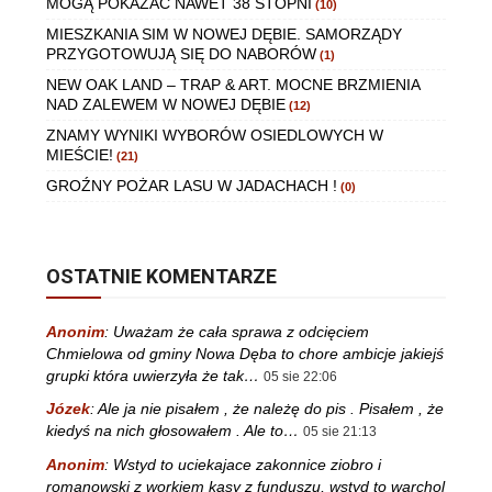
MOGĄ POKAZAĆ NAWET 38 STOPNI
(10)
MIESZKANIA SIM W NOWEJ DĘBIE. SAMORZĄDY
PRZYGOTOWUJĄ SIĘ DO NABORÓW
(1)
NEW OAK LAND – TRAP & ART. MOCNE BRZMIENIA
NAD ZALEWEM W NOWEJ DĘBIE
(12)
ZNAMY WYNIKI WYBORÓW OSIEDLOWYCH W
MIEŚCIE!
(21)
GROŹNY POŻAR LASU W JADACHACH !
(0)
OSTATNIE KOMENTARZE
Anonim
:
Uważam że cała sprawa z odcięciem
Chmielowa od gminy Nowa Dęba to chore ambicje jakiejś
grupki która uwierzyła że tak…
05 sie 22:06
Józek
:
Ale ja nie pisałem , że należę do pis . Pisałem , że
kiedyś na nich głosowałem . Ale to…
05 sie 21:13
Anonim
:
Wstyd to uciekajace zakonnice ziobro i
romanowski z workiem kasy z funduszu, wstyd to warchol