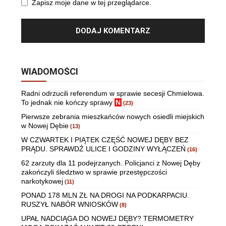
Zapisz moje dane w tej przeglądarce.
WIADOMOŚCI
Radni odrzucili referendum w sprawie secesji Chmielowa.
To jednak nie kończy sprawy
N
(23)
Pierwsze zebrania mieszkańców nowych osiedli miejskich
w Nowej Dębie
(13)
W CZWARTEK I PIĄTEK CZĘŚĆ NOWEJ DĘBY BEZ
PRĄDU. SPRAWDŹ ULICE I GODZINY WYŁĄCZEŃ
(16)
62 zarzuty dla 11 podejrzanych. Policjanci z Nowej Dęby
zakończyli śledztwo w sprawie przestępczości
narkotykowej
(11)
PONAD 178 MLN ZŁ NA DROGI NA PODKARPACIU.
RUSZYŁ NABÓR WNIOSKÓW
(8)
UPAŁ NADCIĄGA DO NOWEJ DĘBY? TERMOMETRY