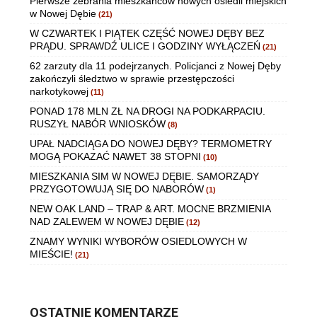
Pierwsze zebrania mieszkańców nowych osiedli miejskich
w Nowej Dębie
(21)
W CZWARTEK I PIĄTEK CZĘŚĆ NOWEJ DĘBY BEZ
PRĄDU. SPRAWDŹ ULICE I GODZINY WYŁĄCZEŃ
(21)
62 zarzuty dla 11 podejrzanych. Policjanci z Nowej Dęby
zakończyli śledztwo w sprawie przestępczości
narkotykowej
(11)
PONAD 178 MLN ZŁ NA DROGI NA PODKARPACIU.
RUSZYŁ NABÓR WNIOSKÓW
(8)
UPAŁ NADCIĄGA DO NOWEJ DĘBY? TERMOMETRY
MOGĄ POKAZAĆ NAWET 38 STOPNI
(10)
MIESZKANIA SIM W NOWEJ DĘBIE. SAMORZĄDY
PRZYGOTOWUJĄ SIĘ DO NABORÓW
(1)
NEW OAK LAND – TRAP & ART. MOCNE BRZMIENIA
NAD ZALEWEM W NOWEJ DĘBIE
(12)
ZNAMY WYNIKI WYBORÓW OSIEDLOWYCH W
MIEŚCIE!
(21)
OSTATNIE KOMENTARZE