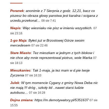
Poranek
:
anonimie z 7 Sierpnia z godz. 12,21, bacz co
piszesz bo obraza glowy panstwa jest karalna i scigana z
urzedu,przekonal…
08 sie 7:41
Niepis
:
Więc wiesniaku nie pisz w imieniu wszystkich.
07
sie 23:16
1-go Maja
:
Byłeś już w Brzostowej Górze swoim
mercedesem
07 sie 22:46
Stare Miasto
:
Tez mieszkam w jednym z tych blokow i
nie chce aby mnie reprezentowal piotrus, wole Marka
07
sie 18:13
Mieszkaniec
:
Tak 1-maja, ja tez mam w d.pie twoje
Zyczenia
07 sie 16:33
Julek
:
W tym momencie Cygany z gminy Nowa Deba nic
nie mają !!! dróg , szkoły itd ..nawet starsi ludzie
autobusu…
07 sie 16:28
Dojna zmiana
:
https://m.demotywatory.pl/5351637
07 sie
15:55