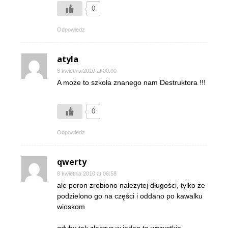
0
Odpowiedz
atyla
8 kwietnia 2010 at 00:00
A może to szkoła znanego nam Destruktora !!!
0
Odpowiedz
qwerty
8 kwietnia 2010 at 06:58
ale peron zrobiono nalezytej długości, tylko że
podzielono go na części i oddano po kawalku
wioskom
gdyby tak zlaczyc w jeden te wszystkie