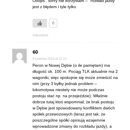
Ooops.. sorry nie korzystam – ''rozkład jazdy''
jest z błędem i tyle tylko.
0
Odpowiedz
60
8 kwietnia 2010 at 21:13
Peron w Nowej Dębie (o ile pamiętam) ma
długość ok. 100 m. Pociąg TLK aktualnie ma 2
wagoniki, więc spokojnie się może zmieścić na
nim (przy 3 byłby jednak problem –
lokomotywa niestety nie może podczas
postoju stać np. na przejeździe). Właśnie
dobrze tutaj ktoś wspomniał, że brak postoju
w Dębie jest spowodowany konfliktem dwóch
spółek przewozowych (teraz jest tak, że
poszczególne spółki opiniują wzajemnie
wprowadzone zmiany do rozkładu jazdy), a