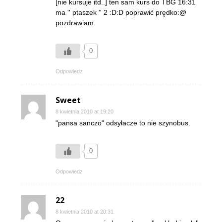
[nie kursuje itd..] ten sam kurs do TBG 16:31
ma '' ptaszek '' 2 :D:D poprawić prędko:@
pozdrawiam.
0
Odpowiedz
Sweet
8 kwietnia 2010 at 19:20
"pansa sanczo" odsyłacze to nie szynobus.
0
Odpowiedz
22
8 kwietnia 2010 at 20:31