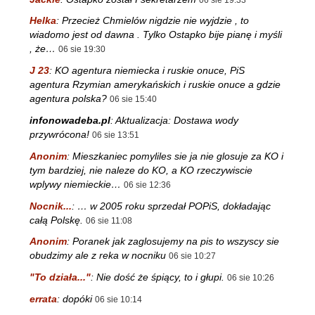
Helka
:
Przecież Chmielów nigdzie nie wyjdzie , to
wiadomo jest od dawna . Tylko Ostapko bije pianę i myśli
, że…
06 sie 19:30
J 23
:
KO agentura niemiecka i ruskie onuce, PiS
agentura Rzymian amerykańskich i ruskie onuce a gdzie
agentura polska?
06 sie 15:40
infonowadeba.pl
:
Aktualizacja: Dostawa wody
przywrócona!
06 sie 13:51
Anonim
:
Mieszkaniec pomyliles sie ja nie glosuje za KO i
tym bardziej, nie naleze do KO, a KO rzeczywiscie
wplywy niemieckie…
06 sie 12:36
Nocnik...
:
… w 2005 roku sprzedał POPiS, dokładając
całą Polskę.
06 sie 11:08
Anonim
:
Poranek jak zaglosujemy na pis to wszyscy sie
obudzimy ale z reka w nocniku
06 sie 10:27
"To działa..."
:
Nie dość że śpiący, to i głupi.
06 sie 10:26
errata
:
dopóki
06 sie 10:14