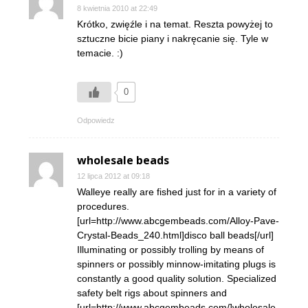
8 kwietnia 2010 at 22:49
Krótko, zwięźle i na temat. Reszta powyżej to
sztuczne bicie piany i nakręcanie się. Tyle w
temacie. :)
0
Odpowiedz
wholesale beads
12 lipca 2012 at 09:18
Walleye really are fished just for in a variety of
procedures.
[url=http://www.abcgembeads.com/Alloy-Pave-
Crystal-Beads_240.html]disco ball beads[/url]
Illuminating or possibly trolling by means of
spinners or possibly minnow-imitating plugs is
constantly a good quality solution. Specialized
safety belt rigs about spinners and
[url=http://www.abcgembeads.com/]wholesale