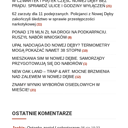
W CZWARTEK I PIĄTEK CZĘŚĆ NOWEJ DĘBY BEZ
PRĄDU. SPRAWDŹ ULICE I GODZINY WYŁĄCZEŃ
(21)
62 zarzuty dla 11 podejrzanych. Policjanci z Nowej Dęby
zakończyli śledztwo w sprawie przestępczości
narkotykowej
(11)
PONAD 178 MLN ZŁ NA DROGI NA PODKARPACIU.
RUSZYŁ NABÓR WNIOSKÓW
(8)
UPAŁ NADCIĄGA DO NOWEJ DĘBY? TERMOMETRY
MOGĄ POKAZAĆ NAWET 38 STOPNI
(10)
MIESZKANIA SIM W NOWEJ DĘBIE. SAMORZĄDY
PRZYGOTOWUJĄ SIĘ DO NABORÓW
(1)
NEW OAK LAND – TRAP & ART. MOCNE BRZMIENIA
NAD ZALEWEM W NOWEJ DĘBIE
(12)
ZNAMY WYNIKI WYBORÓW OSIEDLOWYCH W
MIEŚCIE!
(21)
OSTATNIE KOMENTARZE
Jackie
:
Ostapko został I sekretarzem
06 sie 19:33