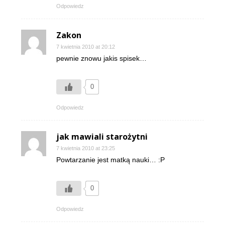
Odpowiedz
Zakon
7 kwietnia 2010 at 20:12
pewnie znowu jakis spisek…
0
Odpowiedz
jak mawiali starożytni
7 kwietnia 2010 at 23:25
Powtarzanie jest matką nauki… :P
0
Odpowiedz