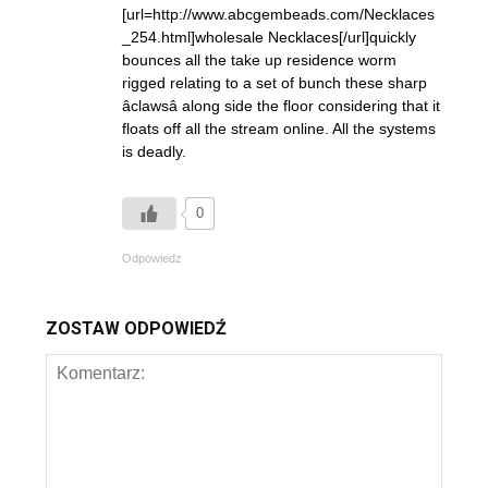
[url=http://www.abcgembeads.com/Necklaces
_254.html]wholesale Necklaces[/url]quickly
bounces all the take up residence worm
rigged relating to a set of bunch these sharp
âclawsâ along side the floor considering that it
floats off all the stream online. All the systems
is deadly.
0
Odpowiedz
ZOSTAW ODPOWIEDŹ