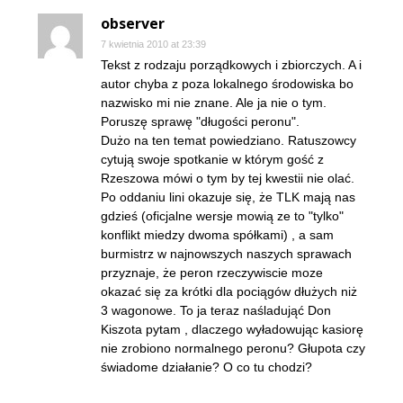
observer
7 kwietnia 2010 at 23:39
Tekst z rodzaju porządkowych i zbiorczych. A i
autor chyba z poza lokalnego środowiska bo
nazwisko mi nie znane. Ale ja nie o tym.
Poruszę sprawę "długości peronu".
Dużo na ten temat powiedziano. Ratuszowcy
cytują swoje spotkanie w którym gość z
Rzeszowa mówi o tym by tej kwestii nie olać.
Po oddaniu lini okazuje się, że TLK mają nas
gdzieś (oficjalne wersje mowią ze to "tylko"
konflikt miedzy dwoma spółkami) , a sam
burmistrz w najnowszych naszych sprawach
przyznaje, że peron rzeczywiscie moze
okazać się za krótki dla pociągów dłużych niż
3 wagonowe. To ja teraz naśladująć Don
Kiszota pytam , dlaczego wyładowując kasiorę
nie zrobiono normalnego peronu? Głupota czy
świadome działanie? O co tu chodzi?