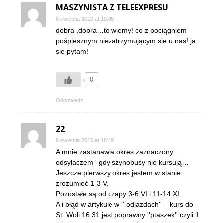
MASZYNISTA Z TELEEXPRESU
8 kwietnia 2010 at 10:45
dobra ,dobra…to wiemy! co z pociągniem
pośpiesznym niezatrzymującym sie u nas! ja
sie pytam!
0
Odpowiedz
22
8 kwietnia 2010 at 18:19
A mnie zastanawia okres zaznaczony
odsyłaczem ' gdy szynobusy nie kursują…
Jeszcze pierwszy okres jestem w stanie
zrozumieć 1-3 V.
Pozostałe są od czapy 3-6 VI i 11-14 XI.
A i błąd w artykule w '' odjazdach'' – kurs do
St. Woli 16:31 jest poprawny ''ptaszek'' czyli 1