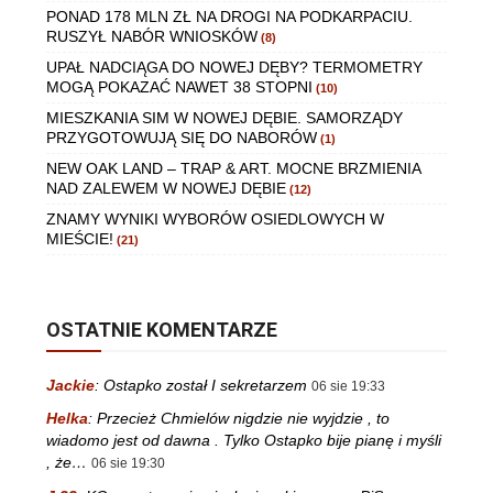
PONAD 178 MLN ZŁ NA DROGI NA PODKARPACIU.
RUSZYŁ NABÓR WNIOSKÓW
(8)
UPAŁ NADCIĄGA DO NOWEJ DĘBY? TERMOMETRY
MOGĄ POKAZAĆ NAWET 38 STOPNI
(10)
MIESZKANIA SIM W NOWEJ DĘBIE. SAMORZĄDY
PRZYGOTOWUJĄ SIĘ DO NABORÓW
(1)
NEW OAK LAND – TRAP & ART. MOCNE BRZMIENIA
NAD ZALEWEM W NOWEJ DĘBIE
(12)
ZNAMY WYNIKI WYBORÓW OSIEDLOWYCH W
MIEŚCIE!
(21)
OSTATNIE KOMENTARZE
Jackie
:
Ostapko został I sekretarzem
06 sie 19:33
Helka
:
Przecież Chmielów nigdzie nie wyjdzie , to
wiadomo jest od dawna . Tylko Ostapko bije pianę i myśli
, że…
06 sie 19:30