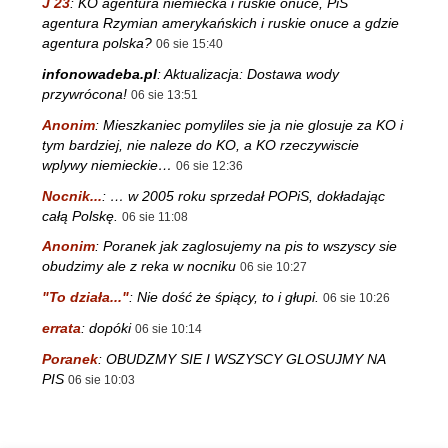
J 23
:
KO agentura niemiecka i ruskie onuce, PiS
agentura Rzymian amerykańskich i ruskie onuce a gdzie
agentura polska?
06 sie 15:40
infonowadeba.pl
:
Aktualizacja: Dostawa wody
przywrócona!
06 sie 13:51
Anonim
:
Mieszkaniec pomyliles sie ja nie glosuje za KO i
tym bardziej, nie naleze do KO, a KO rzeczywiscie
wplywy niemieckie…
06 sie 12:36
Nocnik...
:
… w 2005 roku sprzedał POPiS, dokładając
całą Polskę.
06 sie 11:08
Anonim
:
Poranek jak zaglosujemy na pis to wszyscy sie
obudzimy ale z reka w nocniku
06 sie 10:27
"To działa..."
:
Nie dość że śpiący, to i głupi.
06 sie 10:26
errata
:
dopóki
06 sie 10:14
Poranek
:
OBUDZMY SIE I WSZYSCY GLOSUJMY NA
PIS
06 sie 10:03