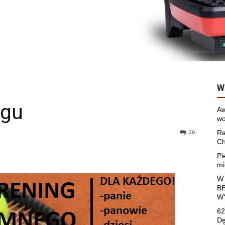
W
ngu
Aw
wo
26
Ra
Ch
Pi
mi
W
B
W
62
Dę