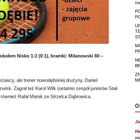
na
P
P
U
T
S
M
P
kołem Nisko 1:2 (0:1), bramki: Milanowski 60 –
N
B
Z
żowcy, ale trener nowodębskiej drużyny, Daniel
MI
wisk. Zagrał też Karol Wilk (ostatnio zespół juniorów Stali
 również Rafał Marek ze Strzelca Dąbrowica.
O
Ja
He
wi