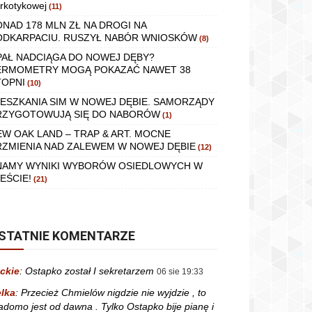
rkotykowej
(11)
ONAD 178 MLN ZŁ NA DROGI NA
ODKARPACIU. RUSZYŁ NABÓR WNIOSKÓW
(8)
PAŁ NADCIĄGA DO NOWEJ DĘBY?
ERMOMETRY MOGĄ POKAZAĆ NAWET 38
TOPNI
(10)
IESZKANIA SIM W NOWEJ DĘBIE. SAMORZĄDY
RZYGOTOWUJĄ SIĘ DO NABORÓW
(1)
EW OAK LAND – TRAP & ART. MOCNE
RZMIENIA NAD ZALEWEM W NOWEJ DĘBIE
(12)
NAMY WYNIKI WYBORÓW OSIEDLOWYCH W
EŚCIE!
(21)
STATNIE KOMENTARZE
ckie
:
Ostapko został I sekretarzem
06 sie 19:33
lka
:
Przecież Chmielów nigdzie nie wyjdzie , to
adomo jest od dawna . Tylko Ostapko bije pianę i