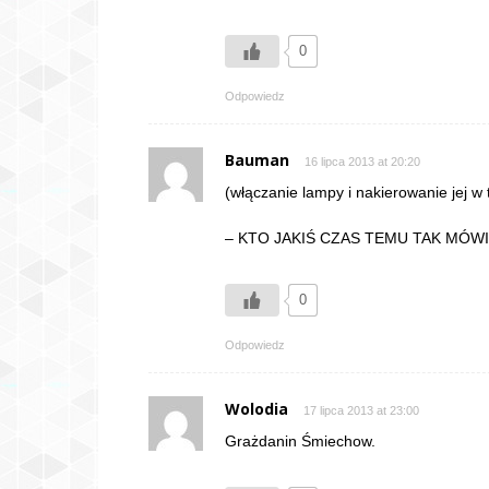
0
Odpowiedz
Bauman
16 lipca 2013 at 20:20
(włączanie lampy i nakierowanie jej w
– KTO JAKIŚ CZAS TEMU TAK MÓWIŁ?
0
Odpowiedz
Wolodia
17 lipca 2013 at 23:00
Grażdanin Śmiechow.