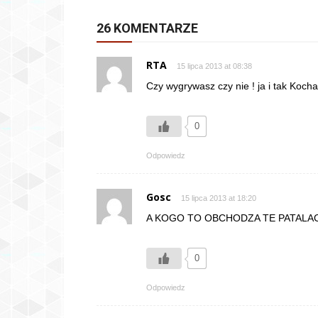
26 KOMENTARZE
RTA
15 lipca 2013 at 08:38
Czy wygrywasz czy nie ! ja i tak Kocha
0
Odpowiedz
Gosc
15 lipca 2013 at 18:20
A KOGO TO OBCHODZA TE PATALA
0
Odpowiedz