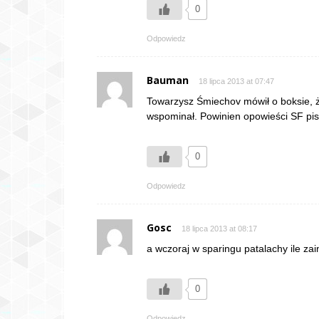
0
Odpowiedz
Bauman
18 lipca 2013 at 07:47
Towarzysz Śmiechov mówił o boksie, że
wspominał. Powinien opowieści SF pis
0
Odpowiedz
Gosc
18 lipca 2013 at 08:17
a wczoraj w sparingu patalachy ile za
0
Odpowiedz