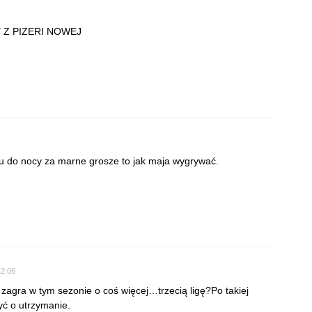
Y Z PIZERI NOWEJ
u do nocy za marne grosze to jak maja wygrywać.
12:06
 zagra w tym sezonie o coś więcej…trzecią ligę?Po takiej
yć o utrzymanie.