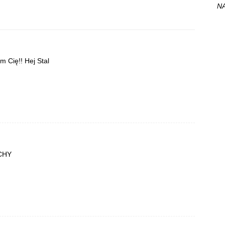
NA
m Cię!! Hej Stal
CHY