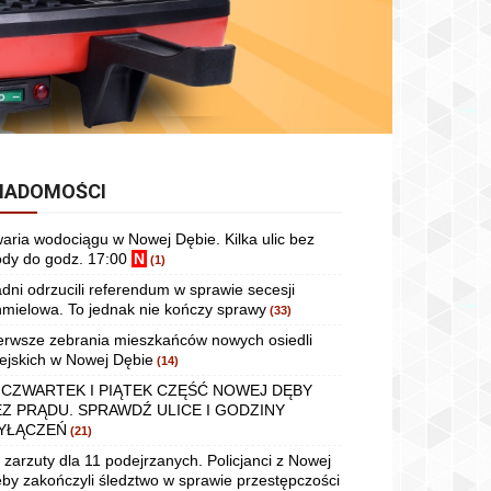
IADOMOŚCI
aria wodociągu w Nowej Dębie. Kilka ulic bez
dy do godz. 17:00
N
(1)
dni odrzucili referendum w sprawie secesji
mielowa. To jednak nie kończy sprawy
(33)
erwsze zebrania mieszkańców nowych osiedli
ejskich w Nowej Dębie
(14)
 CZWARTEK I PIĄTEK CZĘŚĆ NOWEJ DĘBY
EZ PRĄDU. SPRAWDŹ ULICE I GODZINY
YŁĄCZEŃ
(21)
 zarzuty dla 11 podejrzanych. Policjanci z Nowej
by zakończyli śledztwo w sprawie przestępczości