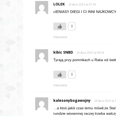
LOLEK
16 lipca 2013 at 07:34
cIENIASY DIEGI I CI INNI NAJKOWC
0
Odpowiedz
kibic SNBD
16 lipca 2013 at 09:19
Tyrają przy pomnikach u Raka od świt
0
Odpowiedz
kalesonybogawojny
16 lipca 2013 at 
…a ktoś jakiś czas temu mówił,że Stal
rundzie wiosennej raczej trzeba walcz