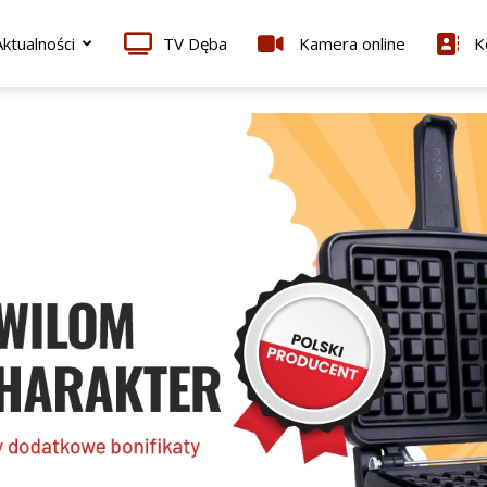
ktualności
TV Dęba
Kamera online
K