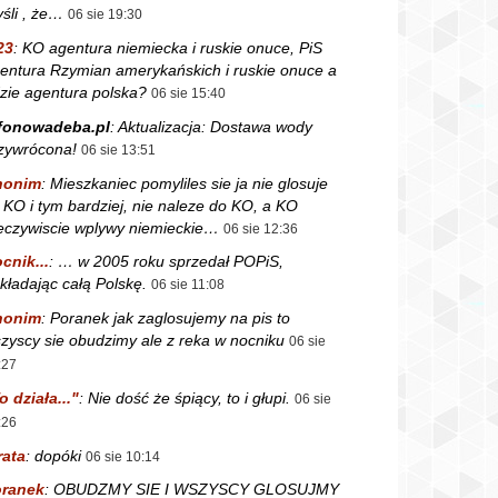
śli , że…
06 sie 19:30
23
:
KO agentura niemiecka i ruskie onuce, PiS
entura Rzymian amerykańskich i ruskie onuce a
zie agentura polska?
06 sie 15:40
fonowadeba.pl
:
Aktualizacja: Dostawa wody
zywrócona!
06 sie 13:51
nonim
:
Mieszkaniec pomyliles sie ja nie glosuje
 KO i tym bardziej, nie naleze do KO, a KO
eczywiscie wplywy niemieckie…
06 sie 12:36
cnik...
:
… w 2005 roku sprzedał POPiS,
kładając całą Polskę.
06 sie 11:08
nonim
:
Poranek jak zaglosujemy na pis to
zyscy sie obudzimy ale z reka w nocniku
06 sie
:27
o działa..."
:
Nie dość że śpiący, to i głupi.
06 sie
:26
rata
:
dopóki
06 sie 10:14
ranek
:
OBUDZMY SIE I WSZYSCY GLOSUJMY