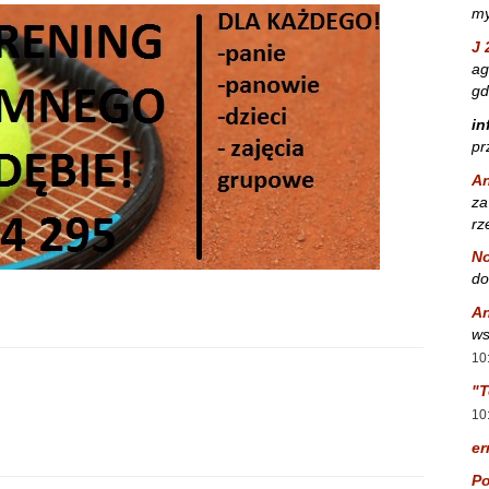
my
J 
ag
gd
in
pr
A
za
rz
No
do
A
ws
10
"T
10
er
Po