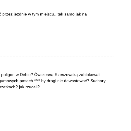
ść przez jezdnie w tym miejscu.. tak samo jak na
na poligon w Dębie? Ówczesną Rzeszowską zablokowali
o gumowych pasach **** by drogi nie dewastować? Suchary
zetkach? jak rzucali?