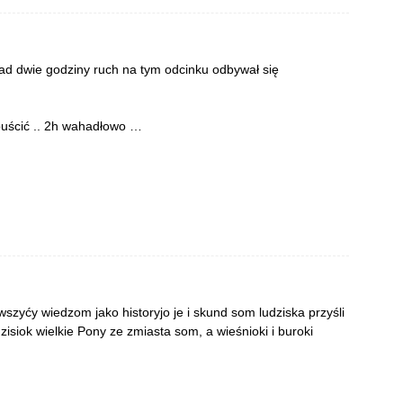
ad dwie godziny ruch na tym odcinku odbywał się
dpuścić .. 2h wahadłowo …
szyćy wiedzom jako historyjo je i skund som ludziska przyśli
isiok wielkie Pony ze zmiasta som, a wieśnioki i buroki