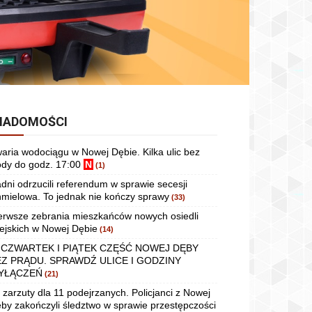
IADOMOŚCI
aria wodociągu w Nowej Dębie. Kilka ulic bez
dy do godz. 17:00
N
(1)
dni odrzucili referendum w sprawie secesji
mielowa. To jednak nie kończy sprawy
(33)
erwsze zebrania mieszkańców nowych osiedli
ejskich w Nowej Dębie
(14)
 CZWARTEK I PIĄTEK CZĘŚĆ NOWEJ DĘBY
EZ PRĄDU. SPRAWDŹ ULICE I GODZINY
YŁĄCZEŃ
(21)
 zarzuty dla 11 podejrzanych. Policjanci z Nowej
by zakończyli śledztwo w sprawie przestępczości