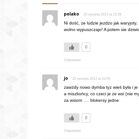
polako
20 sierpnia 2013 at 22:39
Ni dość, ze ludzie jezdzo jak waryjoty
wolno wypuszczajo! A potem sie dziwio
0
Odpowiedz
jo
20 sierpnia 2013 at 22:59
zawżdy nowo dymba tyz wieś była i je
a miszkońcy, co czeci je ze wsi (nie my
za wsiom …. blokersy jedne
0
Odpowiedz