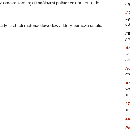
 obrażeniami ręki i ogólnymi potłuczeniami trafiła do
my
J 
ag
gd
lady i zebrali materiał dowodowy, który pomoże ustalić
in
pr
A
za
rz
No
do
A
ws
10
"T
10
er
Po