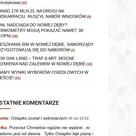
rkotykowej
(11)
ONAD 178 MLN ZŁ NA DROGI NA
ODKARPACIU. RUSZYŁ NABÓR WNIOSKÓW
(8)
PAŁ NADCIĄGA DO NOWEJ DĘBY?
ERMOMETRY MOGĄ POKAZAĆ NAWET 38
TOPNI
(10)
IESZKANIA SIM W NOWEJ DĘBIE. SAMORZĄDY
RZYGOTOWUJĄ SIĘ DO NABORÓW
(1)
EW OAK LAND – TRAP & ART. MOCNE
RZMIENIA NAD ZALEWEM W NOWEJ DĘBIE
(12)
NAMY WYNIKI WYBORÓW OSIEDLOWYCH W
EŚCIE!
(21)
STATNIE KOMENTARZE
ckie
:
Ostapko został I sekretarzem
06 sie 19:33
lka
:
Przecież Chmielów nigdzie nie wyjdzie , to
adomo jest od dawna . Tylko Ostapko bije pianę i