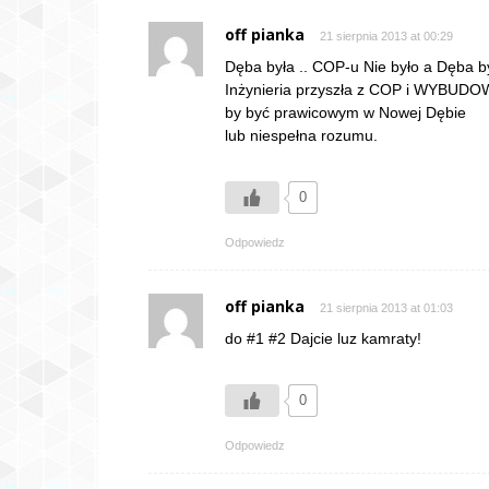
off pianka
21 sierpnia 2013 at 00:29
Dęba była .. COP-u Nie było a Dęba by
Inżynieria przyszła z COP i WYBUDO
by być prawicowym w Nowej Dębie
lub niespełna rozumu.
0
Odpowiedz
off pianka
21 sierpnia 2013 at 01:03
do #1 #2 Dajcie luz kamraty!
0
Odpowiedz