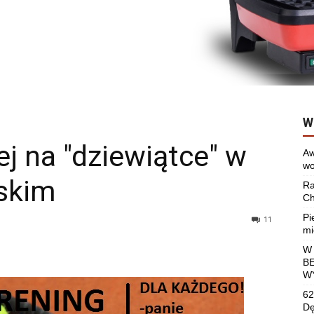
W
ej na "dziewiątce" w
Aw
wo
skim
Ra
Ch
Pi
11
mi
W
B
W
62
Dę