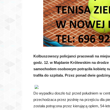
Kolbuszowscy policjanci pracowali na miejs
godz. 12. w Majdanie Królewskim
na drodze k
samochodem osobowym potrąciła kobietę na p
trafiła do szpitala. Przez ponad dwie godzi
Do wypadku doszło tuż przed południem w centru
przechodzaca przez jezdnię na przejściu dla p
została potrącona przez kierującą oplem, 54-le