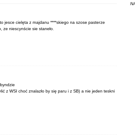
NA
, to jesce cielęta z majdanu ****skiego na szose pasterze
, ze niescynście sie staneło.
 byndzie
lić z WSI choć znalazło by się paru i z SB) a nie jeden teskni