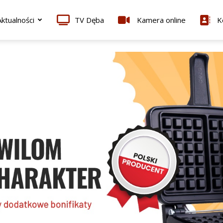
ktualności
TV Dęba
Kamera online
K