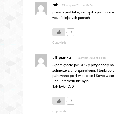
rob
21 sierpnia 2013 at 07:52
prawda jest taka, że ciężko jest przej
wcześniejszych pasach.
0
Odpowiedz
off pianka
21 sierpnia 2013 at 14:18
A pamiętacie jak DDR'y przyjechały 
żołnierze z chorągiewkami. I tanki p
pakowane po 4 w paczce i Kawę w sas
Ech! Internetu nie było ..
Tak było :D:D
0
Odpowiedz