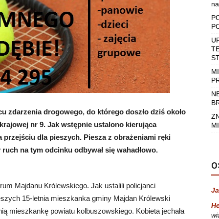
na
P
P
U
T
S
M
P
N
B
cu zdarzenia drogowego, do którego doszło dziś około
Z
rajowej nr 9. Jak wstępnie ustalono kierująca
MI
rzejściu dla pieszych. Piesza z obrażeniami ręki
ny ruch na tym odcinku odbywał się wahadłowo.
O
m Majdanu Królewskiego. Jak ustalili policjanci
Ja
ieszych 15-letnia mieszkanka gminy Majdan Królewski
He
tnią mieszkankę powiatu kolbuszowskiego. Kobieta jechała
wi