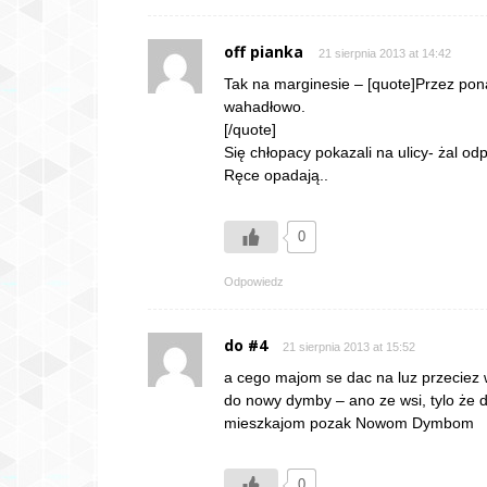
off pianka
21 sierpnia 2013 at 14:42
Tak na marginesie – [quote]Przez pon
wahadłowo.
[/quote]
Się chłopacy pokazali na ulicy- żal o
Ręce opadają..
0
Odpowiedz
do #4
21 sierpnia 2013 at 15:52
a cego majom se dac na luz przeciez w
do nowy dymby – ano ze wsi, tylo że dz
mieszkajom pozak Nowom Dymbom
0