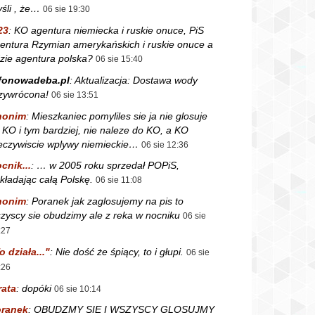
śli , że…
06 sie 19:30
23
:
KO agentura niemiecka i ruskie onuce, PiS
entura Rzymian amerykańskich i ruskie onuce a
zie agentura polska?
06 sie 15:40
fonowadeba.pl
:
Aktualizacja: Dostawa wody
zywrócona!
06 sie 13:51
nonim
:
Mieszkaniec pomyliles sie ja nie glosuje
 KO i tym bardziej, nie naleze do KO, a KO
eczywiscie wplywy niemieckie…
06 sie 12:36
cnik...
:
… w 2005 roku sprzedał POPiS,
kładając całą Polskę.
06 sie 11:08
nonim
:
Poranek jak zaglosujemy na pis to
zyscy sie obudzimy ale z reka w nocniku
06 sie
:27
o działa..."
:
Nie dość że śpiący, to i głupi.
06 sie
:26
rata
:
dopóki
06 sie 10:14
ranek
:
OBUDZMY SIE I WSZYSCY GLOSUJMY