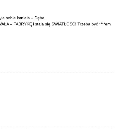
ła sobie istniała – Dęba.
WAŁA – FABRYKĘ i stała się SWIATŁOŚĆ! Trzeba być ****em