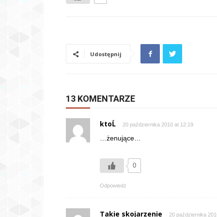
Udostępnij
13 KOMENTARZE
ktoĹ
20 października 2010 at 12:19
…żenujące…
0
Odpowiedz
Takie skojarzenie
20 października 201