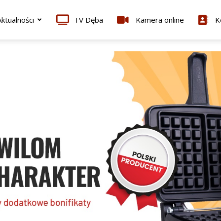
ktualności
TV Dęba
Kamera online
K