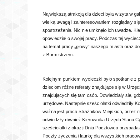
Największą atrakcją dla dzieci była wizyta w 
wielką uwagą i zainteresowaniem rozglądały si
spostrzeżenia. Nic nie umknęło ich uwadze. Kie
opowiedział o swojej pracy. Podczas tej wycie
na temat pracy „głowy” naszego miasta oraz dow
z Burmistrzem.
Kolejnym punktem wycieczki było spotkanie z pan
dzieciom różne referaty znajdujące się w Urzędz
znajdujących się tam osób. Dowiedziały się, g
urzędowe. Następnie sześciolatki odwiedziły Ko
ważna jest praca Strażników Miejskich, przez 
odwiedziły również Kierownika Urzędu Stanu Cy
sześciolatki z okazji Dnia Pocztowca przypadaj
Poczty życzenia i laurkę dla wszystkich praco