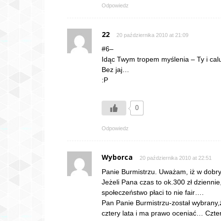
Odpowiedz
22
20 października 2010 at 21:09
#6–
Idąc Twym tropem myślenia – Ty i calu
Bez jaj…
:P
0
Odpowiedz
Wyborca
20 października 2010 at 22:51
Panie Burmistrzu. Uważam, iż w dobry
Jeżeli Pana czas to ok.300 zł dziennie,
społeczeństwo płaci to nie fair….
Pan Panie Burmistrzu-został wybr
cztery lata i ma prawo oceniać… Czte