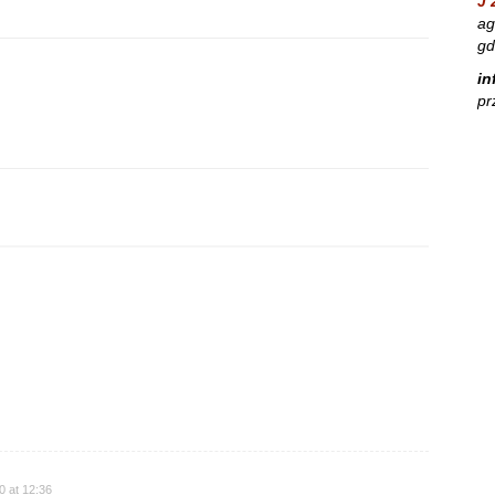
J 
ag
gd
in
pr
0 at 12:36