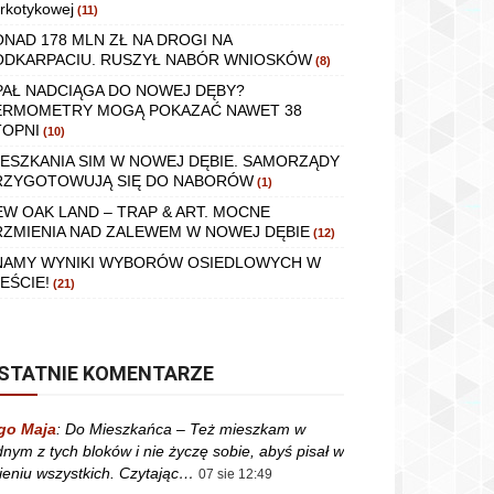
rkotykowej
(11)
ONAD 178 MLN ZŁ NA DROGI NA
ODKARPACIU. RUSZYŁ NABÓR WNIOSKÓW
(8)
PAŁ NADCIĄGA DO NOWEJ DĘBY?
ERMOMETRY MOGĄ POKAZAĆ NAWET 38
TOPNI
(10)
IESZKANIA SIM W NOWEJ DĘBIE. SAMORZĄDY
RZYGOTOWUJĄ SIĘ DO NABORÓW
(1)
EW OAK LAND – TRAP & ART. MOCNE
RZMIENIA NAD ZALEWEM W NOWEJ DĘBIE
(12)
NAMY WYNIKI WYBORÓW OSIEDLOWYCH W
EŚCIE!
(21)
STATNIE KOMENTARZE
go Maja
:
Do Mieszkańca – Też mieszkam w
dnym z tych bloków i nie życzę sobie, abyś pisał w
ieniu wszystkich. Czytając…
07 sie 12:49