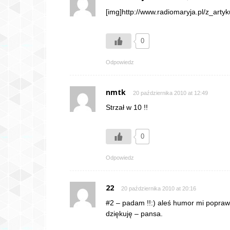
[img]http://www.radiomaryja.pl/z_artyku
0
Odpowiedz
nmtk
20 października 2010 at 12:49
Strzał w 10 !!
0
Odpowiedz
22
20 października 2010 at 20:16
#2 – padam !!:) aleś humor mi poprawił
dziękuję – pansa.