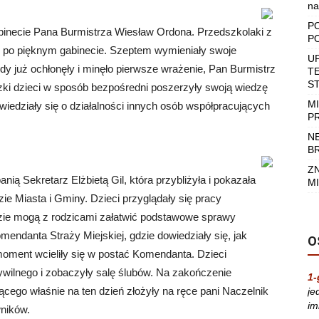
na
P
gabinecie Pana Burmistrza Wiesław Ordona. Przedszkolaki z
P
ę po pięknym gabinecie. Szeptem wymieniały swoje
U
dy już ochłonęły i minęło pierwsze wrażenie, Pan Burmistrz
T
S
czki dzieci w sposób bezpośredni poszerzyły swoją wiedzę
M
iedziały się o działalności innych osób współpracujących
P
N
B
Z
ią Sekretarz Elżbietą Gil, która przybliżyła i pokazała
MI
ie Miasta i Gminy. Dzieci przyglądały się pracy
dzie mogą z rodzicami załatwić podstawowe sprawy
mendanta Straży Miejskiej, gdzie dowiedziały się, jak
O
moment wcieliły się w postać Komendanta. Dzieci
wilnego i zobaczyły salę ślubów. Na zakończenie
1-
ącego właśnie na ten dzień złożyły na ręce pani Naczelnik
je
im
wników.