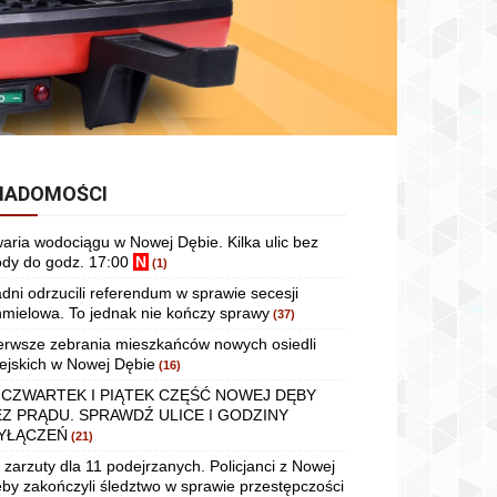
IADOMOŚCI
aria wodociągu w Nowej Dębie. Kilka ulic bez
dy do godz. 17:00
N
(1)
dni odrzucili referendum w sprawie secesji
mielowa. To jednak nie kończy sprawy
(37)
erwsze zebrania mieszkańców nowych osiedli
ejskich w Nowej Dębie
(16)
 CZWARTEK I PIĄTEK CZĘŚĆ NOWEJ DĘBY
EZ PRĄDU. SPRAWDŹ ULICE I GODZINY
YŁĄCZEŃ
(21)
 zarzuty dla 11 podejrzanych. Policjanci z Nowej
by zakończyli śledztwo w sprawie przestępczości