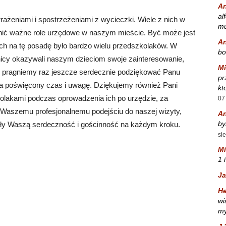
A
al
wrażeniami i spostrzeżeniami z wycieczki. Wiele z nich w
mu
łnić ważne role urzędowe w naszym mieście. Być może jest
A
ch na tę posadę było bardzo wielu przedszkolaków. W
bo
icy okazywali naszym dzieciom swoje zainteresowanie,
Mi
azji pragniemy raz jeszcze serdecznie podziękować Panu
pr
 za poświęcony czas i uwagę. Dziękujemy również Pani
kt
zkolakami podczas oprowadzenia ich po urzędzie, za
07
ki Waszemu profesjonalnemu podejściu do naszej wizyty,
A
by
ały Waszą serdeczność i gościnność na każdym kroku.
si
Mi
1 
Ja
He
wi
my