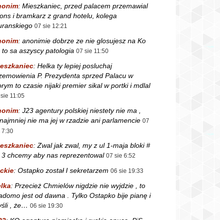
nonim
:
Mieszkaniec, przed palacem przemawial
fons i bramkarz z grand hotelu, kolega
ranskiego
07 sie 12:21
nonim
:
anonimie dobrze ze nie glosujesz na Ko
 to sa aszyscy patologia
07 sie 11:50
eszkaniec
:
Helka ty lepiej posluchaj
zemowienia P. Prezydenta sprzed Palacu w
orym to czasie nijaki premier sikal w portki i mdlal
 sie 11:05
nonim
:
J23 agentury polskiej niestety nie ma ,
najmniej nie ma jej w rzadzie ani parlamencie
07
e 7:30
eszkaniec
:
Zwal jak zwal, my z ul 1-maja bloki #
i 3 chcemy aby nas reprezentowal
07 sie 6:52
ckie
:
Ostapko został I sekretarzem
06 sie 19:33
lka
:
Przecież Chmielów nigdzie nie wyjdzie , to
adomo jest od dawna . Tylko Ostapko bije pianę i
śli , że…
06 sie 19:30