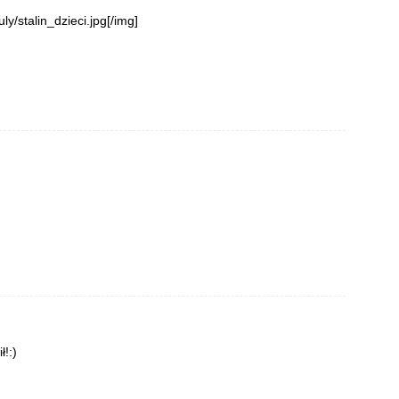
ly/stalin_dzieci.jpg[/img]
!:)