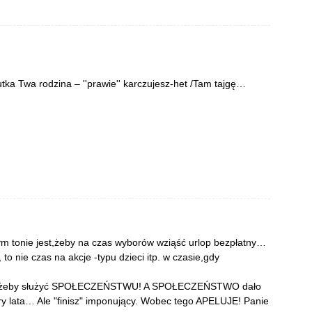
tka Twa rodzina – ''prawie'' karczujesz-het /Tam tajgę…
m tonie jest,żeby na czas wyborów wziąść urlop bezpłatny…
 to nie czas na akcje -typu dzieci itp. w czasie,gdy
any,żeby służyć SPOŁECZEŃSTWU! A SPOŁECZEŃSTWO dało
ry lata… Ale "finisz" imponujący. Wobec tego APELUJE! Panie