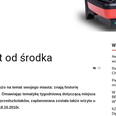
W
t od środka
Aw
wo
13
Ra
Ch
Pi
mi
użo na temat swojego miasta: znają historię
W
. Omawiając
tematykę tygodniową dotyczącą miejsca
B
 przedszkolaków, zaplanowana została także wizyta u
W
8.10.2010r.
62
Dę