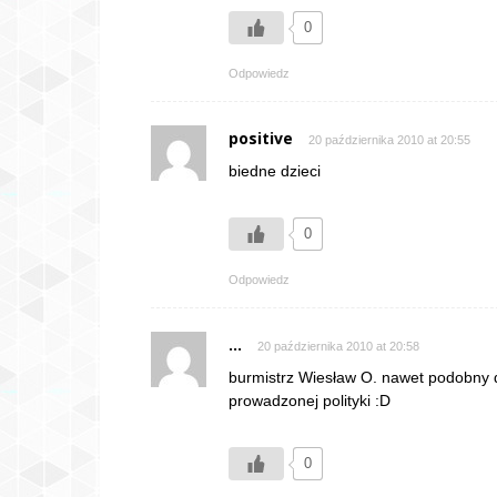
0
Odpowiedz
positive
20 października 2010 at 20:55
biedne dzieci
0
Odpowiedz
...
20 października 2010 at 20:58
burmistrz Wiesław O. nawet podobny d
prowadzonej polityki :D
0