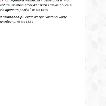
23
:
KO agentura niemiecka i ruskie onuce, PiS
entura Rzymian amerykańskich i ruskie onuce a
zie agentura polska?
06 sie 15:40
fonowadeba.pl
:
Aktualizacja: Dostawa wody
zywrócona!
06 sie 13:51