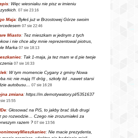
epis
:
Więc wiesniaku nie pisz w imieniu
zystkich.
07 sie 23:16
go Maja
:
Byłeś już w Brzostowej Górze swoim
ercedesem
07 sie 22:46
are Miasto
:
Tez mieszkam w jednym z tych
okow i nie chce aby mnie reprezentowal piotrus,
le Marka
07 sie 18:13
eszkaniec
:
Tak 1-maja, ja tez mam w d.pie twoje
czenia
07 sie 16:33
lek
:
W tym momencie Cygany z gminy Nowa
ba nic nie mają !!! dróg , szkoły itd ..nawet starsi
dzie autobusu…
07 sie 16:28
jna zmiana
:
https://m.demotywatory.pl/5351637
 sie 15:55
NDe
:
Głosować na PiS, to jakby brać ślub drugi
z po rozwodzie… Czego nie zrozumiałeś za
erwszym razem ?
07 sie 13:56
nonimowyMieszkaniec
:
Nie macie prezydenta,
e macie premiera, wkrótce nie będziecie mieli