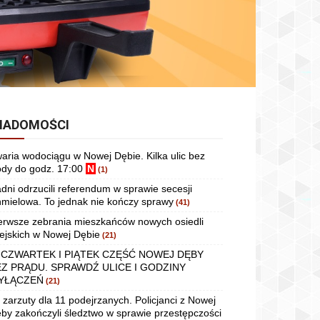
IADOMOŚCI
aria wodociągu w Nowej Dębie. Kilka ulic bez
dy do godz. 17:00
N
(1)
dni odrzucili referendum w sprawie secesji
mielowa. To jednak nie kończy sprawy
(41)
erwsze zebrania mieszkańców nowych osiedli
ejskich w Nowej Dębie
(21)
 CZWARTEK I PIĄTEK CZĘŚĆ NOWEJ DĘBY
EZ PRĄDU. SPRAWDŹ ULICE I GODZINY
YŁĄCZEŃ
(21)
 zarzuty dla 11 podejrzanych. Policjanci z Nowej
by zakończyli śledztwo w sprawie przestępczości