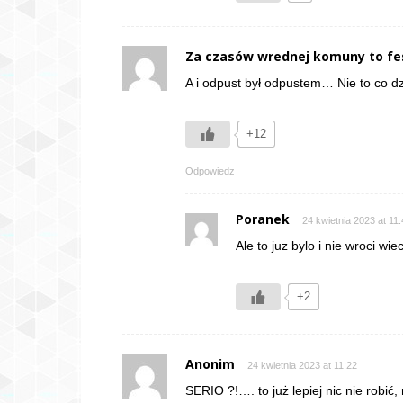
Za czasów wrednej komuny to fe
A i odpust był odpustem… Nie to co d
+12
Odpowiedz
Poranek
24 kwietnia 2023 at 11
Ale to juz bylo i nie wroci wie
+2
Anonim
24 kwietnia 2023 at 11:22
SERIO ?!…. to już lepiej nic nie robić