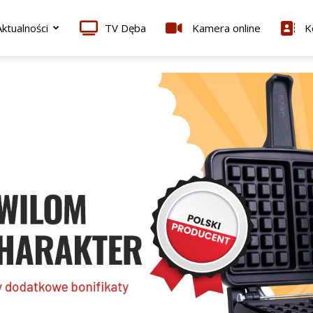
ktualności
TV Dęba
Kamera online
K