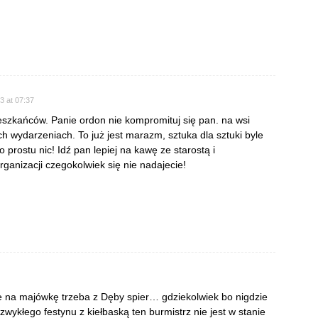
3 at 07:37
eszkańców. Panie ordon nie kompromituj się pan. na wsi
ch wydarzeniach. To już jest marazm, sztuka dla sztuki byle
 prostu nic! Idź pan lepiej na kawę ze starostą i
rganizacji czegokolwiek się nie nadajecie!
że na majówkę trzeba z Dęby spier… gdziekolwiek bo nigdzie
 zwykłego festynu z kiełbaską ten burmistrz nie jest w stanie