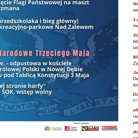
Ni
ws
1-
m
St
bl
wo
Mi
Zy
Ju
De
lu
Do
07
e
ra
pi
A
ni