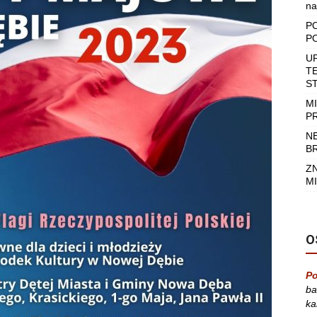
na
P
P
U
T
S
M
P
N
B
Z
MI
O
Po
ba
ka