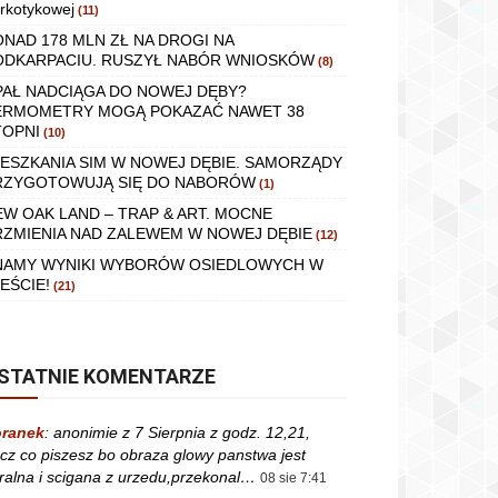
rkotykowej
(11)
ONAD 178 MLN ZŁ NA DROGI NA
ODKARPACIU. RUSZYŁ NABÓR WNIOSKÓW
(8)
PAŁ NADCIĄGA DO NOWEJ DĘBY?
ERMOMETRY MOGĄ POKAZAĆ NAWET 38
TOPNI
(10)
IESZKANIA SIM W NOWEJ DĘBIE. SAMORZĄDY
RZYGOTOWUJĄ SIĘ DO NABORÓW
(1)
EW OAK LAND – TRAP & ART. MOCNE
RZMIENIA NAD ZALEWEM W NOWEJ DĘBIE
(12)
NAMY WYNIKI WYBORÓW OSIEDLOWYCH W
EŚCIE!
(21)
STATNIE KOMENTARZE
ranek
:
anonimie z 7 Sierpnia z godz. 12,21,
cz co piszesz bo obraza glowy panstwa jest
ralna i scigana z urzedu,przekonal…
08 sie 7:41