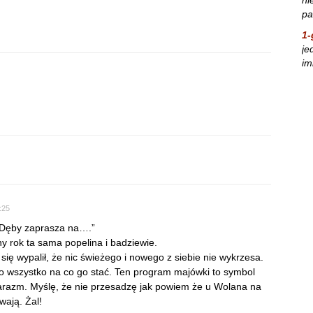
pa
1-
je
im
:25
 Dęby zaprasza na….”
ny rok ta sama popelina i badziewie.
ę wypalił, że nic świeżego i nowego z siebie nie wykrzesa.
to wszystko na co go stać. Ten program majówki to symbol
arazm. Myślę, że nie przesadzę jak powiem że u Wolana na
wają. Żal!