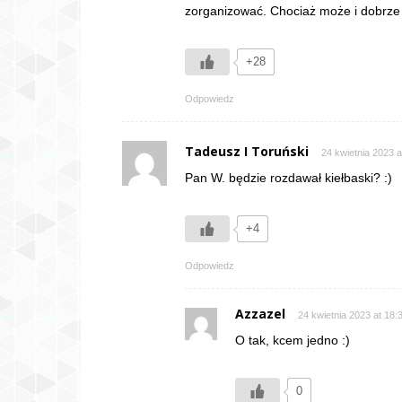
zorganizować. Chociaż może i dobrze b
+28
Odpowiedz
Tadeusz I Toruński
24 kwietnia 2023 a
Pan W. będzie rozdawał kiełbaski? :)
+4
Odpowiedz
Azzazel
24 kwietnia 2023 at 18:
O tak, kcem jedno :)
0