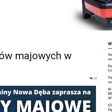
W
ów majowych w
Aw
wo
Ra
Ch
Pi
63
mi
W
B
W
62
Dę