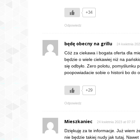
+34
Odpowiedz
będę obecny na grillu
24 kwietnia 202
Cóż za ciekawa i bogata oferta dla mi
będzie o wiele ciekawiej niż na pański
się odbyło. Zero polotu, pomyślunku po
poopowiadacie sobie o historii bo do o
+29
Odpowiedz
Mieszkaniec
24 kwietnia 2023 at 07:37
Dziękuję za te informacje. Już wiem 
nie będzie takiej nudy jak tutaj. Nawet