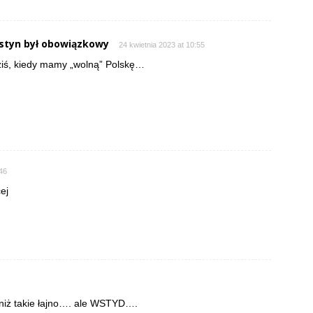
styn był obowiązkowy
24 kwietnia 2023 at 10:55
ziś, kiedy mamy „wolną” Polskę…
:46
cej
, niż takie łajno…. ale WSTYD….