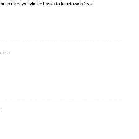
o jak kiedyś była kiełbaska to kosztowała 25 zł.
t 09:07
37