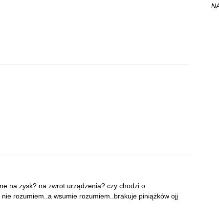
NA
one na zysk? na zwrot urządzenia? czy chodzi o
 nie rozumiem..a wsumie rozumiem..brakuje piniążków ojj