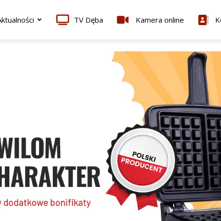
ktualności
TV Dęba
Kamera online
K