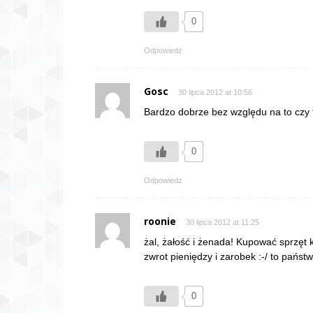
0
Odpowiedz
Gosc
30 lipca 2012 at 10:56
Bardzo dobrze bez względu na to czy t
0
Odpowiedz
roonie
30 lipca 2012 at 11:25
żal, żałość i żenada! Kupować sprzęt k
zwrot pieniędzy i zarobek :-/ to pań
0