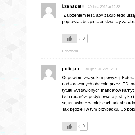
Ĺźenada!!!
30 lipca 2012 at 12:32
"Założeniem jest, aby zakup tego urzą
poprawiać bezpieczeństwo czy zarabia
0
Odpowiedz
policjant
30 lipca 2012 at 12:51
Odpowiem wszystkim powyżej. Fotorada
nadzorowanych obecnie przez ITD, maj
tytułu wystawionych mandatów karnyc
tych radarów, podyktowane jest tylko 
są ustawiane w miejscach tak absurdal
Tak będzie i w tym przypadku. Co pok
0