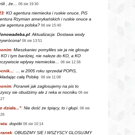
śli , że…
06 sie 19:30
23
:
KO agentura niemiecka i ruskie onuce, PiS
entura Rzymian amerykańskich i ruskie onuce a
zie agentura polska?
06 sie 15:40
fonowadeba.pl
:
Aktualizacja: Dostawa wody
zywrócona!
06 sie 13:51
nonim
:
Mieszkaniec pomyliles sie ja nie glosuje
 KO i tym bardziej, nie naleze do KO, a KO
eczywiscie wplywy niemieckie…
06 sie 12:36
cnik...
:
… w 2005 roku sprzedał POPiS,
kładając całą Polskę.
06 sie 11:08
nonim
:
Poranek jak zaglosujemy na pis to
zyscy sie obudzimy ale z reka w nocniku
06 sie
:27
o działa..."
:
Nie dość że śpiący, to i głupi.
06 sie
:26
rata
:
dopóki
06 sie 10:14
ranek
:
OBUDZMY SIE I WSZYSCY GLOSUJMY