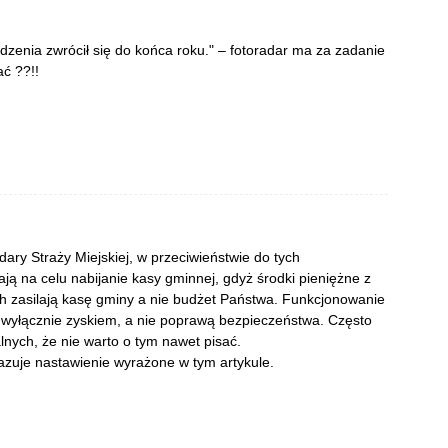
dzenia zwrócił się do końca roku." – fotoradar ma za zadanie
ć ??!!
ry Straży Miejskiej, w przeciwieństwie do tych
ą na celu nabijanie kasy gminnej, gdyż środki pieniężne z
h zasilają kasę gminy a nie budżet Państwa. Funkcjonowanie
i wyłącznie zyskiem, a nie poprawą bezpieczeństwa. Często
nych, że nie warto o tym nawet pisać.
azuje nastawienie wyrażone w tym artykule.