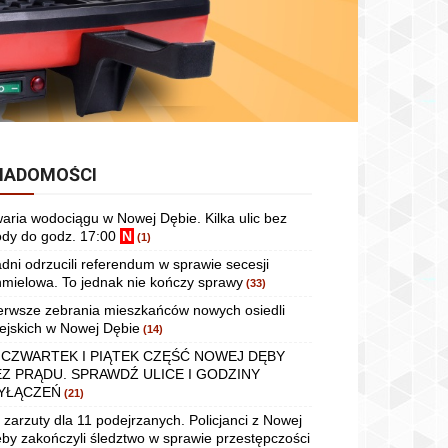
IADOMOŚCI
aria wodociągu w Nowej Dębie. Kilka ulic bez
dy do godz. 17:00
N
(1)
dni odrzucili referendum w sprawie secesji
mielowa. To jednak nie kończy sprawy
(33)
erwsze zebrania mieszkańców nowych osiedli
ejskich w Nowej Dębie
(14)
 CZWARTEK I PIĄTEK CZĘŚĆ NOWEJ DĘBY
EZ PRĄDU. SPRAWDŹ ULICE I GODZINY
YŁĄCZEŃ
(21)
 zarzuty dla 11 podejrzanych. Policjanci z Nowej
by zakończyli śledztwo w sprawie przestępczości