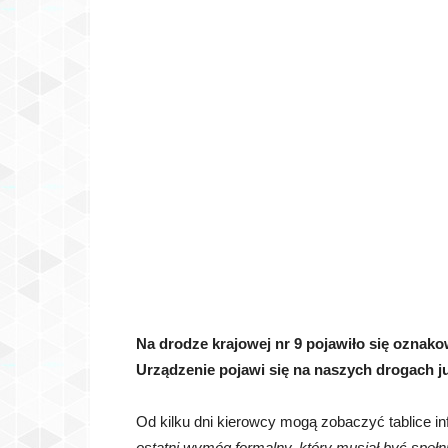
Na drodze krajowej nr 9 pojawiło się oznako
Urządzenie pojawi się na
naszych drogach ju
Od kilku dni kierowcy mogą zobaczyć tablice i
ostatni wymóg formalny, który musiał być speł