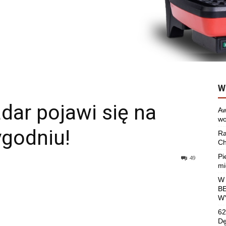
W
dar pojawi się na
Aw
wo
ygodniu!
Ra
Ch
Pi
49
mi
W
B
W
62
Dę