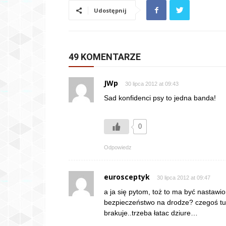
Udostępnij
49 KOMENTARZE
JWp
30 lipca 2012 at 09:43
Sad konfidenci psy to jedna banda!
0
Odpowiedz
eurosceptyk
30 lipca 2012 at 09:47
a ja się pytom, toż to ma być nastawi
bezpieczeństwo na drodze? czegoś tu
brakuje..trzeba łatac dziure…