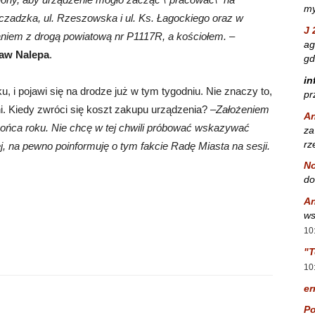
my
zczadzka, ul. Rzeszowska i ul. Ks. Łagockiego oraz w
J 
niem z drogą powiatową nr P1117R, a kościołem.
–
ag
aw Nalepa
.
gd
in
, i pojawi się na drodze już w tym tygodniu. Nie znaczy to,
pr
i. Kiedy zwróci się koszt zakupu urządzenia? –
Założeniem
A
 końca roku. Nie chcę w tej chwili próbować wskazywać
za
rz
j, na pewno poinformuję o tym fakcie Radę Miasta na sesji.
No
do
A
ws
10
"T
10
er
Po