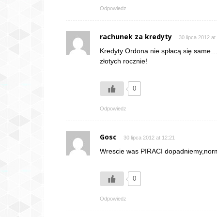
Odpowiedz
rachunek za kredyty
30 lipca 2012 at
Kredyty Ordona nie spłacą się same…
złotych rocznie!
0
Odpowiedz
Gosc
30 lipca 2012 at 12:21
Wrescie was PIRACI dopadniemy,norma
0
Odpowiedz