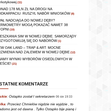
rkotykowej
(11)
ONAD 178 MLN ZŁ NA DROGI NA
ODKARPACIU. RUSZYŁ NABÓR WNIOSKÓW
(8)
PAŁ NADCIĄGA DO NOWEJ DĘBY?
ERMOMETRY MOGĄ POKAZAĆ NAWET 38
TOPNI
(10)
IESZKANIA SIM W NOWEJ DĘBIE. SAMORZĄDY
RZYGOTOWUJĄ SIĘ DO NABORÓW
(1)
EW OAK LAND – TRAP & ART. MOCNE
RZMIENIA NAD ZALEWEM W NOWEJ DĘBIE
(12)
NAMY WYNIKI WYBORÓW OSIEDLOWYCH W
EŚCIE!
(21)
STATNIE KOMENTARZE
ckie
:
Ostapko został I sekretarzem
06 sie 19:33
lka
:
Przecież Chmielów nigdzie nie wyjdzie , to
adomo jest od dawna . Tylko Ostapko bije pianę i