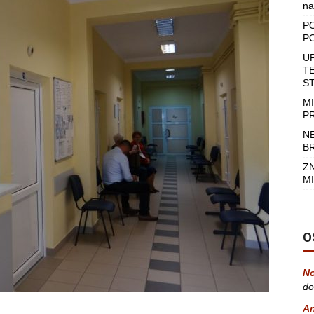
na
P
P
U
T
S
M
P
N
B
Z
MI
O
No
do
A