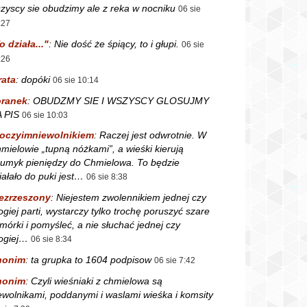
zyscy sie obudzimy ale z reka w nocniku
06 sie
:27
o działa..."
:
Nie dość że śpiący, to i głupi.
06 sie
:26
rata
:
dopóki
06 sie 10:14
ranek
:
OBUDZMY SIE I WSZYSCY GLOSUJMY
 PIS
06 sie 10:03
oczyimniewolnikiem
:
Raczej jest odwrotnie. W
mielowie „tupną nóżkami”, a wieśki kierują
rumyk pieniędzy do Chmielowa. To będzie
iałało do puki jest…
06 sie 8:38
ezrzeszony
:
Niejestem zwolennikiem jednej czy
ogiej parti, wystarczy tylko trochę poruszyć szare
mórki i pomyśleć, a nie słuchać jednej czy
ogiej…
06 sie 8:34
nonim
:
ta grupka to 1604 podpisow
06 sie 7:42
nonim
:
Czyli wieśniaki z chmielowa są
ewolnikami, poddanymi i waslami wieśka i komsity