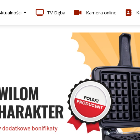
ktualności
TV Dęba
Kamera online
K