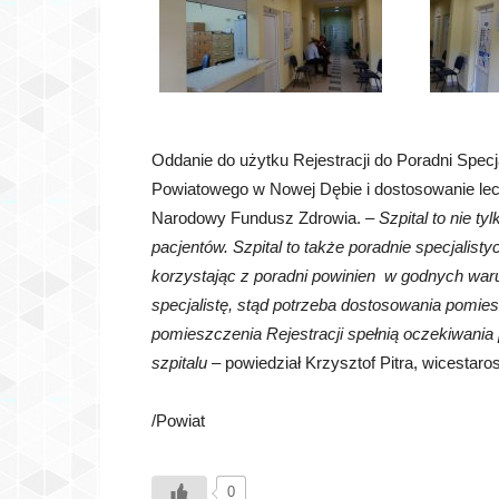
Oddanie do użytku Rejestracji do Poradni Specja
Powiatowego w Nowej Dębie i dostosowanie le
Narodowy Fundusz Zdrowia. –
Szpital to nie t
pacjent
ó
w. Szpital to także poradnie specjalisty
korzystając z poradni powinien w godnych waru
specjalistę, stąd potrzeba dostosowania pomi
pomieszczenia Rejestracji spełnią oczekiwania 
szpitalu
– powiedział Krzysztof Pitra, wicestar
/Powiat
0