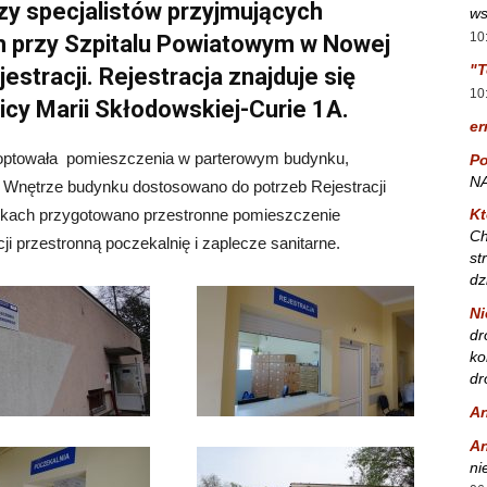
rzy specjalistów przyjmujących
ws
10
h przy Szpitalu Powiatowym w Nowej
"T
estracji. Rejestracja znajduje się
10
cy Marii Skłodowskiej-Curie 1A.
er
adoptowała pomieszczenia w parterowym budynku,
Po
NA
i. Wnętrze budynku dostosowano do potrzeb Rejestracji
Kt
wnikach przygotowano przestronne pomieszczenie
Ch
cji przestronną poczekalnię i zaplecze sanitarne.
st
dz
Ni
dr
ko
dr
A
A
ni