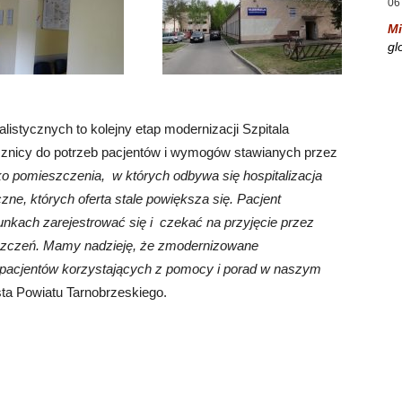
06
Mi
gl
listycznych to kolejny etap modernizacji Szpitala
cznicy do potrzeb pacjentów i wymogów stawianych przez
ylko pomieszczenia, w kt
ó
rych odbywa się hospitalizacja
czne, kt
ó
rych oferta stale powiększa się. Pacjent
nkach zarejestrować się i czekać na przyjęcie przez
eszczeń. Mamy nadzieję, że zmodernizowane
pacjent
ó
w korzystających z pomocy i porad w naszym
osta Powiatu Tarnobrzeskiego.