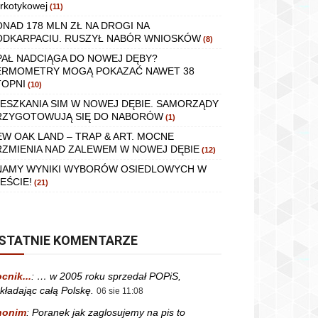
rkotykowej
(11)
ONAD 178 MLN ZŁ NA DROGI NA
ODKARPACIU. RUSZYŁ NABÓR WNIOSKÓW
(8)
PAŁ NADCIĄGA DO NOWEJ DĘBY?
ERMOMETRY MOGĄ POKAZAĆ NAWET 38
TOPNI
(10)
IESZKANIA SIM W NOWEJ DĘBIE. SAMORZĄDY
RZYGOTOWUJĄ SIĘ DO NABORÓW
(1)
EW OAK LAND – TRAP & ART. MOCNE
RZMIENIA NAD ZALEWEM W NOWEJ DĘBIE
(12)
NAMY WYNIKI WYBORÓW OSIEDLOWYCH W
EŚCIE!
(21)
STATNIE KOMENTARZE
cnik...
:
… w 2005 roku sprzedał POPiS,
kładając całą Polskę.
06 sie 11:08
nonim
:
Poranek jak zaglosujemy na pis to