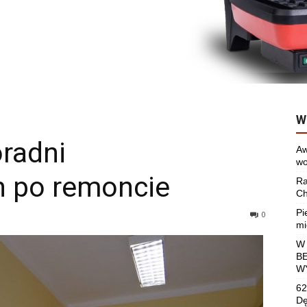
W
oradni
Aw
wo
h po remoncie
Ra
Ch
Pi
0
mi
W
B
W
62
Dę