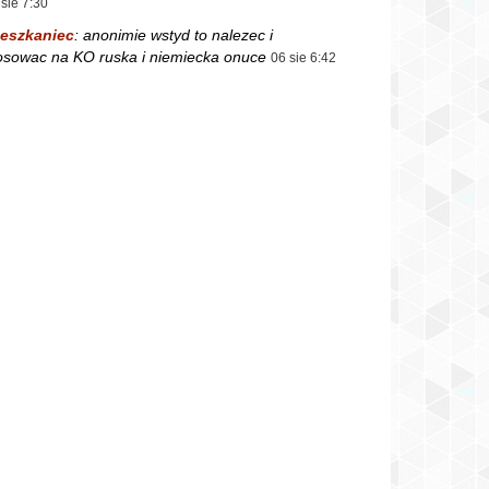
 sie 7:30
eszkaniec
:
anonimie wstyd to nalezec i
osowac na KO ruska i niemiecka onuce
06 sie 6:42