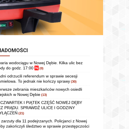
IADOMOŚCI
aria wodociągu w Nowej Dębie. Kilka ulic bez
dy do godz. 17:00
N
(0)
dni odrzucili referendum w sprawie secesji
mielowa. To jednak nie kończy sprawy
(30)
erwsze zebrania mieszkańców nowych osiedli
ejskich w Nowej Dębie
(13)
 CZWARTEK I PIĄTEK CZĘŚĆ NOWEJ DĘBY
EZ PRĄDU. SPRAWDŹ ULICE I GODZINY
YŁĄCZEŃ
(21)
 zarzuty dla 11 podejrzanych. Policjanci z Nowej
by zakończyli śledztwo w sprawie przestępczości