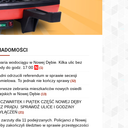
IADOMOŚCI
aria wodociągu w Nowej Dębie. Kilka ulic bez
dy do godz. 17:00
N
(1)
dni odrzucili referendum w sprawie secesji
mielowa. To jednak nie kończy sprawy
(32)
erwsze zebrania mieszkańców nowych osiedli
ejskich w Nowej Dębie
(13)
 CZWARTEK I PIĄTEK CZĘŚĆ NOWEJ DĘBY
EZ PRĄDU. SPRAWDŹ ULICE I GODZINY
YŁĄCZEŃ
(21)
 zarzuty dla 11 podejrzanych. Policjanci z Nowej
by zakończyli śledztwo w sprawie przestępczości