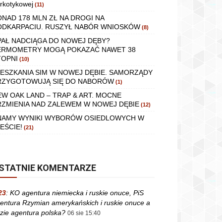
rkotykowej
(11)
ONAD 178 MLN ZŁ NA DROGI NA
ODKARPACIU. RUSZYŁ NABÓR WNIOSKÓW
(8)
PAŁ NADCIĄGA DO NOWEJ DĘBY?
ERMOMETRY MOGĄ POKAZAĆ NAWET 38
TOPNI
(10)
IESZKANIA SIM W NOWEJ DĘBIE. SAMORZĄDY
RZYGOTOWUJĄ SIĘ DO NABORÓW
(1)
EW OAK LAND – TRAP & ART. MOCNE
RZMIENIA NAD ZALEWEM W NOWEJ DĘBIE
(12)
NAMY WYNIKI WYBORÓW OSIEDLOWYCH W
EŚCIE!
(21)
STATNIE KOMENTARZE
23
:
KO agentura niemiecka i ruskie onuce, PiS
entura Rzymian amerykańskich i ruskie onuce a
zie agentura polska?
06 sie 15:40