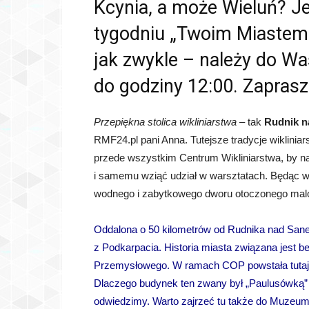
Kcynia, a może Wieluń? J
tygodniu „Twoim Miastem
jak zwykle – należy do W
do godziny 12:00. Zapras
Przepiękna stolica wikliniarstwa
– tak
Rudnik 
RMF24.pl pani Anna. Tutejsze tradycje wikliniar
przede wszystkim Centrum Wikliniarstwa, by na
i samemu wziąć udział w warsztatach. Będąc w 
wodnego i zabytkowego dworu otoczonego mal
Oddalona o 50 kilometrów od Rudnika nad Sa
z Podkarpacia. Historia miasta związana jest 
Przemysłowego. W ramach COP powstała tutaj Wy
Dlaczego budynek ten zwany był „Paulusówką” –
odwiedzimy. Warto zajrzeć tu także do Muzeu