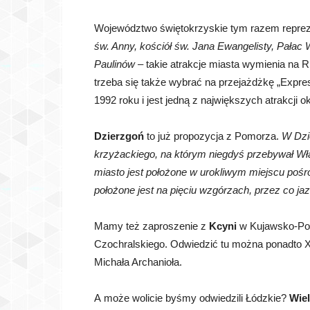
Województwo świętokrzyskie tym razem repre
św. Anny, kościół św. Jana Ewangelisty, Pałac
Paulinów
– takie atrakcje miasta wymienia na 
trzeba się także wybrać na przejażdżkę „Expre
1992 roku i jest jedną z największych atrakcji ok
Dzierzgoń
to już propozycja z Pomorza.
W Dzi
krzyżackiego, na którym niegdyś przebywał Wła
miasto jest położone w urokliwym miejscu pośród
położone jest na pięciu wzgórzach, przez co ja
Mamy też zaproszenie z
Kcyni
w Kujawsko-Pom
Czochralskiego. Odwiedzić tu można ponadto X
Michała Archanioła.
A może wolicie byśmy odwiedzili Łódzkie?
Wie