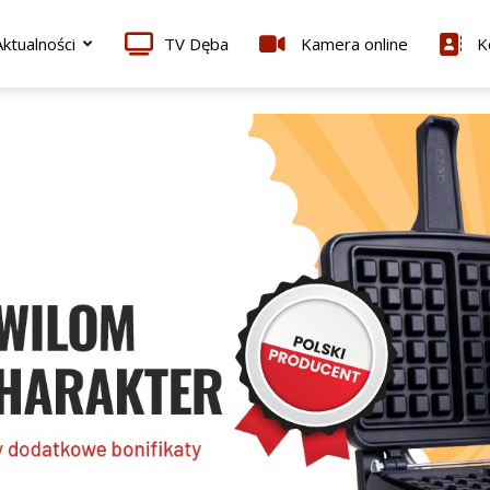
ktualności
TV Dęba
Kamera online
K