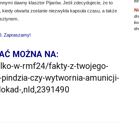
dz
nnymi dawny klasztor Pijarów. Jeśli zdecydujecie, że to
Ni
 kiedy otwarta zostanie niezwykła kapsuła czasu, a także
dr
rsztynem.
ko
dr
0. Zapraszamy!
AĆ MOŻNA NA:
ylko-w-rmf24/fakty-z-twojego-
pindzia-czy-wytwornia-amunicji-
dokad-,nId,2391490