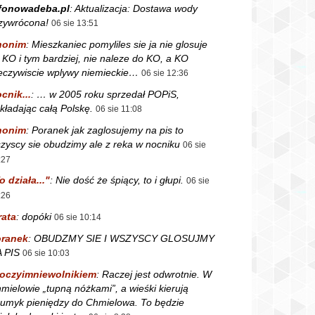
fonowadeba.pl
:
Aktualizacja: Dostawa wody
zywrócona!
06 sie 13:51
nonim
:
Mieszkaniec pomyliles sie ja nie glosuje
 KO i tym bardziej, nie naleze do KO, a KO
eczywiscie wplywy niemieckie…
06 sie 12:36
cnik...
:
… w 2005 roku sprzedał POPiS,
kładając całą Polskę.
06 sie 11:08
nonim
:
Poranek jak zaglosujemy na pis to
zyscy sie obudzimy ale z reka w nocniku
06 sie
:27
o działa..."
:
Nie dość że śpiący, to i głupi.
06 sie
:26
rata
:
dopóki
06 sie 10:14
ranek
:
OBUDZMY SIE I WSZYSCY GLOSUJMY
 PIS
06 sie 10:03
oczyimniewolnikiem
:
Raczej jest odwrotnie. W
mielowie „tupną nóżkami”, a wieśki kierują
rumyk pieniędzy do Chmielowa. To będzie