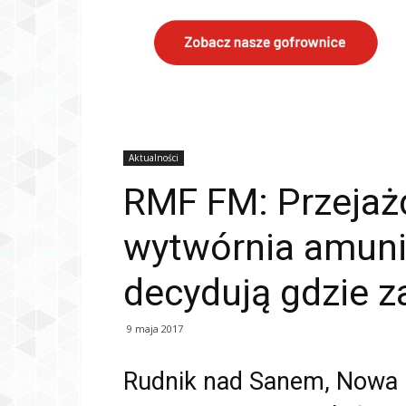
Aktualności
RMF FM: Przejażd
wytwórnia amunic
decydują gdzie z
9 maja 2017
Rudnik nad Sanem, Nowa D