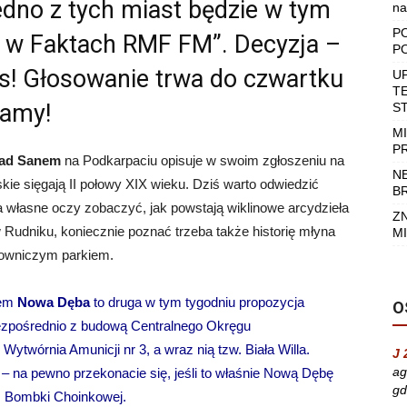
edno z tych miast będzie w tym
na
P
 w Faktach RMF FM”. Decyzja –
P
as! Głosowanie trwa do czwartku
U
T
zamy!
S
M
P
nad Sanem
na Podkarpaciu opisuje w swoim zgłoszeniu na
N
skie sięgają II połowy XIX wieku. Dziś warto odwiedzić
B
 własne oczy zobaczyć, jak powstają wiklinowe arcydzieła
Z
Rudniku, koniecznie poznać trzeba także historię młyna
MI
owniczym parkiem.
nem
Nowa Dęba
to druga w tym tygodniu propozycja
O
bezpośrednio z budową Centralnego Okręgu
twórnia Amunicji nr 3, a wraz nią tzw. Biała Willa.
J 
ag
 na pewno przekonacie się, jeśli to właśnie Nową Dębę
gd
m Bombki Choinkowej.