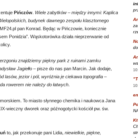
in
pr
zentuje
Pińczów
.
Wiele zabytków – między innymi: Kaplica
A
 Wielopolskich, budynek dawnego zespołu klasztornego
za
RMF24.pl pan Konrad. Będąc w Pińczowie, koniecznie
rz
sem Ponidzia”. Wąskotorówka działa nieprzerwanie od
No
olicy.
do
A
erzgoniu znajdziemy piękny park z ruinami zamku
ws
dysław Jagiełło
– pisze do nas pan Marcin. Jak dodaje,
10
 lasów, jezior i pól, wyróżnia je ciekawa topografia –
"T
zda rowerem nie należy do łatwych
.
10
er
orskiem. To miasto słynnego chemika i naukowca Jana
Po
IX-wieczny dworek oraz późnogotycki kościół pw. św.
NA
Kt
Ch
st
luń
to, jak przekonuje pani Lidia,
niewielkie, piękne,