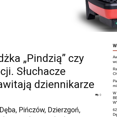
W
żka „Pindzią” czy
Aw
wo
ji. Słuchacze
Ra
Ch
awitają dziennikarze
Pi
mi
W
0
B
W
ęba, Pińczów, Dzierzgoń,
62
Dę