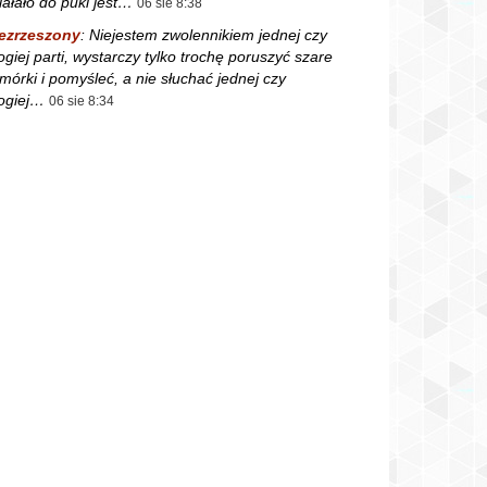
iałało do puki jest…
06 sie 8:38
ezrzeszony
:
Niejestem zwolennikiem jednej czy
ogiej parti, wystarczy tylko trochę poruszyć szare
mórki i pomyśleć, a nie słuchać jednej czy
ogiej…
06 sie 8:34