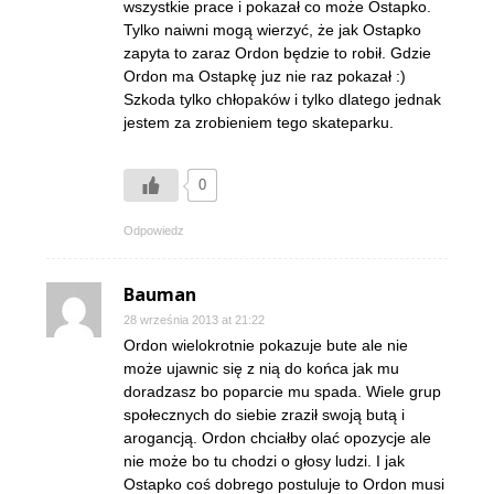
wszystkie prace i pokazał co może Ostapko.
Tylko naiwni mogą wierzyć, że jak Ostapko
zapyta to zaraz Ordon będzie to robił. Gdzie
Ordon ma Ostapkę juz nie raz pokazał :)
Szkoda tylko chłopaków i tylko dlatego jednak
jestem za zrobieniem tego skateparku.
0
Odpowiedz
Bauman
28 września 2013 at 21:22
Ordon wielokrotnie pokazuje bute ale nie
może ujawnic się z nią do końca jak mu
doradzasz bo poparcie mu spada. Wiele grup
społecznych do siebie zraził swoją butą i
arogancją. Ordon chciałby olać opozycje ale
nie może bo tu chodzi o głosy ludzi. I jak
Ostapko coś dobrego postuluje to Ordon musi