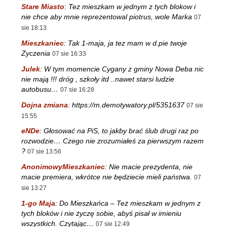
Stare Miasto
:
Tez mieszkam w jednym z tych blokow i
nie chce aby mnie reprezentowal piotrus, wole Marka
07
sie 18:13
Mieszkaniec
:
Tak 1-maja, ja tez mam w d.pie twoje
Zyczenia
07 sie 16:33
Julek
:
W tym momencie Cygany z gminy Nowa Deba nic
nie mają !!! dróg , szkoły itd ..nawet starsi ludzie
autobusu…
07 sie 16:28
Dojna zmiana
:
https://m.demotywatory.pl/5351637
07 sie
15:55
eNDe
:
Głosować na PiS, to jakby brać ślub drugi raz po
rozwodzie… Czego nie zrozumiałeś za pierwszym razem
?
07 sie 13:56
AnonimowyMieszkaniec
:
Nie macie prezydenta, nie
macie premiera, wkrótce nie będziecie mieli państwa.
07
sie 13:27
1-go Maja
:
Do Mieszkańca – Też mieszkam w jednym z
tych bloków i nie życzę sobie, abyś pisał w imieniu
wszystkich. Czytając…
07 sie 12:49