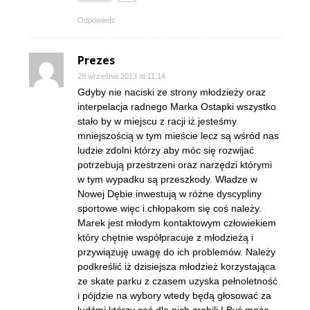
Odpowiedz
Prezes
28 września 2013 at 11:14
Gdyby nie naciski ze strony młodzieży oraz
interpelacja radnego Marka Ostapki wszystko
stało by w miejscu z racji iż jesteśmy
mniejszością w tym mieście lecz są wśród nas
ludzie zdolni którzy aby móc się rozwijać
potrzebują przestrzeni oraz narzędzi którymi
w tym wypadku są przeszkody. Władze w
Nowej Dębie inwestują w różne dyscypliny
sportowe więc i chłopakom się coś należy.
Marek jest młodym kontaktowym człowiekiem
który chętnie współpracuje z młodzieżą i
przywiązuję uwagę do ich problemów. Należy
podkreślić iż dzisiejsza młodzież korzystająca
ze skate parku z czasem uzyska pełnoletność
i pójdzie na wybory wtedy będą głosować za