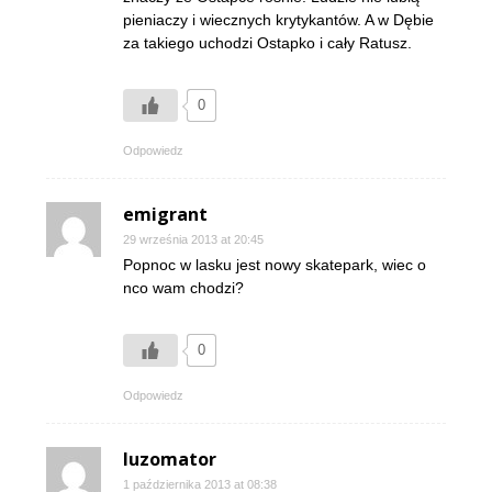
pieniaczy i wiecznych krytykantów. A w Dębie
za takiego uchodzi Ostapko i cały Ratusz.
0
Odpowiedz
emigrant
29 września 2013 at 20:45
Popnoc w lasku jest nowy skatepark, wiec o
nco wam chodzi?
0
Odpowiedz
luzomator
1 października 2013 at 08:38