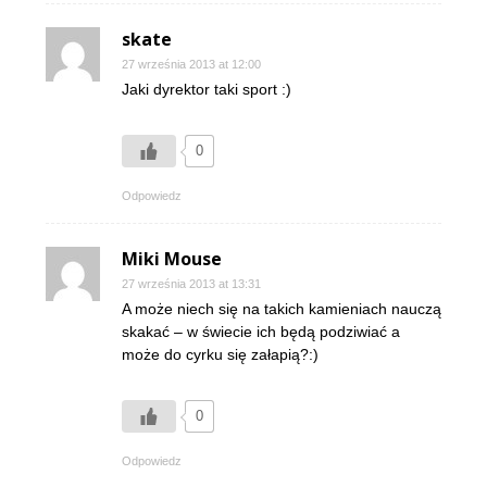
skate
27 września 2013 at 12:00
Jaki dyrektor taki sport :)
0
Odpowiedz
Miki Mouse
27 września 2013 at 13:31
A może niech się na takich kamieniach nauczą
skakać – w świecie ich będą podziwiać a
może do cyrku się załapią?:)
0
Odpowiedz