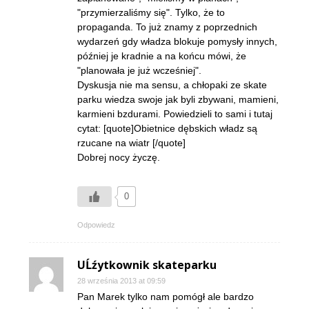
"przymierzaliśmy się". Tylko, że to
propaganda. To już znamy z poprzednich
wydarzeń gdy władza blokuje pomysły innych,
później je kradnie a na końcu mówi, że
"planowała je już wcześniej".
Dyskusja nie ma sensu, a chłopaki ze skate
parku wiedza swoje jak byli zbywani, mamieni,
karmieni bzdurami. Powiedzieli to sami i tutaj
cytat: [quote]Obietnice dębskich władz są
rzucane na wiatr [/quote]
Dobrej nocy życzę.
0
Odpowiedz
UĹźytkownik skateparku
28 września 2013 at 09:59
Pan Marek tylko nam pomógł ale bardzo