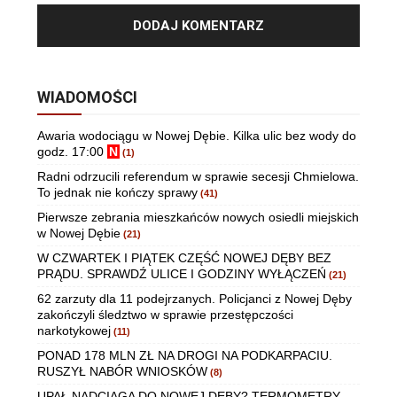
WIADOMOŚCI
Awaria wodociągu w Nowej Dębie. Kilka ulic bez wody do
godz. 17:00
N
(1)
Radni odrzucili referendum w sprawie secesji Chmielowa.
To jednak nie kończy sprawy
(41)
Pierwsze zebrania mieszkańców nowych osiedli miejskich
w Nowej Dębie
(21)
W CZWARTEK I PIĄTEK CZĘŚĆ NOWEJ DĘBY BEZ
PRĄDU. SPRAWDŹ ULICE I GODZINY WYŁĄCZEŃ
(21)
62 zarzuty dla 11 podejrzanych. Policjanci z Nowej Dęby
zakończyli śledztwo w sprawie przestępczości
narkotykowej
(11)
PONAD 178 MLN ZŁ NA DROGI NA PODKARPACIU.
RUSZYŁ NABÓR WNIOSKÓW
(8)
UPAŁ NADCIĄGA DO NOWEJ DĘBY? TERMOMETRY