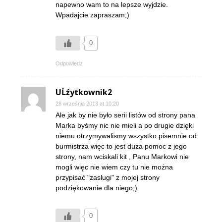
napewno wam to na lepsze wyjdzie.
Wpadajcie zapraszam;)
0
Odpowiedz
UĹźytkownik2
28 września 2013 at 10:20
Ale jak by nie było serii listów od strony pana
Marka byśmy nic nie mieli a po drugie dzięki
niemu otrzymywalismy wszystko pisemnie od
burmistrza więc to jest duża pomoc z jego
strony, nam wciskali kit , Panu Markowi nie
mogli więc nie wiem czy tu nie można
przypisać "zaslugi" z mojej strony
podziękowanie dla niego;)
0