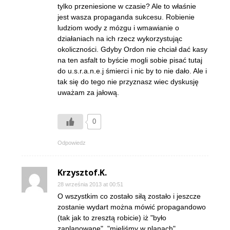
tylko przeniesione w czasie? Ale to właśnie
jest wasza propaganda sukcesu. Robienie
ludziom wody z mózgu i wmawianie o
działaniach na ich rzecz wykorzystując
okoliczności. Gdyby Ordon nie chciał dać kasy
na ten asfalt to byście mogli sobie pisać tutaj
do u.s.r.a.n.e.j śmierci i nic by to nie dało. Ale i
tak się do tego nie przyznasz wiec dyskusję
uważam za jałową.
0
Odpowiedz
Krzysztof.K.
28 września 2013 at 00:51
O wszystkim co zostało siłą zostało i jeszcze
zostanie wydart można mówić propagandowo
(tak jak to zresztą robicie) iż "było
zaplanowane", "mieliśmy w planach",