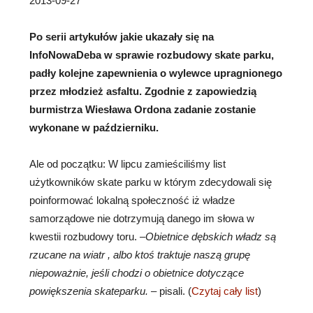
2013-09-27
Po serii artykułów jakie ukazały się na
InfoNowaDeba w sprawie rozbudowy skate parku,
padły kolejne zapewnienia o wylewce upragnionego
przez młodzież asfaltu. Zgodnie z zapowiedzią
burmistrza Wiesława Ordona zadanie zostanie
wykonane w październiku.
Ale od początku: W lipcu zamieściliśmy list
użytkowników skate parku w którym zdecydowali się
poinformować lokalną społeczność iż władze
samorządowe nie dotrzymują danego im słowa w
kwestii rozbudowy toru. –
Obietnice dębskich władz są
rzucane na wiatr , albo ktoś traktuje naszą grupę
niepoważnie, jeśli chodzi o obietnice dotyczące
powiększenia skateparku.
– pisali. (
Czytaj cały list
)