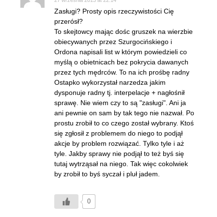
27 września 2013 at 22:14
Zasługi? Prosty opis rzeczywistości Cię
przerósł?
To skejtowcy mając dośc gruszek na wierzbie
obiecywanych przez Szurgocińskiego i
Ordona napisali list w którym powiedzieli co
myślą o obietnicach bez pokrycia dawanych
przez tych mędrców. To na ich prośbę radny
Ostapko wykorzystał narzedza jakim
dysponuje radny tj. interpelacje + nagłośnił
sprawę. Nie wiem czy to są "zasługi". Ani ja
ani pewnie on sam by tak tego nie nazwał. Po
prostu zrobił to co czego został wybrany. Ktoś
się zgłosił z problemem do niego to podjął
akcje by problem rozwiązać. Tylko tyle i aż
tyle. Jakby sprawy nie podjął to też byś się
tutaj wytrząsał na niego. Tak więc cokolwiek
by zrobił to byś syczał i pluł jadem.
0