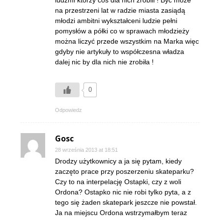
ludźmi którzy coś dla nich zrobili ! Być może
na przestrzeni lat w radzie miasta zasiądą
młodzi ambitni wykształceni ludzie pełni
pomysłów a półki co w sprawach młodzieży
można liczyć przede wszystkim na Marka więc
gdyby nie artykuły to współczesna władza
dalej nic by dla nich nie zrobiła !
0
Odpowiedz
Gosc
28 września 2013 at 18:51
Drodzy użytkownicy a ja się pytam, kiedy
zaczęto prace przy poszerzeniu skateparku?
Czy to na interpelację Ostapki, czy z woli
Ordona? Ostapko nic nie robi tylko pyta, a z
tego się żaden skatepark jeszcze nie powstał.
Ja na miejscu Ordona wstrzymałbym teraz