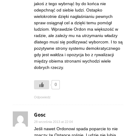
jakoś z tego wybrnąć by do końca nie
odepchnąć od siebie ludzi. Ostapko
wielokrotnie dzięki nagłaśnianiu pewnych
spraw osiągnął cel a dzięki temu pomógł
ludziom. Wprawdzie Ordon ma większość w
radzie, ale zależy mu na utrzymaniu władzy
dlatego musi się podlizywać wyborcom. I to są
pozytywne strony systemu demokratycznego
gdy jest wałdza i opozycja bo z rywalizacji
między obiema stronami wychodzi wiele
dobrych rzeczy.
0
Odpowiedz
Gosc
28 września 2013 at 22:04
Jeśli nawet Ordonowi spada poparcie to nie
znaczy że Ostapce rośnie. Ludzie nie lubią