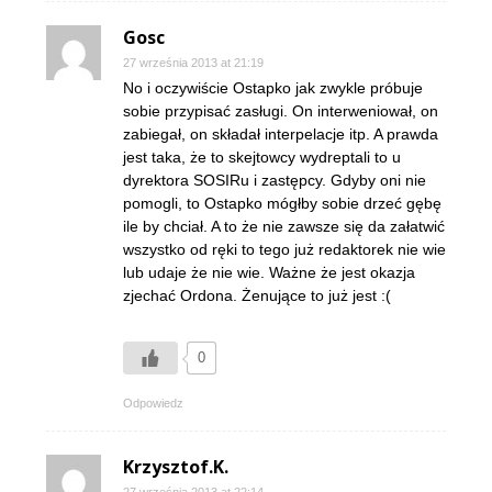
Gosc
27 września 2013 at 21:19
No i oczywiście Ostapko jak zwykle próbuje
sobie przypisać zasługi. On interweniował, on
zabiegał, on składał interpelacje itp. A prawda
jest taka, że to skejtowcy wydreptali to u
dyrektora SOSIRu i zastępcy. Gdyby oni nie
pomogli, to Ostapko mógłby sobie drzeć gębę
ile by chciał. A to że nie zawsze się da załatwić
wszystko od ręki to tego już redaktorek nie wie
lub udaje że nie wie. Ważne że jest okazja
zjechać Ordona. Żenujące to już jest :(
0
Odpowiedz
Krzysztof.K.