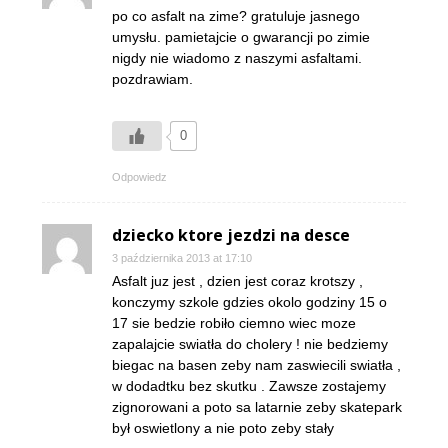
po co asfalt na zime? gratuluje jasnego
umysłu. pamietajcie o gwarancji po zimie
nigdy nie wiadomo z naszymi asfaltami.
pozdrawiam.
0
Odpowiedz
dziecko ktore jezdzi na desce
3 października 2013 at 17:10
Asfalt juz jest , dzien jest coraz krotszy ,
konczymy szkole gdzies okolo godziny 15 o
17 sie bedzie robiło ciemno wiec moze
zapalajcie swiatła do cholery ! nie bedziemy
biegac na basen zeby nam zaswiecili swiatła ,
w dodadtku bez skutku . Zawsze zostajemy
zignorowani a poto sa latarnie zeby skatepark
był oswietlony a nie poto zeby stały