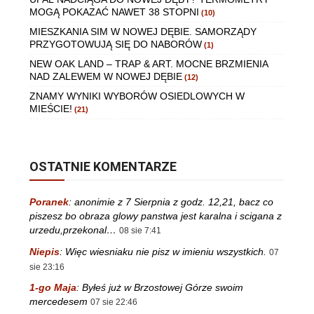
MOGĄ POKAZAĆ NAWET 38 STOPNI
(10)
MIESZKANIA SIM W NOWEJ DĘBIE. SAMORZĄDY
PRZYGOTOWUJĄ SIĘ DO NABORÓW
(1)
NEW OAK LAND – TRAP & ART. MOCNE BRZMIENIA
NAD ZALEWEM W NOWEJ DĘBIE
(12)
ZNAMY WYNIKI WYBORÓW OSIEDLOWYCH W
MIEŚCIE!
(21)
OSTATNIE KOMENTARZE
Poranek
:
anonimie z 7 Sierpnia z godz. 12,21, bacz co
piszesz bo obraza glowy panstwa jest karalna i scigana z
urzedu,przekonal…
08 sie 7:41
Niepis
:
Więc wiesniaku nie pisz w imieniu wszystkich.
07
sie 23:16
1-go Maja
:
Byłeś już w Brzostowej Górze swoim
mercedesem
07 sie 22:46