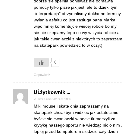
dobrze sie spełnia ponieważ nie odmawia
pomocy tylko pisze jak jest, ale to dzięki tym
"interpretacja" otrzymaliśmy dokładne terminy
wylania asfaltu co jest zasługa pana Marka,
więc mniej komentujcie wiecej róbcie bo my
sie nie czepiamy tego co wy w życiu robicie a
jak takie cwaniaczki z niektórych to zapraszam
na skatepark powiedzieć to w oczy;)
0
Odpowiedz
UĹźytkownik ...
28 września 2013 at 10:10
Miki mouse i skate dnia zapraszamy na
skatepark chciał bym widzieć jak ostatecznie
byście sie cwaniaczki w necie tłumaczyli za
krytykę naszego sportu nie wiedząc nic o nim ,
lepiej przed komputerem siedzcie cały dzien