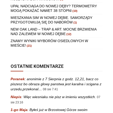
UPAŁ NADCIĄGA DO NOWEJ DĘBY? TERMOMETRY
MOGĄ POKAZAĆ NAWET 38 STOPNI
(10)
MIESZKANIA SIM W NOWEJ DĘBIE. SAMORZĄDY
PRZYGOTOWUJĄ SIĘ DO NABORÓW
(1)
NEW OAK LAND – TRAP & ART. MOCNE BRZMIENIA
NAD ZALEWEM W NOWEJ DĘBIE
(12)
ZNAMY WYNIKI WYBORÓW OSIEDLOWYCH W
MIEŚCIE!
(21)
OSTATNIE KOMENTARZE
Poranek
:
anonimie z 7 Sierpnia z godz. 12,21, bacz co
piszesz bo obraza glowy panstwa jest karalna i scigana z
urzedu,przekonal…
08 sie 7:41
Niepis
:
Więc wiesniaku nie pisz w imieniu wszystkich.
07
sie 23:16
1-go Maja
:
Byłeś już w Brzostowej Górze swoim