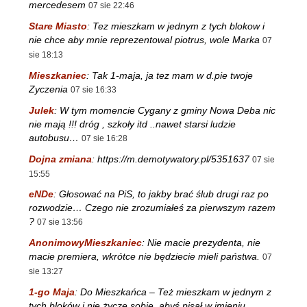
mercedesem
07 sie 22:46
Stare Miasto
:
Tez mieszkam w jednym z tych blokow i
nie chce aby mnie reprezentowal piotrus, wole Marka
07
sie 18:13
Mieszkaniec
:
Tak 1-maja, ja tez mam w d.pie twoje
Zyczenia
07 sie 16:33
Julek
:
W tym momencie Cygany z gminy Nowa Deba nic
nie mają !!! dróg , szkoły itd ..nawet starsi ludzie
autobusu…
07 sie 16:28
Dojna zmiana
:
https://m.demotywatory.pl/5351637
07 sie
15:55
eNDe
:
Głosować na PiS, to jakby brać ślub drugi raz po
rozwodzie… Czego nie zrozumiałeś za pierwszym razem
?
07 sie 13:56
AnonimowyMieszkaniec
:
Nie macie prezydenta, nie
macie premiera, wkrótce nie będziecie mieli państwa.
07
sie 13:27
1-go Maja
:
Do Mieszkańca – Też mieszkam w jednym z
tych bloków i nie życzę sobie, abyś pisał w imieniu