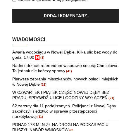
WIADOMOŚCI
Awaria wodociągu w Nowej Dębie. Kilka ulic bez wody do
godz. 17:00
N
(1)
Radni odrzucili referendum w sprawie secesji Chmielowa.
To jednak nie kończy sprawy
(41)
Pierwsze zebrania mieszkańców nowych osiedli miejskich
w Nowej Dębie
(21)
W CZWARTEK I PIĄTEK CZĘŚĆ NOWEJ DĘBY BEZ
PRĄDU. SPRAWDŹ ULICE I GODZINY WYŁĄCZEŃ
(21)
62 zarzuty dla 11 podejrzanych. Policjanci z Nowej Dęby
zakończyli śledztwo w sprawie przestępczości
narkotykowej
(11)
PONAD 178 MLN ZŁ NA DROGI NA PODKARPACIU.
RUSZYŁ NABÓR WNIOSKÓW
(8)