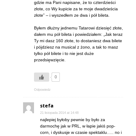
gdzie ma Pani napisane, że to czterdzieści
złote, co Wy kupicie za te moje dwadzieścia
złote” – i wyszedłem ze dwa i pół bileta.
Byłem dłużny jednemu Tatarowi dziesięć złote,
dałem mu pół bileta i powiedziałem: „Jak teraz
Ty mi dasz 160 złote, to dostaniesz dwa bilete
i pójdziesz na musical z żono, a tak to masz
tylko pół bilete i to nie jest duże
przedsięwzięcie.
0
Odpowiedz
stefa
21 listopada 2014 at 14:48
najlepiej byłoby pewnie by było za
darmochę jak w PRL, w łapie jakiś pop-
corn, i dyskusje w czasie spektaklu….. no i