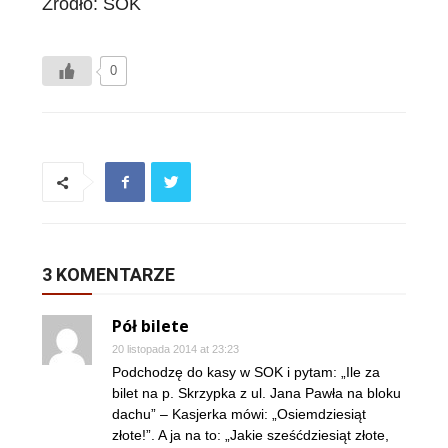
Źródło: SOK
0
3 KOMENTARZE
Pół bilete
20 listopada 2014 at 23:23
Podchodzę do kasy w SOK i pytam: „Ile za
bilet na p. Skrzypka z ul. Jana Pawła na bloku
dachu” – Kasjerka mówi: „Osiemdziesiąt
złote!”. A ja na to: „Jakie sześćdziesiąt złote,