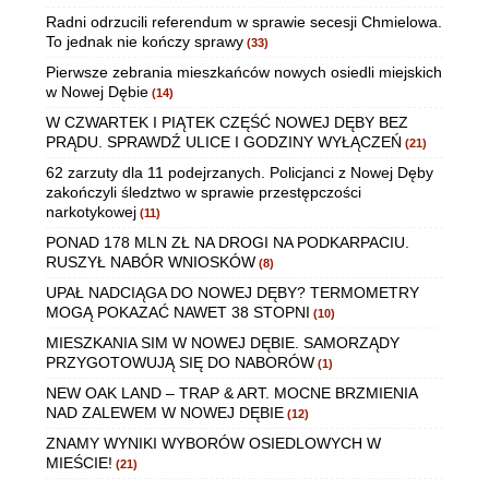
Radni odrzucili referendum w sprawie secesji Chmielowa.
To jednak nie kończy sprawy
(33)
Pierwsze zebrania mieszkańców nowych osiedli miejskich
w Nowej Dębie
(14)
W CZWARTEK I PIĄTEK CZĘŚĆ NOWEJ DĘBY BEZ
PRĄDU. SPRAWDŹ ULICE I GODZINY WYŁĄCZEŃ
(21)
62 zarzuty dla 11 podejrzanych. Policjanci z Nowej Dęby
zakończyli śledztwo w sprawie przestępczości
narkotykowej
(11)
PONAD 178 MLN ZŁ NA DROGI NA PODKARPACIU.
RUSZYŁ NABÓR WNIOSKÓW
(8)
UPAŁ NADCIĄGA DO NOWEJ DĘBY? TERMOMETRY
MOGĄ POKAZAĆ NAWET 38 STOPNI
(10)
MIESZKANIA SIM W NOWEJ DĘBIE. SAMORZĄDY
PRZYGOTOWUJĄ SIĘ DO NABORÓW
(1)
NEW OAK LAND – TRAP & ART. MOCNE BRZMIENIA
NAD ZALEWEM W NOWEJ DĘBIE
(12)
ZNAMY WYNIKI WYBORÓW OSIEDLOWYCH W
MIEŚCIE!
(21)