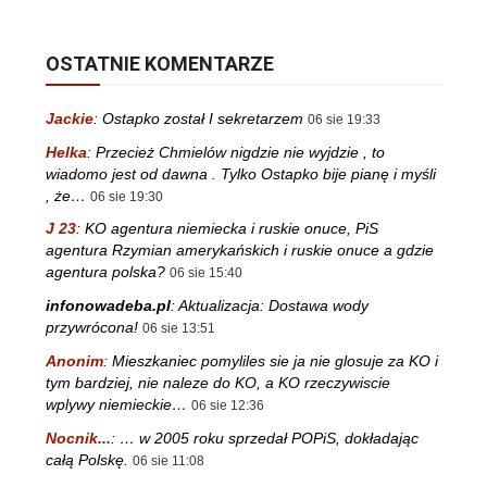
OSTATNIE KOMENTARZE
Jackie
:
Ostapko został I sekretarzem
06 sie 19:33
Helka
:
Przecież Chmielów nigdzie nie wyjdzie , to
wiadomo jest od dawna . Tylko Ostapko bije pianę i myśli
, że…
06 sie 19:30
J 23
:
KO agentura niemiecka i ruskie onuce, PiS
agentura Rzymian amerykańskich i ruskie onuce a gdzie
agentura polska?
06 sie 15:40
infonowadeba.pl
:
Aktualizacja: Dostawa wody
przywrócona!
06 sie 13:51
Anonim
:
Mieszkaniec pomyliles sie ja nie glosuje za KO i
tym bardziej, nie naleze do KO, a KO rzeczywiscie
wplywy niemieckie…
06 sie 12:36
Nocnik...
:
… w 2005 roku sprzedał POPiS, dokładając
całą Polskę.
06 sie 11:08