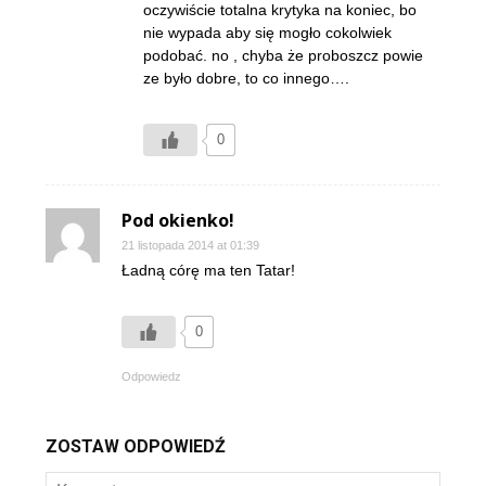
oczywiście totalna krytyka na koniec, bo
nie wypada aby się mogło cokolwiek
podobać. no , chyba że proboszcz powie
ze było dobre, to co innego….
0
Pod okienko!
21 listopada 2014 at 01:39
Ładną córę ma ten Tatar!
0
Odpowiedz
ZOSTAW ODPOWIEDŹ