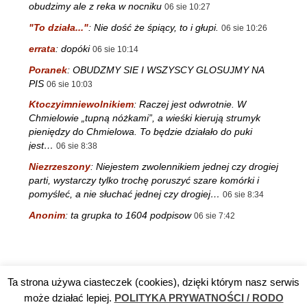
obudzimy ale z reka w nocniku
06 sie 10:27
"To działa..."
:
Nie dość że śpiący, to i głupi.
06 sie 10:26
errata
:
dopóki
06 sie 10:14
Poranek
:
OBUDZMY SIE I WSZYSCY GLOSUJMY NA
PIS
06 sie 10:03
Ktoczyimniewolnikiem
:
Raczej jest odwrotnie. W
Chmielowie „tupną nóżkami”, a wieśki kierują strumyk
pieniędzy do Chmielowa. To będzie działało do puki
jest…
06 sie 8:38
Niezrzeszony
:
Niejestem zwolennikiem jednej czy drogiej
parti, wystarczy tylko trochę poruszyć szare komórki i
pomyśleć, a nie słuchać jednej czy drogiej…
06 sie 8:34
Anonim
:
ta grupka to 1604 podpisow
06 sie 7:42
Ta strona używa ciasteczek (cookies), dzięki którym nasz serwis
Reklama
TV DĘBA
Polityka prywatności / RODO
Kontakt
może działać lepiej.
POLITYKA PRYWATNOŚCI / RODO