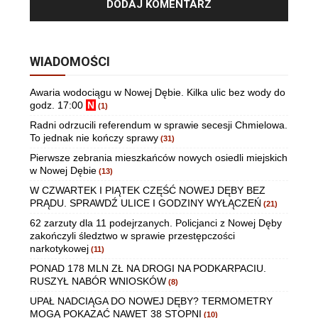
WIADOMOŚCI
Awaria wodociągu w Nowej Dębie. Kilka ulic bez wody do
godz. 17:00
N
(1)
Radni odrzucili referendum w sprawie secesji Chmielowa.
To jednak nie kończy sprawy
(31)
Pierwsze zebrania mieszkańców nowych osiedli miejskich
w Nowej Dębie
(13)
W CZWARTEK I PIĄTEK CZĘŚĆ NOWEJ DĘBY BEZ
PRĄDU. SPRAWDŹ ULICE I GODZINY WYŁĄCZEŃ
(21)
62 zarzuty dla 11 podejrzanych. Policjanci z Nowej Dęby
zakończyli śledztwo w sprawie przestępczości
narkotykowej
(11)
PONAD 178 MLN ZŁ NA DROGI NA PODKARPACIU.
RUSZYŁ NABÓR WNIOSKÓW
(8)
UPAŁ NADCIĄGA DO NOWEJ DĘBY? TERMOMETRY
MOGĄ POKAZAĆ NAWET 38 STOPNI
(10)