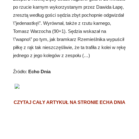
po rzucie karnym wykorzystanym przez Dawida Łapę,
zresztą według gości sędzia zbyt pochopnie odgwizdał
\”jedenastkę\”. Wyrównał, także z rzutu karnego,
Tomasz Warzocha (90+1). Sędzia wskazał na
\”wapno\” po tym, jak bramkarz Rzemieślnika wypuścił
piłkę z rąk tak nieszczęśliwie, że ta trafiła z kolei w rękę
jednego z jego kolegów z zespołu (…)
Źródło:
Echo Dnia
CZYTAJ CAŁY ARTYKUŁ NA STRONIE ECHA DNIA