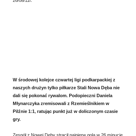
26/08/11r.
W środowej kolejce czwartej ligi podkarpackiej z
naszych drużyn tylko piłkarze Stali Nowa Dęba nie
dali się pokonać rywalom.
Podopieczni Daniela
Młynarczyka zremisowali z Rzemieślnikiem w
Pilźnie 1:1, ratując punkt już w doliczonym czasie
gry.
Zespół z Nowej Dęby stracił najpierw gola w 26 minucie