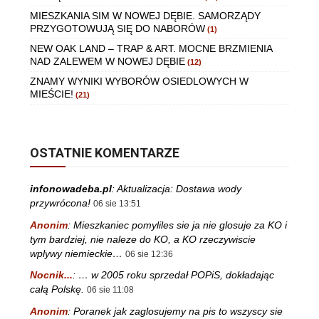
MIESZKANIA SIM W NOWEJ DĘBIE. SAMORZĄDY
PRZYGOTOWUJĄ SIĘ DO NABORÓW
(1)
NEW OAK LAND – TRAP & ART. MOCNE BRZMIENIA
NAD ZALEWEM W NOWEJ DĘBIE
(12)
ZNAMY WYNIKI WYBORÓW OSIEDLOWYCH W
MIEŚCIE!
(21)
OSTATNIE KOMENTARZE
infonowadeba.pl
:
Aktualizacja: Dostawa wody
przywrócona!
06 sie 13:51
Anonim
:
Mieszkaniec pomyliles sie ja nie glosuje za KO i
tym bardziej, nie naleze do KO, a KO rzeczywiscie
wplywy niemieckie…
06 sie 12:36
Nocnik...
:
… w 2005 roku sprzedał POPiS, dokładając
całą Polskę.
06 sie 11:08
Anonim
:
Poranek jak zaglosujemy na pis to wszyscy sie