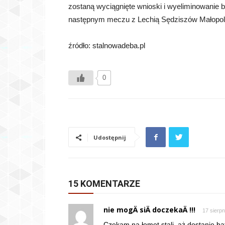
zostaną wyciągnięte wnioski i wyeliminowanie 
następnym meczu z Lechią Sędziszów Małopolsk
źródło: stalnowadeba.pl
0
Udostępnij
15 KOMENTARZE
nie mogÄ siÄ doczekaÄ !!!
17 sierpn
Czekam na łomot stali ,aż dostanie ba