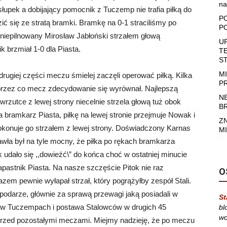
na
w słupek a dobijający pomocnik z Tuczemp nie trafia piłką do
P
ć się ze stratą bramki. Bramkę na 0-1 straciliśmy po
P
e niepilnowany Mirosław Jabłoński strzałem głową
U
k brzmiał 1-0 dla Piasta.
T
S
M
ugiej części meczu śmielej zaczęli operować piłką. Kilka
P
przez co mecz zdecydowanie się wyrównał. Najlepszą
N
rzutce z lewej strony niecelnie strzela głową tuż obok
B
 bramkarz Piasta, piłkę na lewej stronie przejmuje Nowak i
Z
konuje go strzałem z lewej strony. Doświadczony Karnas
MI
awła był na tyle mocny, że piłka po rękach bramkarza
dało się ,,dowieźć\” do końca choć w ostatniej minucie
astnik Piasta. Na nasze szczęście Pitok nie raz
O
azem pewnie wyłapał strzał, który pogrążyłby zespół Stali.
odarze, głównie za sprawą przewagi jaką posiadali w
St
ty w Tuczempach i postawa Stalowców w drugich 45
bl
wo
przed pozostałymi meczami. Miejmy nadzieję, że po meczu