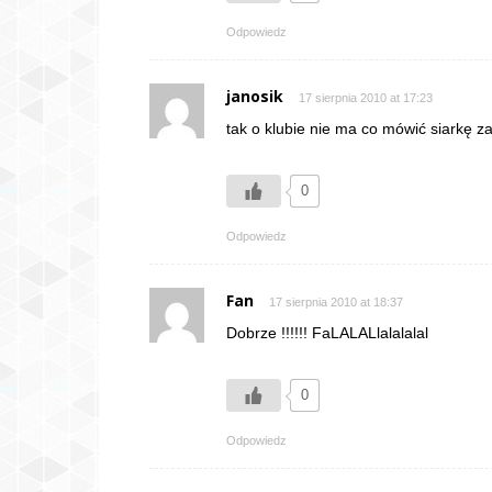
Odpowiedz
janosik
17 sierpnia 2010 at 17:23
tak o klubie nie ma co mówić siarkę zab
0
Odpowiedz
Fan
17 sierpnia 2010 at 18:37
Dobrze !!!!!! FaLALALlalalalal
0
Odpowiedz