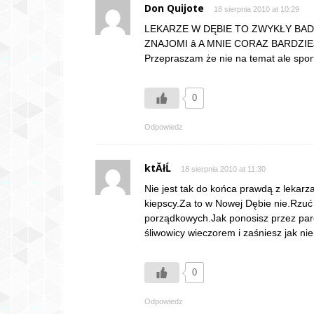
Don Quijote
18 sierpnia 2010 at 10:29
LEKARZE W DĘBIE TO ZWYKŁY BADZ
ZNAJOMI â A MNIE CORAZ BARDZIEJ
Przepraszam że nie na temat ale sport 
0
Odpowiedz
ktĂłĹ
18 sierpnia 2010 at 11:30
Nie jest tak do końca prawdą z lekarz
kiepscy.Za to w Nowej Dębie nie.Rzuć
porządkowych.Jak ponosisz przez parę
śliwowicy wieczorem i zaśniesz jak n
0
Odpowiedz