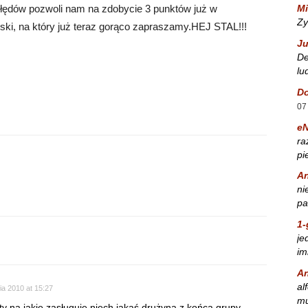
Mi
błędów pozwoli nam na zdobycie 3 punktów już w
Zy
i, na który już teraz gorąco zapraszamy.HEJ STAL!!!
Ju
De
lu
Do
07
e
ra
pi
A
ni
pa
1-
je
im
A
al
ia 2010 at 15:27
mu
ty na jakie zasługuję,niech jakaś drużyna z końca grupy