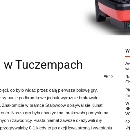
W
a w Tuczempach
Aw
wo
15
Ra
Ch
ęci, co było widać przez całą pierwsza połowę gry.
Pi
mi
 sytuacje
podbramkowe jednak wyraźnie brakowało
W
i. Znakomicie w bramce Stalowców spisywał się Kunat,
B
onto. Nasza gra była chaotyczna, brakowało pomysłu na
W
elnych i zawodnicy Piasta niemal zawsze okazywali się
62
Dę
przegrywałaby 0-1 kiedy to po akcji lewa stroną i wycofaniu