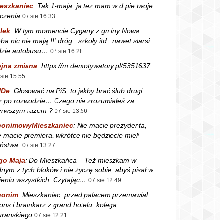
eszkaniec
:
Tak 1-maja, ja tez mam w d.pie twoje
czenia
07 sie 16:33
lek
:
W tym momencie Cygany z gminy Nowa
ba nic nie mają !!! dróg , szkoły itd ..nawet starsi
dzie autobusu…
07 sie 16:28
jna zmiana
:
https://m.demotywatory.pl/5351637
 sie 15:55
NDe
:
Głosować na PiS, to jakby brać ślub drugi
z po rozwodzie… Czego nie zrozumiałeś za
erwszym razem ?
07 sie 13:56
nonimowyMieszkaniec
:
Nie macie prezydenta,
e macie premiera, wkrótce nie będziecie mieli
ństwa.
07 sie 13:27
go Maja
:
Do Mieszkańca – Też mieszkam w
dnym z tych bloków i nie życzę sobie, abyś pisał w
ieniu wszystkich. Czytając…
07 sie 12:49
nonim
:
Mieszkaniec, przed palacem przemawial
fons i bramkarz z grand hotelu, kolega
ranskiego
07 sie 12:21