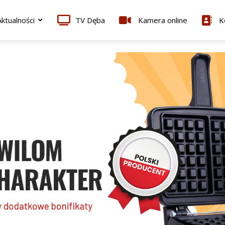
ktualności
TV Dęba
Kamera online
K