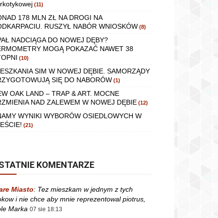
rkotykowej
(11)
ONAD 178 MLN ZŁ NA DROGI NA
ODKARPACIU. RUSZYŁ NABÓR WNIOSKÓW
(8)
PAŁ NADCIĄGA DO NOWEJ DĘBY?
ERMOMETRY MOGĄ POKAZAĆ NAWET 38
TOPNI
(10)
IESZKANIA SIM W NOWEJ DĘBIE. SAMORZĄDY
RZYGOTOWUJĄ SIĘ DO NABORÓW
(1)
EW OAK LAND – TRAP & ART. MOCNE
RZMIENIA NAD ZALEWEM W NOWEJ DĘBIE
(12)
NAMY WYNIKI WYBORÓW OSIEDLOWYCH W
EŚCIE!
(21)
STATNIE KOMENTARZE
are Miasto
:
Tez mieszkam w jednym z tych
okow i nie chce aby mnie reprezentowal piotrus,
le Marka
07 sie 18:13