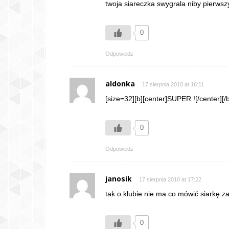
twoja siareczka swygrala niby pierwszy 
0
Odpowiedz
aldonka
17 sierpnia 2010 at 16:11
[size=32][b][center]SUPER ![/center][/b
0
Odpowiedz
janosik
17 sierpnia 2010 at 17:22
tak o klubie nie ma co mówić siarkę zab
0