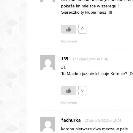
pokaże im miejsce w szeregu!!
Siareczko ty klubie nasz !!!!
0
Odpowiedz
135
17 sierpnia 2010 at 15:47
#1
To Majdan już nie kibicuje Koronie? ;D
0
Odpowiedz
fachurka
17 sierpnia 2010 at 16:06
korona pierwsze dwa mecze w pałe