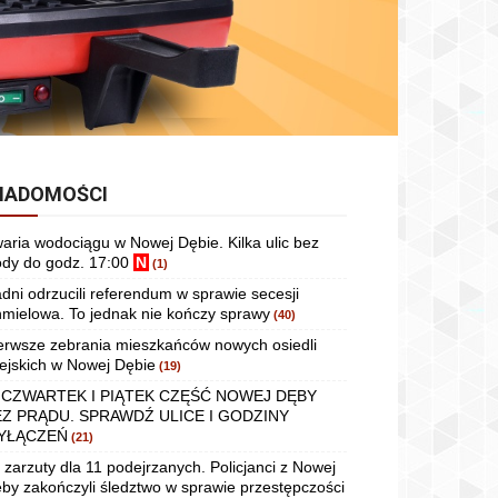
IADOMOŚCI
aria wodociągu w Nowej Dębie. Kilka ulic bez
dy do godz. 17:00
N
(1)
dni odrzucili referendum w sprawie secesji
mielowa. To jednak nie kończy sprawy
(40)
erwsze zebrania mieszkańców nowych osiedli
ejskich w Nowej Dębie
(19)
 CZWARTEK I PIĄTEK CZĘŚĆ NOWEJ DĘBY
EZ PRĄDU. SPRAWDŹ ULICE I GODZINY
YŁĄCZEŃ
(21)
 zarzuty dla 11 podejrzanych. Policjanci z Nowej
by zakończyli śledztwo w sprawie przestępczości