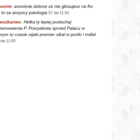
nonim
:
anonimie dobrze ze nie glosujesz na Ko
 to sa aszyscy patologia
07 sie 11:50
eszkaniec
:
Helka ty lepiej posluchaj
zemowienia P. Prezydenta sprzed Palacu w
orym to czasie nijaki premier sikal w portki i mdlal
 sie 11:05