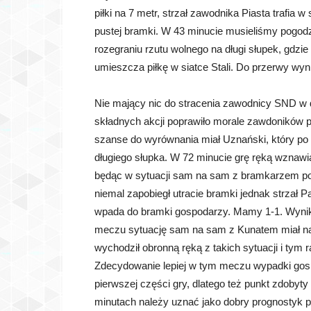
piłki na 7 metr, strzał zawodnika Piasta trafia 
pustej bramki. W 43 minucie musieliśmy pogodzi
rozegraniu rzutu wolnego na długi słupek, gdzi
umieszcza piłkę w siatce Stali. Do przerwy wyni
Nie mający nic do stracenia zawodnicy SND w dr
składnych akcji poprawiło morale zawdoników 
szanse do wyrównania miał Uznański, który po w
długiego słupka. W 72 minucie grę ręką wznawia
będąc w sytuacji sam na sam z bramkarzem po
niemal zapobiegł utracie bramki jednak strzał P
wpada do bramki gospodarzy. Mamy 1-1. Wynik u
meczu sytuację sam na sam z Kunatem miał nap
wychodził obronną ręką z takich sytuacji i tym r
Zdecydowanie lepiej w tym meczu wypadki gosp
pierwszej części gry, dlatego też punkt zdoby
minutach należy uznać jako dobry prognostyk 