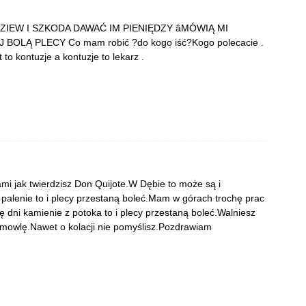
IEW I SZKODA DAWAĆ IM PIENIĘDZY âMÓWIĄ MI
 BOLĄ PLECY Co mam robić ?do kogo iść?Kogo polecacie .
to kontuzje a kontuzje to lekarz .
ami jak twierdzisz Don Quijote.W Dębie to może są i
 palenie to i plecy przestaną boleć.Mam w górach trochę prac
 dni kamienie z potoka to i plecy przestaną boleć.Walniesz
iemowlę.Nawet o kolacji nie pomyślisz.Pozdrawiam