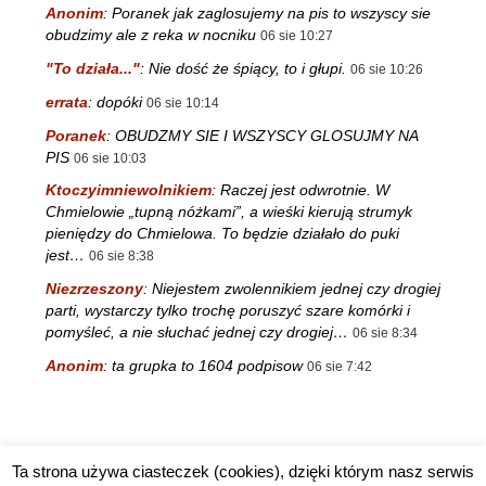
Anonim
:
Poranek jak zaglosujemy na pis to wszyscy sie
obudzimy ale z reka w nocniku
06 sie 10:27
"To działa..."
:
Nie dość że śpiący, to i głupi.
06 sie 10:26
errata
:
dopóki
06 sie 10:14
Poranek
:
OBUDZMY SIE I WSZYSCY GLOSUJMY NA
PIS
06 sie 10:03
Ktoczyimniewolnikiem
:
Raczej jest odwrotnie. W
Chmielowie „tupną nóżkami”, a wieśki kierują strumyk
pieniędzy do Chmielowa. To będzie działało do puki
jest…
06 sie 8:38
Niezrzeszony
:
Niejestem zwolennikiem jednej czy drogiej
parti, wystarczy tylko trochę poruszyć szare komórki i
pomyśleć, a nie słuchać jednej czy drogiej…
06 sie 8:34
Anonim
:
ta grupka to 1604 podpisow
06 sie 7:42
Ta strona używa ciasteczek (cookies), dzięki którym nasz serwis