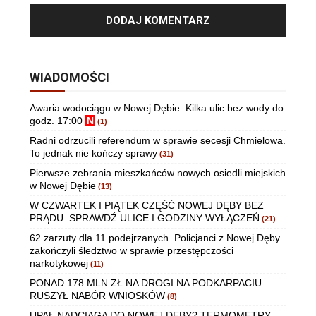
WIADOMOŚCI
Awaria wodociągu w Nowej Dębie. Kilka ulic bez wody do
godz. 17:00
N
(1)
Radni odrzucili referendum w sprawie secesji Chmielowa.
To jednak nie kończy sprawy
(31)
Pierwsze zebrania mieszkańców nowych osiedli miejskich
w Nowej Dębie
(13)
W CZWARTEK I PIĄTEK CZĘŚĆ NOWEJ DĘBY BEZ
PRĄDU. SPRAWDŹ ULICE I GODZINY WYŁĄCZEŃ
(21)
62 zarzuty dla 11 podejrzanych. Policjanci z Nowej Dęby
zakończyli śledztwo w sprawie przestępczości
narkotykowej
(11)
PONAD 178 MLN ZŁ NA DROGI NA PODKARPACIU.
RUSZYŁ NABÓR WNIOSKÓW
(8)
UPAŁ NADCIĄGA DO NOWEJ DĘBY? TERMOMETRY