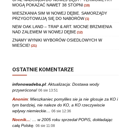
MOGĄ POKAZAĆ NAWET 38 STOPNI
(10)
MIESZKANIA SIM W NOWEJ DĘBIE. SAMORZĄDY
PRZYGOTOWUJĄ SIĘ DO NABORÓW
(1)
NEW OAK LAND – TRAP & ART. MOCNE BRZMIENIA
NAD ZALEWEM W NOWEJ DĘBIE
(12)
ZNAMY WYNIKI WYBORÓW OSIEDLOWYCH W
MIEŚCIE!
(21)
OSTATNIE KOMENTARZE
infonowadeba.pl
:
Aktualizacja: Dostawa wody
przywrócona!
06 sie 13:51
Anonim
:
Mieszkaniec pomyliles sie ja nie glosuje za KO i
tym bardziej, nie naleze do KO, a KO rzeczywiscie
wplywy niemieckie…
06 sie 12:36
Nocnik...
:
… w 2005 roku sprzedał POPiS, dokładając
całą Polskę.
06 sie 11:08