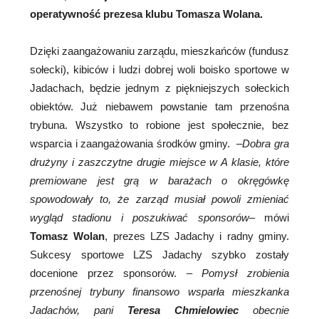
operatywność prezesa klubu Tomasza Wolana.
Dzięki zaangażowaniu zarządu, mieszkańców (fundusz
sołecki), kibiców i ludzi dobrej woli boisko sportowe w
Jadachach, będzie jednym z piękniejszych sołeckich
obiektów. Już niebawem powstanie tam przenośna
trybuna. Wszystko to robione jest społecznie, bez
wsparcia i zaangażowania środków gminy. –
Dobra gra
drużyny i zaszczytne drugie miejsce w A klasie, które
premiowane jest grą w barażach o okręgówkę
spowodowały to, że zarząd musiał powoli zmieniać
wygląd stadionu i poszukiwać sponsorów
– mówi
Tomasz Wolan
, prezes LZS Jadachy i radny gminy.
Sukcesy sportowe LZS Jadachy szybko zostały
docenione przez sponsorów. –
Pomysł zrobienia
przenośnej trybuny finansowo wsparła mieszkanka
Jadachów, pani
Teresa Chmielowiec
obecnie