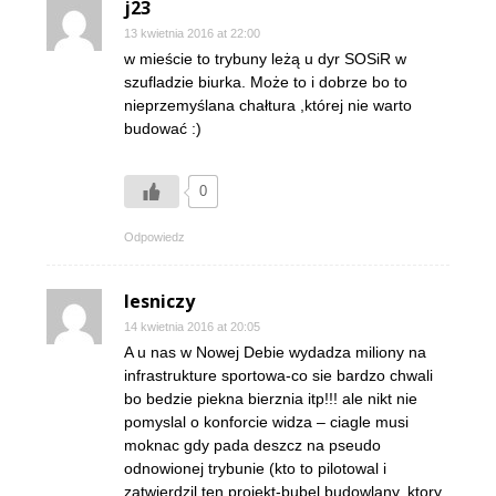
j23
13 kwietnia 2016 at 22:00
w mieście to trybuny leżą u dyr SOSiR w
szufladzie biurka. Może to i dobrze bo to
nieprzemyślana chałtura ,której nie warto
budować :)
0
Odpowiedz
lesniczy
14 kwietnia 2016 at 20:05
A u nas w Nowej Debie wydadza miliony na
infrastrukture sportowa-co sie bardzo chwali
bo bedzie piekna bierznia itp!!! ale nikt nie
pomyslal o konforcie widza – ciagle musi
moknac gdy pada deszcz na pseudo
odnowionej trybunie (kto to pilotowal i
zatwierdzil ten projekt-bubel budowlany, ktory