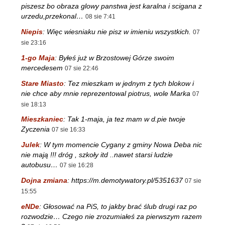
piszesz bo obraza glowy panstwa jest karalna i scigana z
urzedu,przekonal…
08 sie 7:41
Niepis
:
Więc wiesniaku nie pisz w imieniu wszystkich.
07
sie 23:16
1-go Maja
:
Byłeś już w Brzostowej Górze swoim
mercedesem
07 sie 22:46
Stare Miasto
:
Tez mieszkam w jednym z tych blokow i
nie chce aby mnie reprezentowal piotrus, wole Marka
07
sie 18:13
Mieszkaniec
:
Tak 1-maja, ja tez mam w d.pie twoje
Zyczenia
07 sie 16:33
Julek
:
W tym momencie Cygany z gminy Nowa Deba nic
nie mają !!! dróg , szkoły itd ..nawet starsi ludzie
autobusu…
07 sie 16:28
Dojna zmiana
:
https://m.demotywatory.pl/5351637
07 sie
15:55
eNDe
:
Głosować na PiS, to jakby brać ślub drugi raz po
rozwodzie… Czego nie zrozumiałeś za pierwszym razem