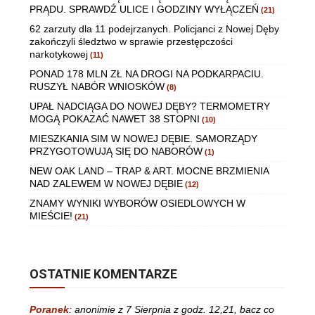
PRĄDU. SPRAWDŹ ULICE I GODZINY WYŁĄCZEŃ
(21)
62 zarzuty dla 11 podejrzanych. Policjanci z Nowej Dęby
zakończyli śledztwo w sprawie przestępczości
narkotykowej
(11)
PONAD 178 MLN ZŁ NA DROGI NA PODKARPACIU.
RUSZYŁ NABÓR WNIOSKÓW
(8)
UPAŁ NADCIĄGA DO NOWEJ DĘBY? TERMOMETRY
MOGĄ POKAZAĆ NAWET 38 STOPNI
(10)
MIESZKANIA SIM W NOWEJ DĘBIE. SAMORZĄDY
PRZYGOTOWUJĄ SIĘ DO NABORÓW
(1)
NEW OAK LAND – TRAP & ART. MOCNE BRZMIENIA
NAD ZALEWEM W NOWEJ DĘBIE
(12)
ZNAMY WYNIKI WYBORÓW OSIEDLOWYCH W
MIEŚCIE!
(21)
OSTATNIE KOMENTARZE
Poranek
:
anonimie z 7 Sierpnia z godz. 12,21, bacz co