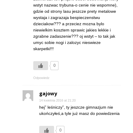
wstyt nazwac trybuna-o cenie nie wspomne),
gdzie od strony lasu jeszcze prety metalowe
wystaja i zagrazaja bespieczenstwu
dzieciakow??? a przeciez mozna bylo
niewielkim kosztem sprawic jakies lekkie i
zgrabne zadaszenie??? oj wstyt – to tak jak
umyc sobie nogi i zalozyc nieswieze
skarpetki!!!
0
Odpowiedz
gajowy
14 kwietnia 2016 at 21:20
hej” leśniczy”, ty jeszcze gimnazjum nie
ukończyłeś,a tyle już masz do powiedzenia
0