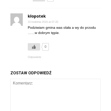
kłopotek
15 kwietnia 2016 at 07:20
Podziwiam gmina was olała a wy do przodu
……w dobrym tępie.
0
Odpowiedz
ZOSTAW ODPOWIEDŹ