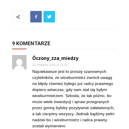
9 KOMENTARZE
Óczony_zza_miedzy
21 kwietnia 2016 at 12:22
Najciekawsze jest to proszę szanownych
czytelników, że wiceburmistrz zwrócił uwagę
na błędy również byłego już radcy prawnego
dopiero wówczas, gdy sam stał się byłym
wiceburmistrzem. Szkoda, że tak późno, bo
może wiele inwestycji i spraw przegranych
przez gminę byłoby pozytywnie załatwionych,
a tak cierpimy wszyscy. Jednak bądźmy pełni
nadziei bo i wiceburmistrz i radca prawny
zostali wymienieni.