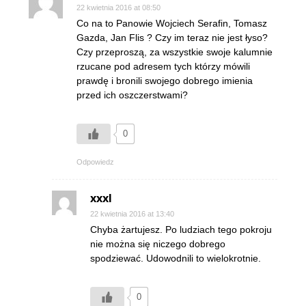
22 kwietnia 2016 at 08:50
Co na to Panowie Wojciech Serafin, Tomasz
Gazda, Jan Flis ? Czy im teraz nie jest łyso?
Czy przeproszą, za wszystkie swoje kalumnie
rzucane pod adresem tych którzy mówili
prawdę i bronili swojego dobrego imienia
przed ich oszczerstwami?
0
Odpowiedz
xxxl
22 kwietnia 2016 at 13:40
Chyba żartujesz. Po ludziach tego pokroju
nie można się niczego dobrego
spodziewać. Udowodnili to wielokrotnie.
0