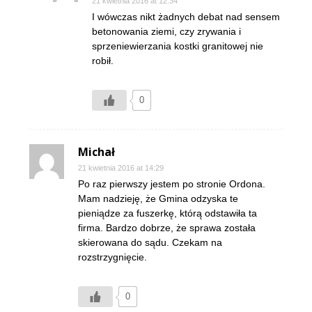
21 kwietnia 2016 at 12:34
I wówczas nikt żadnych debat nad sensem
betonowania ziemi, czy zrywania i
sprzeniewierzania kostki granitowej nie
robił.
0
Michał
21 kwietnia 2016 at 14:29
Po raz pierwszy jestem po stronie Ordona.
Mam nadzieję, że Gmina odzyska te
pieniądze za fuszerkę, którą odstawiła ta
firma. Bardzo dobrze, że sprawa została
skierowana do sądu. Czekam na
rozstrzygnięcie.
0