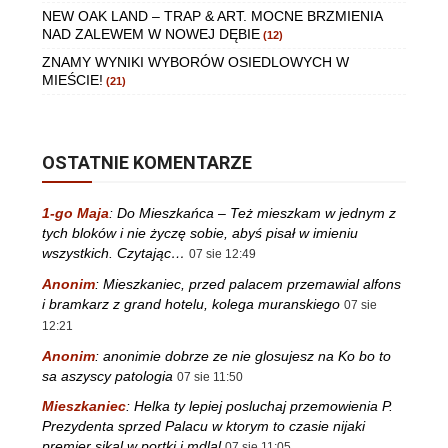
NEW OAK LAND – TRAP & ART. MOCNE BRZMIENIA
NAD ZALEWEM W NOWEJ DĘBIE
(12)
ZNAMY WYNIKI WYBORÓW OSIEDLOWYCH W
MIEŚCIE!
(21)
OSTATNIE KOMENTARZE
1-go Maja
:
Do Mieszkańca – Też mieszkam w jednym z
tych bloków i nie życzę sobie, abyś pisał w imieniu
wszystkich. Czytając…
07 sie 12:49
Anonim
:
Mieszkaniec, przed palacem przemawial alfons
i bramkarz z grand hotelu, kolega muranskiego
07 sie
12:21
Anonim
:
anonimie dobrze ze nie glosujesz na Ko bo to
sa aszyscy patologia
07 sie 11:50
Mieszkaniec
:
Helka ty lepiej posluchaj przemowienia P.
Prezydenta sprzed Palacu w ktorym to czasie nijaki
premier sikal w portki i mdlal
07 sie 11:05