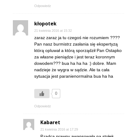
Odpowiedz
kłopotek
21 kwietnia 2016 at 15:32
zaraz zaraz ja tu czegoś nie rozumiem ????
Pan nasz burmistrz zasłania się ekspertyzą
którą opluwał a którą sporządził Pan Ostapko
za własne pieniądze i jest teraz koronnym
dowodem??? bua ha ha ha :) dobre. Mam
nadzieje że wygra w sądzie. Ale ta cała
sytuacja jest paranienormalna bua ha ha
0
Odpowiedz
Kabaret
21 kwietnia 2016 at 17:29
P.radca prawny awansowała na stołek