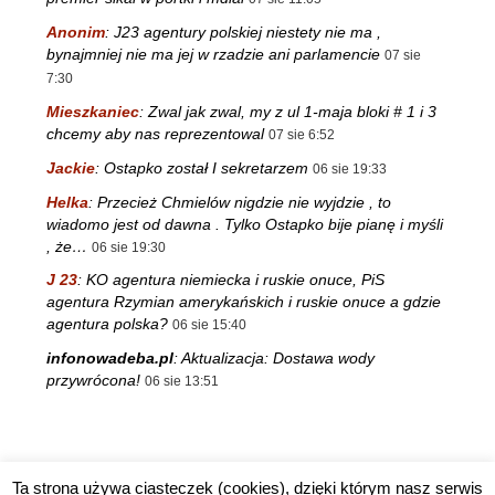
Anonim
:
J23 agentury polskiej niestety nie ma ,
bynajmniej nie ma jej w rzadzie ani parlamencie
07 sie
7:30
Mieszkaniec
:
Zwal jak zwal, my z ul 1-maja bloki # 1 i 3
chcemy aby nas reprezentowal
07 sie 6:52
Jackie
:
Ostapko został I sekretarzem
06 sie 19:33
Helka
:
Przecież Chmielów nigdzie nie wyjdzie , to
wiadomo jest od dawna . Tylko Ostapko bije pianę i myśli
, że…
06 sie 19:30
J 23
:
KO agentura niemiecka i ruskie onuce, PiS
agentura Rzymian amerykańskich i ruskie onuce a gdzie
agentura polska?
06 sie 15:40
infonowadeba.pl
:
Aktualizacja: Dostawa wody
przywrócona!
06 sie 13:51
Ta strona używa ciasteczek (cookies), dzięki którym nasz serwis