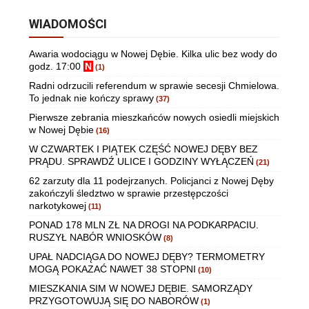
WIADOMOŚCI
Awaria wodociągu w Nowej Dębie. Kilka ulic bez wody do
godz. 17:00
N
(1)
Radni odrzucili referendum w sprawie secesji Chmielowa.
To jednak nie kończy sprawy
(37)
Pierwsze zebrania mieszkańców nowych osiedli miejskich
w Nowej Dębie
(16)
W CZWARTEK I PIĄTEK CZĘŚĆ NOWEJ DĘBY BEZ
PRĄDU. SPRAWDŹ ULICE I GODZINY WYŁĄCZEŃ
(21)
62 zarzuty dla 11 podejrzanych. Policjanci z Nowej Dęby
zakończyli śledztwo w sprawie przestępczości
narkotykowej
(11)
PONAD 178 MLN ZŁ NA DROGI NA PODKARPACIU.
RUSZYŁ NABÓR WNIOSKÓW
(8)
UPAŁ NADCIĄGA DO NOWEJ DĘBY? TERMOMETRY
MOGĄ POKAZAĆ NAWET 38 STOPNI
(10)
MIESZKANIA SIM W NOWEJ DĘBIE. SAMORZĄDY
PRZYGOTOWUJĄ SIĘ DO NABORÓW
(1)