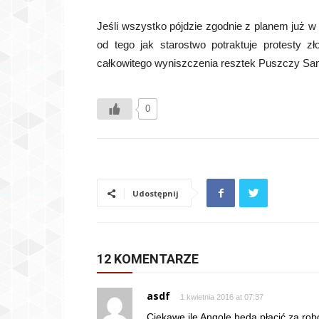
Jeśli wszystko pójdzie zgodnie z planem już 
od tego jak starostwo potraktuje protesty zł
całkowitego wyniszczenia resztek Puszczy Sando
0
Udostępnij
12 KOMENTARZE
asdf
1 kwietnia 2016 at 07:37
Ciekawe ile Angole będą płacić za ro