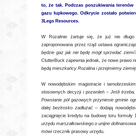
to, że tak. Podczas poszukiwania terenów
gazu łupkowego. Odkrycie zostało potwier
3Legs Resources.
W Rozalinie żartuje się, że już nie dług
zaproponowana przez rząd ustawa ograniczaj
będzie gaz jak nie będę mógł sprzedać ziemi
ClutterBuck zapewnia jednak, że nowe prawo ni
będą mieszkańcy Rozalina i przejmiemy ziemi
W nowodębskim magistracie i tarnobrzeskim
stosownych decyzji i pozwoleń –
Jeśli trzeba
Powstanie pól gazowych przyniesie gminie og
dalej beztrosko zadłużać –
dodają nowodębs
zaciągnięcie kredytu na budowę toru formuły 
urzędu marszałkowskiego o unijne dofinansowan
mówi rzecznik prasowy urzędu.