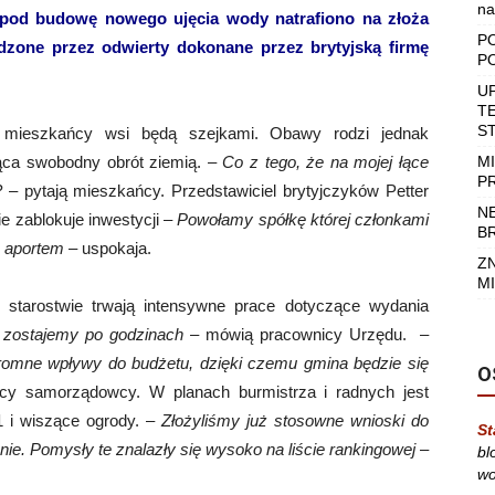
na
 pod budowę nowego ujęcia wody natrafiono na złoża
P
dzone przez odwierty dokonane przez brytyjską firmę
P
U
T
S
o mieszkańcy wsi będą szejkami. Obawy rodzi jednak
ąca swobodny obrót ziemią. –
Co z tego, że na mojej łące
M
P
?
– pytają mieszkańcy. Przedstawiciel brytyjczyków Petter
N
e zablokuje inwestycji –
Powołamy spółkę której członkami
B
ę aportem
– uspokaja.
Z
MI
 starostwie trwają intensywne prace dotyczące wydania
, zostajemy po godzinach
– mówią pracownicy Urzędu. –
romne wpływy do budżetu, dzięki czemu gmina będzie się
O
cy samorządowcy. W planach burmistrza i radnych jest
1 i wiszące ogrody. –
Złożyliśmy już stosowne wnioski do
St
ie. Pomysły te znalazły się wysoko na liście rankingowej
–
bl
wo