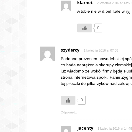
klarnet
2 kwietnia 2016 at 13:59
A tobie nie w d.pe!!!,ale w ryj
0
szydercy
1 kwietnia 2016 at 07:58
Podobno prezesem nowodębskiej spółk
co bada naprężenia skorupy ziemskiej 
już wiadomo że wokół firmy będą słupk
strona internetowa spółki. Panie Zyg
tej piłeczki do piłkarzyków nad zalew, d
0
Odpowiedz
Jacenty
1 kwietnia 2016 at 14:48