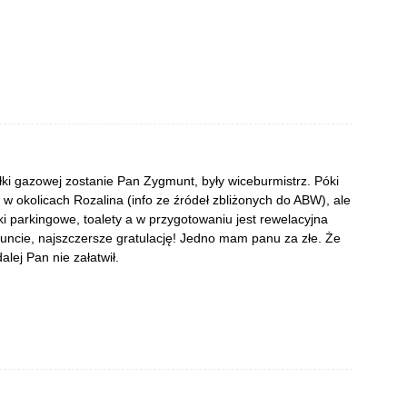
i gazowej zostanie Pan Zygmunt, były wiceburmistrz. Póki
w okolicach Rozalina (info ze źródeł zbliżonych do ABW), ale
i parkingowe, toalety a w przygotowaniu jest rewelacyjna
muncie, najszczersze gratulację! Jedno mam panu za złe. Że
alej Pan nie załatwił.