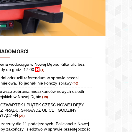
IADOMOŚCI
aria wodociągu w Nowej Dębie. Kilka ulic bez
dy do godz. 17:00
N
(1)
dni odrzucili referendum w sprawie secesji
mielowa. To jednak nie kończy sprawy
(40)
erwsze zebrania mieszkańców nowych osiedli
ejskich w Nowej Dębie
(19)
 CZWARTEK I PIĄTEK CZĘŚĆ NOWEJ DĘBY
EZ PRĄDU. SPRAWDŹ ULICE I GODZINY
YŁĄCZEŃ
(21)
 zarzuty dla 11 podejrzanych. Policjanci z Nowej
by zakończyli śledztwo w sprawie przestępczości