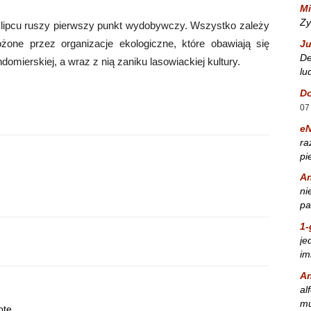
Mi
Zy
w lipcu ruszy pierwszy punkt wydobywczy. Wszystko zależy
ożone przez organizacje ekologiczne, które obawiają się
Ju
De
mierskiej, a wraz z nią zaniku lasowiackiej kultury.
lu
Do
07
e
ra
pi
A
ni
pa
1-
je
im
A
al
mu
botę…