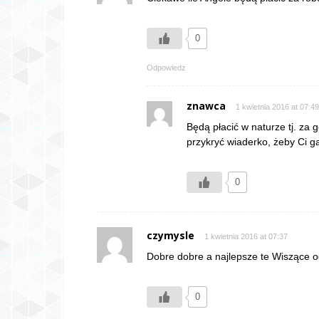
0
Odpowiedz
znawca
1 kwietnia 2016 at 07:49
Będą płacić w naturze tj. za
przykryć wiaderko, żeby Ci ga
0
czymysle
1 kwietnia 2016 at 07:37
Dobre dobre a najlepsze te Wiszące
0