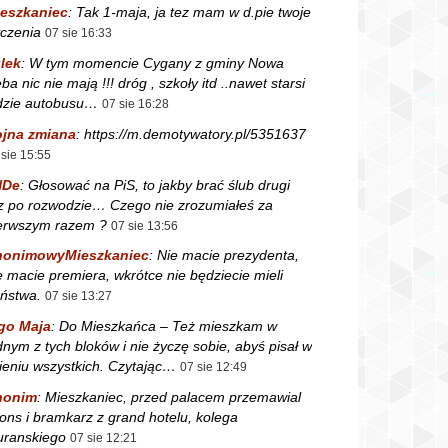
eszkaniec
:
Tak 1-maja, ja tez mam w d.pie twoje
czenia
07 sie 16:33
lek
:
W tym momencie Cygany z gminy Nowa
ba nic nie mają !!! dróg , szkoły itd ..nawet starsi
dzie autobusu…
07 sie 16:28
jna zmiana
:
https://m.demotywatory.pl/5351637
 sie 15:55
NDe
:
Głosować na PiS, to jakby brać ślub drugi
z po rozwodzie… Czego nie zrozumiałeś za
erwszym razem ?
07 sie 13:56
nonimowyMieszkaniec
:
Nie macie prezydenta,
e macie premiera, wkrótce nie będziecie mieli
ństwa.
07 sie 13:27
go Maja
:
Do Mieszkańca – Też mieszkam w
dnym z tych bloków i nie życzę sobie, abyś pisał w
ieniu wszystkich. Czytając…
07 sie 12:49
nonim
:
Mieszkaniec, przed palacem przemawial
fons i bramkarz z grand hotelu, kolega
ranskiego
07 sie 12:21