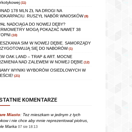
rkotykowej
(11)
ONAD 178 MLN ZŁ NA DROGI NA
ODKARPACIU. RUSZYŁ NABÓR WNIOSKÓW
(8)
PAŁ NADCIĄGA DO NOWEJ DĘBY?
ERMOMETRY MOGĄ POKAZAĆ NAWET 38
TOPNI
(10)
IESZKANIA SIM W NOWEJ DĘBIE. SAMORZĄDY
RZYGOTOWUJĄ SIĘ DO NABORÓW
(1)
EW OAK LAND – TRAP & ART. MOCNE
RZMIENIA NAD ZALEWEM W NOWEJ DĘBIE
(12)
NAMY WYNIKI WYBORÓW OSIEDLOWYCH W
EŚCIE!
(21)
STATNIE KOMENTARZE
are Miasto
:
Tez mieszkam w jednym z tych
okow i nie chce aby mnie reprezentowal piotrus,
le Marka
07 sie 18:13