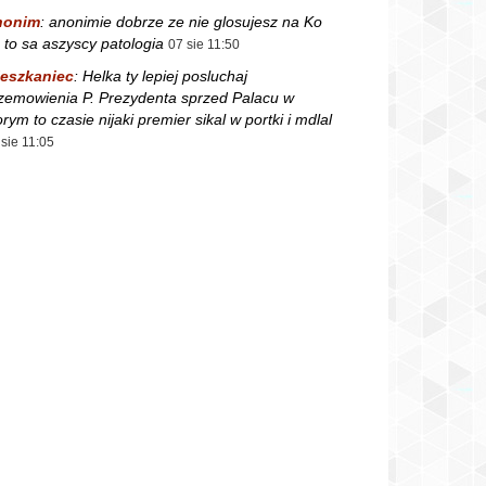
nonim
:
anonimie dobrze ze nie glosujesz na Ko
 to sa aszyscy patologia
07 sie 11:50
eszkaniec
:
Helka ty lepiej posluchaj
zemowienia P. Prezydenta sprzed Palacu w
orym to czasie nijaki premier sikal w portki i mdlal
 sie 11:05