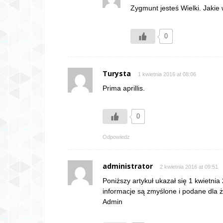
Zygmunt jesteś Wielki. Jakie 
0
Turysta
1 kwietnia 2016 at 08:06
Prima aprillis.
0
Odpowiedz
administrator
2 kwietnia 2016 at 09:51
Poniższy artykuł ukazał się 1 kwietni
informacje są zmyślone i podane dla 
Admin