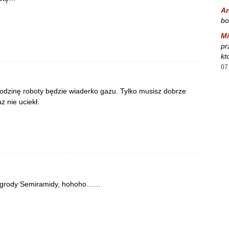
A
bo
Mi
pr
kt
07
 godzinę roboty będzie wiaderko gazu. Tylko musisz dobrze
z nie uciekł.
 ogrody Semiramidy, hohoho……