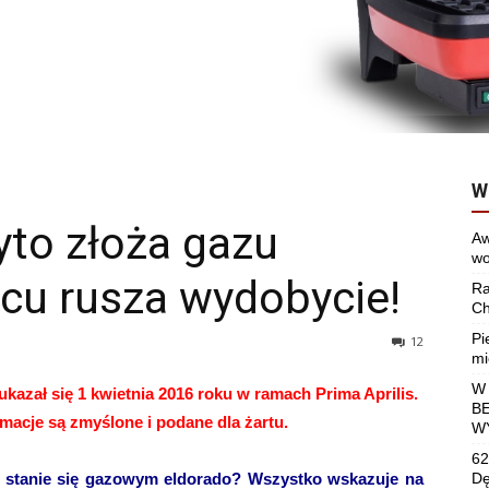
W
yto złoża gazu
Aw
wo
cu rusza wydobycie!
Ra
Ch
Pi
12
mi
W
 ukazał się 1 kwietnia 2016 roku w ramach Prima Aprilis.
B
macje są zmyślone i podane dla żartu.
W
62
 stanie się gazowym eldorado? Wszystko wskazuje na
Dę