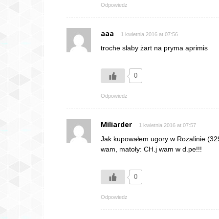
Odpowiedz
aaa
1 kwietnia 2016 at 07:56
troche slaby żart na pryma aprimis
0
Odpowiedz
Miliarder
1 kwietnia 2016 at 07:57
Jak kupowałem ugory w Rozalinie (32
wam, matoły: CH.j wam w d.pe!!!
0
Odpowiedz