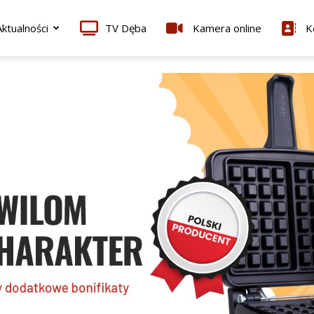
ktualności
TV Dęba
Kamera online
K