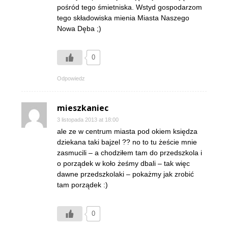
pośród tego śmietniska. Wstyd gospodarzom
tego składowiska mienia Miasta Naszego
Nowa Dęba ;)
0
Odpowiedz
mieszkaniec
3 listopada 2013 at 18:00
ale ze w centrum miasta pod okiem księdza
dziekana taki bajzel ?? no to tu żeście mnie
zasmucili – a chodziłem tam do przedszkola i
o porządek w koło żeśmy dbali – tak więc
dawne przedszkolaki – pokażmy jak zrobić
tam porządek :)
0