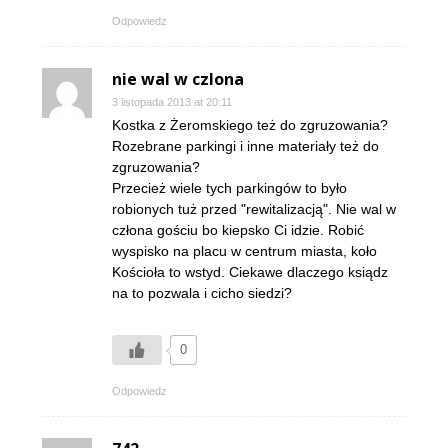
Odpowiedz
nie wal w czlona
3 listopada 2013 at 20:11
Kostka z Żeromskiego też do zgruzowania?
Rozebrane parkingi i inne materiały też do
zgruzowania?
Przecież wiele tych parkingów to było
robionych tuż przed "rewitalizacją". Nie wal w
człona gościu bo kiepsko Ci idzie. Robić
wyspisko na placu w centrum miasta, koło
Kościoła to wstyd. Ciekawe dlaczego ksiądz
na to pozwala i cicho siedzi?
0
Odpowiedz