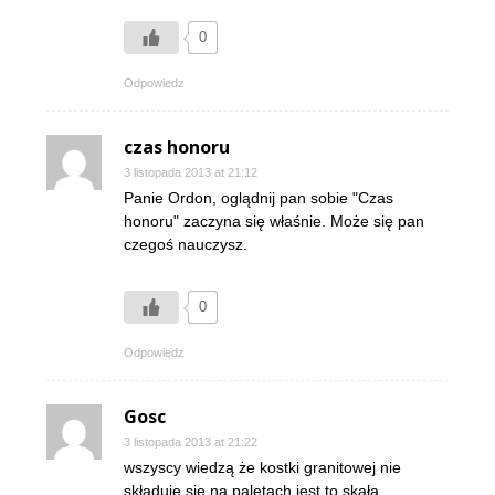
0
Odpowiedz
czas honoru
3 listopada 2013 at 21:12
Panie Ordon, oglądnij pan sobie "Czas
honoru" zaczyna się właśnie. Może się pan
czegoś nauczysz.
0
Odpowiedz
Gosc
3 listopada 2013 at 21:22
wszyscy wiedzą że kostki granitowej nie
składuje się na paletach jest to skała