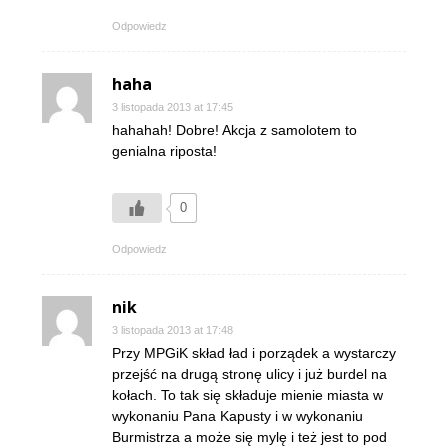
Odpowiedz
haha
3 listopada 2013 at 17:45
hahahah! Dobre! Akcja z samolotem to
genialna riposta!
0
Odpowiedz
nik
3 listopada 2013 at 17:48
Przy MPGiK skład ład i porządek a wystarczy
przejść na drugą stronę ulicy i już burdel na
kołach. To tak się składuje mienie miasta w
wykonaniu Pana Kapusty i w wykonaniu
Burmistrza a może się mylę i też jest to pod