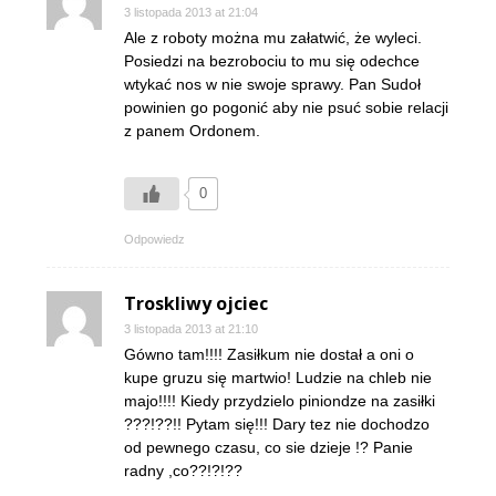
3 listopada 2013 at 21:04
Ale z roboty można mu załatwić, że wyleci.
Posiedzi na bezrobociu to mu się odechce
wtykać nos w nie swoje sprawy. Pan Sudoł
powinien go pogonić aby nie psuć sobie relacji
z panem Ordonem.
0
Odpowiedz
Troskliwy ojciec
3 listopada 2013 at 21:10
Gówno tam!!!! Zasiłkum nie dostał a oni o
kupe gruzu się martwio! Ludzie na chleb nie
majo!!!! Kiedy przydzielo piniondze na zasiłki
???!??!! Pytam się!!! Dary tez nie dochodzo
od pewnego czasu, co sie dzieje !? Panie
radny ,co??!?!??