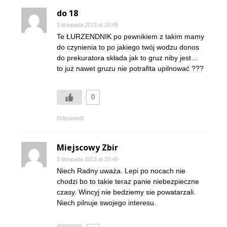
do 18
3 listopada 2013 at 20:45
Te ŁURZENDNIK po pewnikiem z takim mamy
do czynienia to po jakiego twój wodzu donos
do prekuratora składa jak to gruz niby jest…
to już nawet gruzu nie potrafita upilnować ???
0
Odpowiedz
Miejscowy Zbir
3 listopada 2013 at 20:49
Niech Radny uważa. Lepi po nocach nie
chodzi bo to takie teraz panie niebezpieczne
czasy. Wincyj nie bedziemy sie powatarzali.
Niech pilnuje swojego interesu.