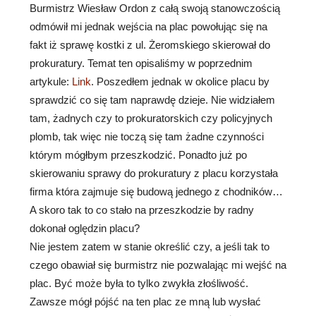
Burmistrz Wiesław Ordon z całą swoją stanowczością
odmówił mi jednak wejścia na plac powołując się na
fakt iż sprawę kostki z ul. Żeromskiego skierował do
prokuratury. Temat ten opisaliśmy w poprzednim
artykule:
Link
. Poszedłem jednak w okolice placu by
sprawdzić co się tam naprawdę dzieje. Nie widziałem
tam, żadnych czy to prokuratorskich czy policyjnych
plomb, tak więc nie toczą się tam żadne czynności
którym mógłbym przeszkodzić. Ponadto już po
skierowaniu sprawy do prokuratury z placu korzystała
firma która zajmuje się budową jednego z chodników…
A skoro tak to co stało na przeszkodzie by radny
dokonał oględzin placu?
Nie jestem zatem w stanie określić czy, a jeśli tak to
czego obawiał się burmistrz nie pozwalając mi wejść na
plac. Być może była to tylko zwykła złośliwość.
Zawsze mógł pójść na ten plac ze mną lub wysłać