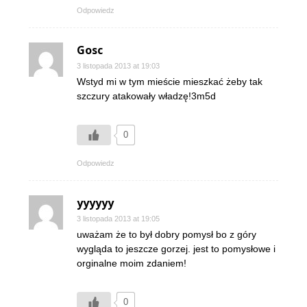
Odpowiedz
Gosc
3 listopada 2013 at 19:03
Wstyd mi w tym mieście mieszkać żeby tak
szczury atakowały władzę!3m5d
0
Odpowiedz
yyyyyy
3 listopada 2013 at 19:05
uważam że to był dobry pomysł bo z góry
wygląda to jeszcze gorzej. jest to pomysłowe i
orginalne moim zdaniem!
0