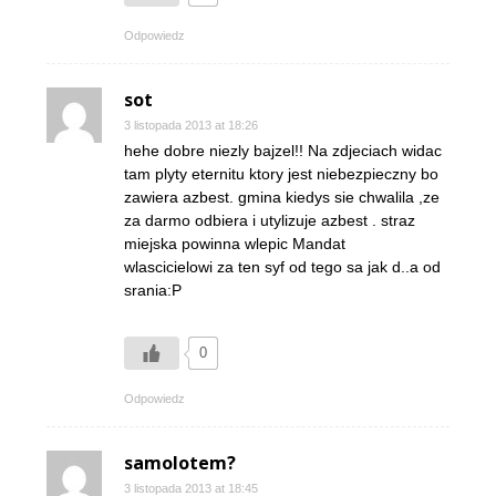
Odpowiedz
sot
3 listopada 2013 at 18:26
hehe dobre niezly bajzel!! Na zdjeciach widac
tam plyty eternitu ktory jest niebezpieczny bo
zawiera azbest. gmina kiedys sie chwalila ,ze
za darmo odbiera i utylizuje azbest . straz
miejska powinna wlepic Mandat
wlascicielowi za ten syf od tego sa jak d..a od
srania:P
0
Odpowiedz
samolotem?
3 listopada 2013 at 18:45