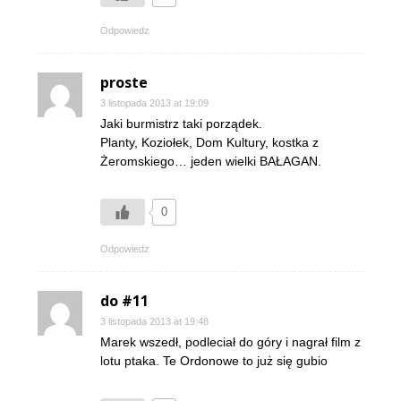
Odpowiedz
proste
3 listopada 2013 at 19:09
Jaki burmistrz taki porządek.
Planty, Koziołek, Dom Kultury, kostka z
Żeromskiego… jeden wielki BAŁAGAN.
0
Odpowiedz
do #11
3 listopada 2013 at 19:48
Marek wszedł, podleciał do góry i nagrał film z
lotu ptaka. Te Ordonowe to już się gubio