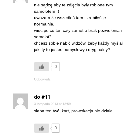
nie sądzę aby te zdjęcia były robione tym
samolotem :)
uważam że wszedłeś tam i zrobiłeś je
normalnie.
więc po co ten cały zamęt o brak pozwolenia i
samolot?
chcesz sobie nabić widzów, żeby każdy myślał
jaki ty to jesteś pomysłowy i oryginalny?
0
Odpowiedz
do #11
3 listopada 2013 at 18:59
słaba ten twój żart, prowokacja nie działa
0