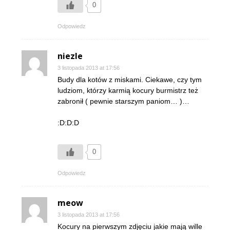
0
Odpowiedz
niezle
3 listopada 2013 at 17:56
Budy dla kotów z miskami. Ciekawe, czy tym
ludziom, którzy karmią kocury burmistrz też
zabronił ( pewnie starszym paniom… )…
:D:D:D
0
Odpowiedz
meow
3 listopada 2013 at 17:56
Kocury na pierwszym zdjęciu jakie mają wille