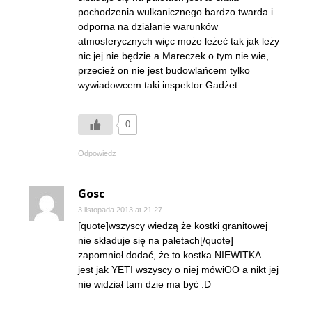
pochodzenia wulkanicznego bardzo twarda i
odporna na działanie warunków
atmosferycznych więc może leżeć tak jak leży
nic jej nie będzie a Mareczek o tym nie wie,
przecież on nie jest budowlańcem tylko
wywiadowcem taki inspektor Gadżet
0
Odpowiedz
Gosc
3 listopada 2013 at 21:27
[quote]wszyscy wiedzą że kostki granitowej
nie składuje się na paletach[/quote]
zapomnioł dodać, że to kostka NIEWITKA…
jest jak YETI wszyscy o niej mówiOO a nikt jej
nie widział tam dzie ma być :D