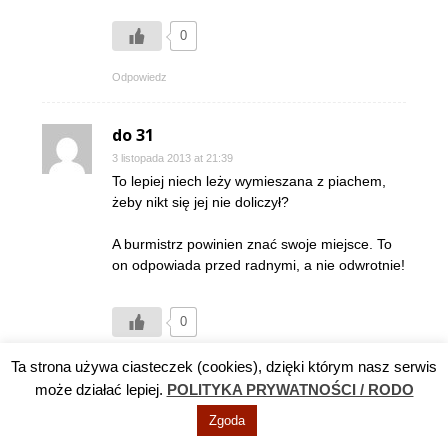
0
Odpowiedz
do 31
3 listopada 2013 at 21:39
To lepiej niech leży wymieszana z piachem,
żeby nikt się jej nie doliczył?
A burmistrz powinien znać swoje miejsce. To
on odpowiada przed radnymi, a nie odwrotnie!
0
Odpowiedz
Ta strona używa ciasteczek (cookies), dzięki którym nasz serwis
może działać lepiej.
POLITYKA PRYWATNOŚCI / RODO
do # 35
Zgoda
3 listopada 2013 at 21:46