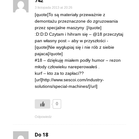
742
3 listopada 2013 at 20:26
[quote]To są materiały przeważnie z
demontażu przeznaczone do zgruzowania
przez specjalne maszyny .[/quote]
:D:D:D Czytam i hihram się – @18 przeczytaj
pan własny post – aby w przyszłości -
[quote]Nie wygłupiaj się i nie rób z siebie
pajaca[/quote]
#18 – dziękuję miałem podły humor – rezon
młody człowieku nareperowałeś .
kurf – kto za to zapłaci??
[url]http://www.sescoi.com/industry-
solutions/special-machines/[/url]
0
Odpowiedz
Do 18