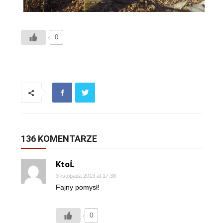
0
136 KOMENTARZE
KtoĹ
3 listopada 2013 at 17:38
Fajny pomysł!
0