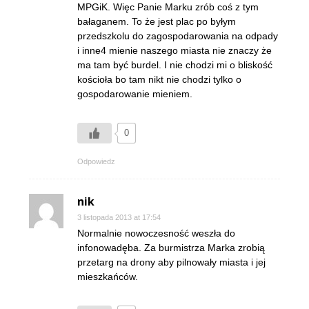
MPGiK. Więc Panie Marku zrób coś z tym
bałaganem. To że jest plac po byłym
przedszkolu do zagospodarowania na odpady
i inne4 mienie naszego miasta nie znaczy że
ma tam być burdel. I nie chodzi mi o bliskość
kościoła bo tam nikt nie chodzi tylko o
gospodarowanie mieniem.
0
Odpowiedz
nik
3 listopada 2013 at 17:54
Normalnie nowoczesność weszła do
infonowadęba. Za burmistrza Marka zrobią
przetarg na drony aby pilnowały miasta i jej
mieszkańców.