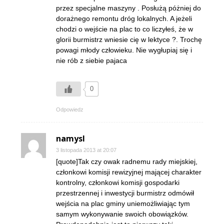
przez specjalne maszyny . Posłużą póżniej do
dorażnego remontu dróg lokalnych. A jeżeli
chodzi o wejście na plac to co liczyłeś, że w
glorii burmistrz wniesie cię w lektyce ?. Trochę
powagi młody człowieku. Nie wygłupiaj się i
nie rób z siebie pajaca
0
Odpowiedz
namysl
3 listopada 2013 at 20:07
[quote]Tak czy owak radnemu rady miejskiej,
członkowi komisji rewizyjnej mającej charakter
kontrolny, członkowi komisji gospodarki
przestrzennej i inwestycji burmistrz odmówił
wejścia na plac gminy uniemożliwiając tym
samym wykonywanie swoich obowiązków.