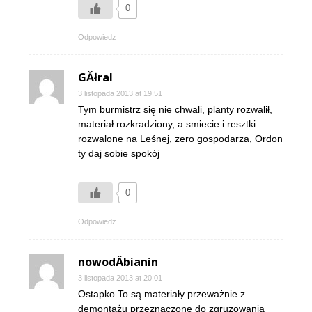
0
Odpowiedz
GĂłral
3 listopada 2013 at 19:51
Tym burmistrz się nie chwali, planty rozwalił,
materiał rozkradziony, a smiecie i resztki
rozwalone na Leśnej, zero gospodarza, Ordon
ty daj sobie spokój
0
Odpowiedz
nowodÄbianin
3 listopada 2013 at 20:01
Ostapko To są materiały przeważnie z
demontażu przeznaczone do zgruzowania