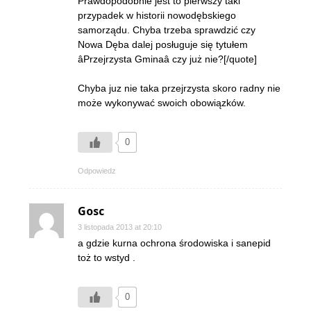
Prawdopodobnie jest to pierwszy taki
przypadek w historii nowodębskiego
samorządu. Chyba trzeba sprawdzić czy
Nowa Dęba dalej posługuje się tytułem
âPrzejrzysta Gminaâ czy już nie?[/quote]
Chyba juz nie taka przejrzysta skoro radny nie
może wykonywać swoich obowiązków.
0
Odpowiedz
Gosc
3 listopada 2013 at 20:10
a gdzie kurna ochrona środowiska i sanepid
toż to wstyd .
0