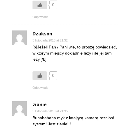
0
Odpowiedz
Dzakson
3 listopada 2013 at 21:32
[b]Jeżeli Pan / Pani wie, to proszę powiedzieć,
w którym miejscy dokładnie leży i ile jej tam
leży.[/b]
0
Odpowiedz
zianie
3 listopada 2013 at 21:35
Buhahahaha myk z latającą kamerą rozniósł
system! Jest zianie!!!