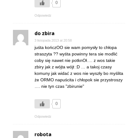
0
Odpowiedz
do zbira
3 listopada 2013 at 20:58
juśta kończOO sie wam pomysły to chłopa
straszyta ?? wyśta powinny tera sie modlić
coby się nawet nie potknOł…. z wos takie
zbiry jak z wójta wójt :D … a takoj czasy
komuny jak widać z wos nie wyszły bo myślita
że ORMO napuścita i chłopok sie przystroszy
…. nie tyn czas "zbirunie"
0
Odpowiedz
robota