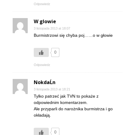
Odpowiedz
W glowie
3 listopada 2013 at 18:07
Burmistrzowi się chyba poj……o w głowie
0
Odpowiedz
NokdaĹn
3 listopada 2013 at 18:21
Tylko patrzeć jak TVN to pokaże z
odpowiednim komentarzem.
Ale przyparli do narożnika burmistrza i go
okładają.
0