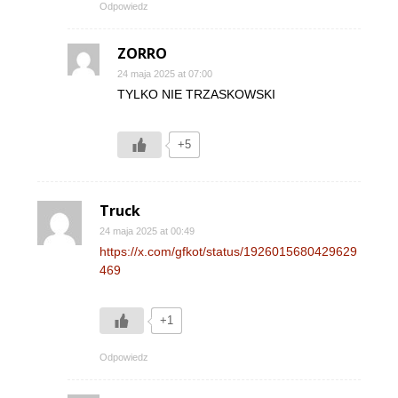
Odpowiedz
ZORRO
24 maja 2025 at 07:00
TYLKO NIE TRZASKOWSKI
+5
Truck
24 maja 2025 at 00:49
https://x.com/gfkot/status/1926015680429629
469
+1
Odpowiedz