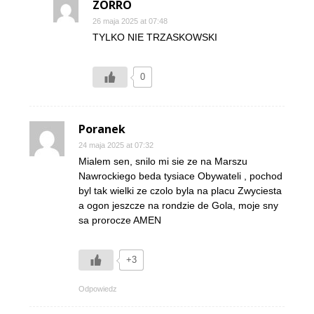
ZORRO
26 maja 2025 at 07:48
TYLKO NIE TRZASKOWSKI
0
Poranek
24 maja 2025 at 07:32
Mialem sen, snilo mi sie ze na Marszu
Nawrockiego beda tysiace Obywateli , pochod
byl tak wielki ze czolo byla na placu Zwyciesta
a ogon jeszcze na rondzie de Gola, moje sny
sa prorocze AMEN
+3
Odpowiedz