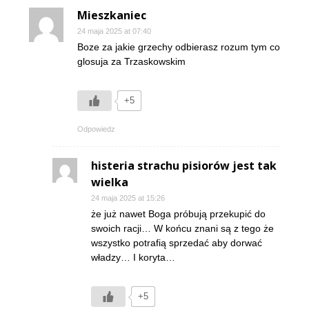
Mieszkaniec
24 maja 2025 at 07:40
Boze za jakie grzechy odbierasz rozum tym co
glosuja za Trzaskowskim
+5
Odpowiedz
histeria strachu pisiorów jest tak
wielka
24 maja 2025 at 15:26
że już nawet Boga próbują przekupić do
swoich racji… W końcu znani są z tego że
wszystko potrafią sprzedać aby dorwać
władzy… I koryta…
+5