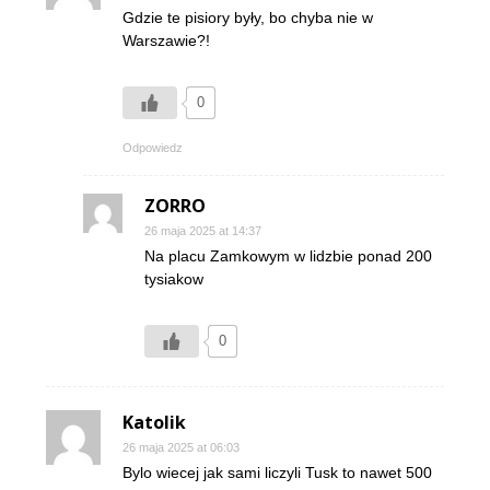
Gdzie te pisiory były, bo chyba nie w
Warszawie?!
0
Odpowiedz
ZORRO
26 maja 2025 at 14:37
Na placu Zamkowym w lidzbie ponad 200
tysiakow
0
Katolik
26 maja 2025 at 06:03
Bylo wiecej jak sami liczyli Tusk to nawet 500