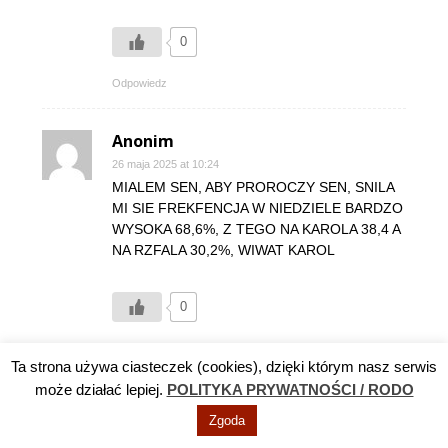
0
Odpowiedz
Anonim
26 maja 2025 at 10:24
MIALEM SEN, ABY PROROCZY SEN, SNILA
MI SIE FREKFENCJA W NIEDZIELE BARDZO
WYSOKA 68,6%, Z TEGO NA KAROLA 38,4 A
NA RZFALA 30,2%, WIWAT KAROL
0
Odpowiedz
Ta strona używa ciasteczek (cookies), dzięki którym nasz serwis
może działać lepiej.
POLITYKA PRYWATNOŚCI / RODO
Bredzicie anonim... bredzicie...
Zgoda
26 maja 2025 at 13:36
Ale co tam musiała być za impreza u tego