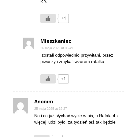
ich.
+4
Mieszkaniec
26 maja 2025 at 06:49
Izostali odpowiednio przywitani, przez
piwoszy i zmykali wzorem rafalka
+1
Anonim
25 maja 2025 at 19:27
No i co już słychać wycie w pis, u Rafała 4 x
więcej ludzi było, za tydzień też tak będzie