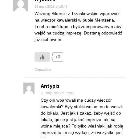
25 maja 2025 at 15:47
Wczoraj Sikorski z Trzaskowskim wparowali
na wieczór kawalerski w pubie Mentzena.
Trzeba mieć tupet i być zdesperowanym aby
wejść na cudzą imprezę. Dostaną odpowiedź
już niebawem
+3
Odpowiedz
Antypis
25 maja 2025 at 23:08
Czy oni wparowali ma cudzy wieczór
kawalerski? Były stoliki wolne, no to weszli
do lokalu. Jest jakiś zakaz, żeby wejść do
lokalu, gdzie jest jakaś impreza, ale są
wolne miejsca? To tylko wieśniaki jak robią
imprezę,to im się wydaje, że wszystko jest