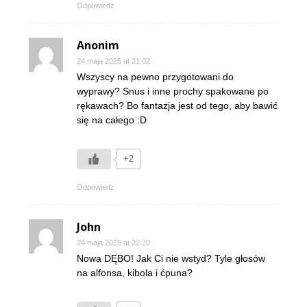
Odpowiedz
Anonim
24 maja 2025 at 21:02
Wszyscy na pewno przygotowani do
wyprawy? Snus i inne prochy spakowane po
rękawach? Bo fantazja jest od tego, aby bawić
się na całego :D
+2
Odpowiedz
John
24 maja 2025 at 22:20
Nowa DĘBO! Jak Ci nie wstyd? Tyle głosów
na alfonsa, kibola i ćpuna?