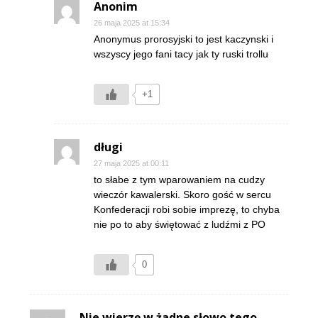
Anonim
26 maja 2025 at 15:34
Anonymus prorosyjski to jest kaczynski i
wszyscy jego fani tacy jak ty ruski trollu
+1
długi
27 maja 2025 at 00:11
to słabe z tym wparowaniem na cudzy
wieczór kawalerski. Skoro gość w sercu
Konfederacji robi sobie imprezę, to chyba
nie po to aby świętować z ludźmi z PO
0
Nie wierzę w żadne słowo tego