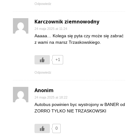
Odpowiedz
Karczownik ziemnowodny
24 maja 2025 at 11:24
Aaaaa… Kolega się pyta czy może się zabrać
z wami na marsz Trzaskowskiego.
+1
Odpowiedz
Anonim
24 maja 2025 at 18:22
Autobus powinien byc wystrojony w BANER od
ZORRO TYLKO NIE TRZASKOWSKI
0