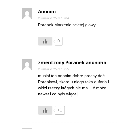
Anonim
26 maja 2025 at 10:04
Poranek Marzenie scietej glowy
0
zmentzony Poranek anonima
26 maja 2025 at 10:55
musiał ten anonim dobre prochy dać
Porankowi, skoro u niego taka euforia i
widzi rzeczy których nie ma… A może
nawet i co było więcej…
+1