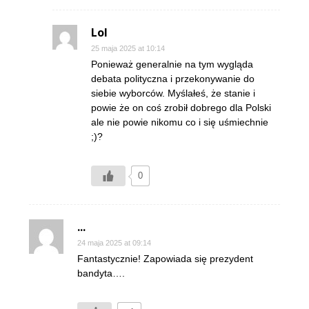
Lol
25 maja 2025 at 10:14
Ponieważ generalnie na tym wygląda
debata polityczna i przekonywanie do
siebie wyborców. Myślałeś, że stanie i
powie że on coś zrobił dobrego dla Polski
ale nie powie nikomu co i się uśmiechnie
;)?
0
...
24 maja 2025 at 09:14
Fantastycznie! Zapowiada się prezydent
bandyta….