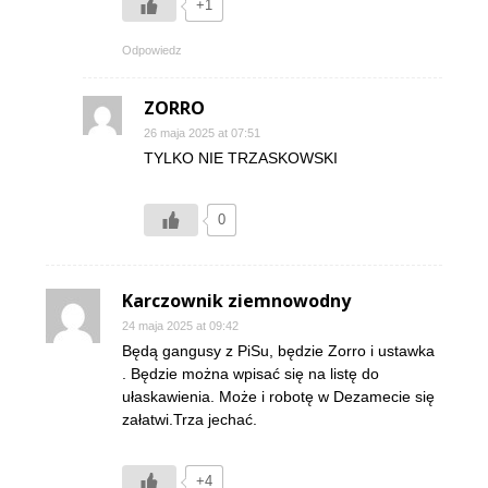
+1
Odpowiedz
ZORRO
26 maja 2025 at 07:51
TYLKO NIE TRZASKOWSKI
0
Karczownik ziemnowodny
24 maja 2025 at 09:42
Będą gangusy z PiSu, będzie Zorro i ustawka
. Będzie można wpisać się na listę do
ułaskawienia. Może i robotę w Dezamecie się
załatwi.Trza jechać.
+4