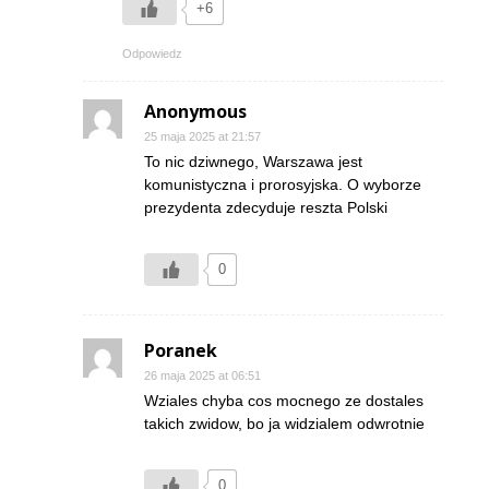
+6
Odpowiedz
Anonymous
25 maja 2025 at 21:57
To nic dziwnego, Warszawa jest
komunistyczna i prorosyjska. O wyborze
prezydenta zdecyduje reszta Polski
0
Poranek
26 maja 2025 at 06:51
Wziales chyba cos mocnego ze dostales
takich zwidow, bo ja widzialem odwrotnie
0