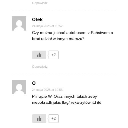
Odpowiedz
Olek
24 maja 2025 at 19:52
Czy można jechać autobusem z Państwem a
brać udział w innym marszu?
+2
Odpowiedz
O
24 maja 2025 at 19:53
Pilnujcie W. Oraz innych takich żeby
niepokradli jakiś flag/ rekwizytów itd itd
+2