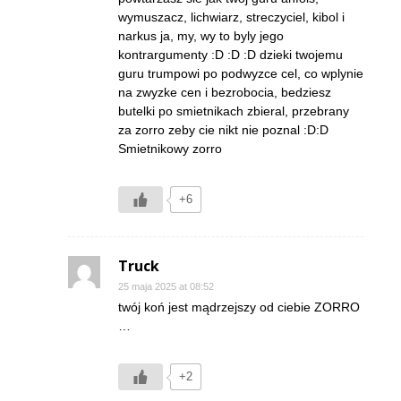
wymuszacz, lichwiarz, streczyciel, kibol i
narkus ja, my, wy to byly jego
kontrargumenty :D :D :D dzieki twojemu
guru trumpowi po podwyzce cel, co wplynie
na zwyzke cen i bezrobocia, bedziesz
butelki po smietnikach zbieral, przebrany
za zorro zeby cie nikt nie poznal :D:D
Smietnikowy zorro
+6
Truck
25 maja 2025 at 08:52
twój koń jest mądrzejszy od ciebie ZORRO
…
+2