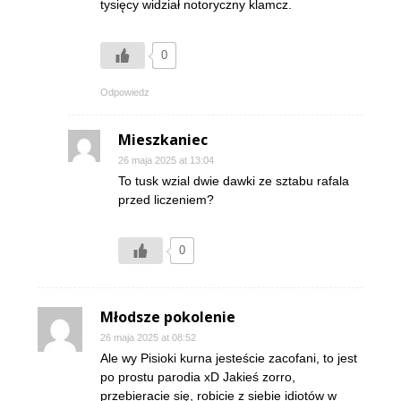
tysięcy widział notoryczny klamcz.
0
Odpowiedz
Mieszkaniec
26 maja 2025 at 13:04
To tusk wzial dwie dawki ze sztabu rafala
przed liczeniem?
0
Młodsze pokolenie
26 maja 2025 at 08:52
Ale wy Pisioki kurna jesteście zacofani, to jest
po prostu parodia xD Jakieś zorro,
przebieracie się, robicie z siebie idiotów w