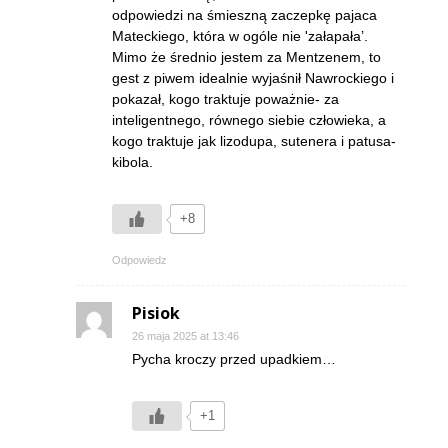
odpowiedzi na śmieszną zaczepkę pajaca
Mateckiego, która w ogóle nie 'załapała’.
Mimo że średnio jestem za Mentzenem, to
gest z piwem idealnie wyjaśnił Nawrockiego i
pokazał, kogo traktuje poważnie- za
inteligentnego, równego siebie człowieka, a
kogo traktuje jak lizodupa, sutenera i patusa-
kibola.
+8
Odpowiedz
Pisiok
26 maja 2025 at 13:46
Pycha kroczy przed upadkiem…
+1