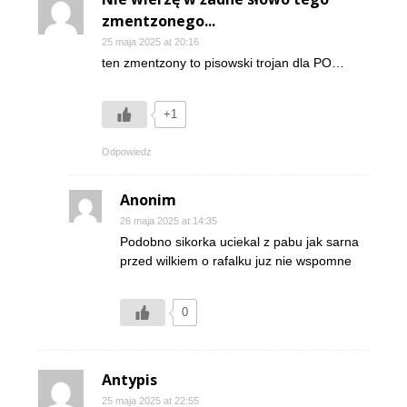
zmentzonego...
25 maja 2025 at 20:16
ten zmentzony to pisowski trojan dla PO…
+1
Odpowiedz
Anonim
26 maja 2025 at 14:35
Podobno sikorka uciekal z pabu jak sarna
przed wilkiem o rafalku juz nie wspomne
0
Antypis
25 maja 2025 at 22:55