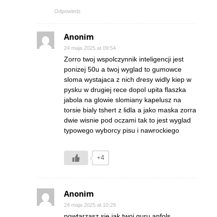
Odpowiedz
Anonim
24 maja 2025 at 09:54
Zorro twoj wspolczynnik inteligencji jest
ponizej 50u a twoj wyglad to gumowce
sloma wystajaca z nich dresy widly kiep w
pysku w drugiej rece dopol upita flaszka
jabola na glowie slomiany kapelusz na
torsie bialy tshert z lidla a jako maska zorra
dwie wisnie pod oczami tak to jest wyglad
typowego wyborcy pisu i nawrockiego
+4
Anonim
24 maja 2025 at 10:29
powtarzasz sie jak twoj guru anfols,