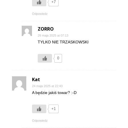
+7
Odpowiedz
ZORRO
26 maja 2025 at 07:13
TYLKO NIE TRZASKOWSKI
0
Kat
24 maja 2025 at 22:43
A będzie jakiś towar? :-D
+1
Odpowiedz