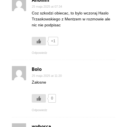
Anonim
25 maja 2025 at 07:34
Coz szkodzi obiecac, to bylo wczoraj Haslo
Trzaskowskiego z Mentzem w rozmowie ale
nic nie podpisac
+1
Odpowiedz
Bolo
25 maja 2025 at 11:20
Żałosne
0
Odpowiedz
wyborca