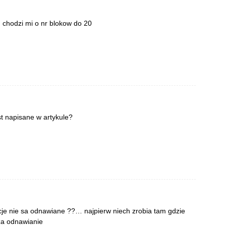
 chodzi mi o nr blokow do 20
st napisane w artykule?
je nie sa odnawiane ??… najpierw niech zrobia tam gdzie
za odnawianie