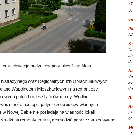
"T
10
er
Po
NA
Kt
Ch
st
dz
at temu elewacje budynków przy ulicy 1-go Maja.
Ni
dr
inistracyjnego oraz Regionalnych Izb Obrachunkowych
ko
dr
dzielane Wspólnotom Mieszkaniowym na remont czy
biorowych potrzeb mieszkańców gminy. Według
A
wacji może nastąpić jedynie ze środków własnych
A
 w Nowej Dębie nie posiadają na własność lokali
ni
06
– środki na remonty muszą gromadzić poprzez sukcesywne
Mi