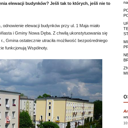
na
nia elewacji
budynków? Jeśli tak to których, jeśli nie to
P
P
U
odnowienie elewacji budynków przy ul. 1 Maja miało
T
u Miasta i Gminy Nowa Dęba. Z chwilą ukonstytuowania się
S
r., Gmina ostatecznie utraciła możliwość bezpośredniego
M
P
e funkcjonują Wspólnoty.
N
B
Z
MI
O
A
ws
10