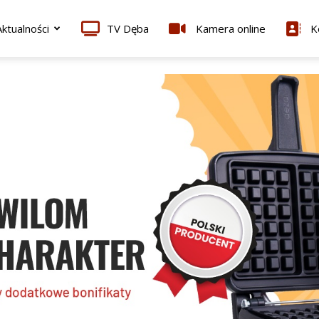
ktualności
TV Dęba
Kamera online
K