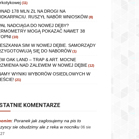
rkotykowej
(11)
ONAD 178 MLN ZŁ NA DROGI NA
ODKARPACIU. RUSZYŁ NABÓR WNIOSKÓW
(8)
PAŁ NADCIĄGA DO NOWEJ DĘBY?
ERMOMETRY MOGĄ POKAZAĆ NAWET 38
TOPNI
(10)
IESZKANIA SIM W NOWEJ DĘBIE. SAMORZĄDY
RZYGOTOWUJĄ SIĘ DO NABORÓW
(1)
EW OAK LAND – TRAP & ART. MOCNE
RZMIENIA NAD ZALEWEM W NOWEJ DĘBIE
(12)
NAMY WYNIKI WYBORÓW OSIEDLOWYCH W
EŚCIE!
(21)
STATNIE KOMENTARZE
nonim
:
Poranek jak zaglosujemy na pis to
zyscy sie obudzimy ale z reka w nocniku
06 sie
:27