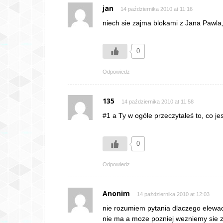
jan
14 października 2010 at 11:16
niech sie zajma blokami z Jana Pawla,
0
Odpowiedz
135
14 października 2010 at 11:58
#1 a Ty w ogóle przeczytałeś to, co je
0
Odpowiedz
Anonim
14 października 2010 at 12:03
nie rozumiem pytania dlaczego elewac
nie ma a moze pozniej wezniemy sie 