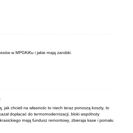
zesów w MPGKiKu i jakie mają zarobki.
2
ą, jak chcieli na własnośc to niech teraz ponoszą koszty, to
azał dopłacać do termomodernizacji, bloki wspólnoty
krasickiego mają fundusz remontowy, zbieraja kase i pomału