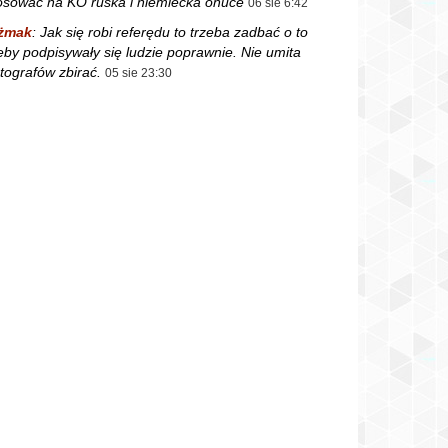
osowac na KO ruska i niemiecka onuce
06 sie 6:42
żmak
:
Jak się robi referędu to trzeba zadbać o to
eby podpisywały się ludzie poprawnie. Nie umita
tografów zbirać.
05 sie 23:30