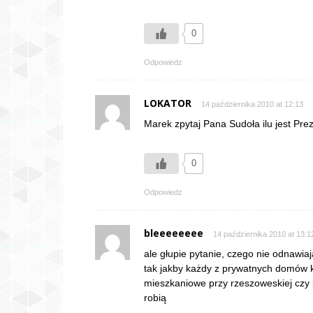
0
Odpowiedz
LOKATOR
14 października 2010 at 12:13
Marek zpytaj Pana Sudoła ilu jest Pre
0
Odpowiedz
bleeeeeeee
14 października 2010 at 13:1
ale głupie pytanie, czego nie odnawiaj
tak jakby każdy z prywatnych domów k
mieszkaniowe przy rzeszoweskiej czy 
robią