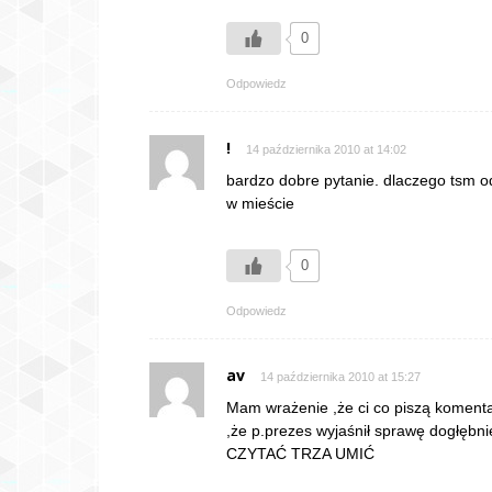
0
Odpowiedz
!
14 października 2010 at 14:02
bardzo dobre pytanie. dlaczego tsm od
w mieście
0
Odpowiedz
av
14 października 2010 at 15:27
Mam wrażenie ,że ci co piszą komenta
,że p.prezes wyjaśnił sprawę dogłębnie
CZYTAĆ TRZA UMIĆ