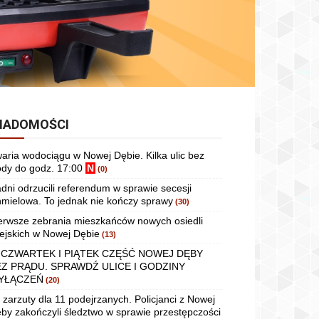
IADOMOŚCI
aria wodociągu w Nowej Dębie. Kilka ulic bez
dy do godz. 17:00
N
(0)
dni odrzucili referendum w sprawie secesji
mielowa. To jednak nie kończy sprawy
(30)
erwsze zebrania mieszkańców nowych osiedli
ejskich w Nowej Dębie
(13)
 CZWARTEK I PIĄTEK CZĘŚĆ NOWEJ DĘBY
EZ PRĄDU. SPRAWDŹ ULICE I GODZINY
YŁĄCZEŃ
(20)
 zarzuty dla 11 podejrzanych. Policjanci z Nowej
by zakończyli śledztwo w sprawie przestępczości