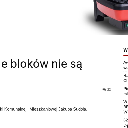
W
e bloków nie są
Aw
wo
Ra
Ch
Pi
22
mi
W
B
ki Komunalnej i Mieszkaniowej Jakuba Sudoła.
W
62
Dę