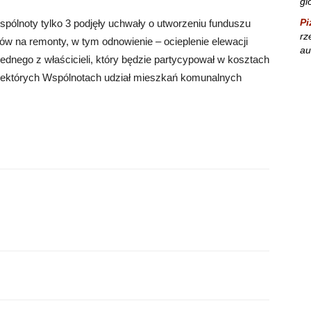
gl
Pi
pólnoty tylko 3 podjęły uchwały o utworzeniu funduszu
rz
w na remonty, w tym odnowienie – ocieplenie elewacji
au
ednego z właścicieli, który będzie partycypował w kosztach
iektórych Wspólnotach udział mieszkań komunalnych