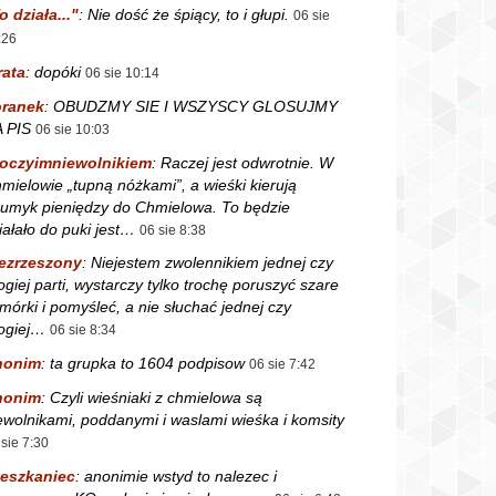
o działa..."
:
Nie dość że śpiący, to i głupi.
06 sie
:26
rata
:
dopóki
06 sie 10:14
ranek
:
OBUDZMY SIE I WSZYSCY GLOSUJMY
 PIS
06 sie 10:03
oczyimniewolnikiem
:
Raczej jest odwrotnie. W
mielowie „tupną nóżkami”, a wieśki kierują
rumyk pieniędzy do Chmielowa. To będzie
iałało do puki jest…
06 sie 8:38
ezrzeszony
:
Niejestem zwolennikiem jednej czy
ogiej parti, wystarczy tylko trochę poruszyć szare
mórki i pomyśleć, a nie słuchać jednej czy
ogiej…
06 sie 8:34
nonim
:
ta grupka to 1604 podpisow
06 sie 7:42
nonim
:
Czyli wieśniaki z chmielowa są
ewolnikami, poddanymi i waslami wieśka i komsity
 sie 7:30
eszkaniec
:
anonimie wstyd to nalezec i