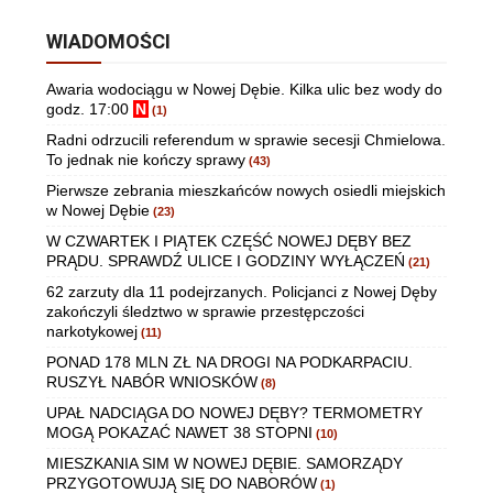
WIADOMOŚCI
Awaria wodociągu w Nowej Dębie. Kilka ulic bez wody do
godz. 17:00
N
(1)
Radni odrzucili referendum w sprawie secesji Chmielowa.
To jednak nie kończy sprawy
(43)
Pierwsze zebrania mieszkańców nowych osiedli miejskich
w Nowej Dębie
(23)
W CZWARTEK I PIĄTEK CZĘŚĆ NOWEJ DĘBY BEZ
PRĄDU. SPRAWDŹ ULICE I GODZINY WYŁĄCZEŃ
(21)
62 zarzuty dla 11 podejrzanych. Policjanci z Nowej Dęby
zakończyli śledztwo w sprawie przestępczości
narkotykowej
(11)
PONAD 178 MLN ZŁ NA DROGI NA PODKARPACIU.
RUSZYŁ NABÓR WNIOSKÓW
(8)
UPAŁ NADCIĄGA DO NOWEJ DĘBY? TERMOMETRY
MOGĄ POKAZAĆ NAWET 38 STOPNI
(10)
MIESZKANIA SIM W NOWEJ DĘBIE. SAMORZĄDY
PRZYGOTOWUJĄ SIĘ DO NABORÓW
(1)