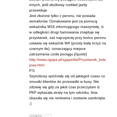
innych, jeśli służbowy rozkład jazdy
przewiduje.
Jest złożone tylko z peronu, nie posiada
semaforów. Oznakowane jest za pomocą
wskaźnika W16 informującego maszynistę, iż
w odległości drogi hamowania znajduje się
przystanek, zaś najczęściej przy końcu peronu
ustawia się wskaźnik W4 (prosty biały krzyż na
czarnym tle), oznaczający miejsce
zatrzymania czoła pociągu.[/quote]
http://www.zgapa.pl/zgapedia/Przystanek_kole
jowy.html
P.S.
Szynobusy spóźniały się od jakiegoś czasu co
zmusiło klientów do przesiadki w busy. Nie
zdziwię się gdy za jakiś czas przeczytam iż
PKP wykazała straty na tym odcinku, linia
okazała się nie rentowna i zostanie zamknięta
;)