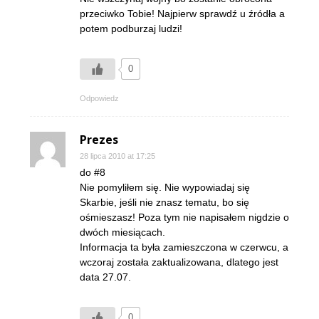
przeciwko Tobie! Najpierw sprawdź u źródła a
potem podburzaj ludzi!
0
Odpowiedz
Prezes
28 lipca 2010 at 17:25
do #8
Nie pomyliłem się. Nie wypowiadaj się
Skarbie, jeśli nie znasz tematu, bo się
ośmieszasz! Poza tym nie napisałem nigdzie o
dwóch miesiącach.
Informacja ta była zamieszczona w czerwcu, a
wczoraj została zaktualizowana, dlatego jest
data 27.07.
0