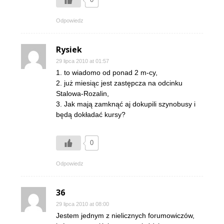
Odpowiedz
Rysiek
29 lipca 2010 at 01:57
1. to wiadomo od ponad 2 m-cy,
2. już miesiąc jest zastępcza na odcinku
Stalowa-Rozalin,
3. Jak mają zamknąć aj dokupili szynobusy i
będą dokładać kursy?
0
Odpowiedz
36
29 lipca 2010 at 08:00
Jestem jednym z nielicznych forumowiczów,