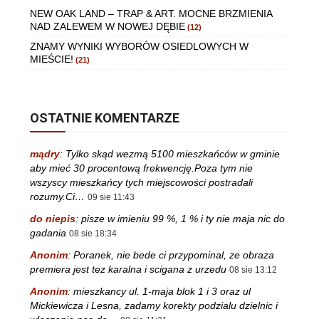
NEW OAK LAND – TRAP & ART. MOCNE BRZMIENIA
NAD ZALEWEM W NOWEJ DĘBIE
(12)
ZNAMY WYNIKI WYBORÓW OSIEDLOWYCH W
MIEŚCIE!
(21)
OSTATNIE KOMENTARZE
mądry
:
Tylko skąd wezmą 5100 mieszkańców w gminie
aby mieć 30 procentową frekwencję.Poza tym nie
wszyscy mieszkańcy tych miejscowości postradali
rozumy.Ci…
09 sie 11:43
do niepis
:
pisze w imieniu 99 %, 1 % i ty nie maja nic do
gadania
08 sie 18:34
Anonim
:
Poranek, nie bede ci przypominal, ze obraza
premiera jest tez karalna i scigana z urzedu
08 sie 13:12
Anonim
:
mieszkancy ul. 1-maja blok 1 i 3 oraz ul
Mickiewicza i Lesna, zadamy korekty podzialu dzielnic i