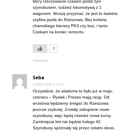
który rzeczywiście czasem jeździ tym
szynobusem, tudzież lokomotywą z 1
wagonem. Muszę przyznać, że jest to świetna
szybka jazda do Rzeszowa. Bez korków,
chamskiego kierwcy PKS czy bus, i tanio.
Czekam na koniec remontu
0
Odpowiedz
Seba
29 lipca 2010 at 11:12
Oczywiście, że wiadome to było już w maju,
czerwcu – Rysiek i Prezes mają rację. Od
września będziemy śmigać do Rzeszowa
jeszcze szybciej. Zostały zakupione nowe
szynobusy, więc będą również nowe kursy.
Zamknięcia linii nie będzie kolego #2.
Szynobusy spóźniały się przez ostatni okres,