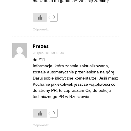
masz dużo do gadania!! Weź się zamknij!
0
Odpowiedz
Prezes
28 lipca 2010 at 18:34
do #11
Informacja, która została zaktualizowana,
zostaje automatycznie przeniesiona na górę.
Daruj sobie idiotyczne komentarze! Jeśli masz
Kochanie jakiekolwiek jeszcze wątpliwości co
do strony PR, to zapraszam Cię do pokoju
technicznego PR w Rzeszowie.
0
Odpowiedz