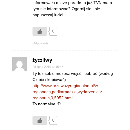
informowało o love parade to już TVN ma o
tym nie informowac? Ogarnij sie i nie
napuszczaj ludzi.
0
Odpowiedz
życzliwy
28 lipca 2010 at 15:48
Ty też sobie mozesz wejsć i pobrać (według
Ciebie skopiować)
http://www.przewozyregionalne.pl/w-
regionach,podkarpackie,wydarzenia-z-
regionu,s,0,5952.html
To normalne!:D
0