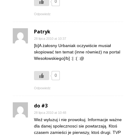
0
Odpowiedz
Patryk
28 lipca 2010 at 10:37
[b]A żałosny Urbaniak oczywiście musiał
skopiować ten temat (inne również) na portal
Wesołowskiego[/b] :| :( :@
0
Odpowiedz
do #3
28 lipca 2010 at 10:48
Weź wyluzuj i nie prowokuj. Informacje ważne
dla danej spolecznosci sie powtarzają. Ktoś
czasem zamieści je pierwszy, ktoś drugi. TVP