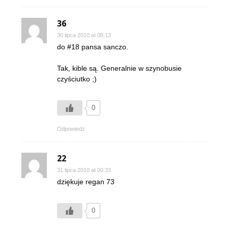
36
30 lipca 2010 at 08:13
do #18 pansa sanczo.
Tak, kible są. Generalnie w szynobusie
czyściutko ;)
0
Odpowiedz
22
31 lipca 2010 at 00:33
dziękuje regan 73
0