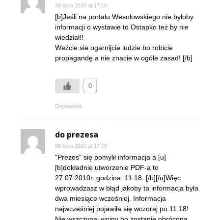
28 lipca 2010 at 17:10
[b]Jeśli na portalu Wesołowskiego nie byłoby
informacji o wystawie to Ostapko też by nie
wiedział!!
Weźcie sie ogarnijcie ludzie bo robicie
propagandę a nie znacie w ogóle zasad! [/b]
0
Odpowiedz
do prezesa
28 lipca 2010 at 17:19
"Prezes" się pomylił informacja a [u]
[b]dokładnie utworzenie PDF-a to
27.07.2010r. godzina: 11:18. [/b][/u]Więc
wprowadzasz w błąd jakoby ta informacja była
dwa miesiące wcześniej. Informacja
najwcześniej pojawiła się wczoraj po 11:18!
Nie wszczynaj wojny bo zostanie obrócona