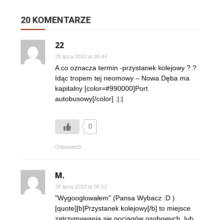
20 KOMENTARZE
22
28 lipca 2010 at 00:44
A co oznacza termin -przystanek kolejowy ? ?
Idąc tropem tej neomowy – Nowa Dęba ma
kapitalny [color=#990000]Port
autobusowy[/color] :|:|
0
Odpowiedz
M.
28 lipca 2010 at 00:52
"Wygooglowałem" (Pansa Wybacz :D )
[quote][b]Przystanek kolejowy[/b] to miejsce
zatrzymywania się pociągów osobowych, lub