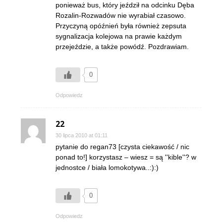
ponieważ bus, który jeździł na odcinku Dęba
Rozalin-Rozwadów nie wyrabiał czasowo.
Przyczyną opóźnień była również zepsuta
sygnalizacja kolejowa na prawie każdym
przejeździe, a także powódź. Pozdrawiam.
0
Odpowiedz
22
30 lipca 2010 at 01:11
pytanie do regan73 [czysta ciekawość / nic
ponad to!] korzystasz – wiesz = są ''kible''? w
jednostce / biała lomokotywa..:):)
0
Odpowiedz