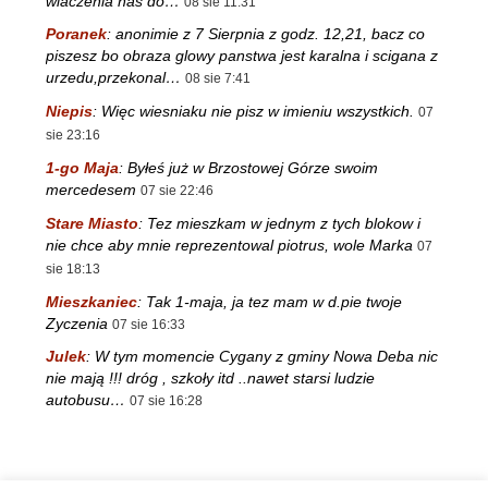
wlaczenia nas do…
08 sie 11:31
Poranek
:
anonimie z 7 Sierpnia z godz. 12,21, bacz co
piszesz bo obraza glowy panstwa jest karalna i scigana z
urzedu,przekonal…
08 sie 7:41
Niepis
:
Więc wiesniaku nie pisz w imieniu wszystkich.
07
sie 23:16
1-go Maja
:
Byłeś już w Brzostowej Górze swoim
mercedesem
07 sie 22:46
Stare Miasto
:
Tez mieszkam w jednym z tych blokow i
nie chce aby mnie reprezentowal piotrus, wole Marka
07
sie 18:13
Mieszkaniec
:
Tak 1-maja, ja tez mam w d.pie twoje
Zyczenia
07 sie 16:33
Julek
:
W tym momencie Cygany z gminy Nowa Deba nic
nie mają !!! dróg , szkoły itd ..nawet starsi ludzie
autobusu…
07 sie 16:28