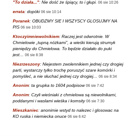
"To działa..."
:
Nie dość że śpiący, to i głupi.
06 sie 10:26
errata
:
dopóki
06 sie 10:14
Poranek
:
OBUDZMY SIE I WSZYSCY GLOSUJMY NA
PIS
06 sie 10:03
Ktoczyimniewolnikiem
:
Raczej jest odwrotnie. W
Chmielowie „tupną nóżkami”, a wieśki kierują strumyk
pieniędzy do Chmielowa. To będzie działało do puki
jest…
06 sie 8:38
Niezrzeszony
:
Niejestem zwolennikiem jednej czy drogiej
parti, wystarczy tylko trochę poruszyć szare komórki i
pomyśleć, a nie słuchać jednej czy drogiej…
06 sie 8:34
Anonim
:
ta grupka to 1604 podpisow
06 sie 7:42
Anonim
:
Czyli wieśniaki z chmielowa są niewolnikami,
poddanymi i waslami wieśka i komsity
06 sie 7:30
Mieszkaniec
:
anonimie wstyd to nalezec i glosowac na
KO ruska i niemiecka onuce
06 sie 6:42