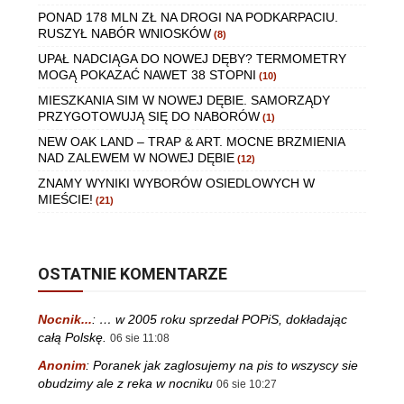
PONAD 178 MLN ZŁ NA DROGI NA PODKARPACIU.
RUSZYŁ NABÓR WNIOSKÓW
(8)
UPAŁ NADCIĄGA DO NOWEJ DĘBY? TERMOMETRY
MOGĄ POKAZAĆ NAWET 38 STOPNI
(10)
MIESZKANIA SIM W NOWEJ DĘBIE. SAMORZĄDY
PRZYGOTOWUJĄ SIĘ DO NABORÓW
(1)
NEW OAK LAND – TRAP & ART. MOCNE BRZMIENIA
NAD ZALEWEM W NOWEJ DĘBIE
(12)
ZNAMY WYNIKI WYBORÓW OSIEDLOWYCH W
MIEŚCIE!
(21)
OSTATNIE KOMENTARZE
Nocnik...
:
… w 2005 roku sprzedał POPiS, dokładając
całą Polskę.
06 sie 11:08
Anonim
:
Poranek jak zaglosujemy na pis to wszyscy sie
obudzimy ale z reka w nocniku
06 sie 10:27