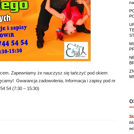
na
P
P
U
T
S
M
P
N
B
Z
ńcem. Zapewniamy że nauczysz się tańczyć pod okiem
MI
camy! Gwarancja zadowolenia. Informacja i zapisy pod nr
 54 54 (7:30 – 15:30)
O
St
bl
wo