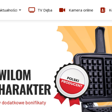
ktualności
TV Dęba
Kamera online
K