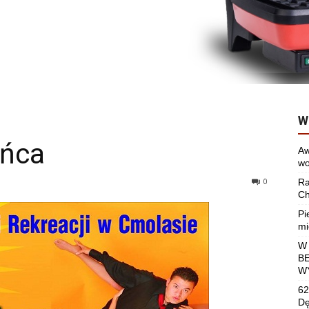
W
ańca
Aw
wo
0
Ra
Ch
Pi
mi
W
B
W
62
Dę