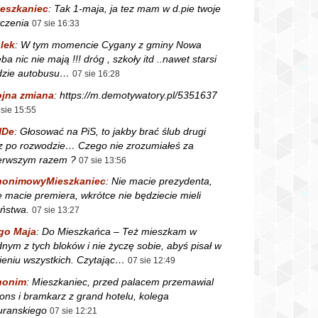
eszkaniec
:
Tak 1-maja, ja tez mam w d.pie twoje
czenia
07 sie 16:33
lek
:
W tym momencie Cygany z gminy Nowa
ba nic nie mają !!! dróg , szkoły itd ..nawet starsi
dzie autobusu…
07 sie 16:28
jna zmiana
:
https://m.demotywatory.pl/5351637
 sie 15:55
NDe
:
Głosować na PiS, to jakby brać ślub drugi
z po rozwodzie… Czego nie zrozumiałeś za
erwszym razem ?
07 sie 13:56
nonimowyMieszkaniec
:
Nie macie prezydenta,
e macie premiera, wkrótce nie będziecie mieli
ństwa.
07 sie 13:27
go Maja
:
Do Mieszkańca – Też mieszkam w
dnym z tych bloków i nie życzę sobie, abyś pisał w
ieniu wszystkich. Czytając…
07 sie 12:49
nonim
:
Mieszkaniec, przed palacem przemawial
fons i bramkarz z grand hotelu, kolega
ranskiego
07 sie 12:21