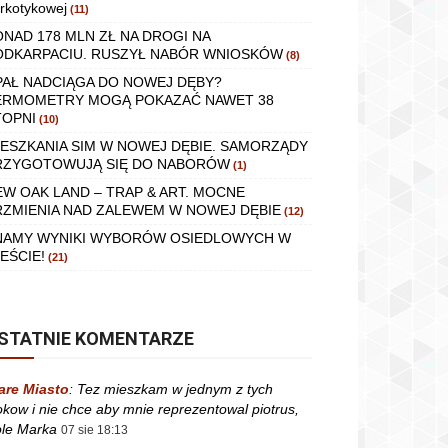
rkotykowej
(11)
ONAD 178 MLN ZŁ NA DROGI NA
ODKARPACIU. RUSZYŁ NABÓR WNIOSKÓW
(8)
PAŁ NADCIĄGA DO NOWEJ DĘBY?
ERMOMETRY MOGĄ POKAZAĆ NAWET 38
TOPNI
(10)
IESZKANIA SIM W NOWEJ DĘBIE. SAMORZĄDY
RZYGOTOWUJĄ SIĘ DO NABORÓW
(1)
EW OAK LAND – TRAP & ART. MOCNE
RZMIENIA NAD ZALEWEM W NOWEJ DĘBIE
(12)
NAMY WYNIKI WYBORÓW OSIEDLOWYCH W
EŚCIE!
(21)
STATNIE KOMENTARZE
are Miasto
:
Tez mieszkam w jednym z tych
okow i nie chce aby mnie reprezentowal piotrus,
le Marka
07 sie 18:13