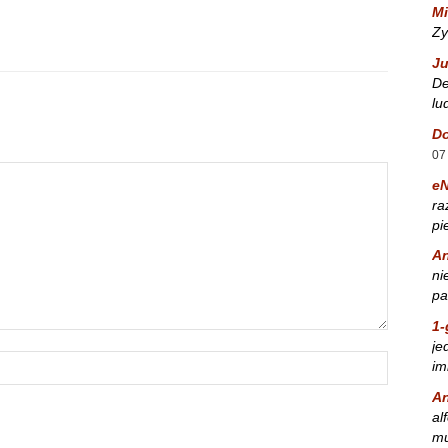
Mi
Zy
Ju
De
lu
Do
07
e
ra
pi
A
ni
pa
1-
je
im
A
al
mu